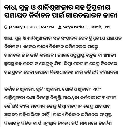
ଅବାଧ, ସ୍ବଚ୍ଛ ଓ ଶାନ୍ତିଶୃଙ୍ଖଳାର ସହ ତ୍ରିସ୍ତରୀୟ
ପଞ୍ଚାୟତ ନିର୍ବାଚନ ପାଇଁ ଗାଇଡଲାଇନ ଜାରୀ
January 19, 2022 | 6:47 PM
Satya Patha
ରାଜନୀତି
ରାଜ୍ୟ
ଅବାଧ, ସ୍ବଚ୍ଛ ଓ ଶାନ୍ତିଶୃଙ୍ଖଳାର ସହ ସଂପାଦନ ହେବ ତ୍ରିସ୍ତରୀୟ ପଞ୍ଚାୟତ
ନିର୍ବାଚନ । ଏନେଇ ରାଜ୍ୟ ନିର୍ବାଚନ କମିଶନରଙ୍କ ପକ୍ଷରୁ
ଗାଇଡଲାଇନ ଜାରି କରିଛନ୍ତି । ଲାଇସେନ୍ସପ୍ରାପ୍ତ ବନ୍ଧୁକ ବା ଅନ୍ୟାନ୍ୟ
ଅସ୍ତ୍ରଶସ୍ତ୍ର ସହ ମତଦାନ କେନ୍ଦ୍ରକୁ ଯିବା କିମ୍ବା ମତଦାନ କେନ୍ଦ୍ର ନିକଟରେ
ଚଳପ୍ରଚଳ ହେବା ଉପରେ ନିଷେଧାଦେଶ ଜାରି କରିଛନ୍ତି କମିଶନର।
ନିର୍ବାଚନ ଅଧିକାରୀ, ପୁଲିଂ ଅଧିକାରୀ, ପୋଲିସ ଅଧିକାରୀ ଏବଂ
ଶାନ୍ତିଶୃଙ୍ଖଳା ରକ୍ଷା ନିମନ୍ତେ ନିଯୁକ୍ତି ପାଇଥିବା କର୍ମଚାରୀଙ୍କ ବ୍ୟତୀତ
କୌଣସି ବ୍ୟକ୍ତି ମତଦାନ କେନ୍ଦ୍ର କିମ୍ବା ମତଦାନ କେନ୍ଦ୍ର ଆଖପାଖ
ଅଞ୍ଚଳରେ ରହିପାରିବେ ନାହିଁ । ରାଜ୍ୟ ନିର୍ବାଚନ କମିଶନର ସଂପୃକ୍ତ
ବିଭାଗକୁ ବିହିତ କାର୍ଯ୍ୟାନୁଷ୍ଠାନ ନିମନ୍ତେ ଚିଠି ମାଧ୍ୟମରେ ନିର୍ଦ୍ଦେଶ