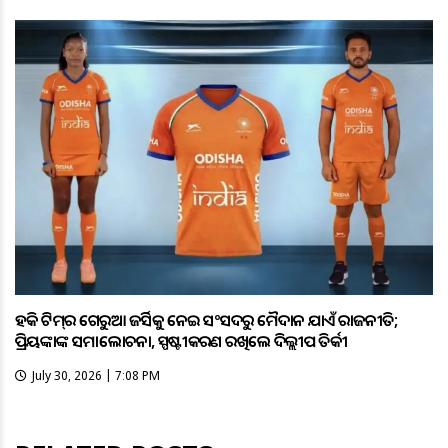
ହକି ଟିମ୍‌ର ଗେରୁଆ ଜର୍ସିକୁ ନେଇ ସଂସଦରୁ ମୈଦାନ ଯାଏଁ ରାଜନୀତି;
ପ୍ରିୟଙ୍କାଙ୍କ ସମାଲୋଚନା, ସ୍ପଷ୍ଟୀକରଣ ରଖିଲେ ଦିଲ୍ଲୀପ ତିର୍କୀ
July 30, 2026 | 7:08 PM