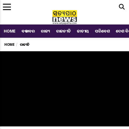
Me
HOME
ବଡ ଖବର
ରାଜ୍ୟ
ରାଜନୀତି
ଜାତୀୟ
ପରିବେଶ
ଦେଶ ବ
HOME
ରାଜନୀତି