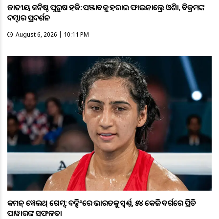
ଜାତୀୟ କନିଷ୍ଠ ପୁରୁଷ ହକି: ପଞ୍ଜାବକୁ ହରାଇ ଫାଇନାଲ୍ରେ ଓଡ଼ିଶା, ବିକ୍ରମଙ୍କ
ଦମ୍ଦାର ପ୍ରଦର୍ଶନ
August 6, 2026 | 10:11 PM
କମନ୍ ୱେଲଥ୍ ଗେମ୍ସ: ବକ୍ସିଂରେ ଭାରତକୁ ସ୍ବର୍ଣ୍ଣ, ୫୪ କେଜି ବର୍ଗରେ ପ୍ରିତି
ପାୱାରଙ୍କ ସଫଳତା