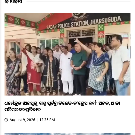
ବଡ ଖବର
ଧର୍ମେନ୍ଦ୍ରଙ୍କ ଝାରସୁଗୁଡ଼ା ଗସ୍ତ ପୂର୍ବରୁ ବିଜେଡି-କଂଗ୍ରେସ କର୍ମୀ ଅଟକ, ଥାନା
ପରିସରରେ ପ୍ରତିବାଦ
August 9, 2026 | 12:35 PM