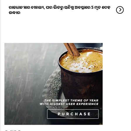
ରାଜଧାନୀରେ ଚାଞ୍ଚଲ୍ୟ, ଘର ଭିତରୁ ସନ୍ଦିଗ୍ଧ ଅବସ୍ଥାରେ 5 ମୃତ ଦେହ
ଉଦ୍ଧାର