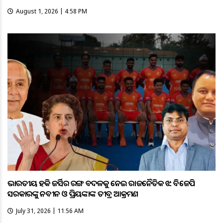
August 1, 2026 | 4:58 PM
ଭାରତୀୟ ହକି ଜର୍ସିର ରଙ୍ଗ ବଦଳକୁ ନେଇ ରାଜନୈତିକ ଝଡ଼: ବିଜେପି
ସରକାରଙ୍କୁ ନବୀନ ଓ ପ୍ରିୟଙ୍କାଙ୍କ ତୀବ୍ର ଆକ୍ରମଣ
July 31, 2026 | 11:56 AM