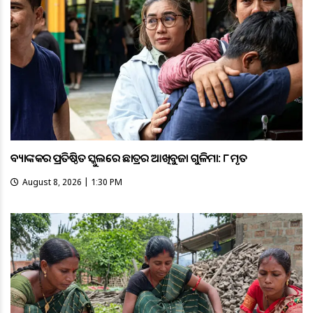
ବ୍ୟାଙ୍କକର ପ୍ରତିଷ୍ଠିତ ସ୍କୁଲରେ ଛାତ୍ରର ଆଖିବୁଜା ଗୁଳିମାଡ଼: ୮ ମୃତ
August 8, 2026 | 1:30 PM