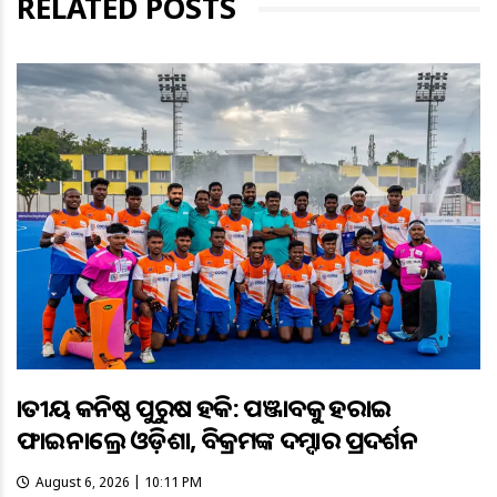
RELATED POSTS
ଜାତୀୟ କନିଷ୍ଠ ପୁରୁଷ ହକି: ପଞ୍ଜାବକୁ ହରାଇ
ଫାଇନାଲ୍ରେ ଓଡ଼ିଶା, ବିକ୍ରମଙ୍କ ଦମ୍ଦାର ପ୍ରଦର୍ଶନ
August 6, 2026 | 10:11 PM