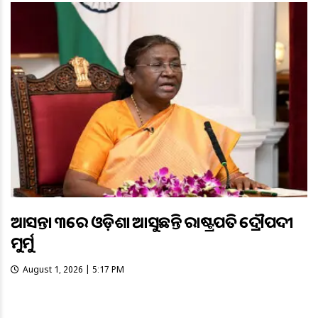
ଆସନ୍ତା ୩ରେ ଓଡ଼ିଶା ଆସୁଛନ୍ତି ରାଷ୍ଟ୍ରପତି ଦ୍ରୌପଦୀ
ମୁର୍ମୁ
August 1, 2026 | 5:17 PM