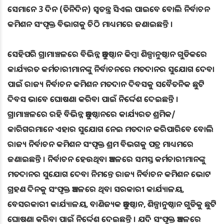
ସେମାନେ 3 ଦିନ (ତିନିଦିନ) ସ୍ବତନ୍ତ୍ର ସିଏଲ ପାଇବେ ବୋଲି ନିର୍ବାଚନ
କମିଶନ ସଂପୃକ୍ତ ବିଭାଗକୁ ଚିଠି ମାଧ୍ୟମରେ ଜଣାଇଛନ୍ତି ।
ସେହିପରି ଗ୍ରାମାଞ୍ଚଳରେ ବିଭିନ୍ନ ଅନୁଷ୍ଠାନ କିମ୍ବା ଶିଳ୍ପାନୁଷ୍ଠାନ ଗୁଡିକରେ
କାର୍ଯ୍ୟରତ କର୍ମଚାରୀମାନଙ୍କୁ ନିର୍ବାଚନରେ ମତଦାନର ସୁଯୋଗ ଦେବା
ପାଇଁ ରାଜ୍ୟ ନିର୍ବାଚନ କମିଶନ ମତଦାନ ଦିବସକୁ ସବୈତନିକ ଛୁଟି
ଦିବସ ଭାବେ ଘୋଷଣା କରିବା ପାଇଁ ନିର୍ଦ୍ଦେଶ ଦେଇଛନ୍ତି ।
ଗ୍ରାମାଞ୍ଚଳରେ ରହି ବିଭିନ୍ନ ଅନୁଷ୍ଠାନରେ କାର୍ଯ୍ୟରତ ଶ୍ରମିକ/
କାରିଗରମାନେ ଏହାର ସୁଯୋଗ ନେଇ ମତଦାନ କରିପାରିବେ ବୋଲି
ରାଜ୍ୟ ନିର୍ବାଚନ କମିଶନ ସଂପୃକ୍ତ ଶ୍ରମ ବିଭଗକୁ ପତ୍ର ମାଧ୍ୟମରେ
ଜଣାଇଛନ୍ତି । ନିର୍ବାଚନ ହେଉଥିବା ଅଞ୍ଚଳରେ ସମସ୍ତ କର୍ମଚାରୀମାନଙ୍କୁ
ମତଦାନର ସୁଯୋଗ ଦେବା ନିମନ୍ତେ ରାଜ୍ୟ ନିର୍ବାଚନ କମିଶନ ଭୋଟ
ଗ୍ରହଣ ଦିନକୁ ସଂପୃକ୍ତ ଅଞ୍ଚଳରେ ଥିବା ସରକାରୀ କାର୍ଯ୍ୟାଳୟ,
ବେସରକାରୀ କାର୍ଯ୍ୟାଳୟ, ବାଣିଜ୍ୟକ ଅନୁଷ୍ଠାନ, ଶିଳ୍ପାନୁଷ୍ଠାନ ଗୁଡିକୁ ଛୁଟି
ଘୋଷଣା କରିବା ପାଇଁ ନିର୍ଦ୍ଦେଶ ଦେଇଛନ୍ତି । ଯଦି ସଂପୃକ୍ତ ଅଞ୍ଚଳରେ