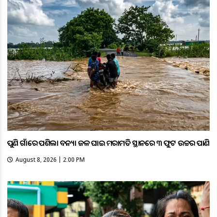
ପୁଣି ଗାଁରେ ପଶିଲା ବନ୍ୟା ଜଳ ଘାଇ ମରାମତି ସ୍ଥାନରେ ୩ ଫୁଟ ଉଚ୍ଚର ପାଣି
August 8, 2026 | 2:00 PM