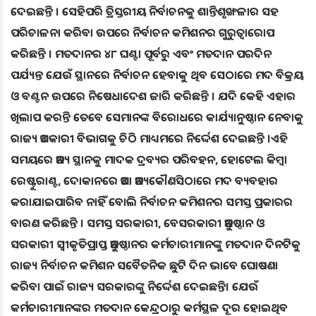
ଦେଇଛନ୍ତି । ସେହିପରି ତ୍ରିସ୍ତରୀୟ ନିର୍ବାଚନକୁ ଶାନ୍ତିଶୃଙ୍ଖଳାର ସହ
ପରିଚାଳନା କରିବା ଉପରେ ନିର୍ବାଚନ କମିଶନର ଗୁରୁତ୍ବାରୋପ
କରିଛନ୍ତି । ମତଦାନର ୪୮ ଘଣ୍ଟା ପୂର୍ବରୁ ଏବଂ ମତଦାନ ପରଦିନ
ପର୍ଯ୍ୟନ୍ତ ଯେଉଁ ସ୍ଥାନରେ ନିର୍ବାଚନ ହେବାକୁ ଥିବ ସେଠାରେ ମଦ ବିକ୍ରୟ
ଓ ବଣ୍ଟନ ଉପରେ ନିଷେଧାଦେଶ ଜାରି କରିଛନ୍ତି । ଯଦି କେହି ଏହାର
ଖିଲାପ କରନ୍ତି ତେବେ ସେମାନଙ୍କ ବିରୋଧରେ କାର୍ଯ୍ୟାନୁଷ୍ଠାନ ନେବାକୁ
ରାଜ୍ୟ ଅବକାରୀ ବିଭାଗକୁ ଚିଠି ମାଧ୍ୟମରେ ନିର୍ଦ୍ଦେଶ ଦେଇଛନ୍ତି ।ଏହି
ସମୟରେ ଅନ୍ୟ ସ୍ଥାନକୁ ମାଦକ ଦ୍ରବ୍ୟର ପରିବହନ, ହୋଟେଲ କିମ୍ବା
ରେଷ୍ଟୁରାଣ୍ଟ, ଦୋକାନରେ ଅବା ଅନ୍ୟକୌଣସିଠାରେ ମଦ ବ୍ୟବହାର
କରାଯାଇପାରିବ ନାହିଁ ବୋଲି ନିର୍ବାଚନ କମିଶନର ସମସ୍ତ ପ୍ରକାରର
ବାରଣ କରିଛନ୍ତି । ସମସ୍ତ ସରକାରୀ, ବେସରକାରୀ ଅନୁଷ୍ଠାନ ଓ
ସରକାରୀ ସ୍ବୀକୃତିପ୍ରାପ୍ତ ଅନୁଷ୍ଠାନର କର୍ମଚାରୀମାନଙ୍କୁ ମତଦାନ ଦିନଟିକୁ
ରାଜ୍ୟ ନିର୍ବାଚନ କମିଶନ ସବୈତନିକ ଛୁଟି ଦିନ ଭାବେ ଘୋଷଣା
କରିବା ପାଇଁ ରାଜ୍ୟ ସରକାରଙ୍କୁ ନିର୍ଦ୍ଦେଶ ଦେଇଛନ୍ତି। ଯେଉଁ
କର୍ମଚାରୀମାନଙ୍କର ମତଦାନ କେନ୍ଦ୍ରଠାରୁ କର୍ମସ୍ଥଳ ଦୂର ହୋଇଥିବ