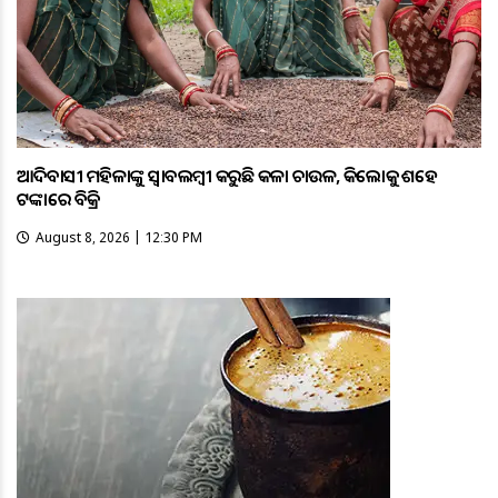
ଆଦିବାସୀ ମହିଳାଙ୍କୁ ସ୍ଵାବଲମ୍ଵୀ କରୁଛି କଳା ଚାଉଳ, କିଲୋକୁ ଶହେ
ଟଙ୍କାରେ ବିକ୍ରି
August 8, 2026 | 12:30 PM