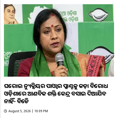
ଘରୋଇ ନ୍ୟୁକ୍ଲିୟର ପାଓ୍ବାର ପ୍ଲାଣ୍ଟକୁ କଡ଼ା ବିରୋଧ
ଓଡ଼ିଶାରେ ଆଣବିକ ଶକ୍ତି କେନ୍ଦ୍ର ବସାଇ ଦିଆଯିବ
ନାହିଁ- ବିଜେଡି
August 5, 2026 | 10:09 PM