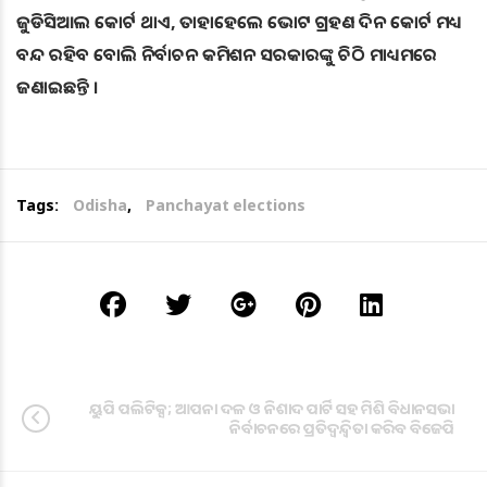
ଜୁଡିସିଆଲ କୋର୍ଟ ଥାଏ, ତାହାହେଲେ ଭୋଟ ଗ୍ରହଣ ଦିନ କୋର୍ଟ ମଧ୍ୟ
ବନ୍ଦ ରହିବ ବୋଲି ନିର୍ବାଚନ କମିଶନ ସରକାରଙ୍କୁ ଚିଠି ମାଧ୍ୟମରେ
ଜଣାଇଛନ୍ତି ।
Tags:
Odisha
,
Panchayat elections
ୟୁପି ପଲିଟିକ୍ସ; ଆପନା ଦଳ ଓ ନିଶାଦ ପାର୍ଟି ସହ ମିଶି ବିଧାନସଭା
ନିର୍ବାଚନରେ ପ୍ରତିଦ୍ୱନ୍ଦ୍ୱିତା କରିବ ବିଜେପି