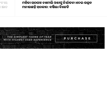
ୱିତୀୟ
ମହିଳା ସରପଞ୍ଚ ଚାମେଲି ଓଝାଙ୍କୁ ନିର୍ଯାତନା ଦେଇ ଉତ୍ସବ
 ଭାରତ
ମନାଉଛନ୍ତି ସରକାର: ବର୍ଷିଲା ବିଜେଡି