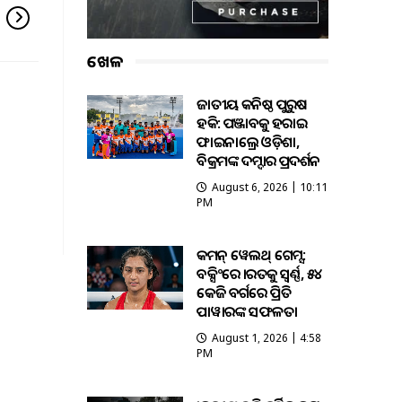
ଖେଳ
ଜାତୀୟ କନିଷ୍ଠ ପୁରୁଷ
ହକି: ପଞ୍ଜାବକୁ ହରାଇ
ଫାଇନାଲ୍ରେ ଓଡ଼ିଶା,
ବିକ୍ରମଙ୍କ ଦମ୍ଦାର ପ୍ରଦର୍ଶନ
August 6, 2026 | 10:11
PM
କମନ୍ ୱେଲଥ୍ ଗେମ୍ସ:
ବକ୍ସିଂରେ ଭାରତକୁ ସ୍ବର୍ଣ୍ଣ, ୫୪
କେଜି ବର୍ଗରେ ପ୍ରିତି
ପାୱାରଙ୍କ ସଫଳତା
August 1, 2026 | 4:58
PM