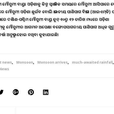
ମ ମୌସୁମୀ ବାୟୁ। ଓଡ଼ିଶାକୁ କିନ୍ତୁ ସ୍ବାଭାବିକ ସମୟରେ ମୌସୁମୀ ଆସିପାରେ ବ
ୟରେ ମୌସୁମୀ ‌ଓଡ଼ିଶା ଛୁଇଁବ ବୋଲି ଭାରତୀୟ ପାଣିପାଗ ବିଭାଗ (ଆଇଏମ୍‌ଡି) ପ
 ଦକ୍ଷିଣ-ପଶ୍ଚିମ ମୌସୁମୀ ବାୟୁ ଜୁନ୍‌ ୧୦ରୁ ୧୨ ତାରିଖ ମଧ୍ୟରେ ଓଡ଼ିଶା
ୁ ‌ମୌସୁମୀର ଆଗମନ ଅପେକ୍ଷା ବଙ୍ଗୋପସାଗରୀୟ ପାଣିପାଗ ଅଧିକ ଗୁରୁତ୍ବପ
ର୍ଷା ଅନୁଭୁତ ହୋଇ ନଥିବା କୁହାଯାଇଛି।
st news
,
Monsoon
,
Monsoon arrives
,
much-awaited rainfall
,
 News