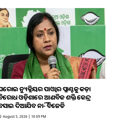
ଘରୋଇ ନ୍ୟୁକ୍ଲିୟର ପାଓ୍ବାର ପ୍ଲାଣ୍ଟକୁ କଡ଼ା
ବିରୋଧ ଓଡ଼ିଶାରେ ଆଣବିକ ଶକ୍ତି କେନ୍ଦ୍ର
ବସାଇ ଦିଆଯିବ ନାହିଁ- ବିଜେଡି
August 5, 2026 | 10:09 PM