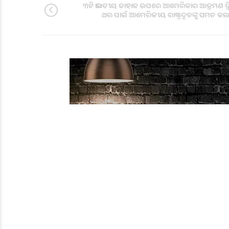
୩ଟି ଭାରତୀୟ ଜାହାଜ ଉପରେ ଆମେରିକାର ଆକ୍ରମଣ ଦ୍
ଥର ପାଇଁ ଆମେରିକୀୟ ରାଷ୍ଟ୍ରଦୂତଙ୍କୁ ସମନ କଲା