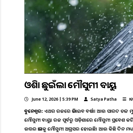
ଓଡ଼ିଶା ଛୁଇଁଲା ମୌସୁମୀ ବାୟୁ
June 12, 2026 | 5:39 PM
Satya Patha
ଜା
ଭୁବନେଶ୍ବର:
ଏଥର ରଜରେ ଭିଜାଇବ ବର୍ଷା। ଆଉ ପାରଦ ତଳ ମୁହାଁ ହ
ମୌସୁମୀ ବାୟୁ। ରଜ ପୂର୍ବରୁ ଓଡ଼ିଶାରେ ମୌସୁମୀ ପ୍ରବେଶ କ
ଉତ୍ତର ଭାଗକୁ ମୌସୁମୀ ଅଗ୍ରସର ହୋଇଛି। ଆଉ କିଛି ଦିନ ମଧ