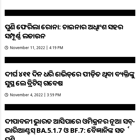
ପୁଣି ଫେରିଲା କରୋନା: ଚାଇନାର ଅଧିକାଂଶ ସହର
ସମ୍ପୂର୍ଣ୍ଣ ଲକଡାଉନ
November 11, 2022 | 4:19 PM
ଦୀର୍ଘ ୪୧୧ ଦିନ ଧରି କୋଭିଡ୍‌ରେ ପୀଡ଼ିତ ଥିବା ବ୍ୟକ୍ତିଙ୍କୁ
ସୁସ୍ଥ କଲେ ବ୍ରିଟିସ୍‌ ଗବେଷକ
November 4, 2022 | 3:59 PM
ଦୀପାବଳୀକୁ ଭାରତ ଆସିପାରେ ଓମିକ୍ରନର ନୂଆ ସବ୍-
ଭାରିଆଣ୍ଟସ୍ BA.5.1.7 ଓ BF.7: ବୈଜ୍ଞାନିକଙ୍କ ସତର୍କ
ଘଣ୍ଟି