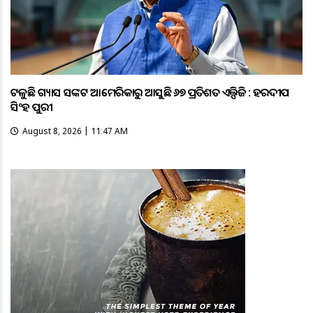
ଟଳୁଛି ଗ୍ୟାସ ସଙ୍କଟ ଆମେରିକାରୁ ଆସୁଛି ୬୭ ପ୍ରତିଶତ ଏଲ୍ପିଜି : ହରଦୀପ
ସିଂହ ପୁରୀ
August 8, 2026 | 11:47 AM