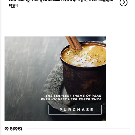
ମୃତ୍ୟୁ
ବଡ ଖବର