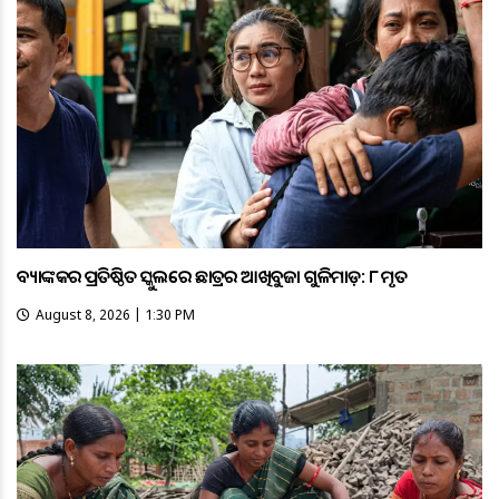
ବ୍ୟାଙ୍କକର ପ୍ରତିଷ୍ଠିତ ସ୍କୁଲରେ ଛାତ୍ରର ଆଖିବୁଜା ଗୁଳିମାଡ଼: ୮ ମୃତ
August 8, 2026 | 1:30 PM