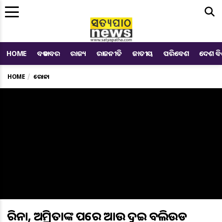
Me
HOME
ବଡ ଖବର
ରାଜ୍ୟ
ରାଜନୀତି
ଜାତୀୟ
ପରିବେଶ
ଦେଶ ବ
HOME
କରୋନା
କରିନା, ଅମ୍ରିତାଙ୍କ ପରେ ଆଉ ଦୁଇ ବଲିଉଡ