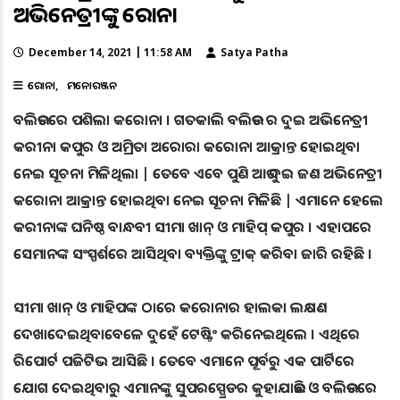
ଅଭିନେତ୍ରୀଙ୍କୁ କରୋନା
December 14, 2021 | 11:58 AM
Satya Patha
କରୋନା
ମନୋରଞ୍ଜନ
ବଲିଉଡରେ ପଶିଲା କରୋନା । ଗତକାଲି ବଲିଉଡ ର ଦୁଇ ଅଭିନେତ୍ରୀ
କରୀନା କପୁର ଓ ଅମ୍ରିତା ଅରୋରା କରୋନା ଆକ୍ରାନ୍ତ ହୋଇଥିବା
ନେଇ ସୂଚନା ମିଳିଥିଲା | ତେବେ ଏବେ ପୁଣି ଆଉ ଦୁଇ ଜଣ ଅଭିନେତ୍ରୀ
କରୋନା ଆକ୍ରାନ୍ତ ହୋଇଥିବା ନେଇ ସୂଚନା ମିଳିଛି | ଏମାନେ ହେଲେ
କରୀନାଙ୍କ ଘନିଷ୍ଠ ବାନ୍ଧବୀ ସୀମା ଖାନ୍ ଓ ମାହିପ୍ କପୁର । ଏହାପରେ
ସେମାନଙ୍କ ସଂସ୍ପର୍ଶରେ ଆସିଥିବା ବ୍ୟକ୍ତିଙ୍କୁ ଟ୍ରାକ୍ କରିବା ଜାରି ରହିଛି ।
ସୀମା ଖାନ୍ ଓ ମାହିପଙ୍କ ଠାରେ କରୋନାର ହାଲକା ଲକ୍ଷଣ
ଦେଖାଦେଇଥିବାବେଳେ ଦୁହେଁ ଟେଷ୍ଟିଂ କରିନେଇଥିଲେ । ଏଥିରେ
ରିପୋର୍ଟ ପଜିଟିଭ ଆସିଛି । ତେବେ ଏମାନେ ପୂର୍ବରୁ ଏକ ପାର୍ଟିରେ
ଯୋଗ ଦେଇଥିବାରୁ ଏମାନଙ୍କୁ ସୁପରସ୍ପ୍ରେଡର କୁହାଯାଉଛି ଓ ବଲିଉଡରେ