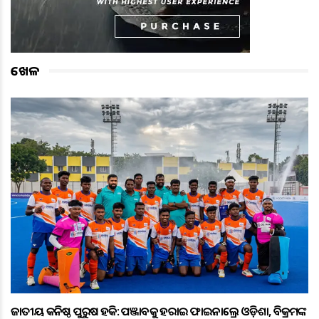
ଖେଳ
ଜାତୀୟ କନିଷ୍ଠ ପୁରୁଷ ହକି: ପଞ୍ଜାବକୁ ହରାଇ ଫାଇନାଲ୍ରେ ଓଡ଼ିଶା, ବିକ୍ରମଙ୍କ