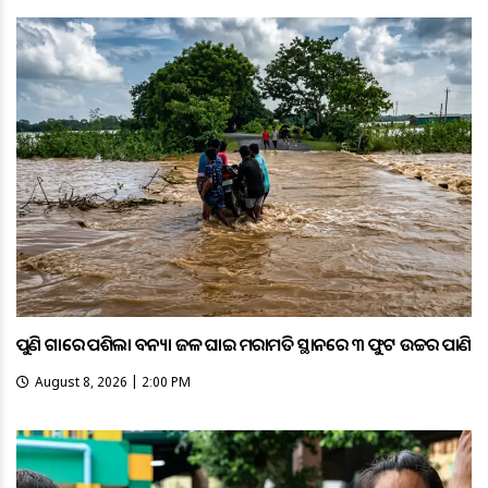
ପୁଣି ଗାଁରେ ପଶିଲା ବନ୍ୟା ଜଳ ଘାଇ ମରାମତି ସ୍ଥାନରେ ୩ ଫୁଟ ଉଚ୍ଚର ପାଣି
August 8, 2026 | 2:00 PM