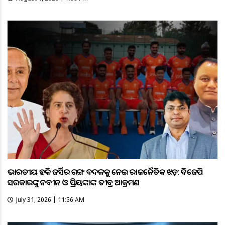
ଭାରତୀୟ ହକି ଜର୍ସିର ରଙ୍ଗ ବଦଳକୁ ନେଇ ରାଜନୈତିକ ଝଡ଼: ବିଜେପି
ସରକାରଙ୍କୁ ନବୀନ ଓ ପ୍ରିୟଙ୍କାଙ୍କ ତୀବ୍ର ଆକ୍ରମଣ
July 31, 2026 | 11:56 AM