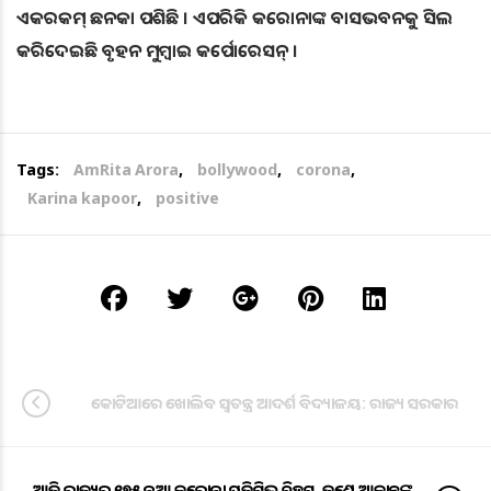
ଏକରକମ୍ ଛନକା ପଶିଛି । ଏପରିକି କରୋନାଙ୍କ ବାସଭବନକୁ ସିଲ
କରିଦେଇଛି ବୃହନ ମୁମ୍ବାଇ କର୍ପୋରେସନ୍ ।
Tags:
AmRita Arora
,
bollywood
,
corona
,
Karina kapoor
,
positive
କୋଟିଆରେ ଖୋଲିବ ସ୍ୱତନ୍ତ୍ର ଆଦର୍ଶ ବିଦ୍ୟାଳୟ: ରାଜ୍ୟ ସରକାର
ଆଜି ରାଜ୍ୟରୁ ୧୭୫ ନୂଆ କରୋନା ପଜିଟିଭ୍ ଚିହ୍ନଟ, ଜଣେ ଆକ୍ରାନ୍ତଙ୍କ