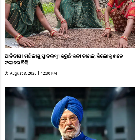
ଆଦିବାସୀ ମହିଳାଙ୍କୁ ସ୍ଵାବଲମ୍ଵୀ କରୁଛି କଳା ଚାଉଳ, କିଲୋକୁ ଶହେ
ଟଙ୍କାରେ ବିକ୍ରି
August 8, 2026 | 12:30 PM