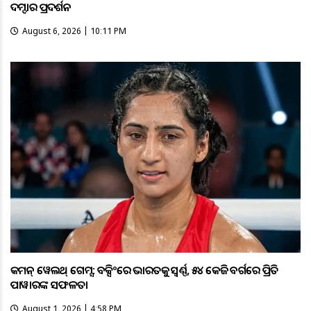
ଦମ୍ଦାର ପ୍ରଦର୍ଶନ
August 6, 2026 | 10:11 PM
କମନ୍ ୱେଲଥ୍ ଗେମ୍ସ: ବକ୍ସିଂରେ ଭାରତକୁ ସ୍ବର୍ଣ୍ଣ, ୫୪ କେଜି ବର୍ଗରେ ପ୍ରିତି
ପାୱାରଙ୍କ ସଫଳତା
August 1, 2026 | 4:58 PM