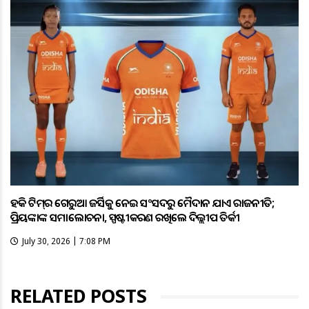
ହକି ଟିମ୍‌ର ଗେରୁଆ ଜର୍ସିକୁ ନେଇ ସଂସଦରୁ ମୈଦାନ ଯାଏଁ ରାଜନୀତି;
ପ୍ରିୟଙ୍କାଙ୍କ ସମାଲୋଚନା, ସ୍ପଷ୍ଟୀକରଣ ରଖିଲେ ଦିଲ୍ଲୀପ ତିର୍କୀ
July 30, 2026 | 7:08 PM
RELATED POSTS