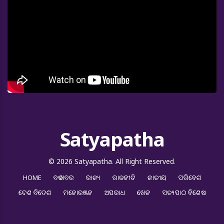
Satyapatha
© 2026 Satyapatha. All Right Reserved.
HOME
ବଡ ଖବର
ରାଜ୍ୟ
ରାଜନୀତି
ଜାତୀୟ
ପରିବେଶ
ଦେଶ ବିଦେଶ
ମନୋରଞ୍ଜନ
ଅପରାଧ
ଖେଳ
ସତ୍ୟପାଠ ବିଶେଷ