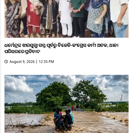
ଧର୍ମେନ୍ଦ୍ରଙ୍କ ଝାରସୁଗୁଡ଼ା ଗସ୍ତ ପୂର୍ବରୁ ବିଜେଡି-କଂଗ୍ରେସ କର୍ମୀ ଅଟକ, ଥାନା
ପରିସରରେ ପ୍ରତିବାଦ
August 9, 2026 | 12:35 PM