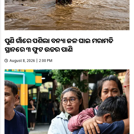
ପୁଣି ଗାଁରେ ପଶିଲା ବନ୍ୟା ଜଳ ଘାଇ ମରାମତି
ସ୍ଥାନରେ ୩ ଫୁଟ ଉଚ୍ଚର ପାଣି
August 8, 2026 | 2:00 PM