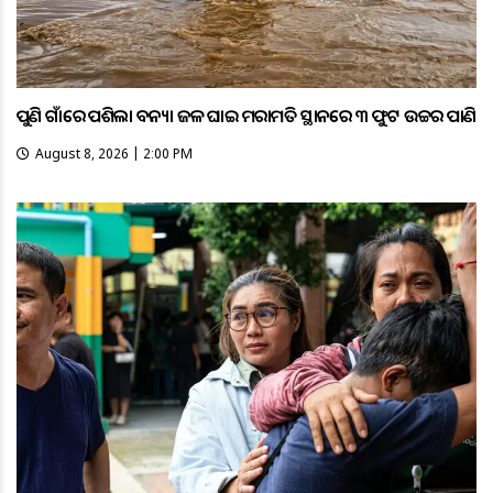
ପୁଣି ଗାଁରେ ପଶିଲା ବନ୍ୟା ଜଳ ଘାଇ ମରାମତି ସ୍ଥାନରେ ୩ ଫୁଟ ଉଚ୍ଚର ପାଣି
August 8, 2026 | 2:00 PM