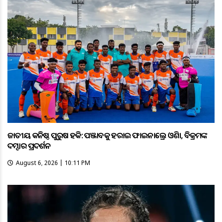
ଜାତୀୟ କନିଷ୍ଠ ପୁରୁଷ ହକି: ପଞ୍ଜାବକୁ ହରାଇ ଫାଇନାଲ୍ରେ ଓଡ଼ିଶା, ବିକ୍ରମଙ୍କ
ଦମ୍ଦାର ପ୍ରଦର୍ଶନ
August 6, 2026 | 10:11 PM