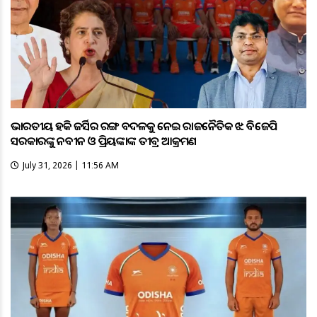
ଭାରତୀୟ ହକି ଜର୍ସିର ରଙ୍ଗ ବଦଳକୁ ନେଇ ରାଜନୈତିକ ଝଡ଼: ବିଜେପି
ସରକାରଙ୍କୁ ନବୀନ ଓ ପ୍ରିୟଙ୍କାଙ୍କ ତୀବ୍ର ଆକ୍ରମଣ
July 31, 2026 | 11:56 AM