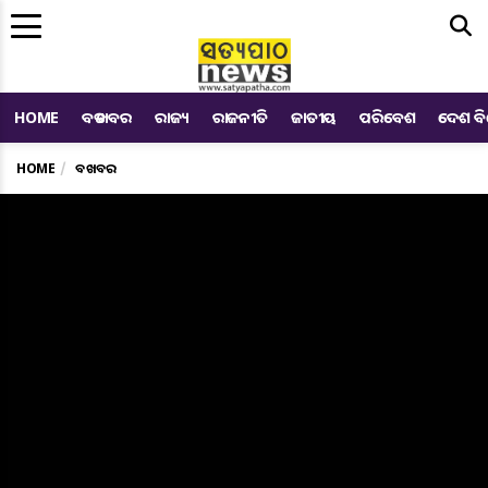
Me
HOME
ବଡ ଖବର
ରାଜ୍ୟ
ରାଜନୀତି
ଜାତୀୟ
ପରିବେଶ
ଦେଶ ବ
HOME
ବଡ ଖବର