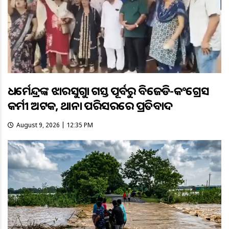
ଧର୍ମେନ୍ଦ୍ରଙ୍କ ଝାରସୁଗୁଡ଼ା ଗସ୍ତ ପୂର୍ବରୁ ବିଜେଡି-କଂଗ୍ରେସ
କର୍ମୀ ଅଟକ, ଥାନା ପରିସରରେ ପ୍ରତିବାଦ
August 9, 2026 | 12:35 PM