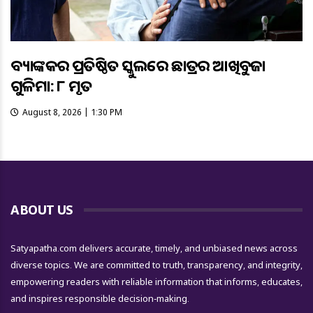
ବ୍ୟାଙ୍କକର ପ୍ରତିଷ୍ଠିତ ସ୍କୁଲରେ ଛାତ୍ରର ଆଖିବୁଜା
ଗୁଳିମାଡ଼: ୮ ମୃତ
August 8, 2026 | 1:30 PM
ABOUT US
Satyapatha.com delivers accurate, timely, and unbiased news across
diverse topics. We are committed to truth, transparency, and integrity,
empowering readers with reliable information that informs, educates,
and inspires responsible decision-making.