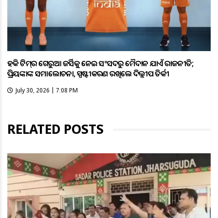
ହକି ଟିମ୍‌ର ଗେରୁଆ ଜର୍ସିକୁ ନେଇ ସଂସଦରୁ ମୈଦାନ ଯାଏଁ ରାଜନୀତି;
ପ୍ରିୟଙ୍କାଙ୍କ ସମାଲୋଚନା, ସ୍ପଷ୍ଟୀକରଣ ରଖିଲେ ଦିଲ୍ଲୀପ ତିର୍କୀ
July 30, 2026 | 7:08 PM
RELATED POSTS