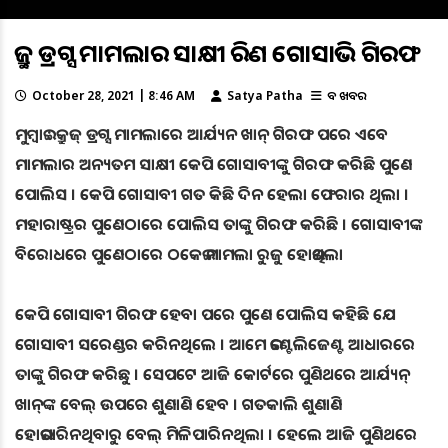
କ୍ରୁଜ୍ ଡ୍ରଗ୍ସ ମାମଲାର ସାକ୍ଷୀ କିରଣ ଗୋସାଭି ଗିରଫ
October 28, 2021 | 8:46 AM
Satya Patha
ବଡ ଖବର
ମୁମ୍ୱାଇ : କ୍ରୁଜ୍‌ ଡ୍ରଗ୍ସ ମାମଲାରେ ଆର୍ଯ୍ୟନ ଖାନ୍ ଗିରଫ ପରେ ଏବେ
ମାମଲାର ଅନ୍ୟତମ ସାକ୍ଷୀ କେପି ଗୋସାବୀଙ୍କୁ ଗିରଫ କରିଛି ପୁଣେ
ପୋଲିସ । କେପି ଗୋସାବୀ ଗତ କିଛି ଦିନ ହେଲା ଫେରାର ଥିଲା ।
ମହାରାଷ୍ଟ୍ରର ପୁଣେଠାରେ ପୋଲିସ ତାଙ୍କୁ ଗିରଫ କରିଛି । ଗୋସାବୀଙ୍କ
ବିରୋଧରେ ପୁଣେଠାରେ ଠକେଇ ମାମଲା ରୁଜୁ ହୋଇଥିଲା
କେପି ଗୋସାବୀ ଗିରଫ ହେବା ପରେ ପୁଣେ ପୋଲିସ କହିଛି ଯେ
ଗୋସାବୀ ସରେଣ୍ଡର କରିନଥିଲେ । ଆମେ ଇଣ୍ଟେଲିଜେଣ୍ଟ ଆଧାରରେ
ତାଙ୍କୁ ଗିରଫ କରିଛୁ । ସେପଟେ ଆଜି କୋର୍ଟରେ ପୁଣିଥରେ ଆର୍ଯ୍ୟନ୍‌
ଖାନ୍‌ଙ୍କ ବେଲ୍‌ ଉପରେ ଶୁଣାଣି ହେବ । ଗତକାଲି ଶୁଣାଣି
ହୋଇପାରିନଥିବାରୁ ବେଲ୍ ମିଳିପାରିନଥିଲା । ହେଲେ ଆଜି ପୁଣିଥରେ