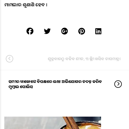
ମାମଲାର ଶୁଣାଣି ହେବ ।
ଶୁକ୍ରବାରଠୁ ବଢିବ ଶୀତ, ୩ ଡିଗ୍ରୀ ଖସିବ ତାପମାତ୍ରା
ସମୀର ୱାଙ୍ଖେଡେଙ୍କ ବିପକ୍ଷରେ ଲାଞ୍ଚ ଅଭିଯୋଗର ତଦନ୍ତ କରିବ
ମୁମ୍ବାଇ ପୋଲିସ