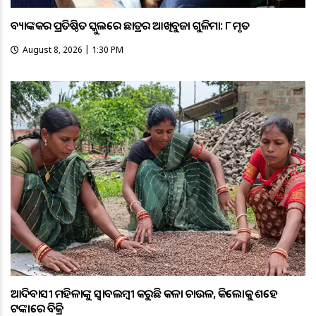
ବ୍ୟାଙ୍କକର ପ୍ରତିଷ୍ଠିତ ସ୍କୁଲରେ ଛାତ୍ରର ଆଖିବୁଜା ଗୁଳିମାଡ଼: ୮ ମୃତ
August 8, 2026 | 1:30 PM
ଆଦିବାସୀ ମହିଳାଙ୍କୁ ସ୍ଵାବଲମ୍ଵୀ କରୁଛି କଳା ଚାଉଳ, କିଲୋକୁ ଶହେ
ଟଙ୍କାରେ ବିକ୍ରି