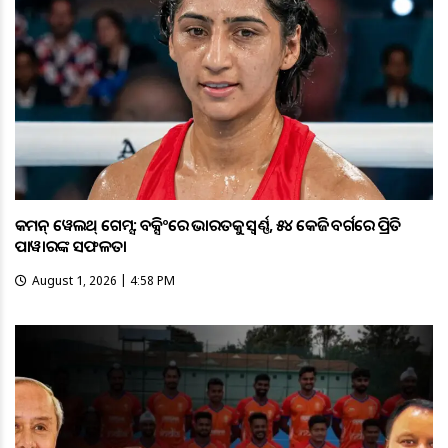
କମନ୍ ୱେଲଥ୍ ଗେମ୍ସ: ବକ୍ସିଂରେ ଭାରତକୁ ସ୍ବର୍ଣ୍ଣ, ୫୪ କେଜି ବର୍ଗରେ ପ୍ରିତି
ପାୱାରଙ୍କ ସଫଳତା
August 1, 2026 | 4:58 PM