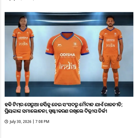
ହକି ଟିମ୍‌ର ଗେରୁଆ ଜର୍ସିକୁ ନେଇ ସଂସଦରୁ ମୈଦାନ ଯାଏଁ ରାଜନୀତି;
ପ୍ରିୟଙ୍କାଙ୍କ ସମାଲୋଚନା, ସ୍ପଷ୍ଟୀକରଣ ରଖିଲେ ଦିଲ୍ଲୀପ ତିର୍କୀ
July 30, 2026 | 7:08 PM