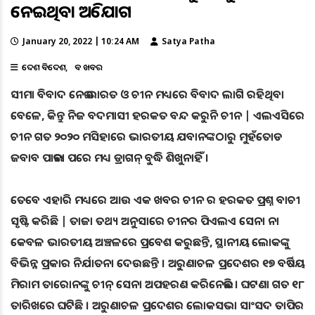
ନେଇଥିବା ଅଭିଯୋଗ
January 20, 2022 | 10:24 AM
Satya Patha
ଦେଶ ବିଦେଶ
ବଡ ଖବର
ସୀମା ବିବାଦ ନେଇ ଭାରତ ଓ ଚୀନ ମଧ୍ୟରେ ବିବାଦ ଲାଗି ରହିଥିବା
ବେଳେ, କିନ୍ତୁ ନିଜ ବଦମାସୀ ହରକତ ବନ୍ଦ କରୁନି ଚୀନ | ଏଲଏସିରେ
ଚୀନ ଗତ ୨୦୨୦ ମସିହାରେ ଭାରତୀୟ ଯବାନଙ୍କଠାରୁ ମୁହଁତୋଡ
ଜବାବ ପାଇବା ପରେ ମଧ୍ୟ ଡ୍ରାଗନ୍ ବୁଦ୍ଧି ଶିଖୁନାହିଁ ।
ତେବେ ଏହାରି ମଧ୍ୟରେ ଆଉ ଏକ ଖବର ଚୀନ ର ହରକତ ପ୍ରଶ୍ନ ବାଚୀ
ସୃଷ୍ଟି କରିଛି | ତାଜା ତଥ୍ୟ ଅନୁସାରେ ଚୀନର ପିଏଲଏ ସେନା ନା
କେବଳ ଭାରତୀୟ ଅଞ୍ଚଳରେ ପ୍ରବେଶ କରୁଛନ୍ତି, ସ୍ଥାନୀୟ ଲୋକଙ୍କୁ
ବିଭିନ୍ନ ପ୍ରକାର ନିର୍ଯାତନା ଦେଉଛନ୍ତି । ଅରୁଣାଚଳ ପ୍ରଦେଶର ୧୭ ବର୍ଷିୟ
ମିରାମ ତାରୋନଙ୍କୁ ଚୀନ୍ ସେନା ଅପହରଣ କରିନେଇଛି । ଘଟଣା ଗତ ୧୮
ତାରିଖରେ ଘଟିଛି । ଅରୁଣାଚଳ ପ୍ରଦେଶର ଲୋକସଭା ସାଂସଦ ତାପିର