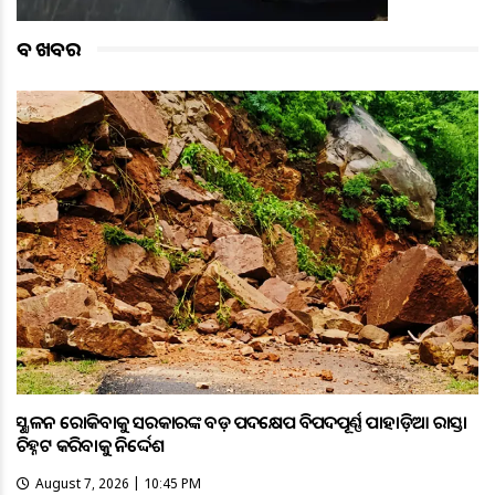
ବଡ ଖବର
ଭୂସ୍ଖଳନ ରୋକିବାକୁ ସରକାରଙ୍କ ବଡ଼ ପଦକ୍ଷେପ ବିପଦପୂର୍ଣ୍ଣ ପାହାଡ଼ିଆ ରାସ୍ତା
ଚିହ୍ନଟ କରିବାକୁ ନିର୍ଦ୍ଦେଶ
August 7, 2026 | 10:45 PM