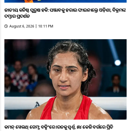
ଜାତୀୟ କନିଷ୍ଠ ପୁରୁଷ ହକି: ପଞ୍ଜାବକୁ ହରାଇ ଫାଇନାଲ୍ରେ ଓଡ଼ିଶା, ବିକ୍ରମଙ୍କ
ଦମ୍ଦାର ପ୍ରଦର୍ଶନ
August 6, 2026 | 10:11 PM
କମନ୍ ୱେଲଥ୍ ଗେମ୍ସ: ବକ୍ସିଂରେ ଭାରତକୁ ସ୍ବର୍ଣ୍ଣ, ୫୪ କେଜି ବର୍ଗରେ ପ୍ରିତି