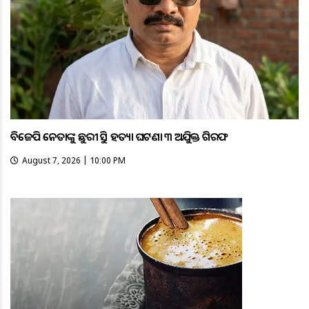
ବିଜେପି ନେତାଙ୍କୁ ଛୁରୀ ଭୁସି ହତ୍ୟା ଘଟଣା ୩ ଅଭିଯୁକ୍ତ ଗିରଫ
August 7, 2026 | 10:00 PM