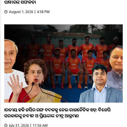
ପାୱାରଙ୍କ ସଫଳତା
August 1, 2026 | 4:58 PM
ଭାରତୀୟ ହକି ଜର୍ସିର ରଙ୍ଗ ବଦଳକୁ ନେଇ ରାଜନୈତିକ ଝଡ଼: ବିଜେପି
ସରକାରଙ୍କୁ ନବୀନ ଓ ପ୍ରିୟଙ୍କାଙ୍କ ତୀବ୍ର ଆକ୍ରମଣ
July 31, 2026 | 11:56 AM