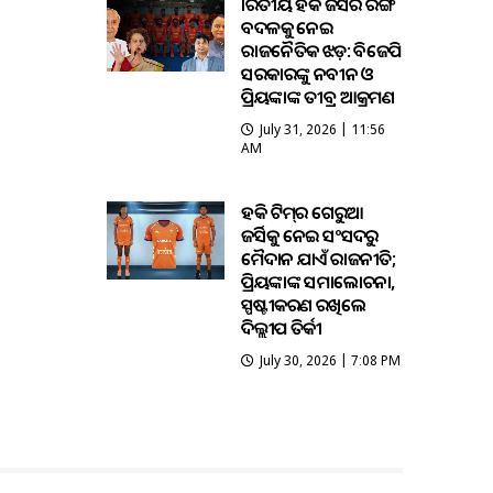
ଭାରତୀୟ ହକି ଜର୍ସିର ରଙ୍ଗ
ବଦଳକୁ ନେଇ
ରାଜନୈତିକ ଝଡ଼: ବିଜେପି
ସରକାରଙ୍କୁ ନବୀନ ଓ
ପ୍ରିୟଙ୍କାଙ୍କ ତୀବ୍ର ଆକ୍ରମଣ
July 31, 2026 | 11:56
AM
ହକି ଟିମ୍‌ର ଗେରୁଆ
ଜର୍ସିକୁ ନେଇ ସଂସଦରୁ
ମୈଦାନ ଯାଏଁ ରାଜନୀତି;
ପ୍ରିୟଙ୍କାଙ୍କ ସମାଲୋଚନା,
ସ୍ପଷ୍ଟୀକରଣ ରଖିଲେ
ଦିଲ୍ଲୀପ ତିର୍କୀ
July 30, 2026 | 7:08 PM