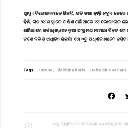
ସ୍ବାସ୍ଥ୍ୟ ବିଶେଷଜ୍ଞମାନେ କହିଛନ୍ତି, ଯଦି କଟକଣା କଡ଼ାକଡ଼ି ନହୁଏ ତେ
କହିଛି, ଗତ ୨୪ ଘଣ୍ଟାରେ ଦକ୍ଷିଣ କୋରିଆରେ ୯୪ ରୋଗୀଙ୍କର କର
କୋରିଆରେ ସର୍ବାଧିକ ୫,୫୬୭ ନୂଆ ସଂକ୍ରମଣ ମାମଲା ଚିହ୍ନଟ ହୋଇଛି।
ଜଣେ ବରିଷ୍ଠ ଅଧିକାରୀ କହିଛନ୍ତି। ୧୪୮୦ରୁ ଅଧିକ ଲୋକ ଏବେ ହସ୍ପିଟ
Tags:
corona
,
dakhina koria
,
Delta plus variant
ଫିଲ୍ମ ‘ପୁଷ୍ପା’ର ନିର୍ମାତାଙ୍କ ବିରୋଧରେ ହାଇଦ୍ରାବାଦ 