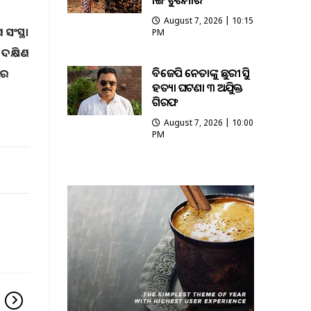
ଭାଙ୍ଗି ଚୁରମାର
August 7, 2026 | 10:15
 ସଂସ୍ଥା
PM
ଦକ୍ଷିଣ
ବିଜେପି ନେତାଙ୍କୁ ଛୁରୀ ଭୁସି
ଳୟର
ହତ୍ୟା ଘଟଣା ୩ ଅଭିଯୁକ୍ତ
ଗିରଫ
August 7, 2026 | 10:00
PM