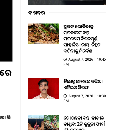
ବଡ ଖବର
ଭୂସ୍ଖଳନ ରୋକିବାକୁ
ସରକାରଙ୍କ ବଡ଼
ପଦକ୍ଷେପ ବିପଦପୂର୍ଣ୍ଣ
ପାହାଡ଼ିଆ ରାସ୍ତା ଚିହ୍ନଟ
କରିବାକୁ ନିର୍ଦ୍ଦେଶ
August 7, 2026 | 10:45
PM
ାଲରେ
ଭିଜିଲାନ୍ସ ଜାଲରେ ଜଙ୍କିଆ
ଏଡିଇଓ ଗିରଫ
August 7, 2026 | 10:30
PM
ଷା କରି
ଗୋଠଛଡ଼ା ଦନ୍ତା ହାତୀର
ତାଣ୍ଡବ: 2ଟି କୁକୁଡ଼ା ଫାର୍ମ