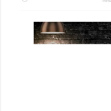
ମାମଲା