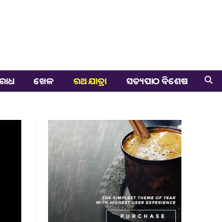
ରାଧ
ଖେଳ
ରଥ ଯାତ୍ରା
ସତ୍ୟପାଠ ବିଶେଷ