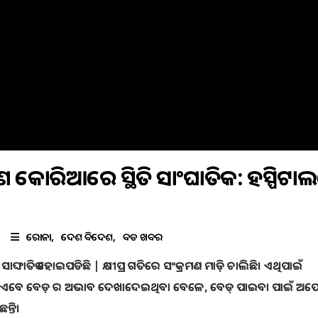
ଷିଣ କୋରିଆରେ ସ୍ଥିତି ସାଂଘାତିକ: ହସ୍ପିଟ
କରୋନା
ଦେଶ ବିଦେଶ
ବଡ ଖବର
ି ସାଙ୍ଘାତିକ ହୋଇପଡିଛି | କ୍ଷୀପ୍ର ଗତିରେ ସଂକ୍ରମଣ ମାଡ଼ି ଚାଲିଛି। ଏଥିପାଇଁ
୍‌ରେ ଏବେ ବେଡ଼ ର ଅଭାବ ଦେଖାଦେଇଥିବା ବେଳେ, ବେଡ୍‌ ପାଇବା ପାଇଁ ଅପେକ୍
ନ୍ତି।