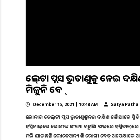
ଡେଲ୍‌ଟା ପ୍ଲସ ଭୁତାଣୁକୁ ନେଇ ଦକ୍
ମିଳୁନି ବେଡ୍‌
December 15, 2021 | 10:48 AM
Satya Patha
କରୋନାର ଡେଲ୍‌ଟା ପ୍ଲସ ଭୁତାଣୁକୁ ନେଇ ଦକ୍ଷିଣ କୋରିଆରେ ସ୍ଥିତ
ହସ୍ପିଟାଲ୍‌ରେ ରୋଗୀଙ୍କ ସଂଖ୍ୟା ବଢ଼ୁଛି। ଫଳରେ ହସ୍ପିଟାଲ
ମରି ଯାଇଛନ୍ତି ଲୋକେ । ଅନ୍ୟ କିଛି ରୋଗୀ ବେଡ୍‌ ଅପେକ୍ଷାରେ ଅଛ