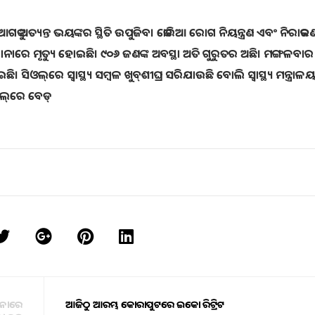
ବେ ଆଗକୁ ଅତ୍ୟନ୍ତ ଭୟଙ୍କର ସ୍ଥିତି ଉପୁଜିବ। କୋରିଆ ରୋଗ ନିୟନ୍ତ୍ରଣ ଏବଂ ନିରାକରଣ
ୋନାରେ ମୃତ୍ୟୁ ହୋଇଛି। ୯୦୬ ଜଣଙ୍କ ଅବସ୍ଥା ଅତି ଗୁରୁତର ଅଛି। ମଙ୍ଗଳବାର 
 ସିଓଲ୍‌ରେ ସ୍ବାସ୍ଥ୍ୟ ସମ୍ବଳ ଖୁବ୍‌ଶୀଘ୍ର ସରିଯାଉଛି ବୋଲି ସ୍ବାସ୍ଥ୍ୟ ମନ୍ତ୍ରା
ାଲ୍‌ରେ ବେଡ୍‌
ଥାନାରେ
ଆଜିଠୁ ଆରମ୍ଭ କୋରାପୁଟରେ ଇକୋ ରିଟ୍ରିଟ