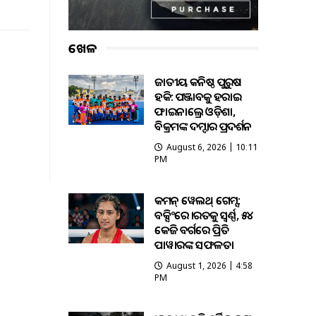
ଖେଳ
ଜାତୀୟ କନିଷ୍ଠ ପୁରୁଷ
ହକି: ପଞ୍ଜାବକୁ ହରାଇ
ଫାଇନାଲ୍ରେ ଓଡ଼ିଶା,
ବିକ୍ରମଙ୍କ ଦମ୍ଦାର ପ୍ରଦର୍ଶନ
August 6, 2026 | 10:11
PM
କମନ୍ ୱେଲଥ୍ ଗେମ୍ସ:
ବକ୍ସିଂରେ ଭାରତକୁ ସ୍ବର୍ଣ୍ଣ, ୫୪
କେଜି ବର୍ଗରେ ପ୍ରିତି
ପାୱାରଙ୍କ ସଫଳତା
August 1, 2026 | 4:58
PM