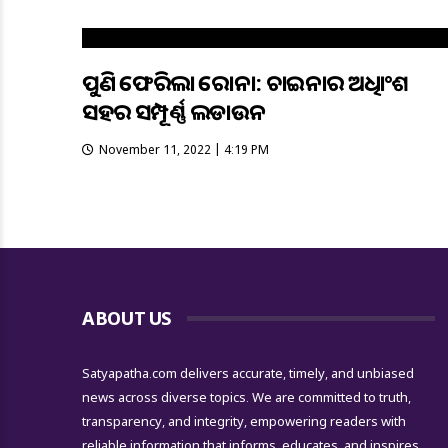
ପୁଣି ଫେରିଲା କରୋନା: ଚାଇନାର ଅଧିକାଂଶ
ସହର ସମ୍ପୂର୍ଣ୍ଣ ଲକଡାଉନ
November 11, 2022 | 4:19 PM
ABOUT US
Satyapatha.com delivers accurate, timely, and unbiased
news across diverse topics. We are committed to truth,
transparency, and integrity, empowering readers with
reliable information that informs, educates, and inspires