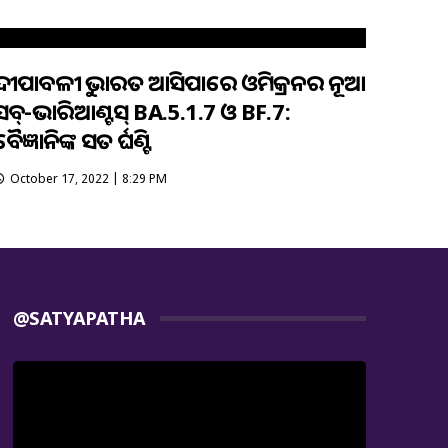
ଦୀପାବଳୀକୁ ଭାରତ ଆସିପାରେ ଓମିକ୍ରନର ନୂଆ
ସବ୍-ଭାରିଆଣ୍ଟସ୍ BA.5.1.7 ଓ BF.7:
ୈଜ୍ଞାନିକଙ୍କ ସତର୍କ ଘଣ୍ଟି
October 17, 2022 | 8:29 PM
@SATYAPATHA