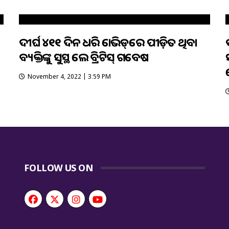
ଦୀର୍ଘ ୪୧୧ ଦିନ ଧରି କୋଭିଡ୍‌ରେ ପୀଡ଼ିତ ଥିବା
ବ୍ୟକ୍ତିଙ୍କୁ ସୁସ୍ଥ କଲେ ବ୍ରିଟିସ୍‌ ଗବେଷକ
ବ
November 4, 2022 | 3:59 PM
FOLLOW US ON