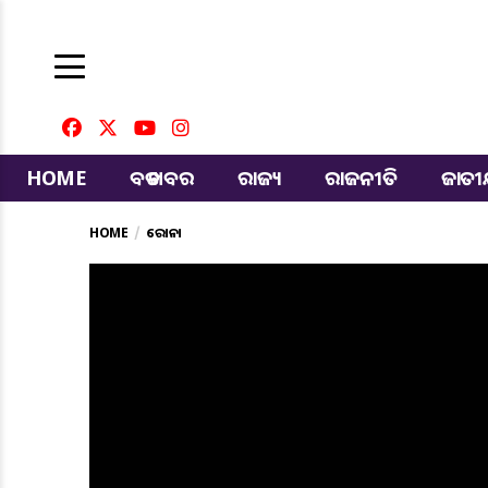
HOME
ବଡ ଖବର
ରାଜ୍ୟ
ରାଜନୀତି
ଜାତ
HOME
କରୋନା