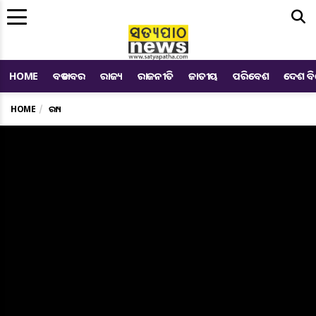
Me
HOME
ବଡ ଖବର
ରାଜ୍ୟ
ରାଜନୀତି
ଜାତୀୟ
ପରିବେଶ
ଦେଶ ବ
HOME
ରାଜ୍ୟ