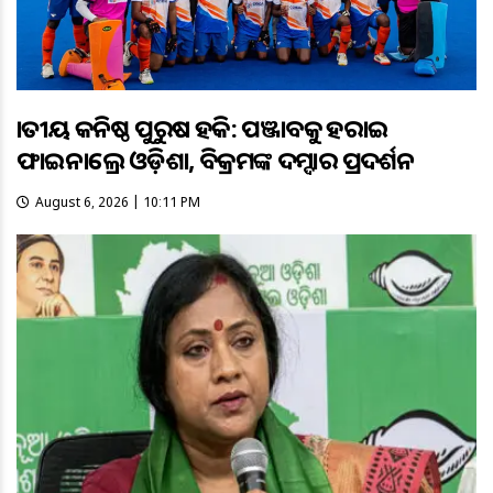
ଜାତୀୟ କନିଷ୍ଠ ପୁରୁଷ ହକି: ପଞ୍ଜାବକୁ ହରାଇ
ଫାଇନାଲ୍ରେ ଓଡ଼ିଶା, ବିକ୍ରମଙ୍କ ଦମ୍ଦାର ପ୍ରଦର୍ଶନ
August 6, 2026 | 10:11 PM