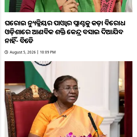
ଘରୋଇ ନ୍ୟୁକ୍ଲିୟର ପାଓ୍ବାର ପ୍ଲାଣ୍ଟକୁ କଡ଼ା ବିରୋଧ
ଓଡ଼ିଶାରେ ଆଣବିକ ଶକ୍ତି କେନ୍ଦ୍ର ବସାଇ ଦିଆଯିବ
ନାହିଁ- ବିଜେଡି
August 5, 2026 | 10:09 PM