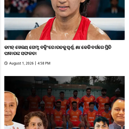
କମନ୍ ୱେଲଥ୍ ଗେମ୍ସ: ବକ୍ସିଂରେ ଭାରତକୁ ସ୍ବର୍ଣ୍ଣ, ୫୪ କେଜି ବର୍ଗରେ ପ୍ରିତି
ପାୱାରଙ୍କ ସଫଳତା
August 1, 2026 | 4:58 PM