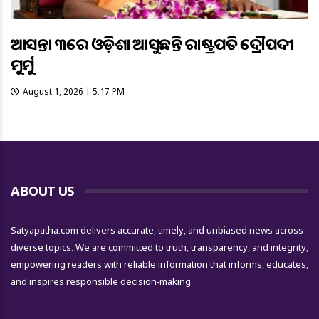
ଆସନ୍ତା ୩ରେ ଓଡ଼ିଶା ଆସୁଛନ୍ତି ରାଷ୍ଟ୍ରପତି ଦ୍ରୌପଦୀ
ମୁର୍ମୁ
August 1, 2026 | 5:17 PM
ABOUT US
Satyapatha.com delivers accurate, timely, and unbiased news across
diverse topics. We are committed to truth, transparency, and integrity,
empowering readers with reliable information that informs, educates,
and inspires responsible decision-making.