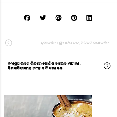
ନୂଆବର୍ଷରେ ଶ୍ରୀମନ୍ଦିର ବନ୍ଦ, ମିଳିବନି ଜଗା ଦର୍ଶନ
କଂଗ୍ରେସ ଭବନ ଭିତରେ ପୋଲିସ ବାଡେଇବା ମାମଲା :
ବିଚାରବିଭାଗୀୟ ତଦନ୍ତ ଦାବି କଲା ଦଳ