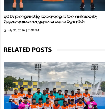
ହକି ଟିମ୍‌ର ଗେରୁଆ ଜର୍ସିକୁ ନେଇ ସଂସଦରୁ ମୈଦାନ ଯାଏଁ ରାଜନୀତି;
ପ୍ରିୟଙ୍କାଙ୍କ ସମାଲୋଚନା, ସ୍ପଷ୍ଟୀକରଣ ରଖିଲେ ଦିଲ୍ଲୀପ ତିର୍କୀ
July 30, 2026 | 7:08 PM
RELATED POSTS