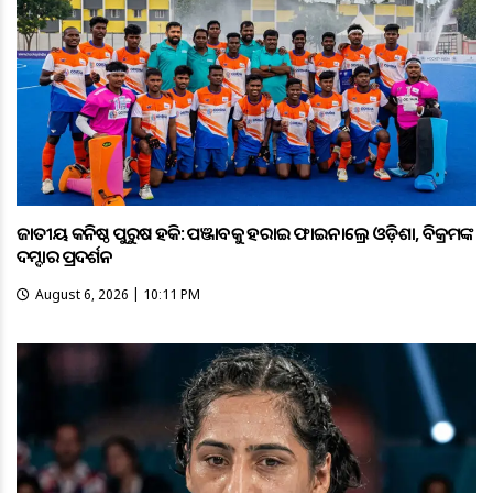
ଜାତୀୟ କନିଷ୍ଠ ପୁରୁଷ ହକି: ପଞ୍ଜାବକୁ ହରାଇ ଫାଇନାଲ୍ରେ ଓଡ଼ିଶା, ବିକ୍ରମଙ୍କ
ଦମ୍ଦାର ପ୍ରଦର୍ଶନ
August 6, 2026 | 10:11 PM