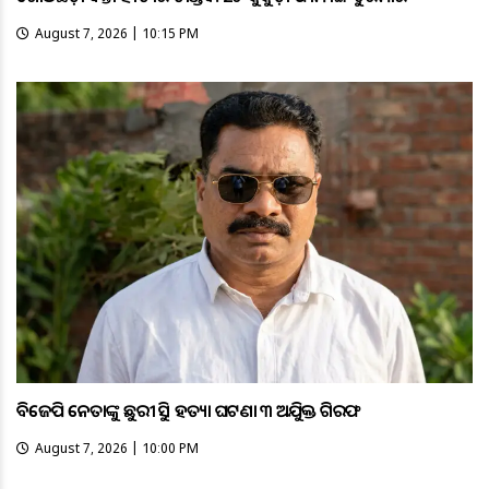
August 7, 2026 | 10:15 PM
ବିଜେପି ନେତାଙ୍କୁ ଛୁରୀ ଭୁସି ହତ୍ୟା ଘଟଣା ୩ ଅଭିଯୁକ୍ତ ଗିରଫ
August 7, 2026 | 10:00 PM