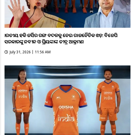
ଭାରତୀୟ ହକି ଜର୍ସିର ରଙ୍ଗ ବଦଳକୁ ନେଇ ରାଜନୈତିକ ଝଡ଼: ବିଜେପି
ସରକାରଙ୍କୁ ନବୀନ ଓ ପ୍ରିୟଙ୍କାଙ୍କ ତୀବ୍ର ଆକ୍ରମଣ
July 31, 2026 | 11:56 AM