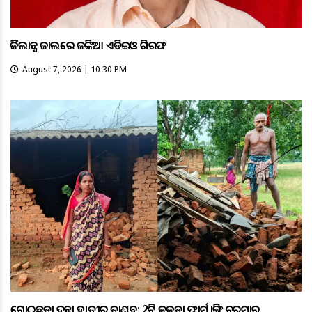
ଭିଜିଲାନ୍ସ ଜାଲରେ ଜଙ୍କିଆ ଏଡିଇଓ ଗିରଫ
August 7, 2026 | 10:30 PM
ଗୋଠଛଡ଼ା ଦନ୍ତା ହାତୀର ତାଣ୍ଡବ: 2ଟି କୁକୁଡ଼ା ଫାର୍ମ ଭାଙ୍ଗି ଚୁରମାର