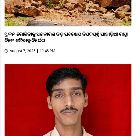
ଭୂସ୍ଖଳନ ରୋକିବାକୁ ସରକାରଙ୍କ ବଡ଼ ପଦକ୍ଷେପ ବିପଦପୂର୍ଣ୍ଣ ପାହାଡ଼ିଆ ରାସ୍ତା
ଚିହ୍ନଟ କରିବାକୁ ନିର୍ଦ୍ଦେଶ
August 7, 2026 | 10:45 PM