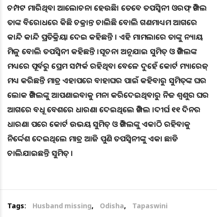
ଚମ୍ପଟ ମାରିଥିବା ଆଲୋଚନା ହେଉଛି। ତେବେ ତପସ୍ୱିନୀ ଓରଫ୍ ଡିମ୍ପଲ
ତାଙ୍କ ବିରୋଧରେ କିଛି ଚକ୍ରାନ୍ତ ଚାଲିଛି ବୋଲି ଗଣମାଧ୍ୟମ ଆଗରେ
କାନ୍ଦି କାନ୍ଦି ପ୍ରତିକ୍ରିୟା ଦେଇ କହିଛନ୍ତି । ଏହି ମାମଲାରେ ତାଙ୍କୁ ନ୍ୟାୟ
ମିଳୁ ବୋଲି ତପସ୍ୱିନୀ କହିଛନ୍ତି ।ସୂଚନା ଅନୂଯାଇ ସୁମିତ୍ ଓ ଡିମ୍ପଲଙ୍କ
ମଧ୍ୟରେ ପୂର୍ବରୁ ପ୍ରେମ ସମ୍ପର୍କ ରହିଥିବା ବେଳେ ଦୁହେଁ କୋର୍ଟ ମ୍ୟାରେଜ୍
ମଧ୍ୟ କରିଛନ୍ତି ମାତ୍ର ଏହାପରେ ବାହାଘର ପାଇଁ କହିବାରୁ ସୁମିତ୍‌ଙ୍କ ଘର
ଲୋକ ଡିମ୍ପଲଙ୍କୁ ଆପଣାଇବାକୁ ମନା କରିଦେଇଥିବାରୁ ନିଜ ଶ୍ୱଶୁର ଘର
ଆଗରେ ବଧୂ ବେଶରେ ଧାରଣା ଦେଇଥିଲେ ଡିମ୍ପଲ ।ଦୀର୍ଘ ୧୧ ଦିନର
ଧାରଣା ପରେ କୋର୍ଟ ଉଭୟ ସୁମିତ୍ ଓ ଡିମ୍ପଲଙ୍କୁ ଏକାଠି ରହିବାକୁ
ନିର୍ଦ୍ଦେଶ ଦେଇଥିଲେ ମାତ୍ର ଆଜି ପୁଣି ତପସ୍ୱିନୀଙ୍କୁ ଏକା ଛାଡି
ଚାଲିଯାଇଛନ୍ତି ସୁମିତ୍ ।
Tags:
Husband missing
,
Odisha
,
Tapaswini