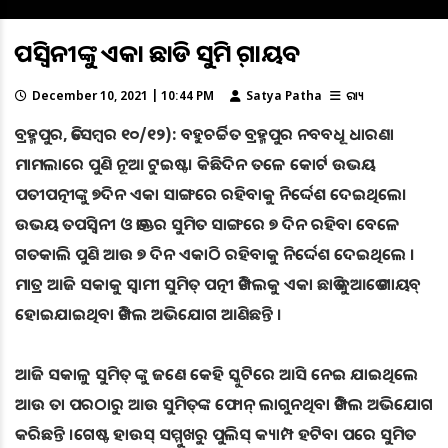
ତପସ୍ୱିନୀଙ୍କୁ ଏକା ଛାଡି ସୁମିତ୍‌ ଗାୟବ
December 10, 2021 | 10:44 PM
Satya Patha
ରାଜ୍ୟ
ବ୍ରହ୍ମପୁର, ଡିସେମ୍ବର ୧୦/୧୨): ବହୁଚର୍ଚ୍ଚିତ ବ୍ରହ୍ମପୁର ନବବଧୂ ଧାରଣା
ମାମଲାରେ ପୁଣି ନୂଆ ଟୁଇଷ୍ଟ। କିଛିଦିନ ତଳେ କୋର୍ଟ ଉଭୟ
ପତୀପତ୍ନୀଙ୍କୁ ୭ଦିନ ଏକା ସାଙ୍ଗରେ ରହିବାକୁ ନିର୍ଦ୍ଦେଶ ଦେଇଥିଲେ।
ଉଭୟ ତପସ୍ଵିନୀ ଓ ଡାକ୍ତର ସୁମିତ ସାଙ୍ଗରେ ୭ ଦିନ ରହିବା ବେଳେ
ଗତକାଲି ପୁଣି ଆଉ ୭ ଦିନ ଏକାଠି ରହିବାକୁ ନିର୍ଦ୍ଦେଶ ଦେଇଥିଲେ ।
ମାତ୍ର ଆଜି ସକାକୁ ସ୍ୱାମୀ ସୁମିତ୍ ପତ୍ନୀ ଡିମ୍ପଲକୁ ଏକା ଛାଡି କୁଆଡେ ଗାୟବ୍
ହୋଇଯାଇଥିବା ଡିମ୍ପଲ ଅଭିଯୋଗ ଆଣିଛନ୍ତି ।
ଆଜି ସକାଳୁ ସୁମିତ୍ ଙ୍କୁ ଜଣେ କେହି ସ୍କୁଟିରେ ଆସି ନେଇ ଯାଇଥିଲେ
ଆଉ ତା ପରଠାରୁ ଆଉ ସୁମିତ୍‌ଙ୍କ ଫୋନ୍ ଲାଗୁନଥିବା ଡିମ୍ପଲ ଅଭିଯୋଗ
କରିଛନ୍ତି ।ଗେଷ୍ଟ ହାଉସ୍‌ ସମ୍ମୁଖରୁ ପୁଲିସ୍‌ କ୍ୟାମ୍ପ ହଟିବା ପରେ ସୁମିତ