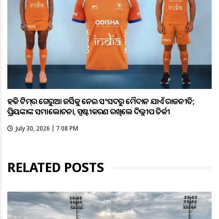
ହକି ଟିମ୍‌ର ଗେରୁଆ ଜର୍ସିକୁ ନେଇ ସଂସଦରୁ ମୈଦାନ ଯାଏଁ ରାଜନୀତି;
ପ୍ରିୟଙ୍କାଙ୍କ ସମାଲୋଚନା, ସ୍ପଷ୍ଟୀକରଣ ରଖିଲେ ଦିଲ୍ଲୀପ ତିର୍କୀ
July 30, 2026 | 7:08 PM
RELATED POSTS