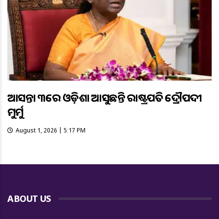
ଆସନ୍ତା ୩ରେ ଓଡ଼ିଶା ଆସୁଛନ୍ତି ରାଷ୍ଟ୍ରପତି ଦ୍ରୌପଦୀ
ମୁର୍ମୁ
August 1, 2026 | 5:17 PM
ABOUT US