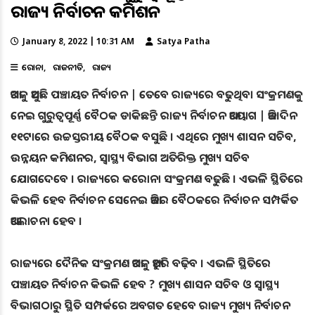
ରାଜ୍ୟ ନିର୍ବାଚନ କମିଶନ
January 8, 2022 | 10:31 AM
Satya Patha
କରୋନା
ରାଜନୀତି
ରାଜ୍ୟ
ଆଗକୁ ଆସୁଛି ପଞ୍ଚାୟତ ନିର୍ବାଚନ | ତେବେ ରାଜ୍ୟରେ ବଢୁଥିବା ସଂକ୍ରମଣକୁ
ନେଇ ଗୁରୁତ୍ଵପୂର୍ଣ୍ଣ ବୈଠକ ଡାକିଛନ୍ତି ରାଜ୍ୟ ନିର୍ବାଚନ ଆୟୋଗ | ଆଜି ଦିନ
୧୧ଟାରେ ଉଚ୍ଚସ୍ତରୀୟ ବୈଠକ ବସୁଛି । ଏଥିରେ ମୁଖ୍ୟ ଶାସନ ସଚିବ,
ଉନ୍ନୟନ କମିଶନର, ସ୍ୱାସ୍ଥ୍ୟ ବିଭାଗ ଅତିରିକ୍ତ ମୁଖ୍ୟ ସଚିବ
ଯୋଗଦେବେ । ରାଜ୍ୟରେ କରୋନା ସଂକ୍ରମଣ ବଢୁଛି । ଏଭଳି ସ୍ଥିତିରେ
କିଭଳି ହେବ ନିର୍ବାଚନ ସେନେଇ ଆଜିର ବୈଠକରେ ନିର୍ବାଚନ ସମ୍ପର୍କିତ
ଆଲୋଚନା ହେବ ।
ରାଜ୍ୟରେ ଦୈନିକ ସଂକ୍ରମଣ ଆଗକୁ ଆହୁରି ବଢ଼ିବ । ଏଭଳି ସ୍ଥିତିରେ
ପଞ୍ଚାୟତ ନିର୍ବାଚନ କିଭଳି ହେବ ? ମୁଖ୍ୟ ଶାସନ ସଚିବ ଓ ସ୍ୱାସ୍ଥ୍ୟ
ବିଭାଗଠାରୁ ସ୍ଥିତି ସମ୍ପର୍କରେ ଅବଗତ ହେବେ ରାଜ୍ୟ ମୁଖ୍ୟ ନିର୍ବାଚନ