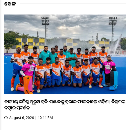
ଖେଳ
ଜାତୀୟ କନିଷ୍ଠ ପୁରୁଷ ହକି: ପଞ୍ଜାବକୁ ହରାଇ ଫାଇନାଲ୍ରେ ଓଡ଼ିଶା, ବିକ୍ରମଙ୍କ
ଦମ୍ଦାର ପ୍ରଦର୍ଶନ
August 6, 2026 | 10:11 PM