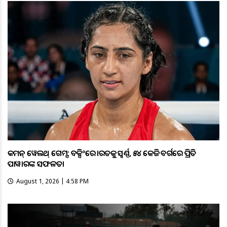
କମନ୍ ୱେଲଥ୍ ଗେମ୍ସ: ବକ୍ସିଂରେ ଭାରତକୁ ସ୍ବର୍ଣ୍ଣ, ୫୪ କେଜି ବର୍ଗରେ ପ୍ରିତି
ପାୱାରଙ୍କ ସଫଳତା
August 1, 2026 | 4:58 PM