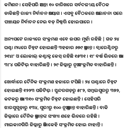
କମିଶନ । ସେହିପରି ଆସନ୍ତା ୧୦ ତାରିଖରେ ସର୍ବଦଳୀୟ ବୈଠକ
ଡାକିଛନ୍ତି ରାଜ୍ୟ ନିର୍ବାଚନ ଆୟୋଗ । ଏସବୁ ବୈଠକରେ ଆଲୋଚନା ପରେ
ପଞ୍ଚାୟତ ନିର୍ବାଚନ ନେଇ ବଡ଼ ନିଷ୍ପତ୍ତି ହୋଇପାରେ ।
ଅନ୍ୟପଟେ ରାଜ୍ୟରେ ସଂକ୍ରମଣ ଏବେ ଉପର ମୁହାଁ ରହିଛି | ଗତ ୨୪
ଘଣ୍ଟା ମଧ୍ୟରେ ଚିହ୍ନଟ ହୋଇଛନ୍ତି ୩ହଜାର ୬୭୯ ଆକ୍ରାନ୍ତ । କ୍ୱାରେଣ୍ଟିନରୁ
୨୧୪୮ ଓ ଲୋକାଲ୍ କଣ୍ଟାକ୍ଟ କେସ୍ ରହିଛି ୧୫୩୧ । ୧୮ ବର୍ଷ ଭିତରେ ଆଉ
୩୮୪ ପଜିଟିଭ୍ ବାହାରିଛନ୍ତି । ୨୯ ଜିଲ୍ଲାରୁ ନୂଆ ସଂକ୍ରମିତ ବାହାରିଛନ୍ତି ।
ଖୋର୍ଦ୍ଧାରେ ଦୈନିକ ସଂକ୍ରମଣ ହଜାରେ ଟପିଛି । ୨୪ ଘଣ୍ଟାରେ ଚିହ୍ନଟ
ହୋଇଛନ୍ତି ୧୨୨୩ ପଜିଟିଭ୍ । ସୁନ୍ଦରଗଡ଼ରୁ ୫୮୨, ସମ୍ୱଲପୁରରୁ ୩୭୨,
କଟକରୁ ଆଉ ୩୧୦ ସଂକ୍ରମିତ ଚିହ୍ନଟ ହୋଇଛନ୍ତି । ସେହିପରି
ଝାରସୁଗୁଡ଼ାରୁ ୧୩୪, ପୁରୀରୁ ୧୦୦ ନୂଆ ଆକ୍ରାନ୍ତ ବାହାରିଛନ୍ତି । ବାକି
ଜିଲ୍ଲାରେ ଦୈନିକ ଆକ୍ରାନ୍ତଙ୍କ ସଂଖ୍ୟା ଶହେ ଭିତରେ ରହିଛି ।
ମାଲକାନଗିରି ଜିଲ୍ଲାରୁ ଆଜି କେହି ସଂକ୍ରମିତ ହୋଇ ନାହାନ୍ତି ।