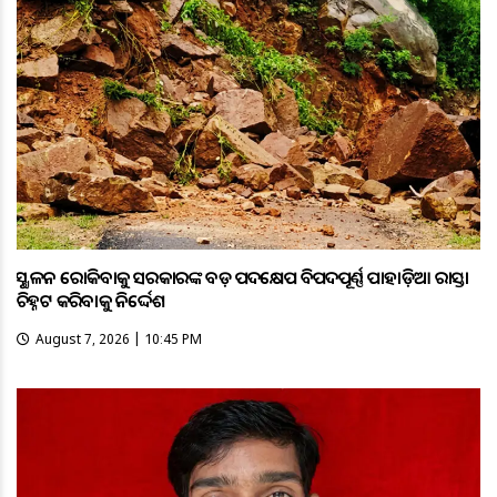
ଭୂସ୍ଖଳନ ରୋକିବାକୁ ସରକାରଙ୍କ ବଡ଼ ପଦକ୍ଷେପ ବିପଦପୂର୍ଣ୍ଣ ପାହାଡ଼ିଆ ରାସ୍ତା
ଚିହ୍ନଟ କରିବାକୁ ନିର୍ଦ୍ଦେଶ
August 7, 2026 | 10:45 PM