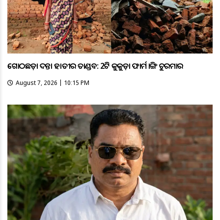
ଗୋଠଛଡ଼ା ଦନ୍ତା ହାତୀର ତାଣ୍ଡବ: 2ଟି କୁକୁଡ଼ା ଫାର୍ମ ଭାଙ୍ଗି ଚୁରମାର
August 7, 2026 | 10:15 PM