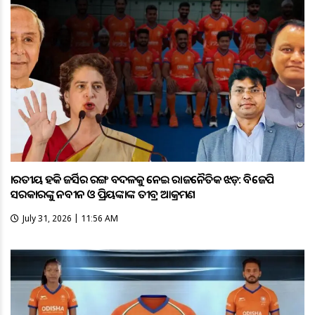
ଭାରତୀୟ ହକି ଜର୍ସିର ରଙ୍ଗ ବଦଳକୁ ନେଇ ରାଜନୈତିକ ଝଡ଼: ବିଜେପି
ସରକାରଙ୍କୁ ନବୀନ ଓ ପ୍ରିୟଙ୍କାଙ୍କ ତୀବ୍ର ଆକ୍ରମଣ
July 31, 2026 | 11:56 AM