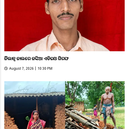
ଭିଜିଲାନ୍ସ ଜାଲରେ ଜଙ୍କିଆ ଏଡିଇଓ ଗିରଫ
August 7, 2026 | 10:30 PM