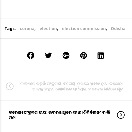
Tags:
corona
,
election
,
election commission
,
Odisha
ରାଜ୍ୟରେ ବଢୁଛି ସଂକ୍ରମଣ: ୨୪ ଘଣ୍ଟା ମଧ୍ୟରେ ୩୬୭୯ ନୂଆ କରୋନା
ଆକ୍ରାନ୍ତ ଚିହ୍ନଟ, ଖୋର୍ଦ୍ଧାରେ ସର୍ବାଧିକ, ମାଲକାନଗିରିରେ ଶୂନ
କରୋନା ସଂକ୍ରମଣ ଭୟ: ଉତ୍ତରାଖଣ୍ଡରେ ୧୬ ଯାଏଁ ନିର୍ବାଚନୀ ରାଲି
ମନା