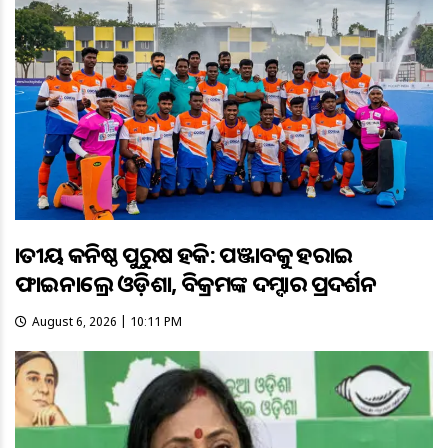
ଜାତୀୟ କନିଷ୍ଠ ପୁରୁଷ ହକି: ପଞ୍ଜାବକୁ ହରାଇ
ଫାଇନାଲ୍ରେ ଓଡ଼ିଶା, ବିକ୍ରମଙ୍କ ଦମ୍ଦାର ପ୍ରଦର୍ଶନ
August 6, 2026 | 10:11 PM