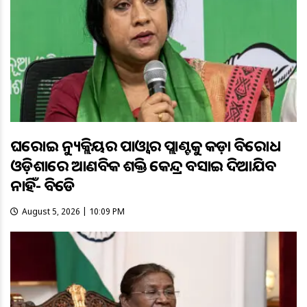
ଘରୋଇ ନ୍ୟୁକ୍ଲିୟର ପାଓ୍ବାର ପ୍ଲାଣ୍ଟକୁ କଡ଼ା ବିରୋଧ
ଓଡ଼ିଶାରେ ଆଣବିକ ଶକ୍ତି କେନ୍ଦ୍ର ବସାଇ ଦିଆଯିବ
ନାହିଁ- ବିଜେଡି
August 5, 2026 | 10:09 PM