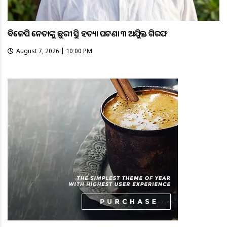
ବିଜେପି ନେତାଙ୍କୁ ଛୁରୀ ଭୁସି ହତ୍ୟା ଘଟଣା ୩ ଅଭିଯୁକ୍ତ ଗିରଫ
August 7, 2026 | 10:00 PM