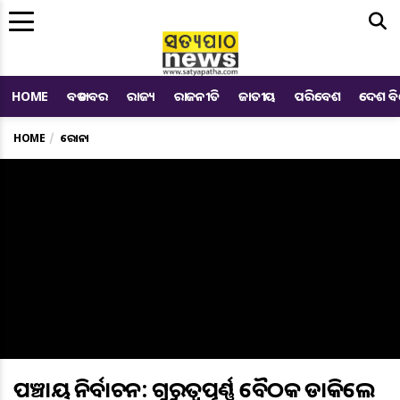
Me
HOME
ବଡ ଖବର
ରାଜ୍ୟ
ରାଜନୀତି
ଜାତୀୟ
ପରିବେଶ
ଦେଶ ବ
HOME
କରୋନା
ପଞ୍ଚାୟତ ନିର୍ବାଚନ: ଗୁରୁତ୍ଵପୂର୍ଣ୍ଣ ବୈଠକ ଡାକିଲେ