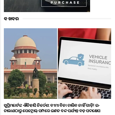
ବଡ ଖବର
ସୁପ୍ରିମକୋର୍ଟଙ୍କ ଐତିହାସିକ ନିର୍ଦ୍ଦେଶ: ବୀମା ବିନା ଚାଲିବ ନାହିଁ ଗାଡ଼ି! ଇ-
ଚାଲାଣଠାରୁ ପେଟ୍ରୋଲ୍ ପମ୍ପରେ ଇନ୍ଧନ ବନ୍ଦ ପର୍ଯ୍ୟନ୍ତ ବଡ଼ ପଦକ୍ଷେପ