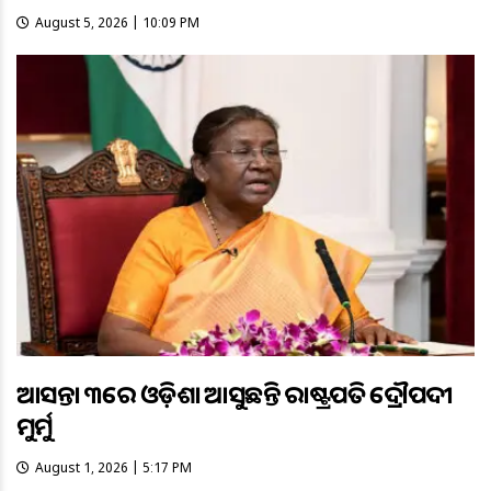
August 5, 2026 | 10:09 PM
ଆସନ୍ତା ୩ରେ ଓଡ଼ିଶା ଆସୁଛନ୍ତି ରାଷ୍ଟ୍ରପତି ଦ୍ରୌପଦୀ
ମୁର୍ମୁ
August 1, 2026 | 5:17 PM