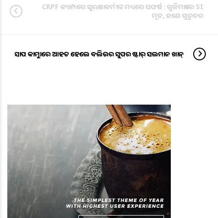
CRPF କ୍ୟାମ୍ପରେ ସୁରକ୍ଷାକର୍ମୀଙ୍କ ମଧ୍ୟରେ ସଙ୍ଘର୍ଷ : ଗୁଳିମାଡରେ SI
ମୃତ, ଜଣେ ଗୁରୁତର
ସାପ କାମୁଡାରେ ଆହତ ହେଲେ ବଲିଉଡର ସୁପର ଷ୍ଟାର୍ ସଲମାନ ଖାନ୍