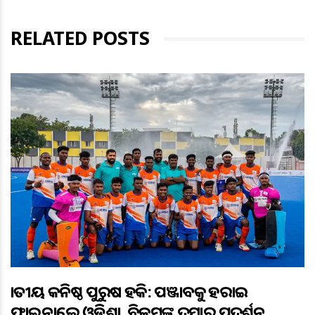
RELATED POSTS
ଜାତୀୟ କନିଷ୍ଠ ପୁରୁଷ ହକି: ପଞ୍ଜାବକୁ ହରାଇ
ଫାଇନାଲ୍ରେ ଓଡ଼ିଶା, ବିକ୍ରମଙ୍କ ଦମ୍ଦାର ପ୍ରଦର୍ଶନ