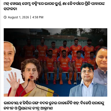
କମନ୍ ୱେଲଥ୍ ଗେମ୍ସ: ବକ୍ସିଂରେ ଭାରତକୁ ସ୍ବର୍ଣ୍ଣ, ୫୪ କେଜି ବର୍ଗରେ ପ୍ରିତି ପାୱାରଙ୍କ
ସଫଳତା
August 1, 2026 | 4:58 PM
ଭାରତୀୟ ହକି ଜର୍ସିର ରଙ୍ଗ ବଦଳକୁ ନେଇ ରାଜନୈତିକ ଝଡ଼: ବିଜେପି ସରକାରଙ୍କୁ
ନବୀନ ଓ ପ୍ରିୟଙ୍କାଙ୍କ ତୀବ୍ର ଆକ୍ରମଣ