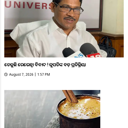
ତେଜୁଛି ରେଭେନ୍ସା ବିବାଦ ! କୁଳପତିଙ୍କ ବଡ଼ ପ୍ରତିକ୍ରିୟା
August 7, 2026 | 1:57 PM