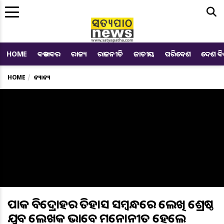
Me
HOME
ବଡ ଖବର
ରାଜ୍ୟ
ରାଜନୀତି
ଜାତୀୟ
ପରିବେଶ
ଦେଶ ବ
HOME
ଅନ୍ୟାନ୍ୟ
ପାଇକ ବିଦ୍ରୋହର ଇତିହାସ ସମ୍ବନ୍ଧରେ ଲେଖି ଶ୍ରେଷ୍ଠ
ଯୁବ ଲେଖକ ଭାବେ ମନୋନୀତ ହେଲେ