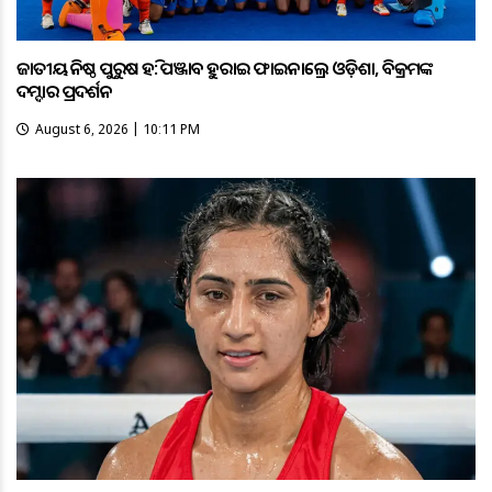
ଜାତୀୟ କନିଷ୍ଠ ପୁରୁଷ ହକି: ପଞ୍ଜାବକୁ ହରାଇ ଫାଇନାଲ୍ରେ ଓଡ଼ିଶା, ବିକ୍ରମଙ୍କ
ଦମ୍ଦାର ପ୍ରଦର୍ଶନ
August 6, 2026 | 10:11 PM