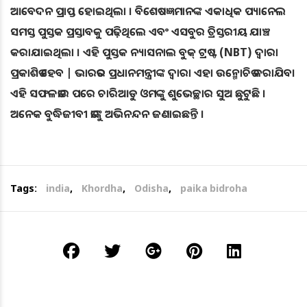
ଆବେଦନ ପ୍ରାପ୍ତ ହୋଇଥିଲା । ବିଶେଷଜ୍ଞମାନଙ୍କ ଏକାଧିକ ପ୍ୟାନେଲ
ସମସ୍ତ ପୁସ୍ତକ ପ୍ରସ୍ତାବକୁ ପଢ଼ିଥିଲେ ଏବଂ ଏସବୁର ତ୍ରିସ୍ତରୀୟ ଯାଞ୍ଚ
କରାଯାଇଥିଲା । ଏହି ପୁସ୍ତକ ନ୍ୟାସନାଲ ବୁକ୍ ଟ୍ରଷ୍ଟ (NBT) ଦ୍ୱାରା
ପ୍ରକାଶିତ ହେବ | ଭାରତର ପ୍ରଧାନମନ୍ତ୍ରୀଙ୍କ ଦ୍ୱାରା ଏହା ଉନ୍ମୋଚିତ କରାଯିବ।
ଏହି ସଫଳତାର ପରେ ଚାରିଆଡୁ ଓମଙ୍କୁ ଶୁଭେଚ୍ଛାର ସୁଅ ଛୁଟୁଛି ।
ଅନେକ ବୁଦ୍ଧିଜୀବୀ ତାଙ୍କୁ ଅଭିନନ୍ଦନ ଜଣାଇଛନ୍ତି ।
Tags:
india
,
Khordha
,
Odisha
,
paika bidroha