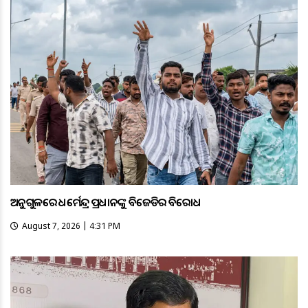
ଅନୁଗୁଳରେ ଧର୍ମେନ୍ଦ୍ର ପ୍ରଧାନଙ୍କୁ ବିଜେଡିର ବିରୋଧ
August 7, 2026 | 4:31 PM