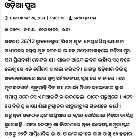
ଓଡ଼ିଆ ପୁଅ
December 26, 2021 | 1:46 PM
Satyapatha
ଅନ୍ୟାନ୍ୟ
ଜାତୀୟ
ଦେଶ ବିଦେଶ
ରାଜ୍ୟ
ସତ୍ୟପାଠ 26/12 ଭୁବନେଶ୍ୱର: ପିଏମ୍ ଯୁବା ମେଣ୍ଟରଶିପ୍ ଯୋଜନା
ଅଧୀନରେ ଶ୍ରେଷ୍ଠ ଯୁବ ଲେଖକ ଭାବେ ମନୋନୀତ ହେଲେ ଓଡ଼ିଆ ପୁଅ
ଓମ ପ୍ରିୟଦର୍ଶୀ ଛୋଟରାୟ । ପାଇକ ଆନ୍ଦୋଳନର ଇତିହାସ ସମ୍ବନ୍ଧରେ
ଲେଖି ସେ ଏହି ଗୌରବ ହାସଲ କରିଛନ୍ତି । ଆଗରୁ ଓଡ଼ିଶାର ବିଭିନ୍ନ
ଖବରକାଗଜରେ ତାଙ୍କର ସ୍ତମ୍ବ ସମ୍ପାଦକୀୟ ପୃଷ୍ଠାରେ ବାହାରେ । ସେ
ମୂଳତଃ ଖୋର୍ଦ୍ଧା ପୁବୁସାହି ନିବାସୀ। ଖୋର୍ଦ୍ଧା ପିଏନ କଲେଖରେ ସ୍ନାତକ
ସମାପ୍ତ ପରେ ସେ ଏନଆଇଟି ରାଉରକେଲା ଠାରେ ପଢୁଥିଲେ । ଏବେ
ସେ ବିଭିନ୍ନ ଜାତୀୟ ଶିକ୍ଷାନୁଷ୍ଠାନର ଛାତ୍ରଛାତ୍ରୀଙ୍କ ଗହଣରେ କାର୍ଯ୍ୟ
କରୁଥିବା ସଙ୍ଗଠନ ଥିଙ୍କ ଇଣ୍ଡିଆର ରାଷ୍ଟ୍ରୀୟ ସୋସିଆଲ ମିଡ଼ିଆ ଦାୟିତ୍ୱ
ତୁଲାଉଛନ୍ତି । ସାରା ଦେଶରୁ ତଥା ବିଦେଶରେ ଥିବା ଭାରତୀୟ ସମୁଦାୟଙ୍କ
ପକ୍ଷରୁ ୨୨ଟି ସାମ୍ବିଧାନିକ ଭାଷା ଓ ଇଂରାଜୀରେ ପାଖାପାଖି ୧୬ ହଜାର