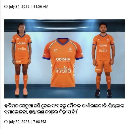
July 31, 2026 | 11:56 AM
ହକି ଟିମ୍‌ର ଗେରୁଆ ଜର୍ସିକୁ ନେଇ ସଂସଦରୁ ମୈଦାନ ଯାଏଁ ରାଜନୀତି; ପ୍ରିୟଙ୍କାଙ୍କ
ସମାଲୋଚନା, ସ୍ପଷ୍ଟୀକରଣ ରଖିଲେ ଦିଲ୍ଲୀପ ତିର୍କୀ
July 30, 2026 | 7:08 PM