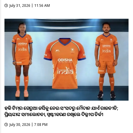
July 31, 2026 | 11:56 AM
ହକି ଟିମ୍‌ର ଗେରୁଆ ଜର୍ସିକୁ ନେଇ ସଂସଦରୁ ମୈଦାନ ଯାଏଁ ରାଜନୀତି;
ପ୍ରିୟଙ୍କାଙ୍କ ସମାଲୋଚନା, ସ୍ପଷ୍ଟୀକରଣ ରଖିଲେ ଦିଲ୍ଲୀପ ତିର୍କୀ
July 30, 2026 | 7:08 PM