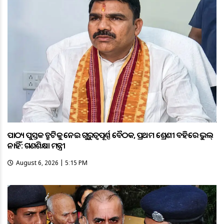
ପାଠ୍ୟ ପୁସ୍ତକ ତ୍ରୁଟିକୁ ନେଇ ଗୁରୁତ୍ବପୂର୍ଣ୍ଣ ବୈଠକ, ପ୍ରଥମ ଶ୍ରେଣୀ ବହିରେ ଭୁଲ୍
ନାହିଁ: ଗଣଶିକ୍ଷା ମନ୍ତ୍ରୀ
August 6, 2026 | 5:15 PM