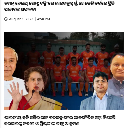
କମନ୍ ୱେଲଥ୍ ଗେମ୍ସ: ବକ୍ସିଂରେ ଭାରତକୁ ସ୍ବର୍ଣ୍ଣ, ୫୪ କେଜି ବର୍ଗରେ ପ୍ରିତି
ପାୱାରଙ୍କ ସଫଳତା
August 1, 2026 | 4:58 PM
ଭାରତୀୟ ହକି ଜର୍ସିର ରଙ୍ଗ ବଦଳକୁ ନେଇ ରାଜନୈତିକ ଝଡ଼: ବିଜେପି
ସରକାରଙ୍କୁ ନବୀନ ଓ ପ୍ରିୟଙ୍କାଙ୍କ ତୀବ୍ର ଆକ୍ରମଣ