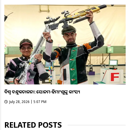
ବିଶ୍ବ ବନ୍ଧୁକଚାଳନା: ସୋନମ-ହିମାଂଶୁଙ୍କୁ କାଂସ୍ୟ
July 28, 2026 | 5:07 PM
RELATED POSTS