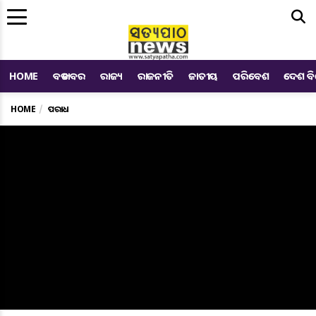
Me
HOME
ବଡ ଖବର
ରାଜ୍ୟ
ରାଜନୀତି
ଜାତୀୟ
ପରିବେଶ
ଦେଶ ବ
HOME
ଅପରାଧ