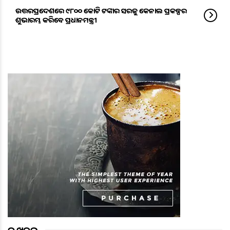
ଉତ୍ତରପ୍ରଦେଶରେ ୯୮୦୦ କୋଟି ଟଙ୍କାର ସରଜୁ କେନାଲ ପ୍ରକଳ୍ପର
ଶୁଭାରମ୍ଭ କରିବେ ପ୍ରଧାନମନ୍ତ୍ରୀ