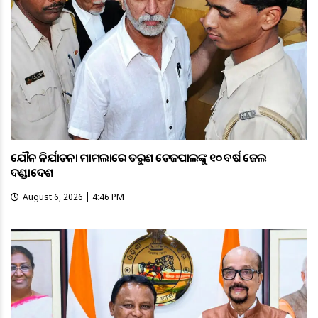
ଯୌନ ନିର୍ଯାତନା ମାମଲାରେ ତରୁଣ ତେଜପାଲଙ୍କୁ ୧୦ ବର୍ଷ ଜେଲ
ଦଣ୍ଡାଦେଶ
August 6, 2026 | 4:46 PM