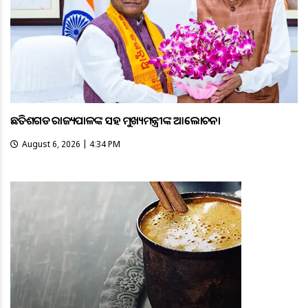
ଛତିଶଗଡ ରାଜ୍ୟପାଳଙ୍କ ସହ ମୁଖ୍ୟମନ୍ତ୍ରୀଙ୍କ ଆଲୋଚନା
August 6, 2026 | 4:34 PM