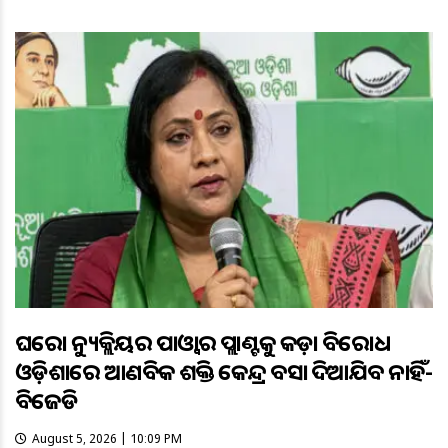
ଘରୋଇ ନ୍ୟୁକ୍ଲିୟର ପାଓ୍ବାର ପ୍ଲାଣ୍ଟକୁ କଡ଼ା ବିରୋଧ
ଓଡ଼ିଶାରେ ଆଣବିକ ଶକ୍ତି କେନ୍ଦ୍ର ବସାଇ ଦିଆଯିବ ନାହିଁ-
ବିଜେଡି
August 5, 2026 | 10:09 PM