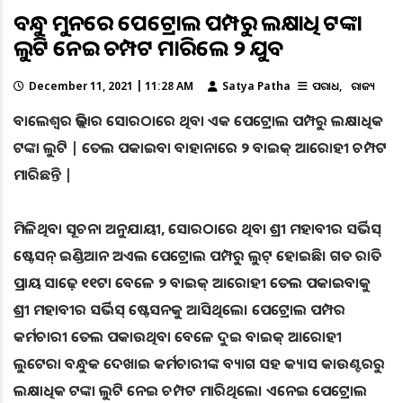
ବନ୍ଧୁକ ମୁନରେ ପେଟ୍ରୋଲ ପମ୍ପରୁ ଲକ୍ଷାଧିକ ଟଙ୍କା
ଲୁଟି ନେଇ ଚମ୍ପଟ ମାରିଲେ ୨ ଯୁବକ
December 11, 2021 | 11:28 AM
Satya Patha
ଅପରାଧ
ରାଜ୍ୟ
ବାଲେଶ୍ବର ଜିଲ୍ଲାର ସୋରଠାରେ ଥିବା ଏକ ପେଟ୍ରୋଲ ପମ୍ପରୁ ଲକ୍ଷାଧିକ
ଟଙ୍କା ଲୁଟି | ତେଲ ପକାଇବା ବାହାନାରେ ୨ ବାଇକ୍ ଆରୋହୀ ଚମ୍ପଟ
ମାରିଛନ୍ତି |
ମିଳିଥିବା ସୂଚନା ଅନୁଯାୟୀ, ସୋରଠାରେ ଥିବା ଶ୍ରୀ ମହାବୀର ସର୍ଭିସ୍
ଷ୍ଟେସନ୍ ଇଣ୍ଡିଆନ ଅଏଲ ପେଟ୍ରୋଲ ପମ୍ପରୁ ଲୁଟ୍ ହୋଇଛି। ଗତ ରାତି
ପ୍ରାୟ ସାଢ଼େ ୧୧ଟା ବେଳେ ୨ ବାଇକ୍ ଆରୋହୀ ତେଲ ପକାଇବାକୁ
ଶ୍ରୀ ମହାବୀର ସର୍ଭିସ୍ ଷ୍ଟେସନକୁ ଆସିଥିଲେ। ପେଟ୍ରୋଲ ପମ୍ପର
କର୍ମଚାରୀ ତେଲ ପକାଉଥିବା ବେଳେ ଦୁଇ ବାଇକ୍ ଆରୋହୀ
ଲୁଟେରା ବନ୍ଧୁକ ଦେଖାଇ କର୍ମଚାରୀଙ୍କ ବ୍ୟାଗ ସହ କ୍ୟାସ କାଉଣ୍ଟରରୁ
ଲକ୍ଷାଧିକ ଟଙ୍କା ଲୁଟି ନେଇ ଚମ୍ପଟ ମାରିଥିଲେ। ଏନେଇ ପେଟ୍ରୋଲ