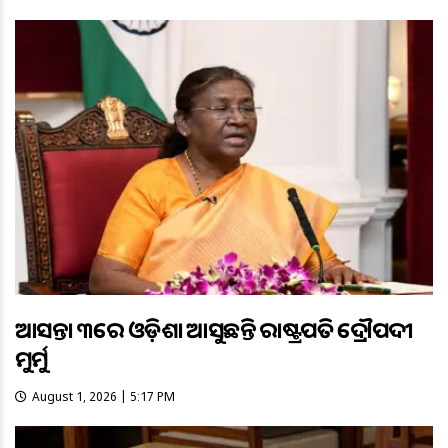
ଆସନ୍ତା ୩ରେ ଓଡ଼ିଶା ଆସୁଛନ୍ତି ରାଷ୍ଟ୍ରପତି ଦ୍ରୌପଦୀ
ମୁର୍ମୁ
August 1, 2026 | 5:17 PM