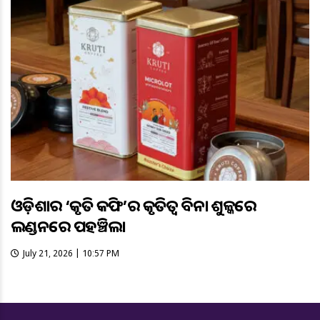
ଓଡ଼ିଶାର ‘କୃତି କଫି’ର କୃତିତ୍ବ ବିନା ଶୁଳ୍କରେ
ଲଣ୍ଡନରେ ପହଞ୍ଚିଲା
July 21, 2026 | 10:57 PM