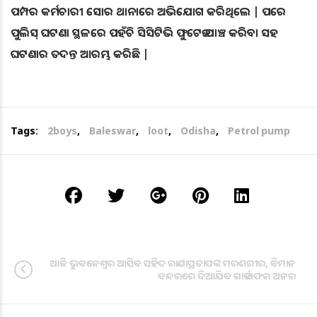
ପମ୍ପର କର୍ମଚାରୀ ସୋର ଥାନାରେ ଅଭିଯୋଗ କରିଥିଲେ | ପରେ
ପୁଲିସ୍ ଘଟଣା ସ୍ଥଳରେ ପହଁଚି ସିସିଟିଭି ଫୁଟେଜ ଯାଞ୍ଚ କରିବା ସହ
ଘଟଣାର ତଦନ୍ତ ଆରମ୍ଭ କରିଛି |
Tags:
2boys
,
Baleswar
,
loot
,
Odisha
,
Petrol pump
ଆଜି ଭୁବନେଶ୍ୱର ଆସିବ ସହିଦ ରାଣାପ୍ରତାପଙ୍କ ମରଶରୀର, ବିମାନ
ବନ୍ଦରରେ ଦିଆଯିବ ଗାର୍ଡ ଅଫର ଅନର