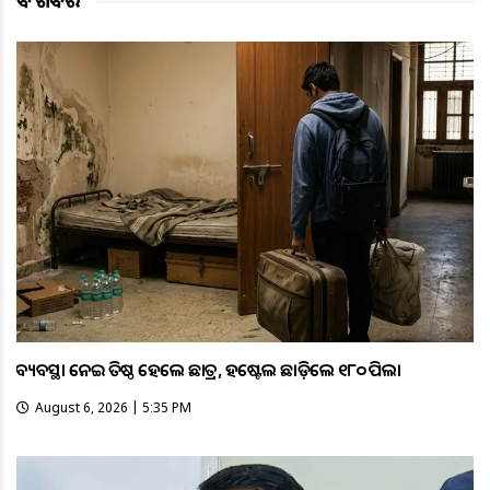
ବଡ ଖବର
ଅବ୍ୟବସ୍ଥା ନେଇ ଅତିଷ୍ଠ ହେଲେ ଛାତ୍ର, ହଷ୍ଟେଲ ଛାଡ଼ିଲେ ୧୮୦ ପିଲା
August 6, 2026 | 5:35 PM