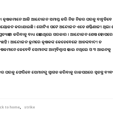
ା କୃଷକମାନେ ଆଜି ଆନ୍ଦୋଳନ ସମାପ୍ତ କରି ନିଜ ନିଜର ଘରକୁ ବାହୁଡିବେ । 
୍ଚ୍ଚର ଆୟୋଜନ କରାଯାଇଛି । ଗୋଟିଏ ପଟେ ଅନ୍ଦୋଳନ ଏତେ ଶକ୍ତିଶାଳୀ ଥିଲା
 ପ୍ରତ୍ୟାହାର କରିବାକୁ ବାଧ୍ୟ ହୋଇଥିଲେ ସରକାର । ଆନ୍ଦୋଳନ ଶେଷ ହେବାପରେ
ଗିଛନ୍ତି । ଆନ୍ଦୋଳନ କ୍ରମରେ କୃଷକଙ୍କ କେତେବେଳେ ଆତଙ୍କବାଦୀ ତ
ୃଷକମାନେ କେବେବି ସେମାନଙ୍କ ଆତ୍ମବିଶ୍ୱାସ ହରାଇ ନଥିଲେ ଓ ୩ ଆଇନକୁ
 ଘରକୁ ଫେରିବେ ସେମାନଙ୍କୁ ସ୍ୱାଗତ କରିବାକୁ ରାଜପଥରେ ସ୍ୱତନ୍ତ୍ର ବ୍ୟବସ୍
ack to home
,
strike