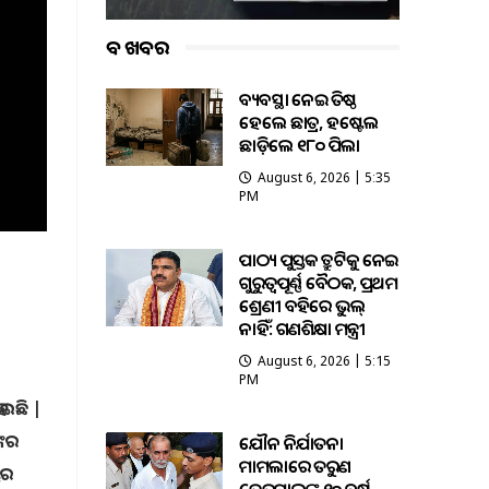
ବଡ ଖବର
ଅବ୍ୟବସ୍ଥା ନେଇ ଅତିଷ୍ଠ
ହେଲେ ଛାତ୍ର, ହଷ୍ଟେଲ
ଛାଡ଼ିଲେ ୧୮୦ ପିଲା
August 6, 2026 | 5:35
PM
ପାଠ୍ୟ ପୁସ୍ତକ ତ୍ରୁଟିକୁ ନେଇ
ଗୁରୁତ୍ବପୂର୍ଣ୍ଣ ବୈଠକ, ପ୍ରଥମ
ଶ୍ରେଣୀ ବହିରେ ଭୁଲ୍
ନାହିଁ: ଗଣଶିକ୍ଷା ମନ୍ତ୍ରୀ
August 6, 2026 | 5:15
PM
ୋଇଛି |
୍କର
ଯୌନ ନିର୍ଯାତନା
ମାମଲାରେ ତରୁଣ
ୟର