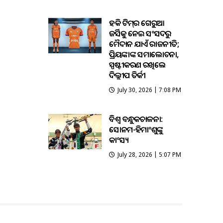
ହକି ଟିମ୍‌ର ଗେରୁଆ
ଜର୍ସିକୁ ନେଇ ସଂସଦରୁ
ମୈଦାନ ଯାଏଁ ରାଜନୀତି;
ପ୍ରିୟଙ୍କାଙ୍କ ସମାଲୋଚନା,
ସ୍ପଷ୍ଟୀକରଣ ରଖିଲେ
ଦିଲ୍ଲୀପ ତିର୍କୀ
July 30, 2026 | 7:08 PM
ବିଶ୍ବ ବନ୍ଧୁକଚାଳନା:
ସୋନମ-ହିମାଂଶୁଙ୍କୁ
କାଂସ୍ୟ
July 28, 2026 | 5:07 PM