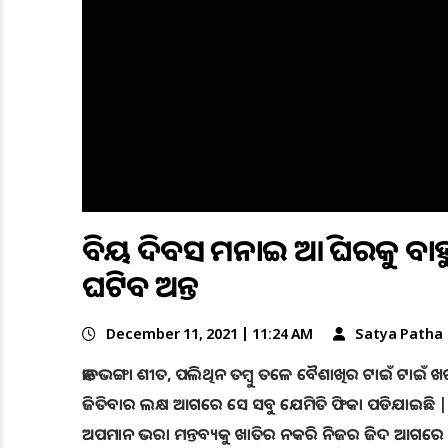
ବିଜୟ ଦିବସ ମନାଇ ଆଜି ଘରକୁ ବାହ
ଘଟିବ ଅନ୍ତ
December 11, 2021 | 11:24 AM
Satya Patha
ହାଡଭଙ୍ଗା ଶୀତ, ପଲିଥିନ ତମ୍ବୁ ତଳେ ବୈଶାଖିର ଟାଇଁ ଟାଇଁ 
ଜିତିବାର ଲକ୍ଷ ଆଗରେ ସେ ସବୁ ଯେମିତି ଫିକା ପଡିଯାଇଛି | ଦ
ଅପମାନ ଭରା ମନ୍ତବ୍ୟକୁ ଖାତିର ନକରି ନିଜର ଜିଦ ଆଗରେ 