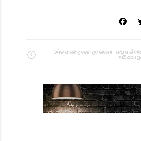
ଓମିକ୍ରନ ସଂକ୍ରମଣକୁ ନେଇ ମୁମ୍ବାଇରେ ୪୮ ଘଣ୍ଟା ପାଇଁ ୧୪
ଜାରି କଲା ପ୍