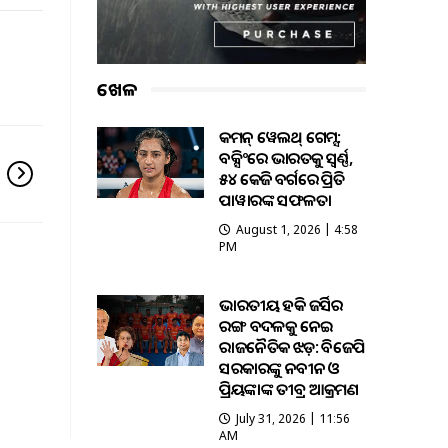
ଖେଳ
କମନ୍ ୱେଲଥ୍ ଗେମ୍ସ:
ବକ୍ସିଂରେ ଭାରତକୁ ସ୍ବର୍ଣ୍ଣ,
୫୪ କେଜି ବର୍ଗରେ ପ୍ରିତି
ପାୱାରଙ୍କ ସଫଳତା
August 1, 2026 | 4:58
PM
ଭାରତୀୟ ହକି ଜର୍ସିର
ରଙ୍ଗ ବଦଳକୁ ନେଇ
ରାଜନୈତିକ ଝଡ଼: ବିଜେପି
ସରକାରଙ୍କୁ ନବୀନ ଓ
ପ୍ରିୟଙ୍କାଙ୍କ ତୀବ୍ର ଆକ୍ରମଣ
July 31, 2026 | 11:56
AM