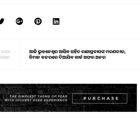
୪ ଧାରା
ଆଜି ଭୁବନେଶ୍ୱର ଆସିବ ସହିଦ ରାଣାପ୍ରତାପଙ୍କ ମରଶରୀର,
ରଶାସନ
ବିମାନ ବନ୍ଦରରେ ଦିଆଯିବ ଗାର୍ଡ ଅଫର ଅନର