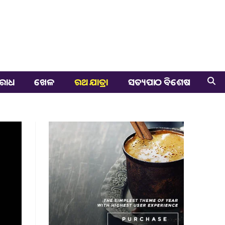
ରାଧ
ଖେଳ
ରଥ ଯାତ୍ରା
ସତ୍ୟପାଠ ବିଶେଷ