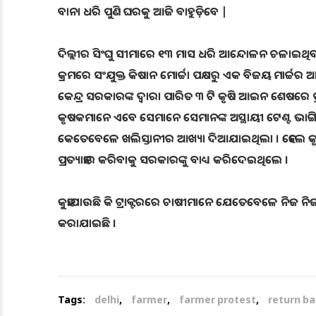
ବାନା ଧରି ପୁଣି ଘରକୁ ଆଜି ବାହୁଡ଼ିବେ |
ଦିଲ୍ଲୀର ସିଂଘୁ ସୀମାରେ ୧୩ ମାସ ଧରି ଆନ୍ଦୋଳନ ଚଳାଇଥିବ
କ୍ରମରେ ସଂଯୁକ୍ତ କିଷାନ ମୋର୍ଚ୍ଚା ପକ୍ଷରୁ ଏକ ବିଜୟ ମାର
କେନ୍ଦ୍ର ସରକାରଙ୍କ ଦ୍ୱାରା ପାରିତ ୩ ଟି କୃଷି ଆଇନ ଶେଷରେ
କୃଷକମାନେ ଏବେ ସେମାନେ ସେମାନଙ୍କ ଅସ୍ଥାୟୀ ଟେଣ୍ଟ ଭାଙ୍
କେତେବେଳେ ଖଲିସ୍ତାନୀର ଆଖ୍ୟା ଦିଆଯାଇଥିଲା । ହେଲେ କ
ପ୍ରତ୍ୟାହାର କରିବାକୁ ସରକାରଙ୍କୁ ବାଧ୍ୟ କରିଦେଇଥିଲେ ।
କୁହାଯାଉଛି କି ଟ୍ରାକ୍ଟରରେ ଚାଷୀମାନେ ଯେତେବେଳେ ନିଜ ନିଜର
କରାଯାଇଛି ।
Tags:
delhi
,
farmer
,
farmer protest
,
return b