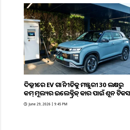
ଦିଲ୍ଲୀରେ EV ଗାଡ଼ି ନୀତିକୁ ମଞ୍ଜୁରୀ 30 ଲକ୍ଷରୁ
କମ୍ ମୂଲ୍ୟର ଇଲେକ୍ଟ୍ରିକ୍ କାର ପାଇଁ ଶୂନ ଟିକସ
June 29, 2026 | 9:45 PM