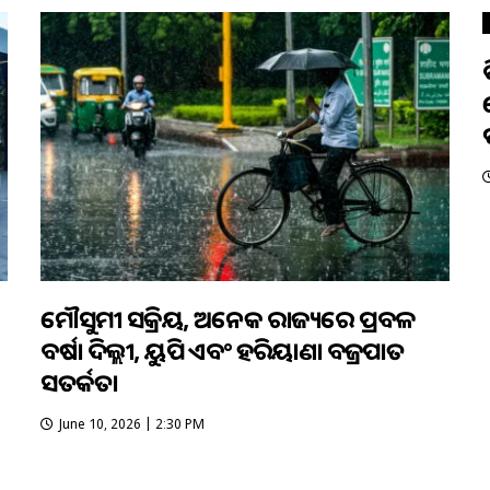
ମୌସୁମୀ ସକ୍ରିୟ, ଅନେକ ରାଜ୍ୟରେ ପ୍ରବଳ
ବର୍ଷା ଦିଲ୍ଲୀ, ୟୁପି ଏବଂ ହରିୟାଣା ବଜ୍ରପାତ
ସତର୍କତା
June 10, 2026 | 2:30 PM