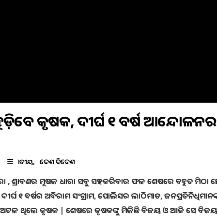
ୁଡ଼ିବେ କୃଷକ, ଦୀର୍ଘ ୧ ବର୍ଷ ଆନ୍ଦୋଳନର
ଜାତୀୟ
ଦେଶ ବିଦେଶ
ଖରା , ଶ୍ରାବଣର ମୂଷଳ ଧାରା ସବୁ ସହ୍ୟ କରିବାର ଫଳ ଶେଷରେ ବହୁତ ମିଠା ହ
ୀର୍ଘ ୧ ବର୍ଷର ଅବିରାମ ସଂଗ୍ରାମ, ପୋଲିସର ଲାଠିମାଡ, ଜନପ୍ରତିନିଧିମାନଙ
ଅଟଳ ଥିଲେ କୃଷକ | ଶେଷରେ କୃଷକଙ୍କୁ ମିଳିଛି ବିଜୟ ଓ ଆଜି ସେ ବିଜ