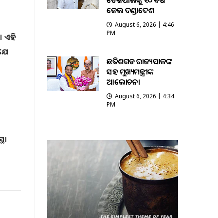
ତେଜପାଲଙ୍କୁ ୧୦ ବର୍ଷ
ଜେଲ ଦଣ୍ଡାଦେଶ
August 6, 2026 | 4:46
PM
ଏହି
 ଯେ
ଛତିଶଗଡ ରାଜ୍ୟପାଳଙ୍କ
ସହ ମୁଖ୍ୟମନ୍ତ୍ରୀଙ୍କ
ଆଲୋଚନା
August 6, 2026 | 4:34
PM
ଥା