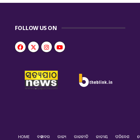
FOLLOW US ON
HOME
ବଡ ଖବର
ରାଜ୍ୟ
ରାଜନୀତି
ଜାତୀୟ
ପରିବେଶ
ଦ