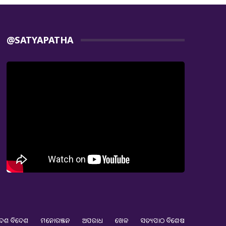
@SATYAPATHA
େଶ ବିଦେଶ
ମନୋରଞ୍ଜନ
ଅପରାଧ
ଖେଳ
ସତ୍ୟପାଠ ବିଶେଷ