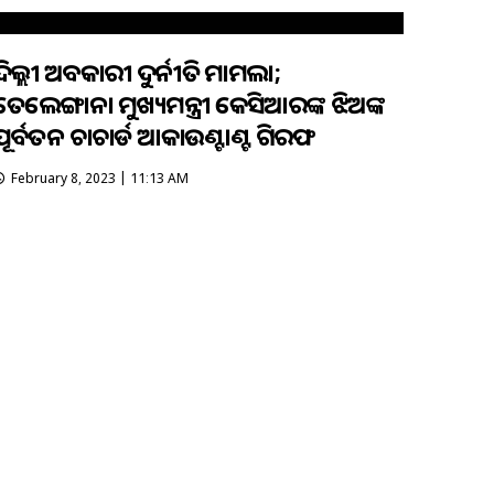
ଦିଲ୍ଲୀ ଅବକାରୀ ଦୁର୍ନୀତି ମାମଲା;
ତେଲେଙ୍ଗାନା ମୁଖ୍ୟମନ୍ତ୍ରୀ କେସିଆରଙ୍କ ଝିଅଙ୍କ
ପୂର୍ବତନ ଚାଚାର୍ଡ ଆକାଉଣ୍ଟାଣ୍ଟ ଗିରଫ
February 8, 2023 | 11:13 AM