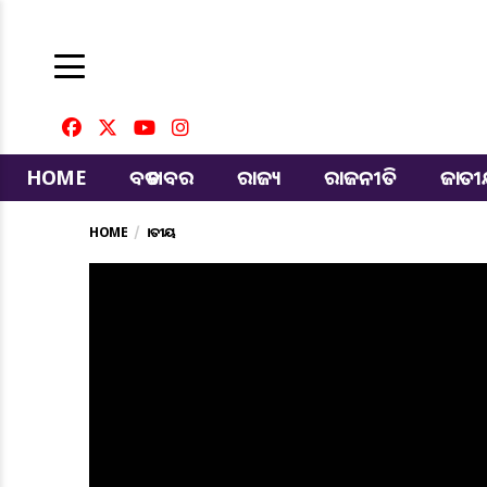
HOME
ବଡ ଖବର
ରାଜ୍ୟ
ରାଜନୀତି
ଜାତ
HOME
ଜାତୀୟ