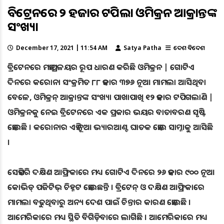
ବିଟ୍ରେନରେ ୧୨ ହଜାର ଟପିଲା ଓମିକ୍ରନ ଆକ୍ରାନ୍ତଙ୍କ
ସଂଖ୍ୟା
December 17, 2021 | 11:54 AM
Satya Patha
ଦେଶ ବିଦେଶ
ବ୍ରିଟେନରେ ମହାପ୍ରଳୟର ରୂପ ଧାରଣ କରିଛି ଓମିକ୍ରନ | ଗୋଟିଏ
ଦିନରେ କରୋନା ସଂକ୍ରମିତ ୮୮ ହଜାର ୩୭୬ ନୂଆ ମାମଲା ଆସିଥିବା
ବେଳେ, ଓମିକ୍ରନ୍ ଆକ୍ରାନ୍ତଙ୍କ ସଂଖ୍ୟା ପାଖାପାଖି ୧୨ ହଜାର ଟପିଗଲାଣି |
ଓମିକ୍ରନକୁ ନେଇ ବ୍ରିଟେନରେ ଏକ ପ୍ରକାର ଭୟର ବାତାବରଣ ସୃଷ୍ଟି
ହୋଇଛି । କରୋନାର ଏହି ନୂଆ ଭ୍ୟାରଆଣ୍ଟ ଘାତକ ହୋଇ ସାମ୍ନାକୁ ଆସିଛି
।
ସେହିପରି ଦକ୍ଷିଣ ଆଫ୍ରିକାରେ ମଧ୍ୟ ଗୋଟିଏ ଦିନରେ ୨୬ ହଜାର ୯୦୦ ନୂଆ
କୋଭିଡ୍ ପଜିଟିଭ୍ ଚିହ୍ନଟ ହୋଇଛନ୍ତି । ବ୍ରିଟେନ୍ ଓ ଦକ୍ଷିଣ ଆଫ୍ରିକାରେ
ମାମଲା ବଢୁଥିବାରୁ ଅନ୍ୟ ଦେଶ ପାଇଁ ଚିନ୍ତାର କାରଣ ହୋଇଛି ।
ଆମେରିକାରେ ମଧ୍ୟ ସ୍ଥିତି ବିଗିଡ଼ିବାରେ ଲାଗିଛି । ଆମେରିକାରେ ମଧ୍ୟ