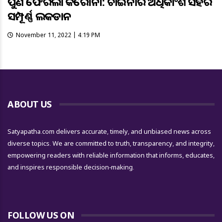
ପୁଣି ଫେରିଲା କରୋନା: ଚାଇନାର ଅଧିକାଂଶ ସହର
ସମ୍ପୂର୍ଣ୍ଣ ଲକଡାଉନ
November 11, 2022 | 4:19 PM
ABOUT US
Satyapatha.com delivers accurate, timely, and unbiased news across
diverse topics. We are committed to truth, transparency, and integrity,
empowering readers with reliable information that informs, educates,
and inspires responsible decision-making.
FOLLOW US ON