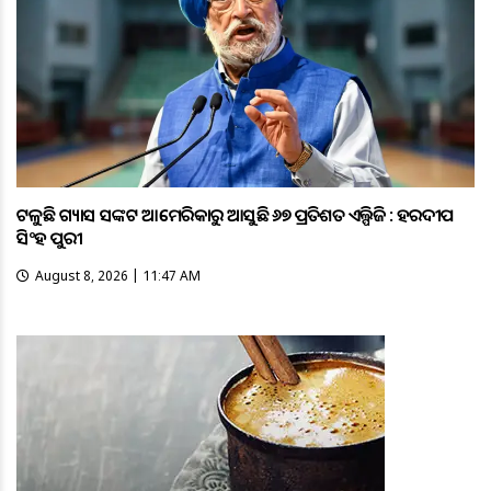
ଟଳୁଛି ଗ୍ୟାସ ସଙ୍କଟ ଆମେରିକାରୁ ଆସୁଛି ୬୭ ପ୍ରତିଶତ ଏଲ୍ପିଜି : ହରଦୀପ
ସିଂହ ପୁରୀ
August 8, 2026 | 11:47 AM