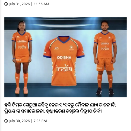
July 31, 2026 | 11:56 AM
ହକି ଟିମ୍‌ର ଗେରୁଆ ଜର୍ସିକୁ ନେଇ ସଂସଦରୁ ମୈଦାନ ଯାଏଁ ରାଜନୀତି;
ପ୍ରିୟଙ୍କାଙ୍କ ସମାଲୋଚନା, ସ୍ପଷ୍ଟୀକରଣ ରଖିଲେ ଦିଲ୍ଲୀପ ତିର୍କୀ
July 30, 2026 | 7:08 PM