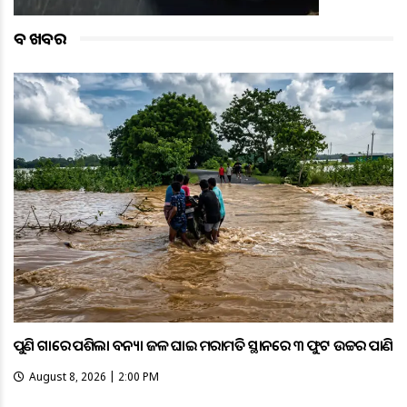
ବଡ ଖବର
ପୁଣି ଗାଁରେ ପଶିଲା ବନ୍ୟା ଜଳ ଘାଇ ମରାମତି ସ୍ଥାନରେ ୩ ଫୁଟ ଉଚ୍ଚର ପାଣି
August 8, 2026 | 2:00 PM