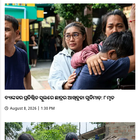
ବ୍ୟାଙ୍କକର ପ୍ରତିଷ୍ଠିତ ସ୍କୁଲରେ ଛାତ୍ରର ଆଖିବୁଜା ଗୁଳିମାଡ଼: ୮ ମୃତ
August 8, 2026 | 1:30 PM