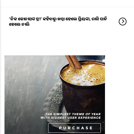
‘ନିକ ଜୋନାସଙ୍କ ସ୍ତ୍ରୀ’ କହିବାରୁ ଖପ୍ପା ହେଲେ ପ୍ରିୟଙ୍କା, ରାଗି ପାଚି
ହେଲେ ନାଲି