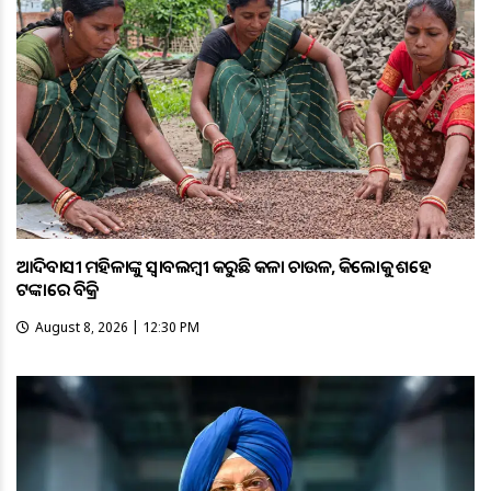
ଆଦିବାସୀ ମହିଳାଙ୍କୁ ସ୍ଵାବଲମ୍ଵୀ କରୁଛି କଳା ଚାଉଳ, କିଲୋକୁ ଶହେ
ଟଙ୍କାରେ ବିକ୍ରି
August 8, 2026 | 12:30 PM