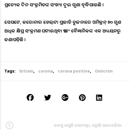
ପ୍ରତ୍ୟେକ ଦିନ ସଂକ୍ରମିତଙ୍କ ସଂଖ୍ୟା ଦୁଇ ଗୁଣା ବୃଦ୍ଧିପାଉଛି ।
ସେପଟେ, କରୋନାର ଡେଲ୍‌ଟା ପ୍ରଜାତି ତୁଳନାରେ ଓମିକ୍ରନ୍‌ ୭୦ ଗୁଣ
ଅଧିକ କ୍ଷିପ୍ର ସଂକ୍ରମଣ ଘଟାଉଥିବା ହଂକଂ ବୈଜ୍ଞାନିକଙ୍କ ଏକ ଅଧ୍ୟୟନରୁ
ଜଣାପଡ଼ିଛି ।
Tags:
britain
,
corona
,
corona positive
,
Omicron
ତଳକୁ ଖସୁଛି ତାପମାତ୍ରା, ଥରୁଛି ସାରା ଓଡ଼ିଶା