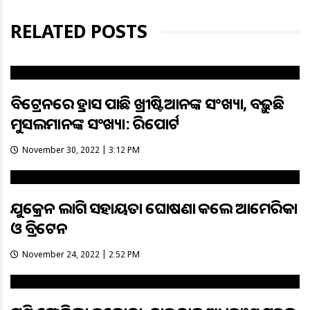
RELATED POSTS
ବିଟ୍ରେନରେ ହ୍ରାସ ପାଉଛି ଖ୍ରୀଷ୍ଟିଆନଙ୍କ ସଂଖ୍ୟା, ବଢ଼ୁଛି
ମୁସଲମାନଙ୍କ ସଂଖ୍ୟା: ରିପୋର୍ଟ
November 30, 2022 | 3:12 PM
ଯୁକ୍ରେନ ଲାଗି ସହାୟତା ଘୋଷଣା କଲେ ଆମେରିକା
ଓ ବ୍ରିଟେନ
November 24, 2022 | 2:52 PM