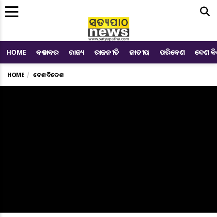
Me
HOME
ବଡ ଖବର
ରାଜ୍ୟ
ରାଜନୀତି
ଜାତୀୟ
ପରିବେଶ
ଦେଶ ବ
HOME
ଦେଶ ବିଦେଶ