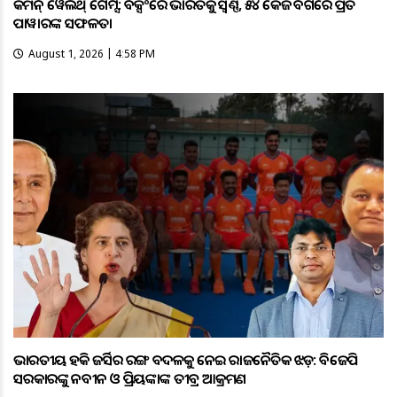
କମନ୍ ୱେଲଥ୍ ଗେମ୍ସ: ବକ୍ସିଂରେ ଭାରତକୁ ସ୍ବର୍ଣ୍ଣ, ୫୪ କେଜି ବର୍ଗରେ ପ୍ରିତି
ପାୱାରଙ୍କ ସଫଳତା
August 1, 2026 | 4:58 PM
ଭାରତୀୟ ହକି ଜର୍ସିର ରଙ୍ଗ ବଦଳକୁ ନେଇ ରାଜନୈତିକ ଝଡ଼: ବିଜେପି
ସରକାରଙ୍କୁ ନବୀନ ଓ ପ୍ରିୟଙ୍କାଙ୍କ ତୀବ୍ର ଆକ୍ରମଣ