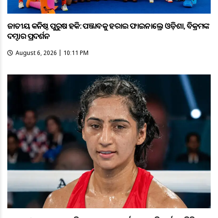
ଜାତୀୟ କନିଷ୍ଠ ପୁରୁଷ ହକି: ପଞ୍ଜାବକୁ ହରାଇ ଫାଇନାଲ୍ରେ ଓଡ଼ିଶା, ବିକ୍ରମଙ୍କ
ଦମ୍ଦାର ପ୍ରଦର୍ଶନ
August 6, 2026 | 10:11 PM