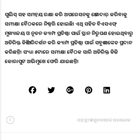
ପୁଲିସ୍ ସହ ସମନ୍ବୟ ରକ୍ଷା କରି ଅପରେସନକୁ ଜୋରଦାର୍ କରିବାକୁ
ସମୀକ୍ଷା ବୈଠକରେ ନିଷ୍ପତ୍ତି ହୋଇଛି। ଏଥି ସହିତ ବିଏସଏଫ୍
ମୁଖ୍ୟାଳୟ ଓ ନୂତନ କ୍ୟାମ୍ପ ପ୍ରତିଷ୍ଠା ପାଇଁ ସ୍ଥାନ ନିରୁପଣ ହୋଇଥିବାରୁ
ଅତିରିକ୍ତ ଡିଜି ପରିଦର୍ଶନ କରି କ୍ୟାମ୍ପ ପ୍ରତିଷ୍ଠା ପାଇଁ ସବୁଜ ସଙ୍କେତ ପ୍ରଦାନ
କରିଛନ୍ତି। ସଂଧ୍ୟା ୫ଟାରେ ସମୀକ୍ଷା ବୈଠକ ସାରି ଅତିରିକ୍ତ ଡିଜି
କୋରାପୁଟ ଅଭିମୁଖେ ଫେରି ଯାଇଛନ୍ତି।
ପଦ୍ମଶ୍ରୀ ଡଃ ସୁବାରାଓଙ୍କ ପରଲୋକ