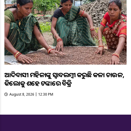
ଆଦିବାସୀ ମହିଳାଙ୍କୁ ସ୍ଵାବଲମ୍ଵୀ କରୁଛି କଳା ଚାଉଳ,
କିଲୋକୁ ଶହେ ଟଙ୍କାରେ ବିକ୍ରି
August 8, 2026 | 12:30 PM