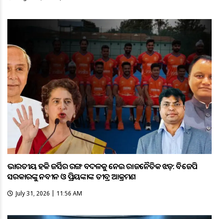
ଭାରତୀୟ ହକି ଜର୍ସିର ରଙ୍ଗ ବଦଳକୁ ନେଇ ରାଜନୈତିକ ଝଡ଼: ବିଜେପି
ସରକାରଙ୍କୁ ନବୀନ ଓ ପ୍ରିୟଙ୍କାଙ୍କ ତୀବ୍ର ଆକ୍ରମଣ
July 31, 2026 | 11:56 AM