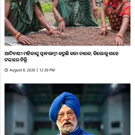
ଆଦିବାସୀ ମହିଳାଙ୍କୁ ସ୍ଵାବଲମ୍ଵୀ କରୁଛି କଳା ଚାଉଳ, କିଲୋକୁ ଶହେ
ଟଙ୍କାରେ ବିକ୍ରି
August 8, 2026 | 12:30 PM