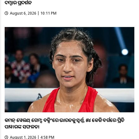
ଦମ୍ଦାର ପ୍ରଦର୍ଶନ
August 6, 2026 | 10:11 PM
କମନ୍ ୱେଲଥ୍ ଗେମ୍ସ: ବକ୍ସିଂରେ ଭାରତକୁ ସ୍ବର୍ଣ୍ଣ, ୫୪ କେଜି ବର୍ଗରେ ପ୍ରିତି
ପାୱାରଙ୍କ ସଫଳତା
August 1, 2026 | 4:58 PM