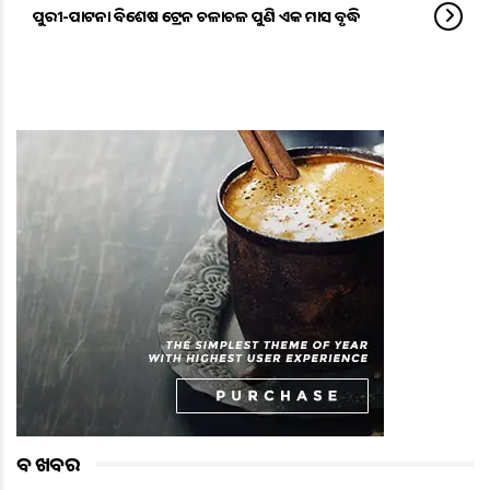
ପୁରୀ-ପାଟନା ବିଶେଷ ଟ୍ରେନ ଚଳାଚଳ ପୁଣି ଏକ ମାସ ବୃଦ୍ଧି
ବଡ ଖବର