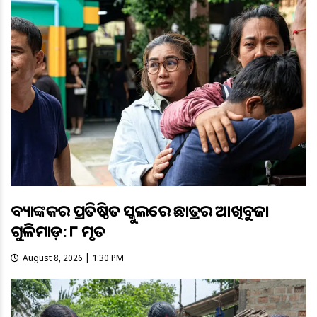
ବ୍ୟାଙ୍କକର ପ୍ରତିଷ୍ଠିତ ସ୍କୁଲରେ ଛାତ୍ରର ଆଖିବୁଜା
ଗୁଳିମାଡ଼: ୮ ମୃତ
August 8, 2026 | 1:30 PM