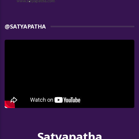
@SATYAPATHA
Satyapatha