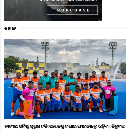
ଖେଳ
ଜାତୀୟ କନିଷ୍ଠ ପୁରୁଷ ହକି: ପଞ୍ଜାବକୁ ହରାଇ ଫାଇନାଲ୍ରେ ଓଡ଼ିଶା, ବିକ୍ରମଙ୍କ