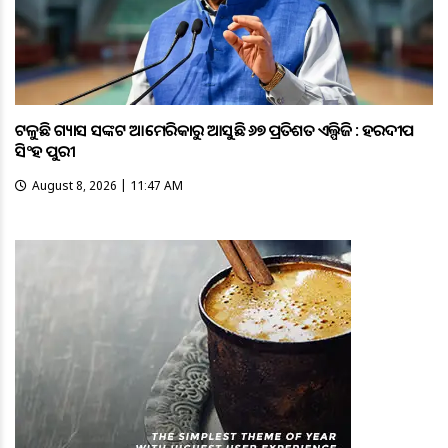
ଟଳୁଛି ଗ୍ୟାସ ସଙ୍କଟ ଆମେରିକାରୁ ଆସୁଛି ୬୭ ପ୍ରତିଶତ ଏଲ୍ପିଜି : ହରଦୀପ
ସିଂହ ପୁରୀ
August 8, 2026 | 11:47 AM