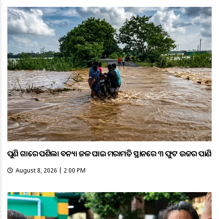
ପୁଣି ଗାଁରେ ପଶିଲା ବନ୍ୟା ଜଳ ଘାଇ ମରାମତି ସ୍ଥାନରେ ୩ ଫୁଟ ଉଚ୍ଚର ପାଣି
August 8, 2026 | 2:00 PM