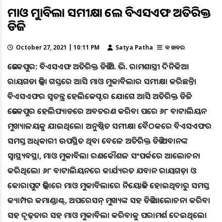
ମାଓ ମୁକାବିଲା ସମୀକ୍ଷା କଲେ ବିଏସଏଫ ଅତିରିକ୍ତ
ଡିଜି
October 27, 2021 | 10:11 PM
Satya Patha
ବଡ ଖବର
ଜେକେପୁର: ବିଏସଏଫ ଅତିରିକ୍ତ ଡିଜି ପି. ଭି. ରାମଶାସ୍ତ୍ରୀ ଦିନିକିଆ
ରାୟଗଡା ଜିଲ୍ଲା ଗସ୍ତରେ ଆସି ମାଓ ମୁକାବିଲାର ସମୀକ୍ଷା କରିଛନ୍ତି।
ବିଏସଏଫର ସ୍ବତନ୍ତ୍ର ହେଲିକେପ୍ଟର ଯୋଗେ ଆସି ଅତିରିକ୍ତ ଡିଜି
ଜେକେପୁର ହେଲିପ୍ୟାଡରେ ଅବତରଣ କରିବା ପରେ ୬୮ ବାଟାଲିୟନ
ମୁଖ୍ୟାଳୟକୁ ଯାଇଥିଲେ। ଅନୁଷ୍ଠିତ ସମୀକ୍ଷା ବୈଠକରେ ବିଏସଏଫର
ସମସ୍ତ ଅଧିକାରୀ ଉପସ୍ଥିତ ଥିବା ବେଳେ ଅତିରିକ୍ତ ଡିଜି ଯବାନଙ୍କ
ସ୍ବାସ୍ଥ୍ୟବସ୍ଥା, ମାଓ ମୁକାବିଲା ରଣକୌଶଳ ସଂପର୍କରେ ଆଲୋଚନା
କରିଥିଲେ। ୬୮ ବାଟାଲିୟନରେ କାର୍ଯ୍ୟରତ ଯବାନ ରାୟଗଡ଼ା ଓ
କୋରାପୁଟ ଜିଲ୍ଲାରେ ମାଓ ମୁକାବିଲାରେ ନିୟୋଜିତ ହୋଇଥିବାରୁ ସମସ୍ତ
କ୍ୟାମ୍ପର କମାଣ୍ଡାଣ୍ଟ୍, ଅପରେସନ୍ ମୁଖ୍ୟଙ୍କ ସହ ଡିଜି ଆଲୋଚନା କରିବା
ସହ ଦୃଢ଼ତାର ସହ ମାଓ ମୁକାବିଲା କରିବାକୁ ପରାମର୍ଶ ଦେଇଥିଲେ।