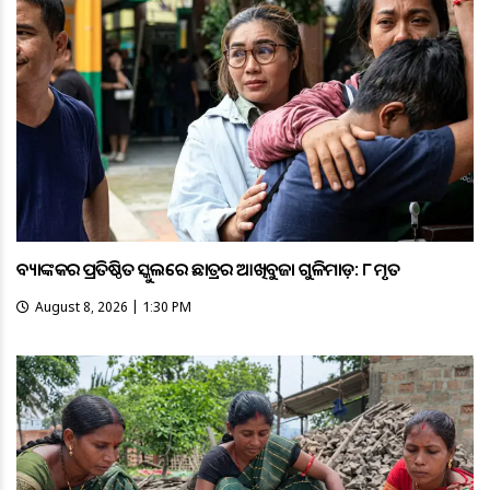
ବ୍ୟାଙ୍କକର ପ୍ରତିଷ୍ଠିତ ସ୍କୁଲରେ ଛାତ୍ରର ଆଖିବୁଜା ଗୁଳିମାଡ଼: ୮ ମୃତ
August 8, 2026 | 1:30 PM