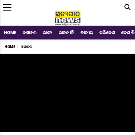
Me
HOME
ବଡ ଖବର
ରାଜ୍ୟ
ରାଜନୀତି
ଜାତୀୟ
ପରିବେଶ
ଦେଶ ବ
HOME
ବଡ ଖବର