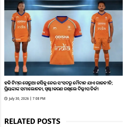
ହକି ଟିମ୍‌ର ଗେରୁଆ ଜର୍ସିକୁ ନେଇ ସଂସଦରୁ ମୈଦାନ ଯାଏଁ ରାଜନୀତି;
ପ୍ରିୟଙ୍କାଙ୍କ ସମାଲୋଚନା, ସ୍ପଷ୍ଟୀକରଣ ରଖିଲେ ଦିଲ୍ଲୀପ ତିର୍କୀ
July 30, 2026 | 7:08 PM
RELATED POSTS