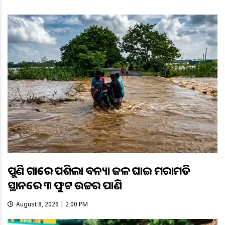
ପୁଣି ଗାଁରେ ପଶିଲା ବନ୍ୟା ଜଳ ଘାଇ ମରାମତି
ସ୍ଥାନରେ ୩ ଫୁଟ ଉଚ୍ଚର ପାଣି
August 8, 2026 | 2:00 PM