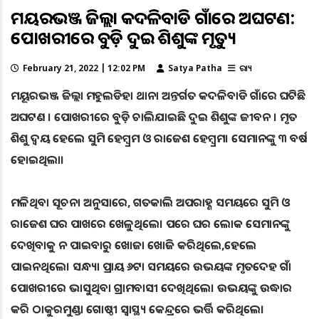
ମୟୂରଭଞ୍ଜ ଜିଲ୍ଲା କଦଳିବାଡି ଗାଁରେ ଅଘଟଣ:
ପୋଖରୀରେ ବୁଡ଼ି ଦୁଇ ଶିଶୁଙ୍କ ମୃତ୍ୟୁ
February 21, 2022 | 12:02 PM
Satya Patha
ରାଜ୍ୟ
ମୟୂରଭଞ୍ଜ ଜିଲ୍ଲା ମହୁଲଡିହା ଥାନା ଅନ୍ତର୍ଗତ କଦଳିବାଡି ଗାଁରେ ଘଟିଛି
ଅଘଟଣ । ପୋଖରୀରେ ବୁଡ଼ି ଚାଲିଯାଇଛି ଦୁଇ ଶିଶୁଙ୍କ ଜୀବନ । ମୃତ
ଶିଶୁ ଦ୍ୱୟ ହେଲେ ସୁମି ହେମ୍ବ୍ରମ ଓ ରାଜେଶ ହେମ୍ବ୍ରମ। ସେମାନଙ୍କୁ ୩ ବର୍ଷ
ହୋଇଥିଲା।
ମଳିଥିବା ସୂଚନା ଅନୁସାରେ, ଗତକାଲି ଅପରାହ୍ଣ ସମୟରେ ସୁମି ଓ
ରାଜେଶ ଘର ପାଖରେ ଖେଳୁଥିଲେ। ପରେ ଘର ଲୋକ ସେମାନଙ୍କୁ
ଦେଖିବାକୁ ନ ପାଇବାରୁ ଖୋଜା ଖୋଜି କରିଥିଲେ,ହେଲେ
ପାଇନଥିଲେ। ସନ୍ଧ୍ୟା ପ୍ରାୟ ୬ଟା ସମୟରେ ଉଭୟଙ୍କ ମୃତଦେହ ଗାଁ
ପୋଖରୀରେ ଭାସୁଥିବା ଗ୍ରାମବାସୀ ଦେଖିଥିଲେ। ଉଭୟଙ୍କୁ ଉଦ୍ଧାର
କରି ଠାକୁରମୁଣ୍ଡା ଗୋଷ୍ଠୀ ସ୍ୱାସ୍ଥ୍ୟ କେନ୍ଦ୍ରରେ ଭର୍ତ୍ତି କରିଥିଲେ।