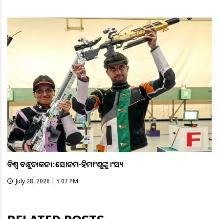
ବିଶ୍ବ ବନ୍ଧୁକଚାଳନା: ସୋନମ-ହିମାଂଶୁଙ୍କୁ କାଂସ୍ୟ
July 28, 2026 | 5:07 PM