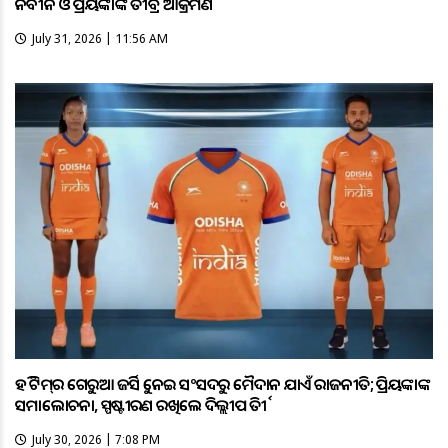
ନବୀନ ଓ ପ୍ରିୟଙ୍କାଙ୍କ ତୀବ୍ର ଆକ୍ରମଣ
July 31, 2026 | 11:56 AM
ହକି ଟିମ୍‌ର ଗେରୁଆ ଜର୍ସିକୁ ନେଇ ସଂସଦରୁ ମୈଦାନ ଯାଏଁ ରାଜନୀତି; ପ୍ରିୟଙ୍କାଙ୍କ
ସମାଲୋଚନା, ସ୍ପଷ୍ଟୀକରଣ ରଖିଲେ ଦିଲ୍ଲୀପ ତିର୍କୀ
July 30, 2026 | 7:08 PM