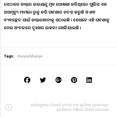
ସେଠାରେ ଡାକ୍ତର ଉଭୟଙ୍କୁ ମୃତ ଘୋଷଣା କରିଥିଲେ। ପୁଲିସ ଏକ
ଅପମୃତ୍ୟୁ ମାମଲା ରୁଜୁ କରି ଘଟଣାର ତଦନ୍ତ କରୁଛି ଓ ଶବ
ବ୍ୟବଚ୍ଛେଦ ପାଇଁ ଡାକ୍ତରଖାନାକୁ ପଠାଇଛି । ସେପଟେ ଏହି ଘଟଣାକୁ
ନେଇ ଅଂଚଳରେ ଦୁଃଖର ଲହରୀ ଖେଳିଯାଇଛି ।
Tags:
mayurbhanja
ସର୍ବସମ୍ମୁଖରେ ବିଜେପି କର୍ମୀଙ୍କ ପାଦ ଛୁଇଁଲେ ପ୍ରଧାନମନ୍ତ୍ରୀ:
ସୋସିଆଲ ମିଡିଆରେ ଭିଡ଼ିଓ ଭାଇରାଲ