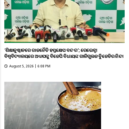
‘ଶିକ୍ଷାନୁଷ୍ଠାନରେ ରାଜନୈତିକ ହସ୍ତକ୍ଷେପ ବନ୍ଦ କର’; ରେଭେନ୍ସା
ବିଶ୍ୱବିଦ୍ୟାଳୟରେ ଅଧ୍ୟାପକଙ୍କୁ ବିଜେପି ବିଧାୟକଙ୍କ ଗାଳିଗୁଲଜକୁ ବିଜେଡିର ନିନ୍ଦା
August 5, 2026 | 6:08 PM