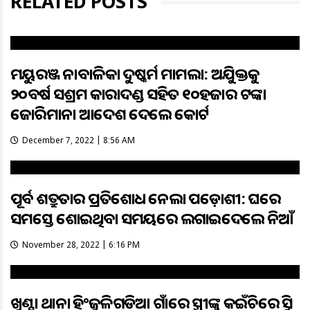
RELATED POSTS
ମୟୁରଭଞ୍ଜ ନାବାଳିକା ଦୁଷ୍କର୍ମ ମାମଲା: ଅଭିଯୁକ୍ତକୁ
୨୦ବର୍ଷ ସଶ୍ରମ କାରାଦଣ୍ଡ ସହିତ ୧୦ହଜାର ଟଙ୍କା
ଜୋରିମାନା ଆଦେଶ ଦେଲେ କୋର୍ଟ
December 7, 2022 | 8:56 AM
ପୂର୍ବ ଶତ୍ରୁତାର ପ୍ରତିଶୋଧ ନେଲା ପଡ଼ୋଶୀ: ଘରେ
ସମସ୍ତେ ଶୋଇଥିବା ସମୟରେ ଲଗାଇଦେଲେ ନିଆଁ
November 28, 2022 | 6:16 PM
ଖୁଣ୍ଟା ଥାନା ହିଂଜୁଳିଗଡିଆ ଗାଁରେ ସ୍ତ୍ରୀଙ୍କୁ କଇଁଚିରେ ଭୁସି