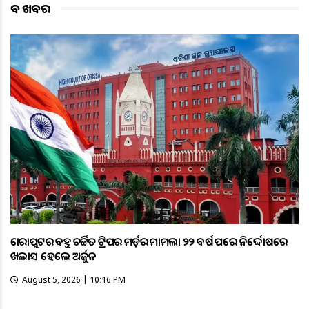
ବଡ ଖବର
କୋରାପୁଟର ବହୁ ଚର୍ଚ୍ଚିତ ଟ୍ରିପର ମର୍ଡ଼ର ମାମଲା ୨୨ ବର୍ଷ ପରେ ନିର୍ଦ୍ଦୋଷରେ
ଖଲାସ ହେଲେ ଅର୍ଜୁନ
August 5, 2026 | 10:16 PM