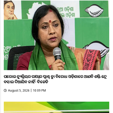
ଘରୋଇ ନ୍ୟୁକ୍ଲିୟର ପାଓ୍ବାର ପ୍ଲାଣ୍ଟକୁ କଡ଼ା ବିରୋଧ ଓଡ଼ିଶାରେ ଆଣବିକ ଶକ୍ତି କେନ୍ଦ୍ର
ବସାଇ ଦିଆଯିବ ନାହିଁ- ବିଜେଡି
August 5, 2026 | 10:09 PM