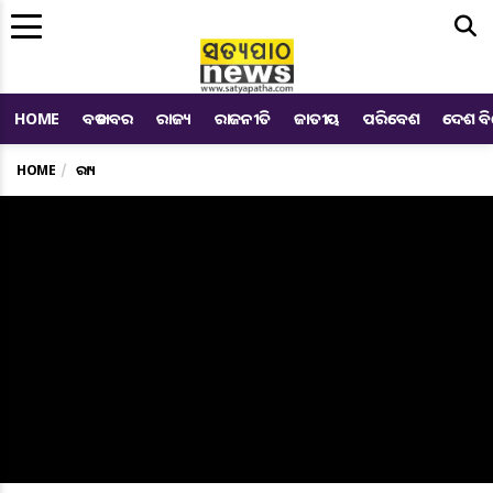
Me
HOME
ବଡ ଖବର
ରାଜ୍ୟ
ରାଜନୀତି
ଜାତୀୟ
ପରିବେଶ
ଦେଶ ବ
HOME
ରାଜ୍ୟ