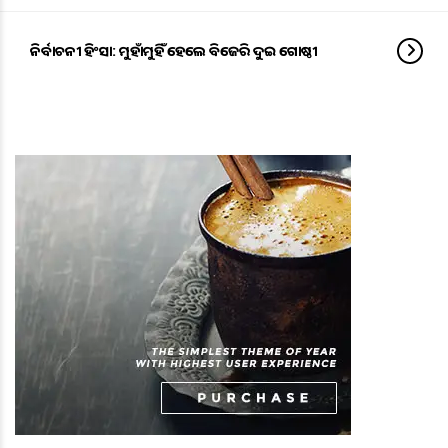
ନିର୍ବାଚନୀ ହିଂସା: ମୁହାଁମୁହିଁ ହେଲେ ବିଜେଡିର ଦୁଇ ଗୋଷ୍ଠୀ