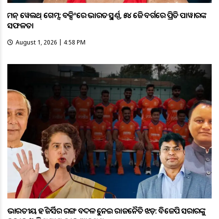
କମନ୍ ୱେଲଥ୍ ଗେମ୍ସ: ବକ୍ସିଂରେ ଭାରତକୁ ସ୍ବର୍ଣ୍ଣ, ୫୪ କେଜି ବର୍ଗରେ ପ୍ରିତି ପାୱାରଙ୍କ
ସଫଳତା
August 1, 2026 | 4:58 PM
ଭାରତୀୟ ହକି ଜର୍ସିର ରଙ୍ଗ ବଦଳକୁ ନେଇ ରାଜନୈତିକ ଝଡ଼: ବିଜେପି ସରକାରଙ୍କୁ