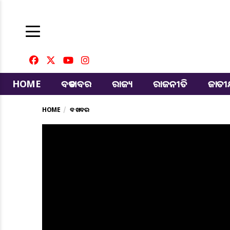
HOME
ବଡ ଖବର
ରାଜ୍ୟ
ରାଜନୀତି
ଜାତ
HOME
ବଡ ଖବର