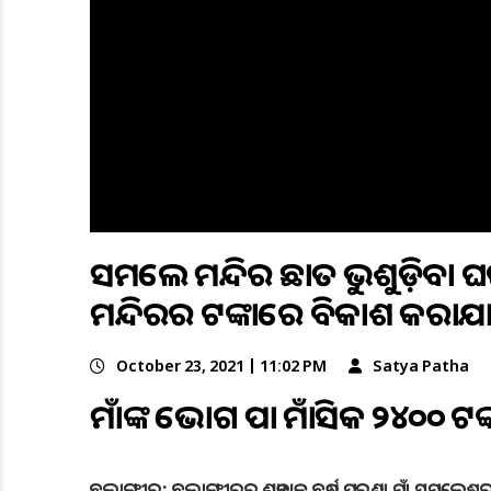
ସମଲେଇ ମନ୍ଦିର ଛାତ ଭୁଶୁଡ଼ିବା
ମନ୍ଦିରର ଟଙ୍କାରେ ବିକାଶ କରାଯ
October 23, 2021 | 11:02 PM
Satya Patha
ମାଁଙ୍କ ଭୋଗ ପାଇଁ ମାସିକ ୨୪୦୦ ଟଙ୍
ବଲାଙ୍ଗୀର: ବଲାଙ୍ଗୀରର ଶତାଧିକ ବର୍ଷ ପୁରୁଣା ମାଁ ସମଲେଶ୍ୱରୀ