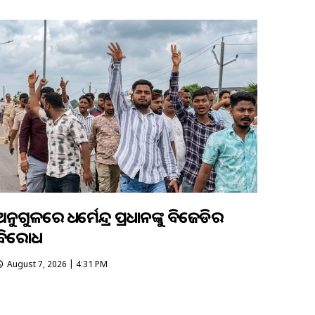
ଅନୁଗୁଳରେ ଧର୍ମେନ୍ଦ୍ର ପ୍ରଧାନଙ୍କୁ ବିଜେଡିର
ବିରୋଧ
August 7, 2026 | 4:31 PM