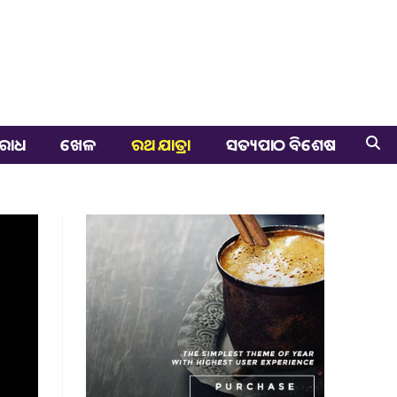
ରାଧ
ଖେଳ
ରଥ ଯାତ୍ରା
ସତ୍ୟପାଠ ବିଶେଷ