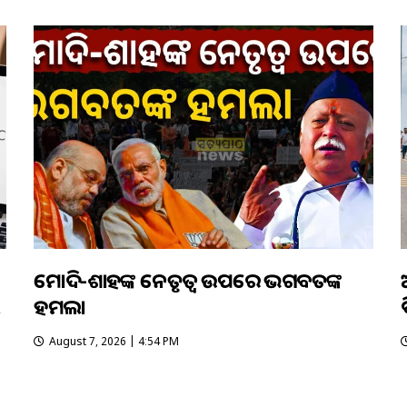
ମୋଦି-ଶାହଙ୍କ ନେତୃତ୍ୱ ଉପରେ ଭଗବତଙ୍କ
ହମଲା
August 7, 2026 | 4:54 PM