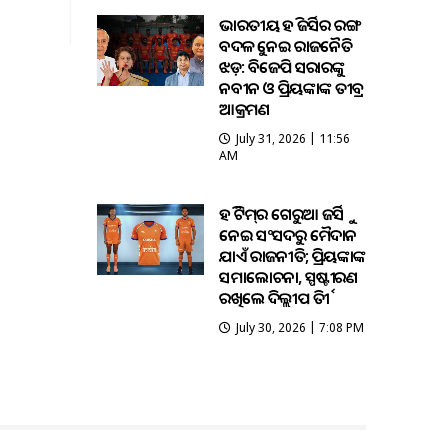
ଭାରତୀୟ ହକି ଜର୍ସିର ରଙ୍ଗ
ବଦଳକୁ ନେଇ ରାଜନୈତିକ
ଝଡ଼: ବିଜେପି ସରକାରଙ୍କୁ
ନବୀନ ଓ ପ୍ରିୟଙ୍କାଙ୍କ ତୀବ୍ର
ଆକ୍ରମଣ
July 31, 2026 | 11:56
AM
ହକି ଟିମ୍‌ର ଗେରୁଆ ଜର୍ସିକୁ
ନେଇ ସଂସଦରୁ ମୈଦାନ
ଯାଏଁ ରାଜନୀତି; ପ୍ରିୟଙ୍କାଙ୍କ
ସମାଲୋଚନା, ସ୍ପଷ୍ଟୀକରଣ
ରଖିଲେ ଦିଲ୍ଲୀପ ତିର୍କୀ
July 30, 2026 | 7:08 PM