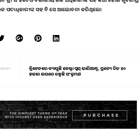
ନ ସାଂସଦ ଶ୍ରୀ ସିଂହଦେଓ ବିଭାଗୀୟ ଉଚ୍ଚ ଅଧିକାରୀଙ୍କ ସହ କଥା ହୋଇ ଖୁବଶୀଘ୍ର
ଉଚ୍ଚ ପଦାଧିକାରୀଙ୍କ ସହ ବି ସେ ଆଲୋଚନା କରିଥିଲେ।
ଆଲୋଚନା
ବ୍ରିଟେନରେ ବ୍ୟାପୁଛି ଡେଲ୍ଟା ପ୍ଲସ୍ ଭାରିଆଣ୍ଟ, ପ୍ରତ୍ୟେକ ଦିନ ୪୦
ହଜାର ଉପରେ ରହୁଛି ସଂକ୍ରମଣ