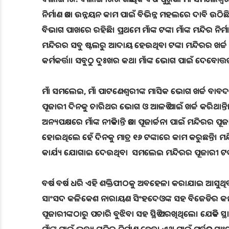
ନିର୍ମାଣ ତଥା ଉନ୍ନୟନ କାମ ପାଇଁ ବିଭିନ୍ନ ମହଲରେ ଦାବି ଉଠିଛି
ବିଭାଗ ପାଖରେ ରହିଛି। ପ୍ରଥମେ ମାଁଙ୍କ ଟଙ୍କା ମାଁଙ୍କ ମନ୍ଦିର ନି
ମନ୍ଦିରର ସବୁ ଷ୍ଟଲରୁ ଆଦାୟ ହେଉଥିବା ଟଙ୍କା ମନ୍ଦିରର ଖର୍
କର୍ମକର୍ତ୍ତା। ସବୁଠୁ ଦୁଃଖର କଥା ମାଁଙ୍କ ଭୋଗ ପାଇଁ ଦେବୋତ୍ତର
ମାଁ ସମଲେଇ, ମାଁ ପାଟଣେଶ୍ୱରୀଙ୍କ ମାସିକ ଭୋଗ ଖର୍ଚ୍ଚ ବାବ
ପୂଜାରୀ ଦିନକୁ ଚାରିଥର ଭୋଗ ଓ ଆଳତି ପାଇଁ ଖର୍ଚ୍ଚ କରିଥାନ୍ତି। ଅ
ଅନ୍ୟପକ୍ଷରେ ମାଁଙ୍କ ନୀତିକାନ୍ତି ତଥା ପୂଜାର୍ଚ୍ଚନା ପାଇଁ ମନ୍ଦିରର
ହୋଇଥିଲେ ହେଁ ଦିନକୁ ମାତ୍ର ୧୬ ଟଙ୍କାରେ କାମ କରୁଛନ୍ତି।
କାର୍ଯ୍ୟ ଯୋଗାଇ ଦେଉଥିବା ସମଲେଇ ମନ୍ଦିରର ପୂଜାରୀ ଟଙ୍କଧ
ବର୍ଷ ବର୍ଷ ଧରି ଏହି ଶକ୍ତିପୀଠକୁ ଅବହେଳା କରାଯାଇ ଆସୁଥିବ
ସାଂସଦ କଳିକେଶ ନାରାୟଣ ସିଂହଦେଓଙ୍କ ସହ ବିଜେଡିର କର୍ମକର୍
ପୂଜାରୀଙ୍କଠାରୁ ପଚାରି ବୁଝିବା ସହ ସ୍ଥିତି ପରଖିଥିଲେ। ଯେତିକି