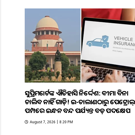
ସୁପ୍ରିମକୋର୍ଟଙ୍କ ଐତିହାସିକ ନିର୍ଦ୍ଦେଶ: ବୀମା ବିନା
ଚାଲିବ ନାହିଁ ଗାଡ଼ି! ଇ-ଚାଲାଣଠାରୁ ପେଟ୍ରୋଲ୍
ପମ୍ପରେ ଇନ୍ଧନ ବନ୍ଦ ପର୍ଯ୍ୟନ୍ତ ବଡ଼ ପଦକ୍ଷେପ
August 7, 2026 | 8:20 PM