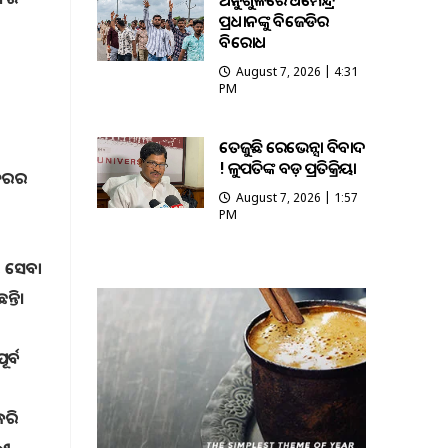
ଅନୁଗୁଳରେ ଧର୍ମେନ୍ଦ୍ର
ପ୍ରଧାନଙ୍କୁ ବିଜେଡିର
ବିରୋଧ
ହ
August 7, 2026 | 4:31
PM
ତେଜୁଛି ରେଭେନ୍ସା ବିବାଦ
! କୁଳପତିଙ୍କ ବଡ଼ ପ୍ରତିକ୍ରିୟା
ଦିରର
August 7, 2026 | 1:57
PM
େ ସେବା
୍ତି।
ର୍ବ
େ
କରି