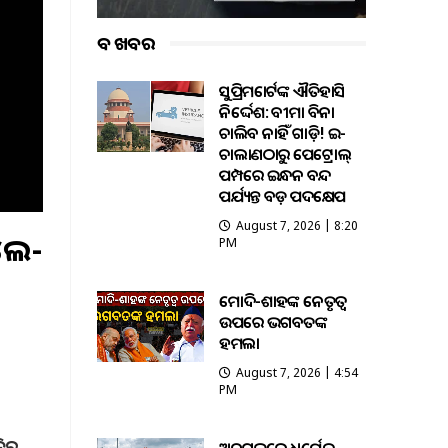
ବଡ ଖବର
ସୁପ୍ରିମକୋର୍ଟଙ୍କ ଐତିହାସିକ
ନିର୍ଦ୍ଦେଶ: ବୀମା ବିନା
ଚାଲିବ ନାହିଁ ଗାଡ଼ି! ଇ-
ଚାଲାଣଠାରୁ ପେଟ୍ରୋଲ୍
ପମ୍ପରେ ଇନ୍ଧନ ବନ୍ଦ
ପର୍ଯ୍ୟନ୍ତ ବଡ଼ ପଦକ୍ଷେପ
August 7, 2026 | 8:20
ଲେ-
PM
ମୋଦି-ଶାହଙ୍କ ନେତୃତ୍ୱ
ଉପରେ ଭଗବତଙ୍କ
ହମଲା
August 7, 2026 | 4:54
PM
ଦିର