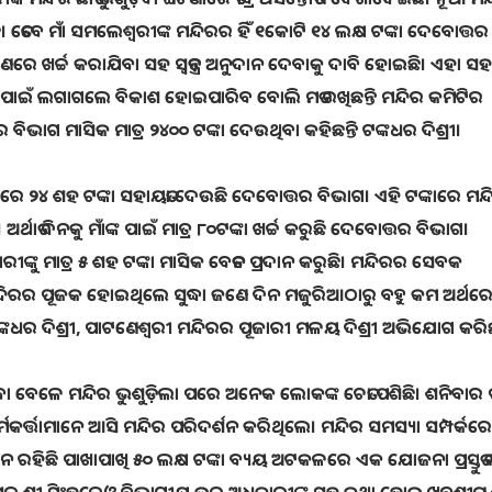
। ତେବେ ମାଁ ସମଲେଶ୍ୱରୀଙ୍କ ମନ୍ଦିରର ହିଁ ୧କୋଟି ୧୪ ଲକ୍ଷ ଟଙ୍କା ଦେବୋତ୍ତର
ର୍ମାଣରେ ଖର୍ଚ୍ଚ କରାଯିବା ସହ ସ୍ୱତନ୍ତ୍ର ଅନୁଦାନ ଦେବାକୁ ଦାବି ହୋଇଛି। ଏହା ସ
ଚ୍ଚ ପାଇଁ ଲଗାଗଲେ ବିକାଶ ହୋଇପାରିବ ବୋଲି ମତ ରଖିଛନ୍ତି ମନ୍ଦିର କମିଟିର
 ବିଭାଗ ମାସିକ ମାତ୍ର ୨୪୦୦ ଟଙ୍କା ଦେଉଥିବା କହିଛନ୍ତି ଟଙ୍କଧର ଦିଶ୍ରୀ।
ଦରେ ୨୪ ଶହ ଟଙ୍କା ସହାୟତା ଦେଉଛି ଦେବୋତ୍ତର ବିଭାଗ। ଏହି ଟଙ୍କାରେ ମନ୍
ର୍ଥାତ ଦିନକୁ ମାଁଙ୍କ ପାଇଁ ମାତ୍ର ୮୦ଟଙ୍କା ଖର୍ଚ୍ଚ କରୁଛି ଦେବୋତ୍ତର ବିଭାଗ।
 ପୂଜାରୀଙ୍କୁ ମାତ୍ର ୫ ଶହ ଟଙ୍କା ମାସିକ ବେତନ ପ୍ରଦାନ କରୁଛି। ମନ୍ଦିରର ସେବକ
 ମନ୍ଦିରର ପୂଜକ ହୋଇଥିଲେ ସୁଦ୍ଧା ଜଣେ ଦିନ ମଜୁରିଆଠାରୁ ବହୁ କମ ଅର୍ଥର
ର ଦିଶ୍ରୀ, ପାଟଣେଶ୍ୱରୀ ମନ୍ଦିରର ପୂଜାରୀ ମଳୟ ଦିଶ୍ରୀ ଅଭିଯୋଗ କରିଛନ
ା ବେଳେ ମନ୍ଦିର ଭୁଶୁଡ଼ିଲା ପରେ ଅନେକ ଲୋକଙ୍କ ଚେତା ପଶିଛି। ଶନିବାର ପୂ
ତ୍ତାମାନେ ଆସି ମନ୍ଦିର ପରିଦର୍ଶନ କରିଥିଲେ। ମନ୍ଦିର ସମସ୍ୟା ସମ୍ପର୍କର
 ସ୍ଥାନ ରହିଛି ପାଖାପାଖି ୫୦ ଲକ୍ଷ ଟଙ୍କା ବ୍ୟୟ ଅଟକଳରେ ଏକ ଯୋଜନା ପ୍ରସ୍ତୁତ 