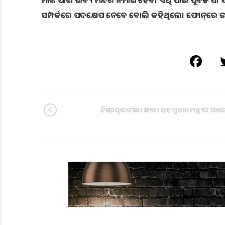
ମାଁଙ୍କ ପାଇଁ ଭବ୍ୟ ମନ୍ଦିର ନିର୍ମାଣ ହେବ। ଏଥି ପାଇଁ ପୂର୍ବତ
ସମ୍ପର୍କରେ ପଦକ୍ଷେପ ନେବେ ବୋଲି କହିଥିଲେ। ଫୋନ୍‌ରେ 
ଟିକା ଉତ୍ପାଦନକାରୀ କମ୍ପାନୀ ସହ ପ୍ରଧାନମନ୍ତ୍ରୀଙ୍କ 