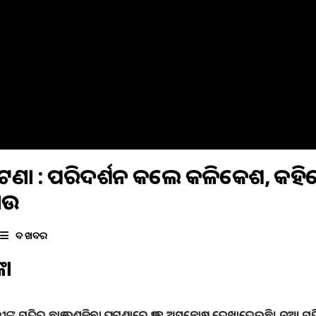
 ଘଟଣା : ପରିଦର୍ଶନ କଲେ କଳିକେଶ, କହି
ାଉ
ବଡ ଖବର
କା
ଙ୍କ ମନ୍ଦିର ଛାତ ଭୁଶୁଡ଼ିବା ଘଟଣାରେ ତୀବ୍ର ଅସନ୍ତୋଷ ଦେଖାଦେଇଛି। ନୂଆ ମନ୍