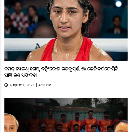
କମନ୍ ୱେଲଥ୍ ଗେମ୍ସ: ବକ୍ସିଂରେ ଭାରତକୁ ସ୍ବର୍ଣ୍ଣ, ୫୪ କେଜି ବର୍ଗରେ ପ୍ରିତି
ପାୱାରଙ୍କ ସଫଳତା
August 1, 2026 | 4:58 PM