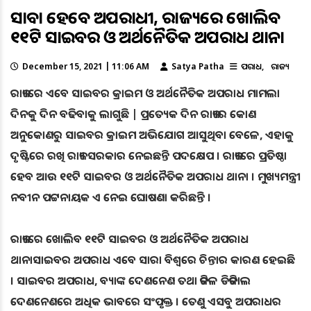
ସାବାଡ଼ ହେବେ ଅପରାଧୀ, ରାଜ୍ୟରେ ଖୋଲିବ
୧୧ଟି ସାଇବର ଓ ଅର୍ଥନୈତିକ ଅପରାଧ ଥାନା
December 15, 2021 | 11:06 AM
Satya Patha
ଅପରାଧ
ରାଜ୍ୟ
ରାଜ୍ୟରେ ଏବେ ସାଇବର କ୍ରାଇମ ଓ ଅର୍ଥନୈତିକ ଅପରାଧ ମାମଲା
ଦିନକୁ ଦିନ ବଢିବାକୁ ଲାଗୁଛି | ପ୍ରତ୍ୟେକ ଦିନ ରାଜ୍ୟର କୋଣ
ଅନୁକୋଣରୁ ସାଇବର କ୍ରାଇମ ଅଭିଯୋଗ ଆସୁଥିବା ବେଳେ, ଏହାକୁ
ଦୃଷ୍ଟିରେ ରଖି ରାଜ୍ୟ ସରକାର ନେଇଛନ୍ତି ପଦକ୍ଷେପ । ରାଜ୍ୟରେ ପ୍ରତିଷ୍ଠା
ହେବ ଆଉ ୧୧ଟି ସାଇବର ଓ ଅର୍ଥନୈତିକ ଅପରାଧ ଥାନା । ମୁଖ୍ୟମନ୍ତ୍ରୀ
ନବୀନ ପଟ୍ଟନାୟକ ଏ ନେଇ ଘୋଷଣା କରିଛନ୍ତି ।
ରାଜ୍ୟରେ ଖୋଲିବ ୧୧ଟି ସାଇବର ଓ ଅର୍ଥନୈତିକ ଅପରାଧ
ଥାନାସାଇବର ଅପରାଧ ଏବେ ସାରା ବିଶ୍ବରେ ଚିନ୍ତାର କାରଣ ହେଇଛି
। ସାଇବର ଅପରାଧ, ବ୍ୟାଙ୍କ ଦେଣନେଣ ତଥା ଜଟିଳ ଡିଜିଟାଲ
ଦେଣନେଣରେ ଅଧିକ ଭାବରେ ସଂପୃକ୍ତ । ତେଣୁ ଏସବୁ ଅପରାଧର