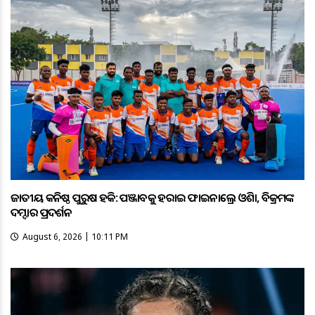
ଜାତୀୟ କନିଷ୍ଠ ପୁରୁଷ ହକି: ପଞ୍ଜାବକୁ ହରାଇ ଫାଇନାଲ୍ରେ ଓଡ଼ିଶା, ବିକ୍ରମଙ୍କ
ଦମ୍ଦାର ପ୍ରଦର୍ଶନ
August 6, 2026 | 10:11 PM