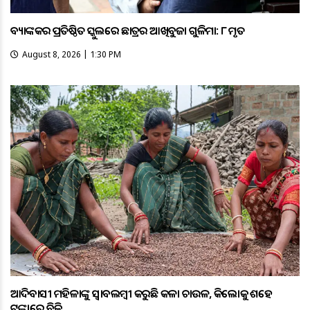
ବ୍ୟାଙ୍କକର ପ୍ରତିଷ୍ଠିତ ସ୍କୁଲରେ ଛାତ୍ରର ଆଖିବୁଜା ଗୁଳିମାଡ଼: ୮ ମୃତ
August 8, 2026 | 1:30 PM
ଆଦିବାସୀ ମହିଳାଙ୍କୁ ସ୍ଵାବଲମ୍ଵୀ କରୁଛି କଳା ଚାଉଳ, କିଲୋକୁ ଶହେ
ଟଙ୍କାରେ ବିକ୍ରି