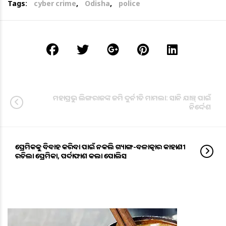
Tags:
cyber crime
,
Odisha
,
police
ମହାପ୍ରଭୁ ଲିଙ୍ଗରାଜଙ୍କ ଜମି ଦୁର୍ନୀତି ମାମଲା: ସାନି ଯାଞ୍ଚ୍‌ ପାଇଁ
ନିର୍ଦ୍ଦେଶ
ପ୍ରେମିକକୁ ବିବାହ କରିବା ପାଇଁ ନକଲି ଗ୍ୟାଙ୍ଗ-ବଳାତ୍କାର କାହାଣୀ
ରଚିଲା ପ୍ରେମିକା, ପର୍ଦାଫାଶ କଲା ପୋଲିସ