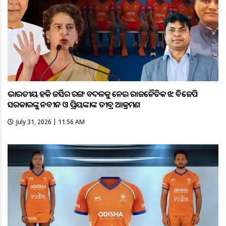
ଭାରତୀୟ ହକି ଜର୍ସିର ରଙ୍ଗ ବଦଳକୁ ନେଇ ରାଜନୈତିକ ଝଡ଼: ବିଜେପି
ସରକାରଙ୍କୁ ନବୀନ ଓ ପ୍ରିୟଙ୍କାଙ୍କ ତୀବ୍ର ଆକ୍ରମଣ
July 31, 2026 | 11:56 AM