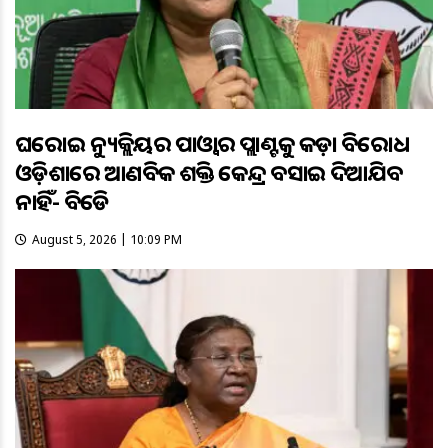
ଘରୋଇ ନ୍ୟୁକ୍ଲିୟର ପାଓ୍ବାର ପ୍ଲାଣ୍ଟକୁ କଡ଼ା ବିରୋଧ
ଓଡ଼ିଶାରେ ଆଣବିକ ଶକ୍ତି କେନ୍ଦ୍ର ବସାଇ ଦିଆଯିବ
ନାହିଁ- ବିଜେଡି
August 5, 2026 | 10:09 PM