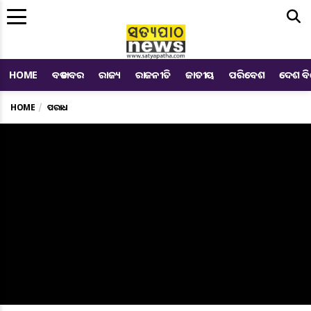
Me
HOME
ବଡ ଖବର
ରାଜ୍ୟ
ରାଜନୀତି
ଜାତୀୟ
ପରିବେଶ
ଦେଶ ବ
HOME
ଅପରାଧ