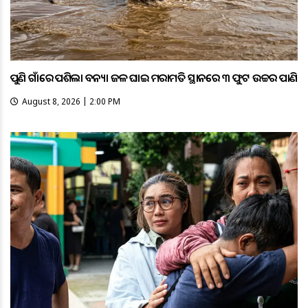
ପୁଣି ଗାଁରେ ପଶିଲା ବନ୍ୟା ଜଳ ଘାଇ ମରାମତି ସ୍ଥାନରେ ୩ ଫୁଟ ଉଚ୍ଚର ପାଣି
August 8, 2026 | 2:00 PM