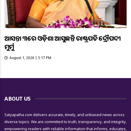
ଆସନ୍ତା ୩ରେ ଓଡ଼ିଶା ଆସୁଛନ୍ତି ରାଷ୍ଟ୍ରପତି ଦ୍ରୌପଦୀ
ମୁର୍ମୁ
August 1, 2026 | 5:17 PM
ABOUT US
Satyapatha.com delivers accurate, timely, and unbiased news across
diverse topics. We are committed to truth, transparency, and integrity,
empowering readers with reliable information that informs, educates,