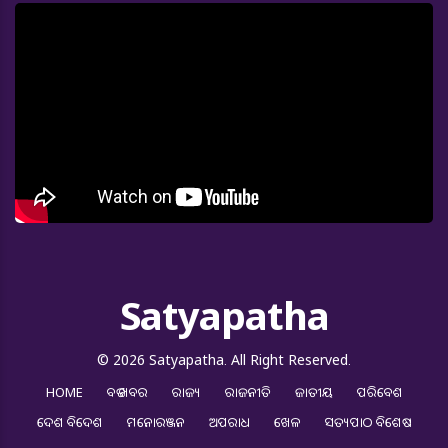
Satyapatha
© 2026 Satyapatha. All Right Reserved.
HOME
ବଡ ଖବର
ରାଜ୍ୟ
ରାଜନୀତି
ଜାତୀୟ
ପରିବେଶ
ଦେଶ ବିଦେଶ
ମନୋରଞ୍ଜନ
ଅପରାଧ
ଖେଳ
ସତ୍ୟପାଠ ବିଶେଷ