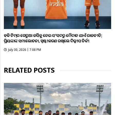
ହକି ଟିମ୍‌ର ଗେରୁଆ ଜର୍ସିକୁ ନେଇ ସଂସଦରୁ ମୈଦାନ ଯାଏଁ ରାଜନୀତି;
ପ୍ରିୟଙ୍କାଙ୍କ ସମାଲୋଚନା, ସ୍ପଷ୍ଟୀକରଣ ରଖିଲେ ଦିଲ୍ଲୀପ ତିର୍କୀ
July 30, 2026 | 7:08 PM
RELATED POSTS