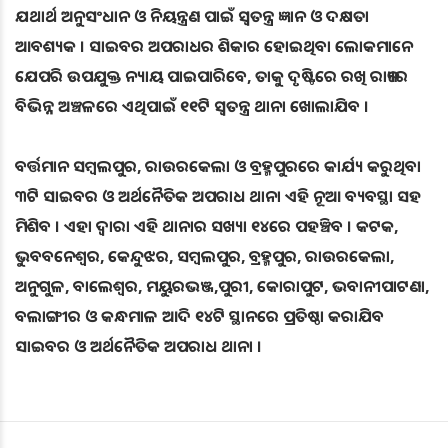
ଯଥାର୍ଥ ଅନୁସଂଧାନ ଓ ନିୟନ୍ତ୍ରଣ ପାଇଁ ସ୍ବତନ୍ତ୍ର ଜ୍ଞାନ ଓ ଦକ୍ଷତା
ଆବଶ୍ୟକ । ସାଇବର ଅପରାଧର ଶିକାର ହୋଇଥିବା ଲୋକମାନେ
ଯେପରି ଉପଯୁକ୍ତ ନ୍ୟାୟ ପାଇପାରିବେ, ତାକୁ ଦୃଷ୍ଟିରେ ରଖି ରାଜ୍ୟର
ବିଭିନ୍ନ ଅଞ୍ଚଳରେ ଏଥିପାଇଁ ୧୧ଟି ସ୍ବତନ୍ତ୍ର ଥାନା ଖୋଲାଯିବ ।
ବର୍ତ୍ତମାନ ସମ୍ବଲପୁର, ରାଉରକେଲା ଓ ବ୍ରହ୍ମପୁରରେ କାର୍ଯ୍ୟ କରୁଥିବା
୩ଟି ସାଇବର ଓ ଅର୍ଥନୈତିକ ଅପରାଧ ଥାନା ଏହି ନୂଆ ବ୍ୟବସ୍ଥା ସହ
ମିଶିବ । ଏହା ଦ୍ଵାରା ଏହି ଥାନାର ସଖ୍ୟା ୧୪ରେ ପହଞ୍ଚିବ । କଟକ,
ଭୁବବନେଶ୍ବର, କେନ୍ଦୁଝର, ସମ୍ବଲପୁର, ବ୍ରହ୍ମପୁର, ରାଉରକେଲା,
ଅନୁଗୁଳ, ବାଲେଶ୍ବର, ମୟୁରଭଞ୍ଜ,ପୁରୀ, କୋରାପୁଟ, ଭବାନୀପାଟଣା,
ବଲାଙ୍ଗୀର ଓ କନ୍ଧମାଳ ଆଦି ୧୪ଟି ସ୍ଥାନରେ ପ୍ରତିଷ୍ଠା କରାଯିବ
ସାଇବର ଓ ଅର୍ଥନୈତିକ ଅପରାଧ ଥାନା ।