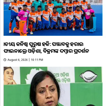
ଜାତୀୟ କନିଷ୍ଠ ପୁରୁଷ ହକି: ପଞ୍ଜାବକୁ ହରାଇ
ଫାଇନାଲ୍ରେ ଓଡ଼ିଶା, ବିକ୍ରମଙ୍କ ଦମ୍ଦାର ପ୍ରଦର୍ଶନ
August 6, 2026 | 10:11 PM