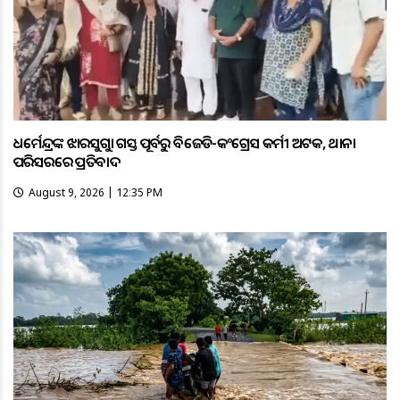
ଧର୍ମେନ୍ଦ୍ରଙ୍କ ଝାରସୁଗୁଡ଼ା ଗସ୍ତ ପୂର୍ବରୁ ବିଜେଡି-କଂଗ୍ରେସ କର୍ମୀ ଅଟକ, ଥାନା
ପରିସରରେ ପ୍ରତିବାଦ
August 9, 2026 | 12:35 PM