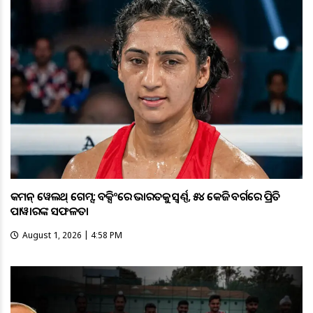
କମନ୍ ୱେଲଥ୍ ଗେମ୍ସ: ବକ୍ସିଂରେ ଭାରତକୁ ସ୍ବର୍ଣ୍ଣ, ୫୪ କେଜି ବର୍ଗରେ ପ୍ରିତି
ପାୱାରଙ୍କ ସଫଳତା
August 1, 2026 | 4:58 PM