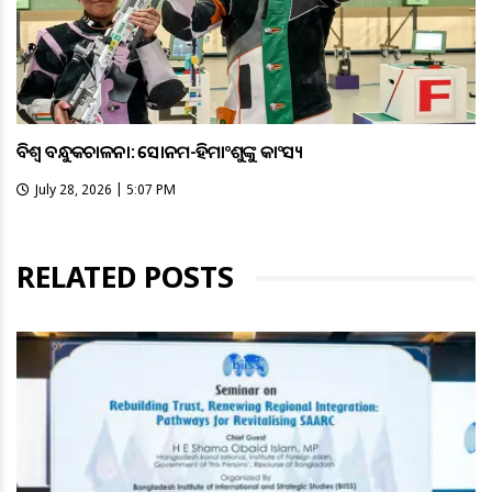
ବିଶ୍ବ ବନ୍ଧୁକଚାଳନା: ସୋନମ-ହିମାଂଶୁଙ୍କୁ କାଂସ୍ୟ
July 28, 2026 | 5:07 PM
RELATED POSTS