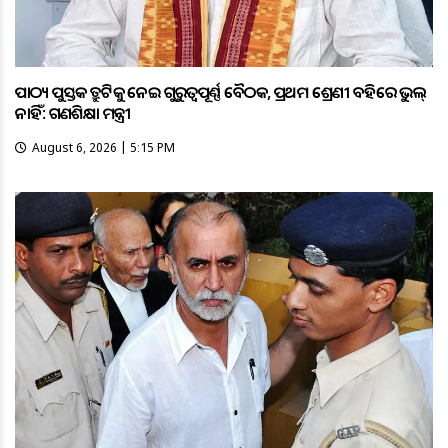
ପାଠ୍ୟ ପୁସ୍ତକ ତ୍ରୁଟିକୁ ନେଇ ଗୁରୁତ୍ବପୂର୍ଣ୍ଣ ବୈଠକ, ପ୍ରଥମ ଶ୍ରେଣୀ ବହିରେ ଭୁଲ୍
ନାହିଁ: ଗଣଶିକ୍ଷା ମନ୍ତ୍ରୀ
August 6, 2026 | 5:15 PM