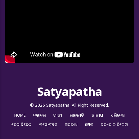
Satyapatha
© 2026 Satyapatha. All Right Reserved.
HOME
ବଡ ଖବର
ରାଜ୍ୟ
ରାଜନୀତି
ଜାତୀୟ
ପରିବେଶ
ଦେଶ ବିଦେଶ
ମନୋରଞ୍ଜନ
ଅପରାଧ
ଖେଳ
ସତ୍ୟପାଠ ବିଶେଷ