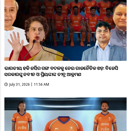
ଭାରତୀୟ ହକି ଜର୍ସିର ରଙ୍ଗ ବଦଳକୁ ନେଇ ରାଜନୈତିକ ଝଡ଼: ବିଜେପି
ସରକାରଙ୍କୁ ନବୀନ ଓ ପ୍ରିୟଙ୍କାଙ୍କ ତୀବ୍ର ଆକ୍ରମଣ
July 31, 2026 | 11:56 AM