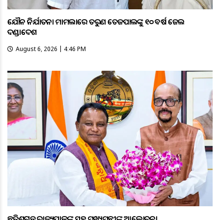
ଯୌନ ନିର୍ଯାତନା ମାମଲାରେ ତରୁଣ ତେଜପାଲଙ୍କୁ ୧୦ ବର୍ଷ ଜେଲ
ଦଣ୍ଡାଦେଶ
August 6, 2026 | 4:46 PM
ଛତିଶଗଡ ରାଜ୍ୟପାଳଙ୍କ ସହ ମୁଖ୍ୟମନ୍ତ୍ରୀଙ୍କ ଆଲୋଚନା