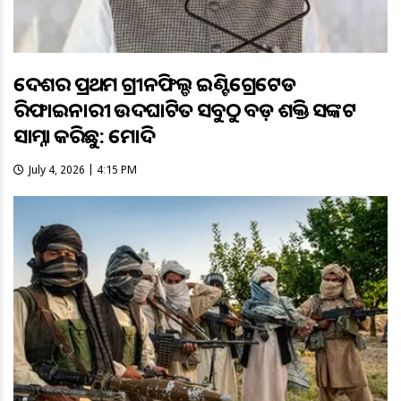
ଦେଶର ପ୍ରଥମ ଗ୍ରୀନଫିଲ୍ଡ ଇଣ୍ଟିଗ୍ରେଟେଡ
ରିଫାଇନାରୀ ଉଦଘାଟିତ ସବୁଠୁ ବଡ଼ ଶକ୍ତି ସଙ୍କଟ
ସାମ୍ନା କରିଛୁ: ମୋଦି
July 4, 2026 | 4:15 PM