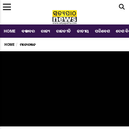
Me
HOME
ବଡ ଖବର
ରାଜ୍ୟ
ରାଜନୀତି
ଜାତୀୟ
ପରିବେଶ
ଦେଶ ବ
HOME
ମନୋରଞ୍ଜନ