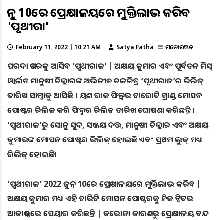
ଜୁନ୍ 10ରେ ପ୍ରେକ୍ଷାଳୟରେ ମୁକ୍ତିଲାଭ କରିବ
'ପୃଥୀରାଜ'
February 11, 2022 | 10:21 AM
Satya Patha
ମନୋରଞ୍ଜନ
ପରଦା ଉପରକୁ ଆସିବ ‘ପୃଥୀରାଜ’ | ଅକ୍ଷୟ କୁମାର ଏବଂ ପୂର୍ବତନ ମିସ୍‌
ଓ୍ବାର୍ଲଡ ମାନୁଷୀ ଚିଲ୍ଲାରଙ୍କ ଅଭିନୀତ ଚଳଚ୍ଚିତ୍ର ‘ପୃଥୀରାଜ’ର ରିଲିଜ୍
ତାରିଖ ସାମ୍ନାକୁ ଆସିଛି । ୟଶ ରାଜ ଫିଲ୍ମର ଚାରୋଟି ଗ୍ରାଣ୍ଡ ମୋସନ
ପୋଷ୍ଟର ରିଲିଜ କରି ଫିଲ୍ମର ରିଲିଜ ତାରିଖ ଘୋଷଣା କରିଛନ୍ତି ।
‘ପୃଥୀରାଜ’ରୁ ସୋନୁ ସୁଦ, ସଞ୍ଜୟ ଦତ୍ତ, ମାନୁଷୀ ଚିଲ୍ଲାର ଏବଂ ଅକ୍ଷୟ
କୁମାରଙ୍କ ମୋସନ ପୋଷ୍ଟର ରିଲିଜ୍ ହୋଇଛି ଏବଂ ପ୍ରଥମ ଲୁକ୍ ମଧ୍ୟ
ରିଲିଜ୍ ହୋଇଛି।
‘ପୃଥୀରାଜ’ 2022 ଜୁନ୍ 10ରେ ପ୍ରେକ୍ଷାଳୟରେ ମୁକ୍ତିଲାଭ କରିବ |
ଅକ୍ଷୟ କୁମାର ମଧ୍ୟ ଏହି ଚାରିଟି ମୋସନ ପୋଷ୍ଟରକୁ ନିଜ ଟ୍ବିଟର
ଆକାଉଣ୍ଟରେ ସେୟାର କରିଛନ୍ତି | କରୋନା କାରଣରୁ ପ୍ରେକ୍ଷାଳୟ ବନ୍ଦ