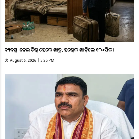
ଅବ୍ୟବସ୍ଥା ନେଇ ଅତିଷ୍ଠ ହେଲେ ଛାତ୍ର, ହଷ୍ଟେଲ ଛାଡ଼ିଲେ ୧୮୦ ପିଲା
August 6, 2026 | 5:35 PM