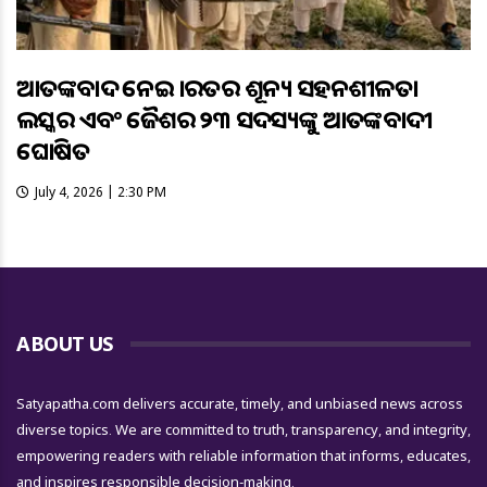
ଆତଙ୍କବାଦ ନେଇ ଭାରତର ଶୂନ୍ୟ ସହନଶୀଳତା
ଲସ୍କର ଏବଂ ଜୈଶର ୨୩ ସଦସ୍ୟଙ୍କୁ ଆତଙ୍କବାଦୀ
ଘୋଷିତ
July 4, 2026 | 2:30 PM
ABOUT US
Satyapatha.com delivers accurate, timely, and unbiased news across
diverse topics. We are committed to truth, transparency, and integrity,
empowering readers with reliable information that informs, educates,
and inspires responsible decision-making.