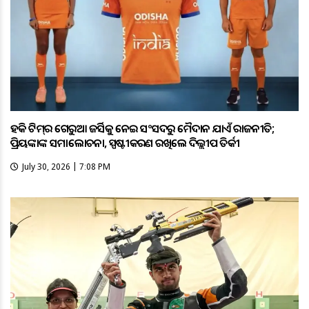
ହକି ଟିମ୍‌ର ଗେରୁଆ ଜର୍ସିକୁ ନେଇ ସଂସଦରୁ ମୈଦାନ ଯାଏଁ ରାଜନୀତି;
ପ୍ରିୟଙ୍କାଙ୍କ ସମାଲୋଚନା, ସ୍ପଷ୍ଟୀକରଣ ରଖିଲେ ଦିଲ୍ଲୀପ ତିର୍କୀ
July 30, 2026 | 7:08 PM