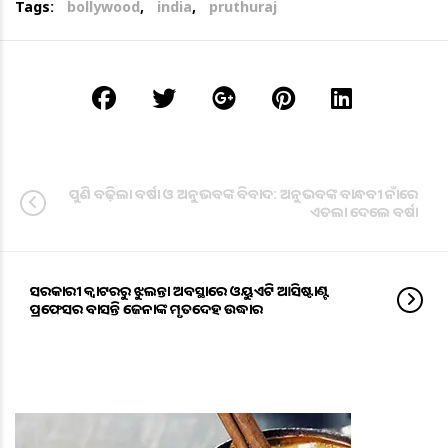
Tags:
bollywood
,
india
,
pruthuraj
ପୁଣି ବଢ଼ିଲା ବର୍ଷା ଓ ଅନୁଭବଙ୍କ ବିବାଦ: ଅନୁଭବଙ୍କ ବାନ୍ଧବୀ ନାଁରେ
ଏତଲା ଦେଲେ ବର୍ଷା
ସରକାରୀ କ୍ବାଟରରୁ ଝୁଲନ୍ତା ଅବସ୍ଥାରେ ଓୟୁଏଟି ଆସିଷ୍ଟାଣ୍ଟ
ପ୍ରଫେସର ବାସନ୍ତି ଜେନାଙ୍କ ମୃତଦେହ ଉଦ୍ଧାର