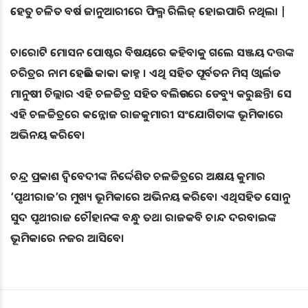
ହେତୁ ଚଳିତ ବର୍ଷ ଜାନୁଆରୀରେ ଫିଲ୍ମ ରିଲିଜ୍ ହୋଇପାରି ନଥିଲା |
ଚାରୋଟି ମୋସନ ପୋଷ୍ଟର ବିଷୟରେ କହିବାକୁ ଗଲେ ସଞ୍ଜୟ ଦତ୍ତଙ୍କ
ଚରିତ୍ରର ନାମ ହେଉଛି କାକା କାହ୍ନ । ଏଥି ସହିତ ପୂର୍ବତନ ମିସ୍‌ ଓ୍ବାର୍ଲଡ
ମାନୁଷୀ ଚିଲ୍ଲାର ଏହି ଚଳଚ୍ଚିତ୍ର ସହିତ ବଲିଉଡରେ ଡେବ୍ୟୁ କରୁଛନ୍ତି। ସେ
ଏହି ଚଳଚ୍ଚିତ୍ରରେ କନ୍ନୋଜ ରାଜକୁମାରୀ ସଂଯୋଗିତାଙ୍କ ଭୂମିକାରେ
ଅଭିନୟ କରିବେ।
ଚନ୍ଦ୍ର ପ୍ରକାଶ ଦ୍ବିବେଦୀଙ୍କ ନିର୍ଦ୍ଦେଶିତ ଚଳଚ୍ଚିତ୍ରରେ ଅକ୍ଷୟ କୁମାର
‘ପୃଥୀରାଜ’ର ମୁଖ୍ୟ ଭୂମିକାରେ ଅଭିନୟ କରିବେ। ଏଥିସହିତ ସୋନୁ
ସୁଦ ପୃଥୀରାଜ ଚୌହାନଙ୍କ ବନ୍ଧୁ ତଥା ରାଜକବି ଚାନ୍ଦ ଦରବାଇଙ୍କ
ଭୂମିକାରେ ନଜର ଆସିବେ।