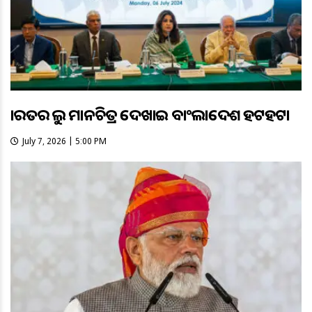
ଭାରତର ଭୁଲ ମାନଚିତ୍ର ଦେଖାଇ ବାଂଲାଦେଶ ହଟହଟା
July 7, 2026 | 5:00 PM