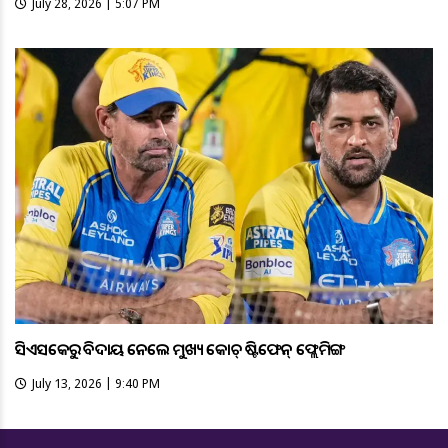
July 28, 2026 | 5:07 PM
ସିଏସକେରୁ ବିଦାୟ ନେଲେ ମୁଖ୍ୟ କୋଚ୍ ଷ୍ଟିଫେନ୍ ଫ୍ଲେମିଙ୍ଗ
July 13, 2026 | 9:40 PM