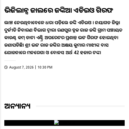
ଭିଜିଲାନ୍ସ ଜାଲରେ ଜଙ୍କିଆ ଏଡିଇଓ ଗିରଫ
ଲାଞ୍ଚ ନେଉଥିବାବେଳେ ଧରା ପଡ଼ିଲେ ଜଙ୍କିଆ ଏଡିଇଓ । ନୟାଗଡ ଜିଲ୍ଲା
ଦୁର୍ନୀତି ନିବାରଣ ବିଭାଗ ଦ୍ୱାରା ରଣପୁର ବ୍ଲକ ରାଜ ଜଙ୍କିଆ ଗ୍ରାମ ପଞ୍ଚାୟତ
ଆକାଉଣ୍ଟ କମ୍ ଡାଟା ଏଣ୍ଟ୍ରି ଅପରେଟର ପ୍ରଶାନ୍ତ ଭଟ୍ଟ ଗିରଫ ହୋଇଥିବା
ଜଣାପଡିଛି। ଶ୍ରୀ ଭଟ୍ଟ ରାଜ ଜଙ୍କିଆର ଅକ୍ଷୟ କୁମାର ମାଝୀଙ୍କ ଆବାସ
ଯୋଜନାରେ ମନରେଗା ଓ ବୋନସ ଅର୍ଥ 42 ହଜାର ଟଙ୍କା
August 7, 2026 | 10:30 PM
ଅନ୍ୟାନ୍ୟ