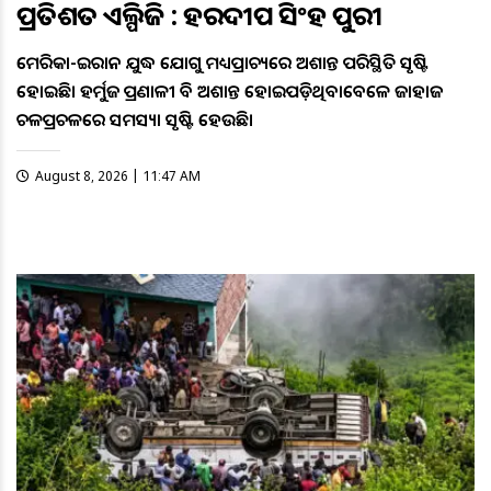
ପ୍ରତିଶତ ଏଲ୍ପିଜି : ହରଦୀପ ସିଂହ ପୁରୀ
ଆମେରିକା-ଇରାନ ଯୁଦ୍ଧ ଯୋଗୁ ମଧ୍ୟପ୍ରାଚ୍ୟରେ ଅଶାନ୍ତ ପରିସ୍ଥିତି ସୃଷ୍ଟି
ହୋଇଛି। ହର୍ମୁଜ ପ୍ରଣାଳୀ ବି ଅଶାନ୍ତ ହୋଇପଡ଼ିଥିବାବେଳେ ଜାହାଜ
ଚଳପ୍ରଚଳରେ ସମସ୍ୟା ସୃଷ୍ଟି ହେଉଛି।
August 8, 2026 | 11:47 AM