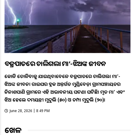
ବଜ୍ରପାତରେ ଚାଲିଗଲା ମା’-ଝିଅଙ୍କ ଜୀବନ
କୋଳି ତୋଳିବାକୁ ଯାଇଥିବାବେଳେ ବଜ୍ରପାତରେ ଚାଲିଗଲା ମା’-
ଝିଅଙ୍କ ଜୀବନ। ରାଇଘର ବ୍ଲକ ଅନ୍ତର୍ଗତ ମୁଣ୍ଡିବେଡ଼ା ଗ୍ରାମପଞ୍ଚାୟତର
ନିନାଶପାଣି ଗ୍ରାମରେ ଏହି ଅଭାବନୀୟ ଘଟଣା ଘଟିଛି। ମୃତ ମା’ ଏବଂ
ଝିଅ ହେଲେ ଦମୟନ୍ତୀ ମୁଦୁଲି (୫୦) ଓ ଚମ୍ପା ମୁଦୁଲି (୨୦)।
June 28, 2026 | 8:49 PM
ଖେଳ