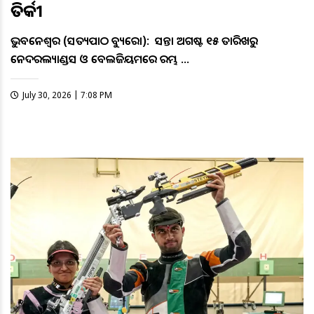
ତିର୍କୀ
ଭୁବନେଶ୍ୱର (ସତ୍ୟପାଠ ବ୍ୟୁରୋ): ଆସନ୍ତା ଅଗଷ୍ଟ ୧୫ ତାରିଖରୁ
ନେଦରଲ୍ୟାଣ୍ଡସ ଓ ବେଲଜିୟମରେ ଆରମ୍ଭ …
July 30, 2026 | 7:08 PM