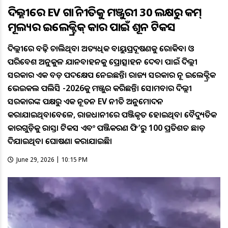
ଦିଲ୍ଲୀରେ EV ଗାଡ଼ି ନୀତିକୁ ମଞ୍ଜୁରୀ 30 ଲକ୍ଷରୁ କମ୍
ମୂଲ୍ୟର ଇଲେକ୍ଟ୍ରିକ୍ କାର ପାଇଁ ଶୂନ ଟିକସ
ଦିଲ୍ଲୀରେ ବଢ଼ି ଚାଲିଥିବା ଅତ୍ୟଧିକ ବାୟୁପ୍ରଦୂଷଣକୁ ରୋକିବା ଓ
ପରିବେଶ ଅନୁକୁଳ ଯାନବାହନକୁ ପ୍ରୋତ୍ସାହନ ଦେବା ପାଇଁ ଦିଲ୍ଲୀ
ସରକାର ଏକ ବଡ଼ ପଦକ୍ଷେପ ନେଇଛନ୍ତି। ରାଜ୍ୟ ସରକାର ନୂଆ ଇଲେକ୍ଟ୍ରିକ
ଭେଇକଲ ପଲିସି -2026କୁ ମଞ୍ଜୁର କରିଛନ୍ତି। ସୋମବାର ଦିଲ୍ଲୀ
ସରକାରଙ୍କ ପକ୍ଷରୁ ଏକ ନୂତନ EV ନୀତି ଅନୁମୋଦନ
କରାଯାଇଥିବାବେଳେ, ରାଜଧାନୀରେ ପଞ୍ଜିକୃତ ହୋଇଥିବା ବୈଦ୍ୟୁତିକ
କାରଗୁଡ଼ିକୁ ରାସ୍ତା ଟିକସ ଏବଂ ପଞ୍ଜିକରଣ ଫି’ରୁ 100 ପ୍ରତିଶତ ଛାଡ଼
ଦିଆଯାଇଥିବା ଘୋଷଣା କରାଯାଇଛି।
June 29, 2026 | 10:15 PM