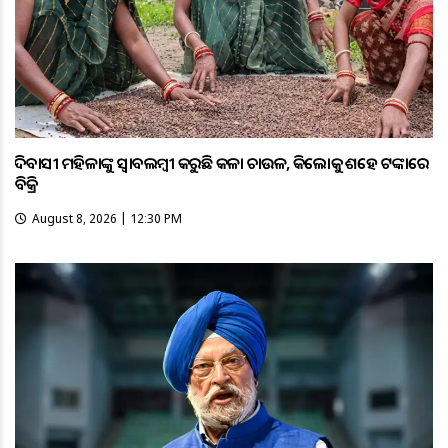
ଆଦିବାସୀ ମହିଳାଙ୍କୁ ସ୍ଵାବଲମ୍ଵୀ କରୁଛି କଳା ଚାଉଳ, କିଲୋକୁ ଶହେ ଟଙ୍କାରେ
ବିକ୍ରି
August 8, 2026 | 12:30 PM