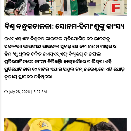
ବିଶ୍ବ ବନ୍ଧୁକଚାଳନା: ସୋନମ-ହିମାଂଶୁଙ୍କୁ କାଂସ୍ୟ
ଆଇଏସ୍‌ଏସ୍‌ଏଫ୍‌ ବିଶ୍ବକପ୍‌ ରାଇଫଲ ପ୍ରତିଯୋଗିତାରେ ଭାରତକୁ
ସଫଳତା। ଭାରତୀୟ ରାଇଫଲ ସୁଟର୍‌ ସୋନମ ଉତ୍ତମ ମାସ୍କର ଓ
ହିମାଂଶୁ ଧିଲନ ଚଳିତ ଆଇଏସ୍‌ଏସ୍‌ଏଫ୍‌ ବିଶ୍ବକପ୍‌ ରାଇଫଲ
ପ୍ରତିଯୋଗିତାରେ କାଂସ୍ୟ ଜିତିଛନ୍ତି। ହାଙ୍ଗ୍‌ଝୌରେ ଚାଲିଥିବା ଏହି
ପ୍ରତିଯୋଗିତାର ୧୦ ମିଟର ଏୟାର ପିସ୍ତଲ ଟିମ୍‌ ଇଭେଣ୍ଟରେ ଏହି ଯୋଡ଼ି
ତୃତୀୟ ସ୍ଥାନରେ ରହିଥିଲେ।
July 28, 2026 | 5:07 PM