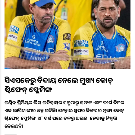
ସିଏସକେରୁ ବିଦାୟ ନେଲେ ମୁଖ୍ୟ କୋଚ୍
ଷ୍ଟିଫେନ୍ ଫ୍ଲେମିଙ୍ଗ
ଇଣ୍ଡିଆନ ପ୍ରିମିୟର ଲିଗ୍ ଇତିହାସର ସବୁଠାରୁ ସଫଳ ଏବଂ ଦୀର୍ଘ ଦିନର
ଏକ ଭାଗିଦାରୀର ଅନ୍ତ ଘଟିଛି। ଚେନ୍ନାଇ ସୁପର କିଙ୍ଗସର ମୁଖ୍ୟ କୋଚ୍
ଷ୍ଟିଫେନ୍ ଫ୍ଲେମିଙ୍ଗ ୧୮ ବର୍ଷ ପରେ ଦଳରୁ ଅଲଗା ହେବାକୁ ନିଷ୍ପତ୍ତି
ନେଇଛନ୍ତି।