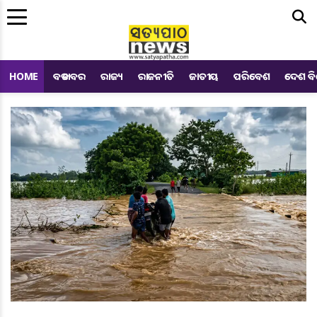
Me
HOME
ବଡ ଖବର
ରାଜ୍ୟ
ରାଜନୀତି
ଜାତୀୟ
ପରିବେଶ
ଦେଶ ବ