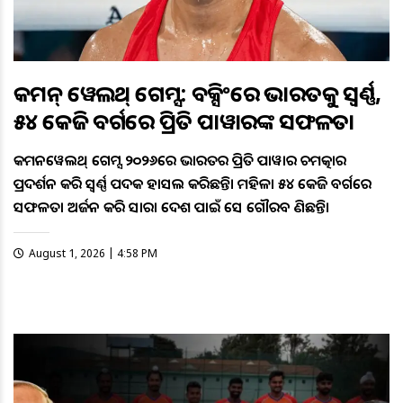
କମନ୍ ୱେଲଥ୍ ଗେମ୍ସ: ବକ୍ସିଂରେ ଭାରତକୁ ସ୍ବର୍ଣ୍ଣ,
୫୪ କେଜି ବର୍ଗରେ ପ୍ରିତି ପାୱାରଙ୍କ ସଫଳତା
କମନୱେଲଥ୍ ଗେମ୍ସ ୨୦୨୬ରେ ଭାରତର ପ୍ରିତି ପାୱାର ଚମତ୍କାର
ପ୍ରଦର୍ଶନ କରି ସ୍ବର୍ଣ୍ଣ ପଦକ ହାସଲ କରିଛନ୍ତି। ମହିଳା ୫୪ କେଜି ବର୍ଗରେ
ସଫଳତା ଅର୍ଜନ କରି ସାରା ଦେଶ ପାଇଁ ସେ ଗୌରବ ଆଣିଛନ୍ତି।
August 1, 2026 | 4:58 PM