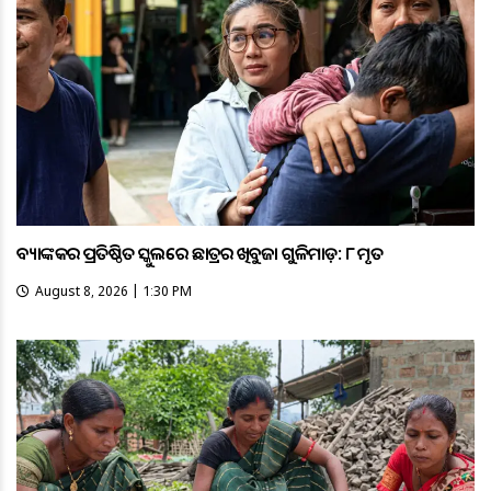
ବ୍ୟାଙ୍କକର ପ୍ରତିଷ୍ଠିତ ସ୍କୁଲରେ ଛାତ୍ରର ଆଖିବୁଜା ଗୁଳିମାଡ଼: ୮ ମୃତ
August 8, 2026 | 1:30 PM