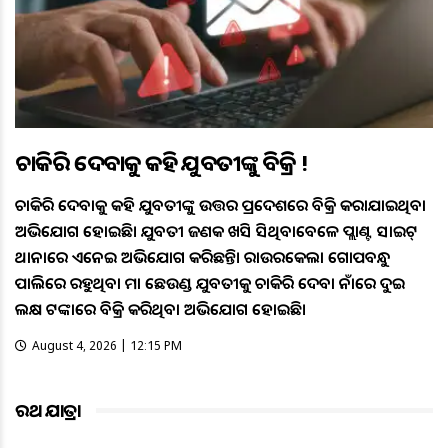
ଚାକିରି ଦେବାକୁ କହି ଯୁବତୀଙ୍କୁ ବିକ୍ରି !
ଚାକିରି ଦେବାକୁ କହି ଯୁବତୀଙ୍କୁ ଉତ୍ତର ପ୍ରଦେଶରେ ବିକ୍ରି କରାଯାଇଥିବା
ଅଭିଯୋଗ ହୋଇଛି। ଯୁବତୀ ଜଣକ ଖସି ଆସିଥିବାବେଳେ ପ୍ଲାଣ୍ଟ ସାଇଟ୍
ଥାନାରେ ଏନେଇ ଅଭିଯୋଗ କରିଛନ୍ତି। ରାଉରକେଲା ଗୋପବନ୍ଧୁ
ପାଲିରେ ରହୁଥିବା ମାଆ ଛେଉଣ୍ଡ ଯୁବତୀକୁ ଚାକିରି ଦେବା ନାଁରେ ଦୁଇ
ଲକ୍ଷ ଟଙ୍କାରେ ବିକ୍ରି କରିଥିବା ଅଭିଯୋଗ ହୋଇଛି।
August 4, 2026 | 12:15 PM
ରଥ ଯାତ୍ରା