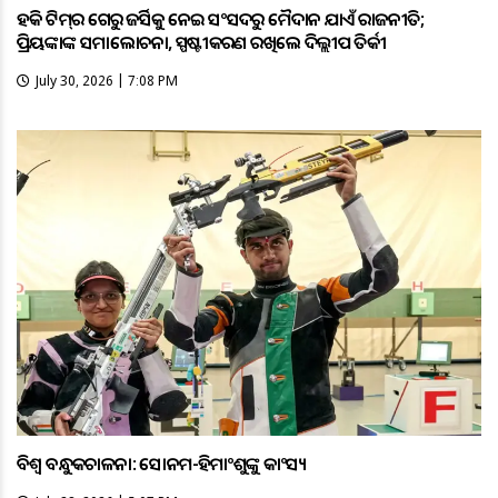
ହକି ଟିମ୍‌ର ଗେରୁଆ ଜର୍ସିକୁ ନେଇ ସଂସଦରୁ ମୈଦାନ ଯାଏଁ ରାଜନୀତି;
ପ୍ରିୟଙ୍କାଙ୍କ ସମାଲୋଚନା, ସ୍ପଷ୍ଟୀକରଣ ରଖିଲେ ଦିଲ୍ଲୀପ ତିର୍କୀ
July 30, 2026 | 7:08 PM
ବିଶ୍ବ ବନ୍ଧୁକଚାଳନା: ସୋନମ-ହିମାଂଶୁଙ୍କୁ କାଂସ୍ୟ