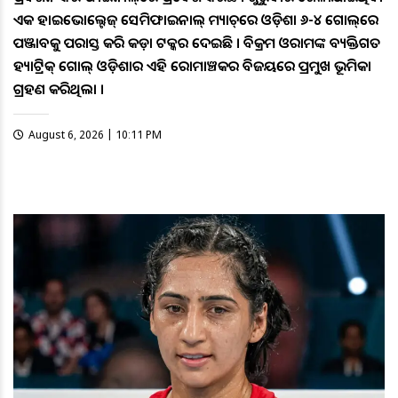
ଏକ ହାଇଭୋଲ୍ଟେଜ୍‌ ସେମିଫାଇନାଲ୍‌ ମ୍ୟାଚ୍‌ରେ ଓଡ଼ିଶା ୬-୪ ଗୋଲ୍‌ରେ
ପଞ୍ଜାବକୁ ପରାସ୍ତ କରି କଡ଼ା ଟକ୍କର ଦେଇଛି । ବିକ୍ରମ ଓରାମଙ୍କ ବ୍ୟକ୍ତିଗତ
ହ୍ୟାଟ୍ରିକ୍‌ ଗୋଲ୍‌ ଓଡ଼ିଶାର ଏହି ରୋମାଞ୍ଚକର ବିଜୟରେ ପ୍ରମୁଖ ଭୂମିକା
ଗ୍ରହଣ କରିଥିଲା ।
August 6, 2026 | 10:11 PM