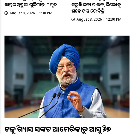
ଛାତ୍ରର ଆଖିବୁଜା ଗୁଳିମାଡ଼: ୮ ମୃତ
କରୁଛି କଳା ଚାଉଳ, କିଲୋକୁ
ଶହେ ଟଙ୍କାରେ ବିକ୍ରି
August 8, 2026 | 1:30 PM
August 8, 2026 | 12:30 PM
ଟଳୁଛି ଗ୍ୟାସ ସଙ୍କଟ ଆମେରିକାରୁ ଆସୁଛି ୬୭