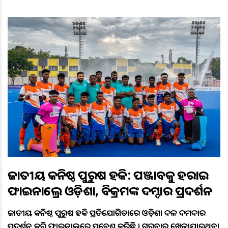
ଜାତୀୟ କନିଷ୍ଠ ପୁରୁଷ ହକି: ପଞ୍ଜାବକୁ ହରାଇ
ଫାଇନାଲ୍ରେ ଓଡ଼ିଶା, ବିକ୍ରମଙ୍କ ଦମ୍ଦାର ପ୍ରଦର୍ଶନ
ଜାତୀୟ କନିଷ୍ଠ ପୁରୁଷ ହକି ପ୍ରତିଯୋଗିତାରେ ଓଡ଼ିଶା ଦଳ ଦମଦାର
ପ୍ରଦର୍ଶନ କରି ଫାଇନାଲ୍‌ରେ ପ୍ରବେଶ କରିଛି । ଗୁରୁବାର ଖେଳାଯାଇଥିବା