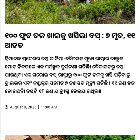
୧୦୦ ଫୁଟ ତଳ ଖାଇକୁ ଖସିଲା ବସ୍ : ୭ ମୃତ, ୧୧
ଆହତ
ହିମାଚଳ ପ୍ରଦେଶର ଚମ୍ବାର ଟିସା-ବୈରଗଡ଼ ମୁଖ୍ୟ ରାସ୍ତାର ଚାଲୁଜ୍
ମୋଡ଼ ନିକଟରେ ଏକ ମର୍ମନ୍ତୁଦ ଦୁର୍ଘଟଣା ଘଟିଛି। ବୈରାଗଡ଼ରୁ ଚମ୍ବା
ଯାଉଥିବା ଏକ ଘରୋଇ ବସ୍ ରାସ୍ତାରୁ ୧୦୦ ଫୁଟ ତଳକୁ ଖସି ପଡ଼ିବାରୁ
ଡ୍ରାଇଭର ଏବଂ କଣ୍ଡକ୍ଟର ସମେତ ୭ ଜଣଙ୍କର ମୃତ୍ୟୁ ଘଟିଛି । ୧୧ ଜଣ ଆହତ
ହୋଇଛନ୍ତି। ବସ୍‌ଟି ୧୮ ଜଣ ଯାତ୍ରୀଙ୍କୁ ନେଇଯାଉଥିଲା।
August 8, 2026 | 11:00 AM