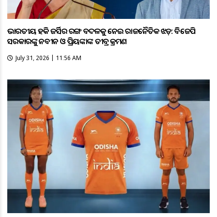
ଭାରତୀୟ ହକି ଜର୍ସିର ରଙ୍ଗ ବଦଳକୁ ନେଇ ରାଜନୈତିକ ଝଡ଼: ବିଜେପି
ସରକାରଙ୍କୁ ନବୀନ ଓ ପ୍ରିୟଙ୍କାଙ୍କ ତୀବ୍ର ଆକ୍ରମଣ
July 31, 2026 | 11:56 AM