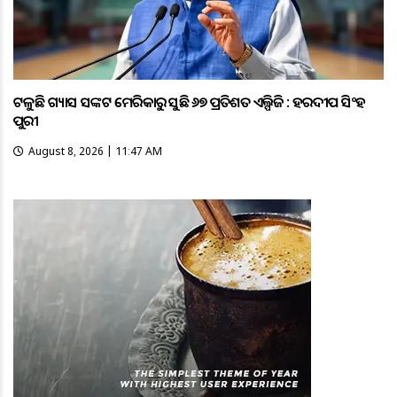
ଟଳୁଛି ଗ୍ୟାସ ସଙ୍କଟ ଆମେରିକାରୁ ଆସୁଛି ୬୭ ପ୍ରତିଶତ ଏଲ୍ପିଜି : ହରଦୀପ ସିଂହ
ପୁରୀ
August 8, 2026 | 11:47 AM