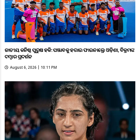
ଜାତୀୟ କନିଷ୍ଠ ପୁରୁଷ ହକି: ପଞ୍ଜାବକୁ ହରାଇ ଫାଇନାଲ୍ରେ ଓଡ଼ିଶା, ବିକ୍ରମଙ୍କ
ଦମ୍ଦାର ପ୍ରଦର୍ଶନ
August 6, 2026 | 10:11 PM