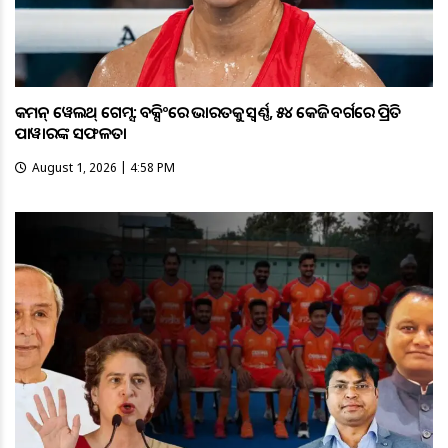
କମନ୍ ୱେଲଥ୍ ଗେମ୍ସ: ବକ୍ସିଂରେ ଭାରତକୁ ସ୍ବର୍ଣ୍ଣ, ୫୪ କେଜି ବର୍ଗରେ ପ୍ରିତି
ପାୱାରଙ୍କ ସଫଳତା
August 1, 2026 | 4:58 PM