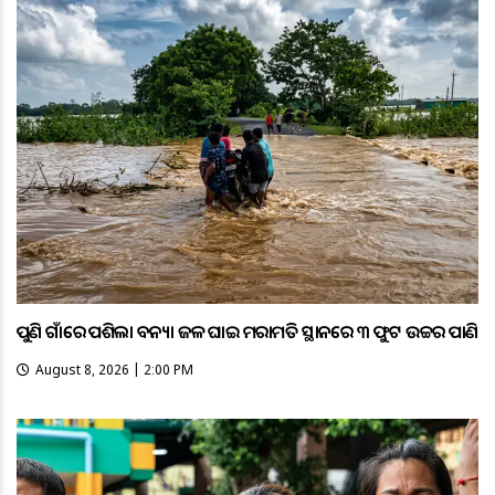
ପୁଣି ଗାଁରେ ପଶିଲା ବନ୍ୟା ଜଳ ଘାଇ ମରାମତି ସ୍ଥାନରେ ୩ ଫୁଟ ଉଚ୍ଚର ପାଣି
August 8, 2026 | 2:00 PM