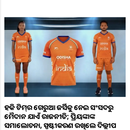
ହକି ଟିମ୍‌ର ଗେରୁଆ ଜର୍ସିକୁ ନେଇ ସଂସଦରୁ
ମୈଦାନ ଯାଏଁ ରାଜନୀତି; ପ୍ରିୟଙ୍କାଙ୍କ
ସମାଲୋଚନା, ସ୍ପଷ୍ଟୀକରଣ ରଖିଲେ ଦିଲ୍ଲୀପ