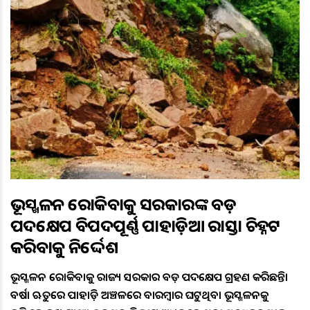
ଭୂସ୍ଖଳନ ରୋକିବାକୁ ସରକାରଙ୍କ ବଡ଼
ପଦକ୍ଷେପ ବିପଦପୂର୍ଣ୍ଣ ପାହାଡ଼ିଆ ରାସ୍ତା ଚିହ୍ନଟ
କରିବାକୁ ନିର୍ଦ୍ଦେଶ
ଭୂସ୍ଖଳନ ରୋକିବାକୁ ରାଜ୍ୟ ସରକାର ବଡ଼ ପଦକ୍ଷେପ ଗ୍ରହଣ କରିଛନ୍ତି।
ବର୍ଷା ଋତୁରେ ପାହାଡ଼ିଆ ଅଞ୍ଚଳରେ ବାରମ୍ବାର ଘଟୁଥିବା ଭୂସ୍ଖଳନକୁ