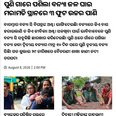
ପୁଣି ଗାଁରେ ପଶିଲା ବନ୍ୟା ଜଳ ଘାଇ
ମରାମତି ସ୍ଥାନରେ ୩ ଫୁଟ ଉଚ୍ଚର ପାଣି
ବାରମ୍ବାର ବନ୍ୟା ଆସି ବିପନ୍ନଙ୍କ ଅଣ୍ଟା ଭାଙ୍ଗିଦେଇଛି। ବନ୍ୟାରେ କିଏ ବାସ
ହରାଇଲାଣି ତ କିଏ ଜୀବିକା। ଅଣ୍ଟା ସଳଖିବା ପାଇଁ ଭାବିବାବେଳେ ପୁଣି
ବନ୍ୟା ଆସି ସବୁକିଛି ଛାରଖାର କରିଦେଉଛି। ପୁଣି ଥରେ ଗାଁରେ ପଶିଲା
ବନ୍ୟା ଜଳ। ଦ୍ୱିତୀୟ ବନ୍ୟାର ମାତ୍ର ୧୦ ଦିନ ପରେ ପୁଣି ତୃତୀୟ ବନ୍ୟା
ଆସିଛି। ଗତ ଜୁଲାଇ ୨୯ ତାରିଖରେ ବୈତରଣୀ ଶାଖା କାଣୀ ନଦୀ
ତରପଦା
August 8, 2026 | 2:00 PM
ବ୍ୟାଙ୍କକର ପ୍ରତିଷ୍ଠିତ ସ୍କୁଲରେ
ଆଦିବାସୀ ମହିଳାଙ୍କୁ ସ୍ଵାବଲମ୍ଵୀ