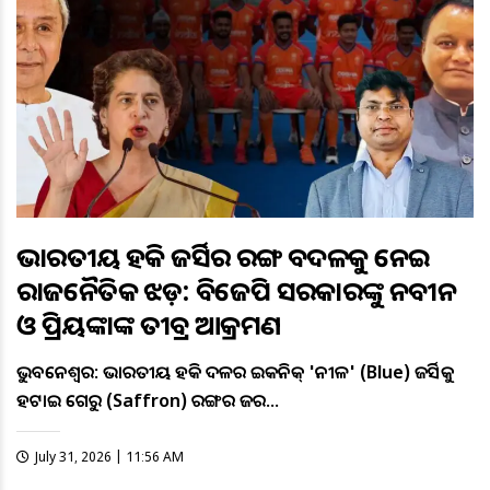
ଭାରତୀୟ ହକି ଜର୍ସିର ରଙ୍ଗ ବଦଳକୁ ନେଇ
ରାଜନୈତିକ ଝଡ଼: ବିଜେପି ସରକାରଙ୍କୁ ନବୀନ
ଓ ପ୍ରିୟଙ୍କାଙ୍କ ତୀବ୍ର ଆକ୍ରମଣ
ଭୁବନେଶ୍ୱର: ଭାରତୀୟ ହକି ଦଳର ଆଇକନିକ୍ 'ନୀଳ' (Blue) ଜର୍ସିକୁ
ହଟାଇ ଗେରୁଆ (Saffron) ରଙ୍ଗର ଜର…
July 31, 2026 | 11:56 AM