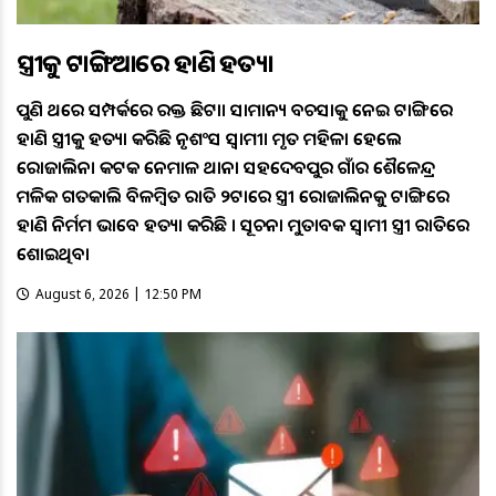
ସ୍ତ୍ରୀକୁ ଟାଙ୍ଗିଆରେ ହାଣି ହତ୍ୟା
ପୁଣି ଥରେ ସମ୍ପର୍କରେ ରକ୍ତ ଛିଟା। ସାମାନ୍ୟ ବଚସାକୁ ନେଇ ଟାଙ୍ଗିଆରେ
ହାଣି ସ୍ତ୍ରୀକୁ ହତ୍ୟା କରିଛି ନୃଶଂସ ସ୍ବାମୀ। ମୃତ ମହିଳା ହେଲେ
ରୋଜାଲିନ। କଟକ ନେମାଳ ଥାନା ସହଦେବପୁର ଗାଁର ଶୈଳେନ୍ଦ୍ର
ମଳିକ ଗତକାଲି ବିଳମ୍ବିତ ରାତି ୨ଟାରେ ସ୍ତ୍ରୀ ରୋଜାଲିନକୁ ଟାଙ୍ଗିଆରେ
ହାଣି ନିର୍ମମ ଭାବେ ହତ୍ୟା କରିଛି । ସୂଚନା ମୁତାବକ ସ୍ୱାମୀ ସ୍ତ୍ରୀ ରାତିରେ
ଶୋଇଥିବା
August 6, 2026 | 12:50 PM