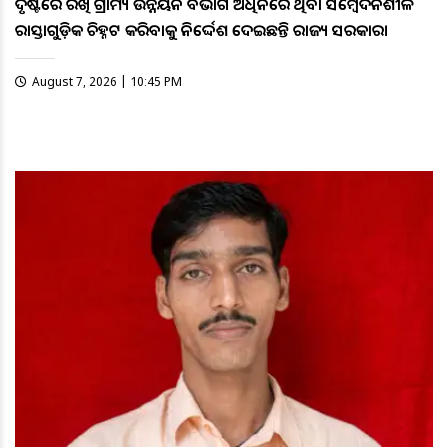
ଦୃଷ୍ଟିରେ ରଖି ଗ୍ରାମ୍ୟ ଉନ୍ନୟନ ବିଭାଗ ଅଧିନରେ ଥିବା ସମ୍ବେଦନଶୀଳ
ରାସ୍ତାଗୁଡ଼ିକ ଚିହ୍ନଟ କରିବାକୁ ନିର୍ଦ୍ଦେଶ ଦେଇଛନ୍ତି ରାଜ୍ୟ ସରକାର।
August 7, 2026 | 10:45 PM