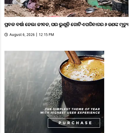
ପ୍ରବଳ ବର୍ଷା ନେଲା ଜୀବନ, ଘର ଭୁଶୁଡ଼ି ଗୋଟିଏ ପରିବାରର ୬ ଜଣଙ୍କ ମୃତ୍ୟୁ
August 6, 2026 | 12:15 PM