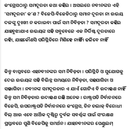
କଂଗ୍ରେସଠାରୁ ସମଦୂରତା କଥା କହିଲେ । ଅସଲରେ ନବୀନଙ୍କର ଏହି
‘ସମଦୂରତା’ କ’ଣ ? ବିଜେପି-ବିଜେଡିଠାରୁ ସମାନ ଦୂରତା ନା ଉଭୟ
ଦଳଙ୍କୁ ଦୁଃଖୀ ନ କରାଇବା ପାଇଁ ସମ ନିବିଡ଼ତା ? ସମଦୂରତା କହିଲେ
ଯାହା ବୁଝାଯାଏ ଉଭୟଙ୍କ ସହିତ ସବୁବେଳେ ଏକ ନିର୍ଦ୍ଦିଷ୍ଟ ଦୂରତାରେ
ରହିବା, ଯାହା କୌଣସି ପରିସ୍ଥିତିରେ ମିଶିହେବ ନାହିଁ ବା ଢଳିବେ ନାହିଁ ।
କିନ୍ତୁ ବାସ୍ତବରେ ଏହା ନବୀନଙ୍କର ସମ ନିବିଡ଼ତା । ପରିସ୍ଥିତି ଓ ସୁଯୋଗକୁ
ଦେଇ ଉଭୟଙ୍କ ସହିତ ବିଭିନ୍ନ ସମୟରେ ନିବିଡ଼ତା, ସହଯୋଗିତା ଓ
ସହଭାଗିତା । ନବୀନଙ୍କ ସମଦୂରତାର ଏ ଯାଏଁ ଗୋଟିଏ ବି ଉଦାହରଣ ନାହିଁ ।
କିନ୍ତୁ ସମ ନିବିଡ଼ତାର ଉଦାହରଣ ରହିଛି ଅନେକ । ରାଷ୍ଟ୍ରପତି ନିର୍ବାଚନରେ
ବିଜେପି, ଉପରାଷ୍ଟ୍ରପତି ନିର୍ବାଚନରେ କଂଗ୍ରେସ, ତିନ ତଲାକ୍‌ ବିରୋଧୀ
ବିଲ୍‌ ଆଉ ଏବେ ଆର୍ଥିକ ଦୃଷ୍ଟିରୁ ଦୁର୍ବଳ ସବର୍ଣ୍ଣଙ୍କ ପାଇଁ ସଂରକ୍ଷଣ
ପ୍ରସ୍ତାବରେ ପୁଣି ବିଜେପିକୁ ସମର୍ଥନ । ଯାହା ନବୀନଙ୍କର ପେଣ୍ଡୁଲମ୍‌