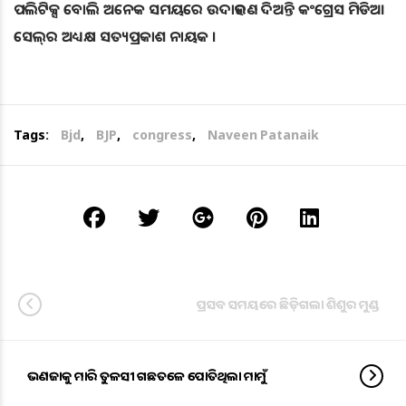
ପଲିଟିକ୍ସ ବୋଲି ଅନେକ ସମୟରେ ଉଦାହରଣ ଦିଅନ୍ତି କଂଗ୍ରେସ ମିଡିଆ
ସେଲ୍‌ର ଅଧ୍ୟକ୍ଷ ସତ୍ୟପ୍ରକାଶ ନାୟକ ।
Tags:
Bjd
,
BJP
,
congress
,
Naveen Patanaik
ପ୍ରସବ ସମୟରେ ଛିଡ଼ିଗଲା ଶିଶୁର ମୁଣ୍ଡ
ଭଣଜାକୁ ମାରି ତୁଳସୀ ଗଛତଳେ ପୋତିଥିଲା ମାମୁଁ