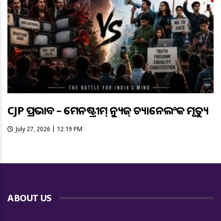
CJP ପ୍ରଭାବ – ମେନଷ୍ଟ୍ରୀମ୍ ନ୍ୟୁଜ୍ ଚ୍ୟାନେଲଂକ ମୃତ୍ୟୁ
July 27, 2026 | 12:19 PM
ABOUT US