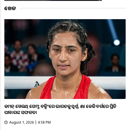
ଖେଳ
କମନ୍ ୱେଲଥ୍ ଗେମ୍ସ: ବକ୍ସିଂରେ ଭାରତକୁ ସ୍ବର୍ଣ୍ଣ, ୫୪ କେଜି ବର୍ଗରେ ପ୍ରିତି
ପାୱାରଙ୍କ ସଫଳତା
August 1, 2026 | 4:58 PM