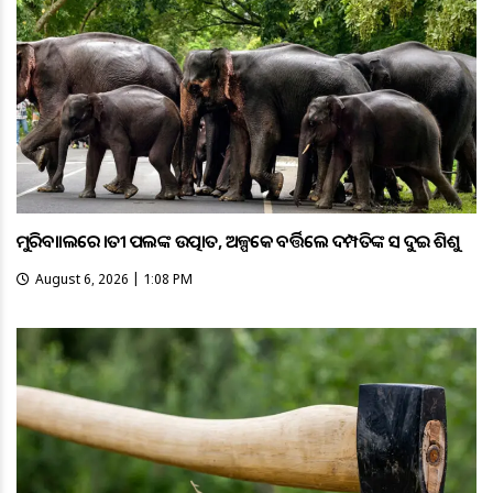
ମୁରିବାହାଲରେ ହାତୀ ପଲଙ୍କ ଉତ୍ପାତ, ଅଳ୍ପକେ ବର୍ତ୍ତିଲେ ଦମ୍ପତିଙ୍କ ସହ ଦୁଇ ଶିଶୁ
August 6, 2026 | 1:08 PM