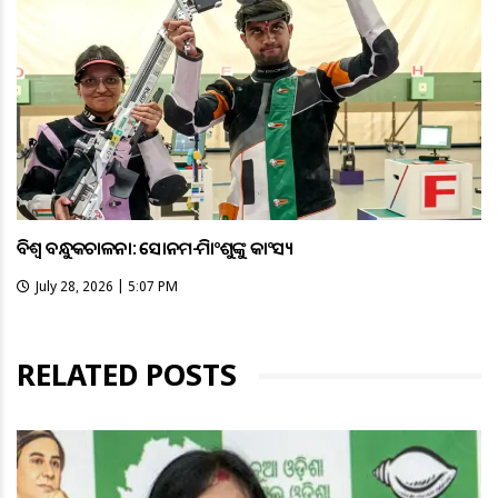
ବିଶ୍ବ ବନ୍ଧୁକଚାଳନା: ସୋନମ-ହିମାଂଶୁଙ୍କୁ କାଂସ୍ୟ
July 28, 2026 | 5:07 PM
RELATED POSTS