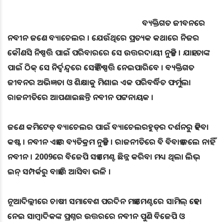
ବ୍ୟକ୍ତିଗତ ଜୀବନରେ
ନବୀନ ଜଣେ ବ୍ୟାଚେଲର । ଯେଉଁଥିରେ ପ୍ରତ୍ୟକ କଥାରେ ନିଜର
କୌଣସି ନିଷ୍ପତ୍ତି ପାଇଁ ପରିବାରରେ ସେ ଉତ୍ତରଦାୟୀ ନୁହନ୍ତି । ଯାହା ତାଙ୍କ
ପାଇଁ ଠିକ୍‌ ସେ ନିର୍ଦ୍ବନ୍ଦ୍ବରେ ସେହି ନିଷ୍ପତ୍ତି ନେଇପାରିବେ । ବ୍ୟକ୍ତିଗତ
ଜୀବନର ଅଭିଜ୍ଞତା ଓ ଶିକ୍ଷାକୁ ମିଶାଇ ଏକ ପରିବର୍ଦ୍ଧିତ ଫର୍ମୁଲା
ରାଜନୀତିରେ ଆପଣାଇଛନ୍ତି ନବୀନ ପଟ୍ଟନାୟକ ।
ଜଣେ କମିଟେଡ୍‌ ବ୍ୟାଚେଲର ପାଇଁ ବ୍ୟାଚେଲରହୁଡ୍‌ର ଦର୍ଶନରୁ ହଟିବା
କଷ୍ଟ । ନବୀନ ଏହାର ବ୍ୟତିକ୍ରମ ନୁହନ୍ତି । ରାଜନୀତିରେ ବି ବିବାହ କଲେ ନାହିଁ
ନବୀନ । 2009ରେ ବିଜେପି ସହ ମେଣ୍ଟ ଛିନ୍ନ କରିବା ମଧ୍ୟ ଥିଲା ଲିଭ୍‌
ଇନ୍‌ ସମ୍ପର୍କରୁ ବାହାରି ଆସିବା ଭଳି ।
ନୂଆଦିଲ୍ଲୀରେ ଚାଷୀ ସମାବେଶ ପରଦିନ ମହାମେଣ୍ଟରେ ସାମିଲ୍‌ ହେବା
ନେଇ ସାମ୍ବାଦିକଙ୍କ ପ୍ରଶ୍ନର ଉତ୍ତରରେ ନବୀନ ପୁଣି ବିଜେପି ଓ