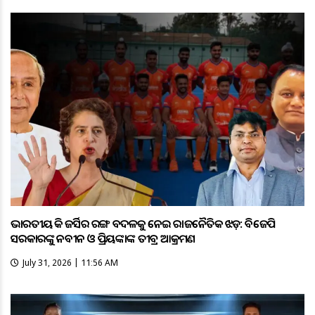
ଭାରତୀୟ ହକି ଜର୍ସିର ରଙ୍ଗ ବଦଳକୁ ନେଇ ରାଜନୈତିକ ଝଡ଼: ବିଜେପି
ସରକାରଙ୍କୁ ନବୀନ ଓ ପ୍ରିୟଙ୍କାଙ୍କ ତୀବ୍ର ଆକ୍ରମଣ
July 31, 2026 | 11:56 AM