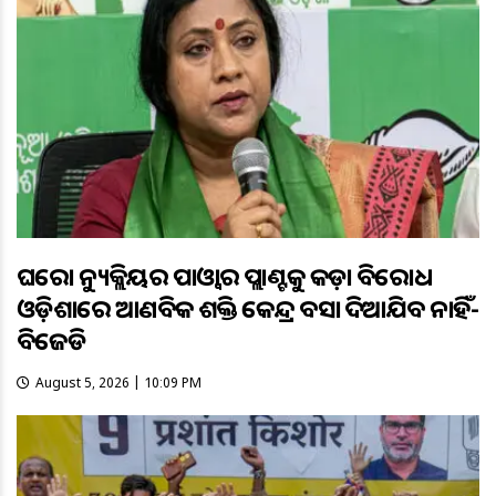
ଘରୋଇ ନ୍ୟୁକ୍ଲିୟର ପାଓ୍ବାର ପ୍ଲାଣ୍ଟକୁ କଡ଼ା ବିରୋଧ
ଓଡ଼ିଶାରେ ଆଣବିକ ଶକ୍ତି କେନ୍ଦ୍ର ବସାଇ ଦିଆଯିବ ନାହିଁ-
ବିଜେଡି
August 5, 2026 | 10:09 PM