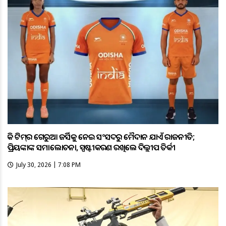
ହକି ଟିମ୍‌ର ଗେରୁଆ ଜର୍ସିକୁ ନେଇ ସଂସଦରୁ ମୈଦାନ ଯାଏଁ ରାଜନୀତି;
ପ୍ରିୟଙ୍କାଙ୍କ ସମାଲୋଚନା, ସ୍ପଷ୍ଟୀକରଣ ରଖିଲେ ଦିଲ୍ଲୀପ ତିର୍କୀ
July 30, 2026 | 7:08 PM