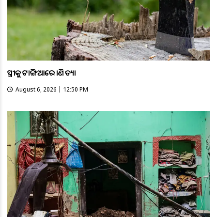
ସ୍ତ୍ରୀକୁ ଟାଙ୍ଗିଆରେ ହାଣି ହତ୍ୟା
August 6, 2026 | 12:50 PM