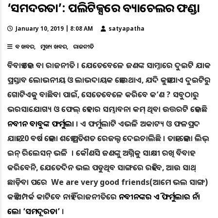
‘ସମଦୂରତା’: ପଲିଟିକ୍ସରେ ବ୍ୟାଚେଲର ଫଣ୍ଡା
January 10, 2019 | 8:08 AM
satyapatha
ବଡ ଖବର
ମୁଖ୍ୟ ଖବର
ରାଜନୀତି
ବିବାହ ହେଉ ବା ରାଜନୀତି । ଯେତେବେଳେ ଜଣଙ୍କ ସାମ୍ନାରେ ଦୁଇଟି ଯାକ
ପ୍ରସ୍ତାବ ଲୋଭନୀୟ ଓ ଲାଭଦାୟକ ହୋଇଥାଏ, ଯଦି କୁହାଯାଏ ଦୁଇଟିରୁ
ଗୋଟିଏକୁ ବାଛିବା ପାଇଁ, ସେତେବେଳେ କରିବେ କ’ଣ ? ସବୁଠାରୁ
ଭରସାଯୋଗ୍ୟ ଓ ଫେଲ୍‌ ହେବାର ସମ୍ଭାବନା କମ୍‌ ଥିବା ଉତ୍ତରଟି ହେଉଛି
ନବୀନ ବାବୁଙ୍କ ଫର୍ମୁଲା
। ଏ ଫର୍ମୁଲାଟି ଏଭଳି ଅକାଟ୍ୟ ଓ ଫଳପ୍ରଦ
ଯାହା 20 ବର୍ଷ ହେଲା ଶହେ ପ୍ରତିଶତ ରେଜଲ୍ଟ ଦେଇଚାଲିଛି । ତାହା ହେଲା ଲିଭ୍‌
ଇନ୍‌ ରିଲେସନ୍‌ ଭଳି । କୌଣସି ଜଣଙ୍କୁ ଅଗ୍ନିକୁ ସାକ୍ଷୀ ରଖି ବିବାହ
କରିବେନି, ଯେତେଦିନ ଭଲ ପଡୁଥିବ ସାଙ୍ଗରେ ରହିବେ, ଆଉ ସାଥ୍‌
ଛାଡ଼ିବା ପରେ We are very good friends(ଆମେ ଭଲ ସାଙ୍ଗ)
କହି ସମ୍ପର୍କ କାଟିବେ ନାହିଁ । ରାଜନୀତିରେ
ନବୀନଙ୍କର ଏହି ଫର୍ମୁଲାର ନାଁ
ହେଲା ‘ସମଦୂରତା’
।