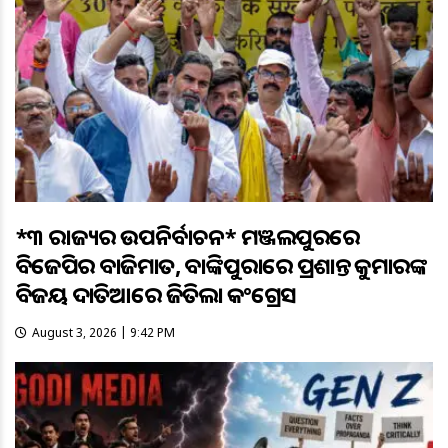
*୩ ରାଜ୍ୟର ଉପନିର୍ବାଚନ* ମଞ୍ଜଲପୁରରେ
ବିଜେପିର ବାଜିମାତ, ବାଙ୍କିପୁରାରେ ପ୍ରଶାନ୍ତ କୁମାରଙ୍କ
ବିଜୟ ଦାତିଆରେ ଜିତିଲା କଂଗ୍ରେସ
August 3, 2026 | 9:42 PM