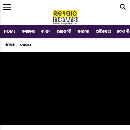
Me
HOME
ବଡ ଖବର
ରାଜ୍ୟ
ରାଜନୀତି
ଜାତୀୟ
ପରିବେଶ
ଦେଶ ବ
HOME
ବଡ ଖବର