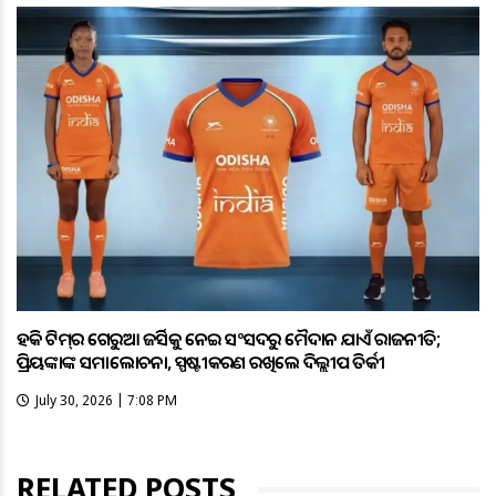
ହକି ଟିମ୍‌ର ଗେରୁଆ ଜର୍ସିକୁ ନେଇ ସଂସଦରୁ ମୈଦାନ ଯାଏଁ ରାଜନୀତି;
ପ୍ରିୟଙ୍କାଙ୍କ ସମାଲୋଚନା, ସ୍ପଷ୍ଟୀକରଣ ରଖିଲେ ଦିଲ୍ଲୀପ ତିର୍କୀ
July 30, 2026 | 7:08 PM
RELATED POSTS