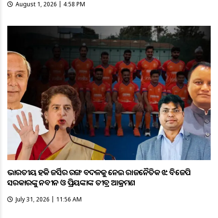
August 1, 2026 | 4:58 PM
ଭାରତୀୟ ହକି ଜର୍ସିର ରଙ୍ଗ ବଦଳକୁ ନେଇ ରାଜନୈତିକ ଝଡ଼: ବିଜେପି
ସରକାରଙ୍କୁ ନବୀନ ଓ ପ୍ରିୟଙ୍କାଙ୍କ ତୀବ୍ର ଆକ୍ରମଣ
July 31, 2026 | 11:56 AM