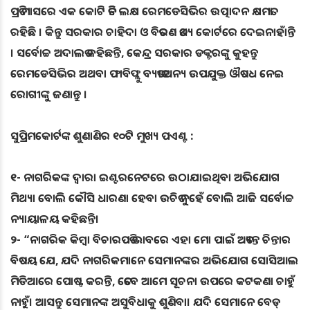
ପ୍ରତି ମାସରେ ଏକ କୋଟି ତିନି ଲକ୍ଷ ରେମଡେସିଭିର ଉତ୍ପାଦନ କ୍ଷମତା
ରହିଛି । କିନ୍ତୁ ସରକାର ଚାହିଦା ଓ ବିତରଣ ତଥ୍ୟ କୋର୍ଟରେ ଦେଇନାହାଁନ୍ତି
। ସର୍ବୋଚ୍ଚ ଅଦାଲତ କହିଛନ୍ତି, କେନ୍ଦ୍ର ସରକାର ଡକ୍ଟରଙ୍କୁ କୁହନ୍ତୁ
ରେମଡେସିଭିର ଅଥବା ଫାବିଫ୍ଲୁ ବ୍ୟତୀତ ଅନ୍ୟ ଉପଯୁକ୍ତ ଔଷଧ ନେଇ
ରୋଗୀଙ୍କୁ ଜଣାନ୍ତୁ ।
ସୁପ୍ରିମକୋର୍ଟଙ୍କ ଶୁଣାଣିର ୧୦ଟି ମୁଖ୍ୟ ପଏଣ୍ଟ :
୧- ନାଗରିକଙ୍କ ଦ୍ୱାରା ଇଣ୍ଟରନେଟରେ ଉଠାଯାଇଥିବା ଅଭିଯୋଗ
ମିଥ୍ୟା ବୋଲି କୌସି ଧାରଣା ହେବା ଉଚିତ ନୁହେଁ ବୋଲି ଆଜି ସର୍ବୋଚ୍ଚ
ନ୍ୟାୟାଳୟ କହିଛନ୍ତି।
୨- “ନାଗରିକ କିମ୍ବା ବିଚାରପତି ଭାବରେ ଏହା ମୋ ପାଇଁ ଅତ୍ୟନ୍ତ ଚିନ୍ତାର
ବିଷୟ ଯେ, ଯଦି ନାଗରିକମାନେ ସେମାନଙ୍କର ଅଭିଯୋଗ ସୋସିଆଲ
ମିଡିଆରେ ପୋଷ୍ଟ କରନ୍ତି, ତେବେ ଆମେ ସୂଚନା ଉପରେ କଟକଣା ଚାହୁଁ
ନାହୁଁ। ଆସନ୍ତୁ ସେମାନଙ୍କ ଅସୁବିଧାକୁ ଶୁଣିବା। ଯଦି ସେମାନେ ବେଡ୍