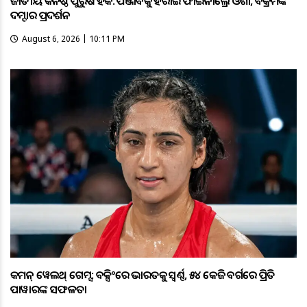
ଜାତୀୟ କନିଷ୍ଠ ପୁରୁଷ ହକି: ପଞ୍ଜାବକୁ ହରାଇ ଫାଇନାଲ୍ରେ ଓଡ଼ିଶା, ବିକ୍ରମଙ୍କ
ଦମ୍ଦାର ପ୍ରଦର୍ଶନ
August 6, 2026 | 10:11 PM
କମନ୍ ୱେଲଥ୍ ଗେମ୍ସ: ବକ୍ସିଂରେ ଭାରତକୁ ସ୍ବର୍ଣ୍ଣ, ୫୪ କେଜି ବର୍ଗରେ ପ୍ରିତି
ପାୱାରଙ୍କ ସଫଳତା