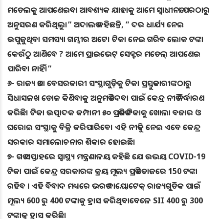
ମଡେଲକୁ ଆପଣେଇବା ଆବଶ୍ୟକ ଯାହାକୁ ଆମେ ସ୍ୱାଧୀନତା ପରଠାରୁ
ଅନୁସରଣ କରିଥିଲୁ।” ଅଦାଲତ କହିଛନ୍ତି, ” ଦର ଧାର୍ଯ୍ୟ ନେଇ
ଉପୁଜୁଥିବା ସମସ୍ୟା ଗମ୍ଭୀର ଅଟେ। ଟିକା ନେଇ ଗରିବ ଲୋକ ଟଙ୍କା
କେଉଁଠୁ ଆଣିବେ ? ଆମେ ପ୍ରାଇଭେଟ୍ ସେକ୍ଟର ମଡେଲ୍ ଆପଣେଇ
ପାରିବା ନାହିଁ।”
୬- ରାଜ୍ୟ ତଥା ବେସରକାରୀ ସଂସ୍ଥାଗୁଡ଼ିକୁ ଟିକା ପ୍ରସ୍ତୁତକାରୀଙ୍କଠାରୁ
ସିଧାସଳଖ ଡୋଜ କିଣିବାକୁ ଅନୁମତି ଦେବା ପାଇଁ କେନ୍ଦ୍ର ନୀତି ନିର୍ଦ୍ଧାରଣ
କରିଛି। ଟିକା ଉତ୍ପାଦକ କମ୍ପାନୀ ୫୦ ପ୍ରତିଶତ ଟିକାକୁ ଖୋଲା ବଜାର ଓ
ଘରୋଇ ସଂସ୍ଥାକୁ ବିକ୍ରି କରିପାରିବେ। ଏହି ନୀତିକୁ ନେଇ ଏବେ କେନ୍ଦ୍ର
ସରକାର ସମାଲୋଚନାର ଶିକାର ହୋଇଛି।
୭- ଗତ ସପ୍ତାହରେ ସ୍ୱାସ୍ଥ୍ୟ ମନ୍ତ୍ରଣାଳୟ କହିଛି ଯେ ଉଭୟ COVID-19
ଟିକା ପାଇଁ କେନ୍ଦ୍ର ସରକାରଙ୍କ କ୍ରୟ ମୂଲ୍ୟ ପ୍ରତି ଡୋଜରେ 150 ଟଙ୍କା
ରହିବ । ଏହି ବିବାଦ ମଧ୍ୟରେ ଭରତ ବାୟୋଟେକ୍ ରାଜ୍ୟଗୁଡିକ ପାଇଁ
ମୂଲ୍ୟ 600 ରୁ 400 ଟଙ୍କାକୁ ହ୍ରାସ କରିଥିବାବେଳେ SII 400 ରୁ 300
ଟଙ୍କାକୁ ହ୍ରାସ କରିଛି।