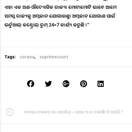
ଏହା ଏକ ଅଣ-ଔଦ୍ୟୋଗିକ ରାଜ୍ୟ। ମୋଟାମୋଟି ଭାବେ ଆମେ
ସମସ୍ତ ରାଜ୍ୟକୁ ଅମ୍ଳଜାନ ଯୋଗାଉଛୁ। ଅମ୍ଳଜାନ ଯୋଗାଣ ପାଇଁ
ଭର୍ଚୁଆଲ୍ କଣ୍ଟ୍ରୋଲ୍ ରୁମ୍ 24×7 କାର୍ଯ୍ୟ କରୁଛି ।”
Tags:
corana
,
suprimecourt
ହାୱାଲା ରାକେଟ୍ ରେ ପୋଲିସ – ସେଇ ୩ ନା ବଡ ବଡିଆ ବି ଅଛନ୍ତି ?