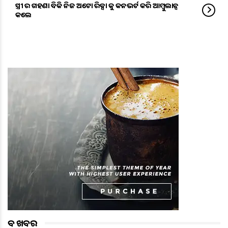
ସ୍ତ୍ରୀ ର ଗହଣା ବିକି ନିଜ ଅଟୋ ରିକ୍ସା କୁ କନଭର୍ଟ କରି ଆମ୍ବୁଲାନ୍ସ
କଲେ
ବଡ ଖବର