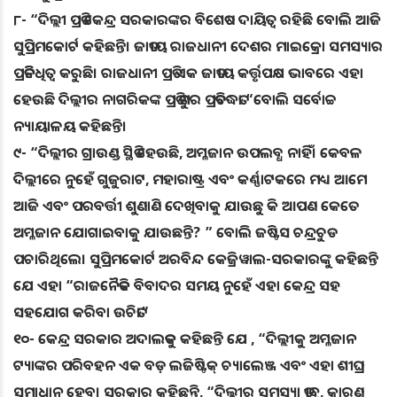
୮- “ଦିଲ୍ଲୀ ପ୍ରତି କେନ୍ଦ୍ର ସରକାରଙ୍କର ବିଶେଷ ଦାୟିତ୍ୱ ରହିଛି ବୋଲି ଆଜି
ସୁପ୍ରିମକୋର୍ଟ କହିଛନ୍ତି। ଜାତୀୟ ରାଜଧାନୀ ଦେଶର ମାଇକ୍ରୋ ସମସ୍ୟାର
ପ୍ରତିନିଧିତ୍ୱ କରୁଛି। ରାଜଧାନୀ ପ୍ରତି ଏକ ଜାତୀୟ କର୍ତ୍ତୃପକ୍ଷ ଭାବରେ ଏହା
ହେଉଛି ଦିଲ୍ଲୀର ନାଗରିକଙ୍କ ପ୍ରତି ତୁମର ପ୍ରତିବଦ୍ଧତା “ବୋଲି ସର୍ବୋଚ୍ଚ
ନ୍ୟାୟାଳୟ କହିଛନ୍ତି।
୯- “ଦିଲ୍ଲୀର ଗ୍ରାଉଣ୍ଡ ସ୍ଥିତି ହେଉଛି, ଅମ୍ଳଜାନ ଉପଲବ୍ଧ ନାହିଁ। କେବଳ
ଦିଲ୍ଲୀରେ ନୁହେଁ ଗୁଜୁରାଟ, ମହାରାଷ୍ଟ୍ର ଏବଂ କର୍ଣ୍ଣାଟକରେ ମଧ୍ୟ ଆମେ
ଆଜି ଏବଂ ପରବର୍ତ୍ତୀ ଶୁଣାଣି ଦେଖିବାକୁ ଯାଉଛୁ କି ଆପଣ କେତେ
ଅମ୍ଳଜାନ ଯୋଗାଇବାକୁ ଯାଉଛନ୍ତି? ” ବୋଲି ଜଷ୍ଟିସ ଚନ୍ଦ୍ରଚୁଡ
ପଚାରିଥିଲେ। ସୁପ୍ରିମକୋର୍ଟ ଅରବିନ୍ଦ କେଜ୍ରିୱାଲ-ସରକାରଙ୍କୁ କହିଛନ୍ତି
ଯେ ଏହା “ରାଜନୈତିକ ବିବାଦର ସମୟ ନୁହେଁ ଏହା କେନ୍ଦ୍ର ସହ
ସହଯୋଗ କରିବା ଉଚିତ।”
୧୦- କେନ୍ଦ୍ର ସରକାର ଅଦାଲତକୁ କହିଛନ୍ତି ଯେ , “ଦିଲ୍ଲୀକୁ ଅମ୍ଳଜାନ
ଟ୍ୟାଙ୍କର ପରିବହନ ଏକ ବଡ଼ ଲଜିଷ୍ଟିକ୍ ଚ୍ୟାଲେଞ୍ଜ ଏବଂ ଏହା ଶୀଘ୍ର
ସମାଧାନ ହେବ। ସରକାର କହିଛନ୍ତି, “ଦିଲ୍ଲୀର ସମସ୍ୟା ତୀବ୍ର, କାରଣ