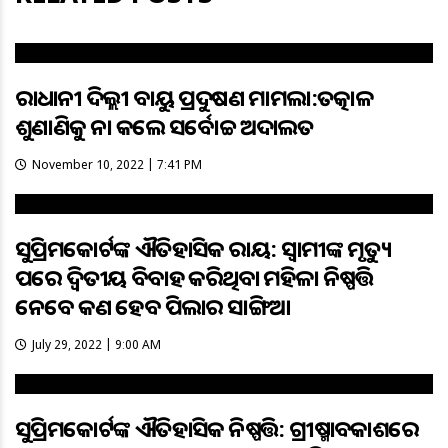
ରାଜଧାନୀ ଦିଲ୍ଲୀ ବାୟୁ ପ୍ରଦୁଷଣ ମାମଲା:ତତ୍କାଳ
ଶୁଣାଣିକୁ ନା କଲେ ସର୍ବୋଚ୍ଚ ଅଦାଲତ
November 10, 2022 | 7:41 PM
ସୁପ୍ରିମକୋର୍ଟଙ୍କ ଐତିହାସିକ ରାୟ: ସ୍ୱାମୀଙ୍କ ମୃତ୍ୟୁ
ପରେ ଦ୍ୱିତୀୟ ବିବାହ କରିଥିବା ମହିଳା ନିଷ୍ପତ୍ତି
ନେବେ କଣ ହେବ ପିଲାର ସାଙ୍ଗିଆ
July 29, 2022 | 9:00 AM
ସୁପ୍ରିମକୋର୍ଟଙ୍କ ‌ଐତିହାସିକ ନିଷ୍ପତ୍ତି: ଗ୍ରୀଷ୍ମାବକାଶରେ