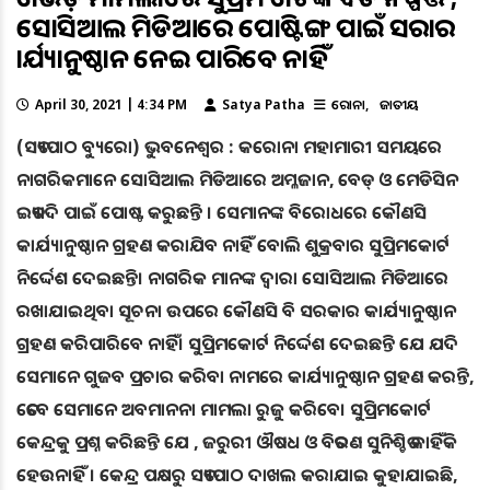
ସୋସିଆଲ ମିଡିଆରେ ପୋଷ୍ଟିଙ୍ଗ ପାଇଁ ସରକାର
କାର୍ଯ୍ୟାନୁଷ୍ଠାନ ନେଇ ପାରିବେ ନାହିଁ
April 30, 2021 | 4:34 PM
Satya Patha
କରୋନା
ଜାତୀୟ
(ସତ୍ୟପାଠ ବ୍ୟୁରୋ) ଭୁବନେଶ୍ବର : କରୋନା ମହାମାରୀ ସମୟରେ
ନାଗରିକମାନେ ସୋସିଆଲ ମିଡିଆରେ ଅମ୍ଳଜାନ, ବେଡ୍ ଓ ମେଡିସିନ
ଇତ୍ୟାଦି ପାଇଁ ପୋଷ୍ଟ କରୁଛନ୍ତି । ସେମାନଙ୍କ ବିରୋଧରେ କୌଣସି
କାର୍ଯ୍ୟାନୁଷ୍ଠାନ ଗ୍ରହଣ କରାଯିବ ନାହିଁ ବୋଲି ଶୁକ୍ରବାର ସୁପ୍ରିମକୋର୍ଟ
ନିର୍ଦ୍ଦେଶ ଦେଇଛନ୍ତି। ନାଗରିକ ମାନଙ୍କ ଦ୍ୱାରା ସୋସିଆଲ ମିଡିଆରେ
ରଖାଯାଇଥିବା ସୂଚନା ଉପରେ କୌଣସି ବି ସରକାର କାର୍ଯ୍ୟାନୁଷ୍ଠାନ
ଗ୍ରହଣ କରିପାରିବେ ନାହିଁ। ସୁପ୍ରିମକୋର୍ଟ ନିର୍ଦ୍ଦେଶ ଦେଇଛନ୍ତି ଯେ ଯଦି
ସେମାନେ ଗୁଜବ ପ୍ରଚାର କରିବା ନାମରେ କାର୍ଯ୍ୟାନୁଷ୍ଠାନ ଗ୍ରହଣ କରନ୍ତି,
ତେବେ ସେମାନେ ଅବମାନନା ମାମଲା ରୁଜୁ କରିବେ। ସୁପ୍ରିମକୋର୍ଟ
କେନ୍ଦ୍ରକୁ ପ୍ରଶ୍ନ କରିଛନ୍ତି ଯେ , ଜରୁରୀ ଔଷଧ ଓ ବିତରଣ ସୁନିଶ୍ଚିତ କାହିଁକି
ହେଉନାହିଁ । କେନ୍ଦ୍ର ପକ୍ଷରୁ ସତ୍ୟପାଠ ଦାଖଲ କରାଯାଇ କୁହାଯାଇଛି,