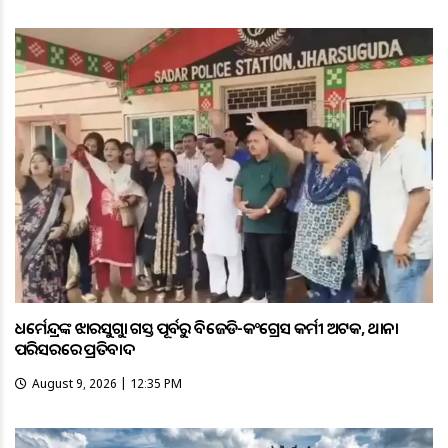
ଧର୍ମେନ୍ଦ୍ରଙ୍କ ଝାରସୁଗୁଡ଼ା ଗସ୍ତ ପୂର୍ବରୁ ବିଜେଡି-କଂଗ୍ରେସ କର୍ମୀ ଅଟକ, ଥାନା
ପରିସରରେ ପ୍ରତିବାଦ
August 9, 2026 | 12:35 PM