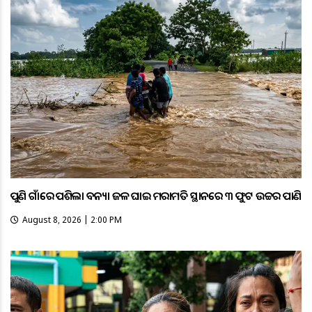
ପୁଣି ଗାଁରେ ପଶିଲା ବନ୍ୟା ଜଳ ଘାଇ ମରାମତି ସ୍ଥାନରେ ୩ ଫୁଟ ଉଚ୍ଚର ପାଣି
August 8, 2026 | 2:00 PM