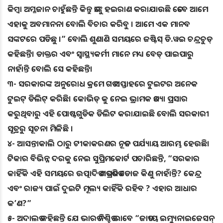
କିମ୍ବା ଅମ୍ଳଜାନ ଚାହୁଁଛନ୍ତି କିନ୍ତୁ ତାଙ୍କୁ ହଇରାଣ କରାଯାଉଛି ତେବେ ଆମେ
ଏହାକୁ ଅବମାନନା ବୋଲି ବିଚାର କରିବୁ । ଆମେ ଏକ ମାନବ
ସଙ୍କଟରେ ପଡିଛୁ ।” ବୋଲି ଶୁଣାଣି ସମୟରେ ଜଷ୍ଟିସ୍ ଡି.ୱଇ ଚନ୍ଦ୍ରଚୁଡ୍
କହିଛନ୍ତି। ଡାକ୍ତର ଏବଂ ସ୍ୱାସ୍ଥ୍ୟକର୍ମୀ ମାନେ ମଧ୍ୟ ବେଡ୍ ପାଇପାରୁ
ନାହାଁନ୍ତି ବୋଲି ସେ କହିଛନ୍ତି।
୩- ସରକାରଙ୍କ ଅନୁରୋଧ କ୍ରମେ ଗତ ସପ୍ତାହରେ ଟୁଇଟର ଅନେକ
ଟୁଇଟ୍ ଡିଲିଟ୍ କରିଛି। କୋଭିଡ୍ କୁ ନେଇ ଭ୍ରାମକ ତଥ୍ୟା ପ୍ରସାର
କରୁଥିବାରୁ ଏହି ପୋଷ୍ଟଗୁଡିକ ଡିଲିଟ କରାଯାଇଛି ବୋଲି ସରକାରୀ
ସୂତ୍ରରୁ ସୂଚନା ମିଳିଛି ।
୪- ଆସନ୍ତାକାଲି ଠାରୁ ଟୀକାକରଣର ନୂତନ ପର୍ଯ୍ୟାୟ ଆରମ୍ଭ ହେଉଛି।
ଟିକାର ବିଭିନ୍ନ ଦରକୁ ନେଇ ସୁପ୍ରିମକୋର୍ଟ ପଚାରିଛନ୍ତି, “ସରକାର
କାହିଁକି ଏହି ସମୟରେ ଉତ୍ପାଦିତ ଶତପ୍ରତିଶତ ଡୋଜ କିଣୁ ନାହାଁନ୍ତି? କେନ୍ଦ୍ର
ଏବଂ ରାଜ୍ୟ ପାଇଁ ଦୁଇଟି ମୂଲ୍ୟ କାହିଁକି ରହିବ ? ଏହାର ଆଧାର
କ’ଣ?”
୫- ଅଦାଲତ କହିଛନ୍ତି ଯେ ଭାରତ ନିଶ୍ଚିତ ଭାବେ “ଜାତୀୟ ଇମ୍ୟୁନାଇଜେସନ୍