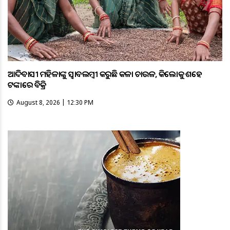
ଆଦିବାସୀ ମହିଳାଙ୍କୁ ସ୍ଵାବଲମ୍ଵୀ କରୁଛି କଳା ଚାଉଳ, କିଲୋକୁ ଶହେ
ଟଙ୍କାରେ ବିକ୍ରି
August 8, 2026 | 12:30 PM