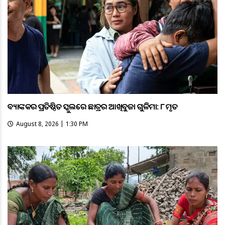
ବ୍ୟାଙ୍କକର ପ୍ରତିଷ୍ଠିତ ସ୍କୁଲରେ ଛାତ୍ରର ଆଖିବୁଜା ଗୁଳିମାଡ଼: ୮ ମୃତ
August 8, 2026 | 1:30 PM