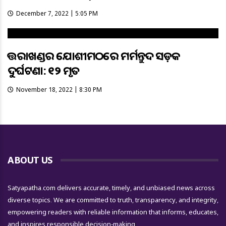
December 7, 2022 | 5:05 PM
ଉତ୍ତରାଖଣ୍ଡର ଯୋଶୀମଠରେ ମର୍ମନ୍ତୁଦ ସଡ଼କ
ଦୁର୍ଘଟଣା: ୧୨ ମୃତ
November 18, 2022 | 8:30 PM
ABOUT US
Satyapatha.com delivers accurate, timely, and unbiased news across
diverse topics. We are committed to truth, transparency, and integrity,
empowering readers with reliable information that informs, educates,
and inspires responsible decision-making.