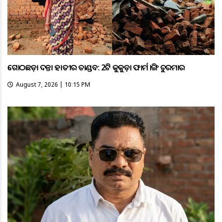
ଗୋଠଛଡ଼ା ଦନ୍ତା ହାତୀର ତାଣ୍ଡବ: 2ଟି କୁକୁଡ଼ା ଫାର୍ମ ଭାଙ୍ଗି ଚୁରମାର
August 7, 2026 | 10:15 PM