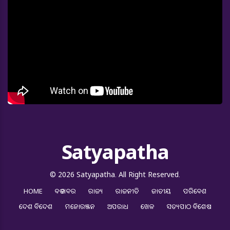
Satyapatha
© 2026 Satyapatha. All Right Reserved.
HOME
ବଡ ଖବର
ରାଜ୍ୟ
ରାଜନୀତି
ଜାତୀୟ
ପରିବେଶ
ଦେଶ ବିଦେଶ
ମନୋରଞ୍ଜନ
ଅପରାଧ
ଖେଳ
ସତ୍ୟପାଠ ବିଶେଷ