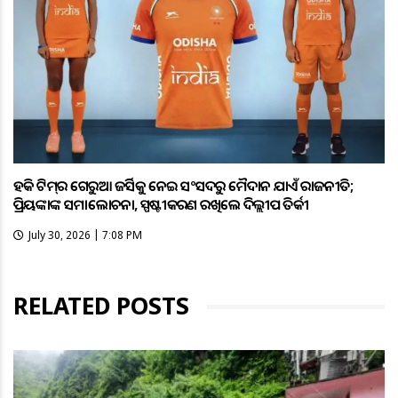
ହକି ଟିମ୍‌ର ଗେରୁଆ ଜର୍ସିକୁ ନେଇ ସଂସଦରୁ ମୈଦାନ ଯାଏଁ ରାଜନୀତି;
ପ୍ରିୟଙ୍କାଙ୍କ ସମାଲୋଚନା, ସ୍ପଷ୍ଟୀକରଣ ରଖିଲେ ଦିଲ୍ଲୀପ ତିର୍କୀ
July 30, 2026 | 7:08 PM
RELATED POSTS