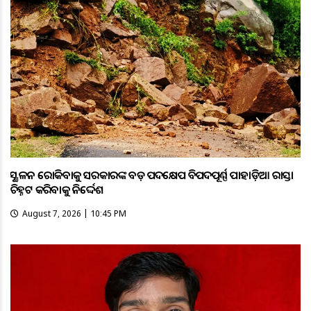
ଭୂସ୍ଖଳନ ରୋକିବାକୁ ସରକାରଙ୍କ ବଡ଼ ପଦକ୍ଷେପ ବିପଦପୂର୍ଣ୍ଣ ପାହାଡ଼ିଆ ରାସ୍ତା
ଚିହ୍ନଟ କରିବାକୁ ନିର୍ଦ୍ଦେଶ
August 7, 2026 | 10:45 PM