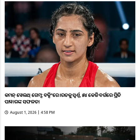
କମନ୍ ୱେଲଥ୍ ଗେମ୍ସ: ବକ୍ସିଂରେ ଭାରତକୁ ସ୍ବର୍ଣ୍ଣ, ୫୪ କେଜି ବର୍ଗରେ ପ୍ରିତି
ପାୱାରଙ୍କ ସଫଳତା
August 1, 2026 | 4:58 PM