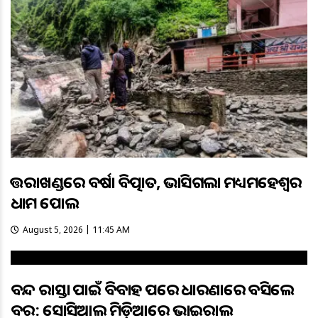
ଉତ୍ତରାଖଣ୍ଡରେ ବର୍ଷା ବିତ୍ପାତ, ଭାସିଗଲା ମଧ୍ୟମହେଶ୍ୱର
ଧାମ ପୋଲ
August 5, 2026 | 11:45 AM
ବନ୍ଦ ରାସ୍ତା ପାଇଁ ବିବାହ ପରେ ଧାରଣାରେ ବସିଲେ
ବର: ସୋସିଆଲ ମିଡ଼ିଆରେ ଭାଇରାଲ