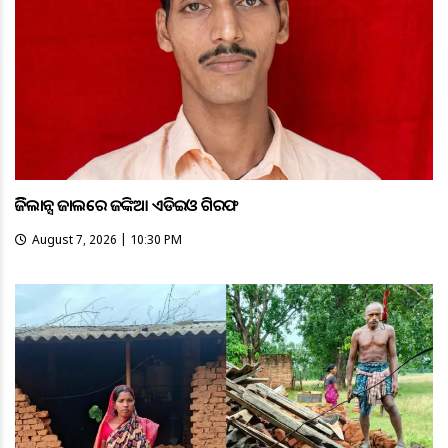
ଭିଜିଲାନ୍ସ ଜାଲରେ ଜଙ୍କିଆ ଏଡିଇଓ ଗିରଫ
August 7, 2026 | 10:30 PM