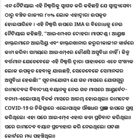
ଏନ ନୈଟିୟାଲ ଏହି ନିଷ୍ପତ୍ତିକୁ ସ୍ୱାଗତ କରି କହିଛନ୍ତି ଯେ ସ୍ୱାସ୍ଥ୍ୟସେବା
ଠାରୁ ବଞ୍ଚିତ ରାଜ୍ୟର ୮୦% ଲୋକ ଏହାଦ୍ବାରା ଉପକୃତ
ହୋଇପାରିବେ । ଏହି ନିଷ୍ପତ୍ତି ଉପରେ IMA ର ବିରୋଧକୁ ନେଇ
ନୈଟିୟାଲ କହିଛନ୍ତି, “ଆଇଏମଏର ଦୋହରା ମାପଦଣ୍ଡ । ଆୟୁଷ
ଡାକ୍ତରମାନେ ଆଇସିୟୁ ଏବଂ ଡାକ୍ତରଖାନାର ଜରୁରୀକାଳୀନ ୱାର୍ଡରେ
କାମ କରିବା ସମୟରେ ଆଇଏମ୍ଏର କୌଣସି ଅସୁବିଧା ନାହିଁ । କିନ୍ତୁ
ବର୍ତ୍ତମାନ ଯେତେବେଳେ ଏହି ନିଷ୍ପତ୍ତି ଦ୍ବାରା ପାହାଡରେ ଏତେ ସଂଖ୍ୟକ
ଲୋକ ଉପକୃତ ହେବାକୁ ଯାଉଛନ୍ତି, ସେତେବେଳେ ସେମାନଙ୍କର
ଅସୁବିଧା ହେଉଛି।” ସୂଚନାଯୋଗ୍ୟ ଯେ ଗତ ମାସରେ ଯୋଗଗୁରୁ
ରାମଦେବଙ୍କ ବିବାଦୀୟ ବୟାନକୁ ନେଇ ଗତ ମାସରେ ଆୟୁର୍ବେଦ-
ବନାମ-ଏଲୋପାଥି ବିତର୍କ ମାସରେ ଆରମ୍ଭ ହୋଇଥିଲା। ରାମଦେବ
COVID-19 ର ଚିକିତ୍ସାରେ ଏଲୋପାଥିକ ଔଷଧର ପ୍ରଭାବ ଉପରେ ପ୍ରଶ୍ନ
କରିଥିଲେ। ଏହା ପରେ ଆଇଏମ୍ଏ ଏହାର କଡା ପ୍ରତିବାଦ କରିଥିଲା।
ପରେ ରାମଦେବ ବୟାନ ପ୍ରତ୍ୟାହାର କରି ନେଇଥିଲେ। ଘଟଣା
କୋର୍ଟରେ ମଧ୍ୟ ପହଞ୍ଚିଥିଲା।