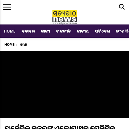
Me
HOME
ବଡ ଖବର
ରାଜ୍ୟ
ରାଜନୀତି
ଜାତୀୟ
ପରିବେଶ
ଦେଶ ବ
HOME
ଜାତୀୟ
ଆୟୁର୍ବେଦିକ ଡକ୍ଟରଙ୍କୁ ଏଲୋପାଥିକ ମେଡିସିନ