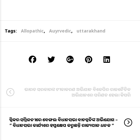
Tags:
Allopathic
,
Auyrvedic
,
uttarakhand
ଭାରତ ସରକାରଙ୍କ ଟୀକାକରଣ ଅଭିଯାନ ବିଜେପିର ରାଜନୈତିକ
ଅଭିଯାନରେ ପରିଣତ ହେଲା କିପରି
ସ୍ପିକର ସମ୍ମିଳନୀରେ ବେଙ୍ଗଲ ବିଧାନସଭା ବାଚସ୍ପତିଙ୍କ ଅଭିଯୋଗ –
” ବିଧାନସଭା କାର୍ଯ୍ୟରେ ହସ୍ତକ୍ଷେପ କରୁଛନ୍ତି ରାଜ୍ୟପାଳ ଧନକଡ “