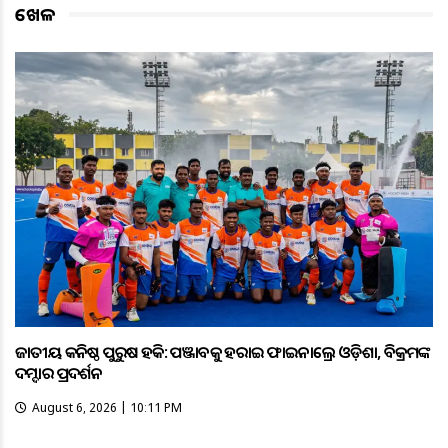
ଖେଳ
ଜାତୀୟ କନିଷ୍ଠ ପୁରୁଷ ହକି: ପଞ୍ଜାବକୁ ହରାଇ ଫାଇନାଲ୍ରେ ଓଡ଼ିଶା, ବିକ୍ରମଙ୍କ
ଦମ୍ଦାର ପ୍ରଦର୍ଶନ
August 6, 2026 | 10:11 PM