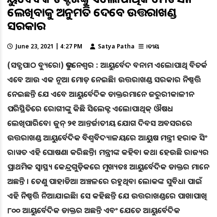
ଲେଖିବାକୁ ଅନୁମତି ଦେବେ ଉତ୍ତରାଖଣ୍ଡ
ସରକାର
June 23, 2021 | 4:27 PM
Satya Patha
ଜାତୀୟ
(ସତ୍ଯପାଠ ବ୍ୟୁରୋ) ଭୁବନେଶ୍ୱର : ଆୟୁର୍ବେଦ ବନାମ ଏଲୋପାଥି ବିତର୍କ
ଏବେ ଆଉ ଏକ ନୂଆ ମୋଡ଼ ନେଇଛି। ଉତ୍ତରାଖଣ୍ଡ ସରକାର ନିଷ୍ପତ୍ତି
ନେଇଛନ୍ତି ଯେ ଏବେ ଆୟୁର୍ବେଦିକ ଡାକ୍ତରମାନେ ଜରୁରୀକାଳୀନ
ପରିସ୍ଥିତିରେ ରୋଗୀଙ୍କୁ କିଛି ସିଲେକ୍ଟ ଏଲୋପାଥିକ୍ ଔଷଧ
ଲେଖିପାରିବେ। ଜୁନ୍ ୨୧ ଆନ୍ତର୍ଜାତୀୟ ଯୋଗ ଦିବସ ଅବସରରେ
ଉତ୍ତରାଖଣ୍ଡ ଆୟୁର୍ବେଦିକ ବିଶ୍ୱବିଦ୍ୟାଳୟରେ ଆୟୁଷ ମନ୍ତ୍ରୀ ହରାକ ସିଂ
ରାୱତ ଏହି ଘୋଷଣା କରିଛନ୍ତି। ମନ୍ତ୍ରୀଙ୍କ କହିବା କଥା ହେଉଛି ରାଜ୍ୟର
ପ୍ରାଥମିକ ସ୍ୱାସ୍ଥ୍ୟ କେନ୍ଦ୍ରଗୁଡ଼ିକରେ ମୁଖ୍ୟତଃ ଆୟୁର୍ବେଦିକ ଡାକ୍ତର ମାନେ
ଅଛନ୍ତି । ତେଣୁ ପାହାଡିଆ ଅଞ୍ଚଳରେ ରହୁଥିବା ଲୋକଙ୍କ ସୁବିଧା ପାଇଁ
ଏହି ନିଷ୍ପତ୍ତି ନିଆଯାଇଛି। ସେ କହିଛନ୍ତି ଯେ ଉତ୍ତରାଖଣ୍ଡରେ ପାଖାପାଖି
୮୦୦ ଆୟୁର୍ବେଦିକ ଡାକ୍ତର ଅଛନ୍ତି ଏବଂ ଯେତେ ଆୟୁର୍ବେଦିକ