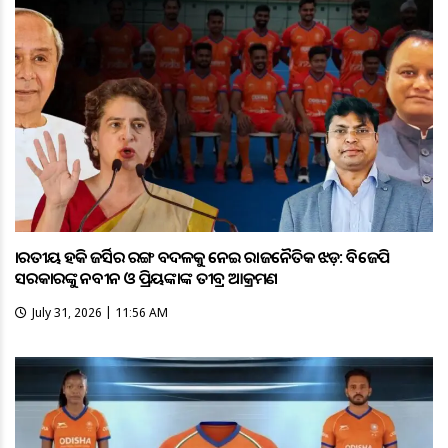
ଭାରତୀୟ ହକି ଜର୍ସିର ରଙ୍ଗ ବଦଳକୁ ନେଇ ରାଜନୈତିକ ଝଡ଼: ବିଜେପି
ସରକାରଙ୍କୁ ନବୀନ ଓ ପ୍ରିୟଙ୍କାଙ୍କ ତୀବ୍ର ଆକ୍ରମଣ
July 31, 2026 | 11:56 AM