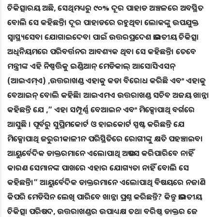
ଚିକିତ୍ସାରୟ ଅଛି, ସେଥିମଧ୍ୟରୁ ୯୦% ଦୂର ପାହାଡ ଅଞ୍ଚଳରେ ଅବସ୍ଥିତ
ବୋଲି ସେ କହିଛନ୍ତି। ଦୂର ପାହାଡରେ ରହୁଥିବା ଲୋକଙ୍କୁ ଉପଯୁକ୍ତ
ସ୍ୱାସ୍ଥ୍ୟସେବା ଯୋଗାଇଦେବା ପାଇଁ ଉତ୍ତରପ୍ରଦେଶ ଭାରତୀୟ ଚିକିତ୍ସା
ଅଧିନିୟମରେ ପରିବର୍ତ୍ତନର ଆବଶ୍ୟକ ଥିବା ସେ କହିଛନ୍ତି। ତେବେ
ମନ୍ତ୍ରୀଙ୍କ ଏହି ନିଷ୍ପତ୍ତିକୁ ଇଣ୍ଡିଆନ୍ ମେଡିକାଲ୍ ଆସୋସିଏସନ୍
(ଆଇଏମ୍ଏ) ,ଉତ୍ତରାଖଣ୍ଡ ଏହାକୁ କଡା ବିରୋଧ କରିଛି ଏବଂ ଏହାକୁ
ବେଆଇନ୍ ବୋଲି କହିଛି। ଆଇଏମଏ ଉତ୍ତରାଖଣ୍ଡ ସଚିବ ଅଜୟ ଖାନ୍ନା
କହିଛନ୍ତି ଯେ ,” ଏହା ସମ୍ପୂର୍ଣ୍ଣ ବେଆଇନ ଏବଂ ମିକ୍ସୋପାଥି ବର୍ଗରେ
ଆସୁଛି । ପୂର୍ବରୁ ସୁପ୍ରିମକୋର୍ଟ ଓ ହାଇକୋର୍ଟ ସ୍ପଷ୍ଟ କରିଛନ୍ତି ଯେ
ମିକ୍ସୋପାଥି ଜରୁରୀକାଳୀନ ପରିସ୍ଥିତିରେ ରୋଗୀଙ୍କୁ କ୍ଷତି ପହଞ୍ଚାଇବ।
ଆୟୁର୍ବେଦିକ ଡାକ୍ତରମାନେ ଏଲୋପାଥି ଅଭ୍ୟାସ କରିପାରିବେ ନାହିଁ
କାରଣ ସେମାନଙ୍କ ପାଖରେ ଏହାର ଯୋଗ୍ୟତା ନାହିଁ ବୋଲି ସେ
କହିଛନ୍ତି।” ଆୟୁର୍ବେଦିକ ଡାକ୍ତରମାନେ ଏଲୋପାଥି ବିଷୟରେ ନଜାଣି
କିପରି ମେଡିସିନ ଲେଖି ପାରିବେ ଖାନ୍ନା ପ୍ରଶ୍ନ କରିଛନ୍ତି? କିନ୍ତୁ ଭାରତୀୟ
ଚିକିତ୍ସା ପରିଷଦ, ଉତ୍ତରାଖଣ୍ଡର ଉପାଧ୍ୟକ୍ଷ ତଥା ବରିଷ୍ଠ ଡାକ୍ତର ଜେ