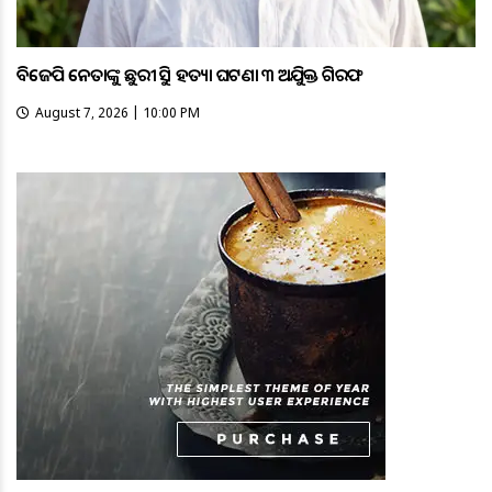
ବିଜେପି ନେତାଙ୍କୁ ଛୁରୀ ଭୁସି ହତ୍ୟା ଘଟଣା ୩ ଅଭିଯୁକ୍ତ ଗିରଫ
August 7, 2026 | 10:00 PM