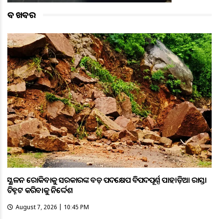
ବଡ ଖବର
ଭୂସ୍ଖଳନ ରୋକିବାକୁ ସରକାରଙ୍କ ବଡ଼ ପଦକ୍ଷେପ ବିପଦପୂର୍ଣ୍ଣ ପାହାଡ଼ିଆ ରାସ୍ତା
ଚିହ୍ନଟ କରିବାକୁ ନିର୍ଦ୍ଦେଶ
August 7, 2026 | 10:45 PM