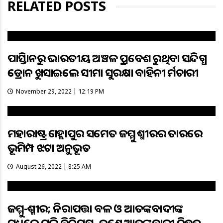
RELATED POSTS
ପାକିସ୍ତାନରୁ ଭାରତୀୟ ଅଞ୍ଚଳକୁ ପ୍ରବେଶ କରୁଥିବା ସନ୍ଦିଗ୍ଧ
ଡ୍ରୋନକୁ ଖସାଇଲେ ସୀମା ସୁରକ୍ଷା ବାହିନୀ କର୍ମଚାରୀ
November 29, 2022 | 12:19 PM
ମହାରାଷ୍ଟ୍ର କୋହ୍ଲାପୁର ସମେତ ଜମ୍ମୁ କଶ୍ମୀରର କତାରରେ
ଭୂମିକମ୍ପ ଝଟକା ଅନୁଭୂତ
August 26, 2022 | 8:25 AM
ଜମ୍ମୁ-କଶ୍ମୀର; ନିରାପତ୍ତା ବଳ ଓ ଆତଙ୍କବାଦୀଙ୍କ
ମଧ୍ୟରେ ଗୁଳି ବିନିମୟ, ଜଣେ ଆତଙ୍କବାଦୀ ନିହତ