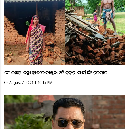
ଗୋଠଛଡ଼ା ଦନ୍ତା ହାତୀର ତାଣ୍ଡବ: 2ଟି କୁକୁଡ଼ା ଫାର୍ମ ଭାଙ୍ଗି ଚୁରମାର
August 7, 2026 | 10:15 PM