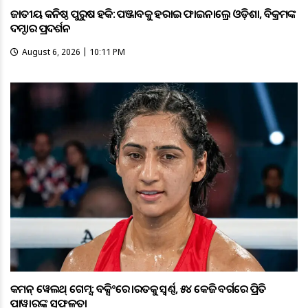
ଜାତୀୟ କନିଷ୍ଠ ପୁରୁଷ ହକି: ପଞ୍ଜାବକୁ ହରାଇ ଫାଇନାଲ୍ରେ ଓଡ଼ିଶା, ବିକ୍ରମଙ୍କ
ଦମ୍ଦାର ପ୍ରଦର୍ଶନ
August 6, 2026 | 10:11 PM
କମନ୍ ୱେଲଥ୍ ଗେମ୍ସ: ବକ୍ସିଂରେ ଭାରତକୁ ସ୍ବର୍ଣ୍ଣ, ୫୪ କେଜି ବର୍ଗରେ ପ୍ରିତି
ପାୱାରଙ୍କ ସଫଳତା