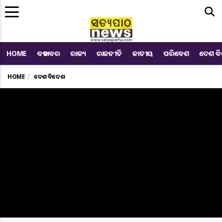
Me
HOME
ବଡ ଖବର
ରାଜ୍ୟ
ରାଜନୀତି
ଜାତୀୟ
ପରିବେଶ
ଦେଶ ବ
HOME
ଦେଶ ବିଦେଶ