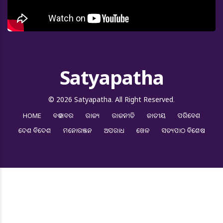
Satyapatha
© 2026 Satyapatha. All Right Reserved.
HOME
ବଡ ଖବର
ରାଜ୍ୟ
ରାଜନୀତି
ଜାତୀୟ
ପରିବେଶ
ଦେଶ ବିଦେଶ
ମନୋରଞ୍ଜନ
ଅପରାଧ
ଖେଳ
ସତ୍ୟପାଠ ବିଶେଷ