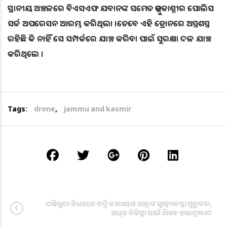
ସ୍ଥାନୀୟ ଅଞ୍ଚଳରେ ବିଏସଏଫ ଯବାନଙ୍କ ସମେତ ଜମ୍ମୁକାଶ୍ମୀର ପୋଲିସ
ସର୍ଚ୍ଚ ଅପରେସନ ଆରମ୍ଭ କରିଥିଲା ।ତେବେ ଏହି ଡ୍ରୋନରେ ଅସ୍ତ୍ରଶସ୍ତ୍ର
ରହିଛି କି ନାହିଁ ସେ ସମ୍ପର୍କରେ ଯାଞ୍ଚ କରିବା ପାଇଁ ସୁରକ୍ଷା ଦଳ ଯାଞ୍ଚ
କରିଥିଲେ ।
Tags:
drone
,
jammu and kasmir
ଘଷିପୁରା ବିଧାୟକ ବଦ୍ରି ନାରାୟଣ ପାତ୍ରଙ୍କ ସ୍ବାସ୍ଥ୍ୟାବସ୍ଥା ଗୁରୁତର,
ଅଧିକ ଚିକିତ୍ସା ପାଇଁ ଯିବେ ହାଇଦ୍ରାବାଦ