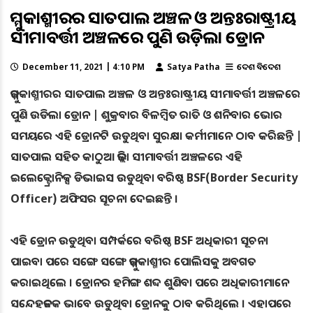
ଜମ୍ମୁକାଶ୍ମୀରର ସାତପାଲ ଅଞ୍ଚଳ ଓ ଅନ୍ତଃରାଷ୍ଟ୍ରୀୟ
ସୀମାବର୍ତ୍ତୀ ଅଞ୍ଚଳରେ ପୁଣି ଉଡ଼ିଲା ଡ୍ରୋନ
December 11, 2021 | 4:10 PM
Satya Patha
ଦେଶ ବିଦେଶ
ଜମ୍ମୁକାଶ୍ମୀରର ସାତପାଲ ଅଞ୍ଚଳ ଓ ଅନ୍ତଃରାଷ୍ଟ୍ରୀୟ ସୀମାବର୍ତ୍ତୀ ଅଞ୍ଚଳରେ
ପୁଣି ଉଡିଲା ଡ୍ରୋନ | ଶୁକ୍ରବାର ବିଳମ୍ବିତ ରାତି ଓ ଶନିବାର ଭୋର
ସମୟରେ ଏହି ଡ୍ରୋନଟି ଉଡୁଥିବା ସୁରକ୍ଷା କର୍ମୀମାନେ ଠାବ କରିଛନ୍ତି |
ସାତପାଲ ସହିତ କାଠୁଆ ଜିଲ୍ଲା ସୀମାବର୍ତ୍ତୀ ଅଞ୍ଚଳରେ ଏହି
ଇଲେକ୍ଟ୍ରୋନିକ୍ସ ଡିଭାଇସ ଉଡୁଥିବା ବରିଷ୍ଠ BSF(Border Security
Officer) ଅଫିସର ସୂଚନା ଦେଇଛନ୍ତି ।
ଏହି ଡ୍ରୋନ ଉଡୁଥିବା ସମ୍ପର୍କରେ ବରିଷ୍ଠ BSF ଅଧିକାରୀ ସୂଚନା
ପାଇବା ପରେ ସଙ୍ଗେ ସଙ୍ଗେ ଜମ୍ମୁକାଶ୍ମୀର ପୋଲିସକୁ ଅବଗତ
କରାଇଥିଲେ । ଡ୍ରୋନର ହମିଙ୍ଗ ଶବ୍ଦ ଶୁଣିବା ପରେ ଅଧିକାରୀମାନେ
ସନ୍ଦେହଜନକ ଭାବେ ଉଡୁଥିବା ଡ୍ରୋନକୁ ଠାବ କରିଥିଲେ । ଏହାପରେ