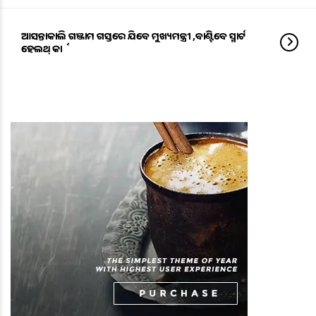
ଆସନ୍ତାକାଲି ଗଞ୍ଜାମ ଗସ୍ତରେ ଯିବେ ମୁଖ୍ୟମନ୍ତ୍ରୀ ,ବାଣ୍ଟିବେ ସ୍ମାର୍ଟ
ହେଲଥ୍ କାର୍ଡ