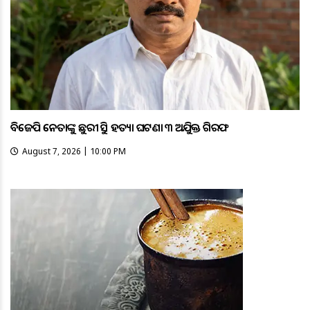
ବିଜେପି ନେତାଙ୍କୁ ଛୁରୀ ଭୁସି ହତ୍ୟା ଘଟଣା ୩ ଅଭିଯୁକ୍ତ ଗିରଫ
August 7, 2026 | 10:00 PM