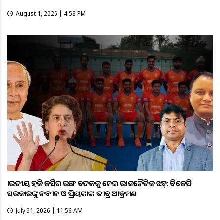
August 1, 2026 | 4:58 PM
ଭାରତୀୟ ହକି ଜର୍ସିର ରଙ୍ଗ ବଦଳକୁ ନେଇ ରାଜନୈତିକ ଝଡ଼: ବିଜେପି
ସରକାରଙ୍କୁ ନବୀନ ଓ ପ୍ରିୟଙ୍କାଙ୍କ ତୀବ୍ର ଆକ୍ରମଣ
July 31, 2026 | 11:56 AM