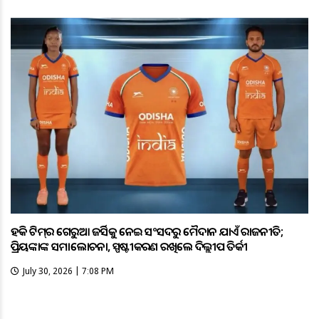
ହକି ଟିମ୍‌ର ଗେରୁଆ ଜର୍ସିକୁ ନେଇ ସଂସଦରୁ ମୈଦାନ ଯାଏଁ ରାଜନୀତି;
ପ୍ରିୟଙ୍କାଙ୍କ ସମାଲୋଚନା, ସ୍ପଷ୍ଟୀକରଣ ରଖିଲେ ଦିଲ୍ଲୀପ ତିର୍କୀ
July 30, 2026 | 7:08 PM