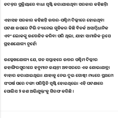
ତଦନ୍ତର ପ୍ରକ୍ରିୟାରେ ବାଧା ସୃଷ୍ଟି କରାଯାଉଥିବା ସରକାର କହିଛନ୍ତି।
ଏହାସହ ସରକାର କହିଛନ୍ତି ଉତ୍ତର-ପଶ୍ଚିମ ଦିଲ୍ଲୀରେ ହୋଇଥିବା
ଘଟଣା ଉପରେ ଟିଭି ଚ୍ୟାନେଲ ଗୁଡିକର କିଛି ବିତର୍କ ଅସାମ୍ୱିଧାନିକ
ଏବଂ ଲୋକଙ୍କୁ ଉତ୍ତେଜିତ କରିବା ପରି ଥିଲା, ଯାହା ସାମାଜିକ ରୂପେ
ଗ୍ରହଣଯୋଗ୍ୟ ନୁହେଁ।
ଉଲ୍ଲେଖଯୋଗ୍ୟ ଯେ, ଗତ ସପ୍ତାହରେ ଉତ୍ତର ପଶ୍ଚିମ ଦିଲ୍ଲୀର
ଜହାଙ୍ଗିରପୁରୀରେ ହନୁମାନ ଜୟନ୍ତୀ ଅବସରରେ ଏକ ଶୋଭାଯାତ୍ରା
ବାହାର କରାଯାଇଥିଲା। ଯାହାକୁ ନେଇ ଦୁଇ ଗୋଷ୍ଠୀ ମଧ୍ୟରେ ପ୍ରଥମେ
ସଂଘର୍ଷ ପରେ ଦଙ୍ଗା ପରିସ୍ଥିତି ସୃଷ୍ଟି ହୋଇଥିଲେ। ଏହି ଘଟଣାରେ
ପୋଲିସ 9 ଜଣ ଅଭିଯୁକ୍ତଂକୁ ଗିରଫ କରିଛି ।