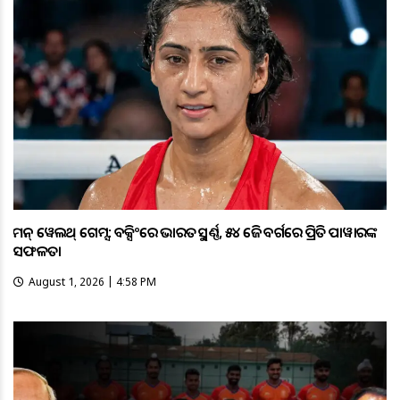
କମନ୍ ୱେଲଥ୍ ଗେମ୍ସ: ବକ୍ସିଂରେ ଭାରତକୁ ସ୍ବର୍ଣ୍ଣ, ୫୪ କେଜି ବର୍ଗରେ ପ୍ରିତି ପାୱାରଙ୍କ
ସଫଳତା
August 1, 2026 | 4:58 PM