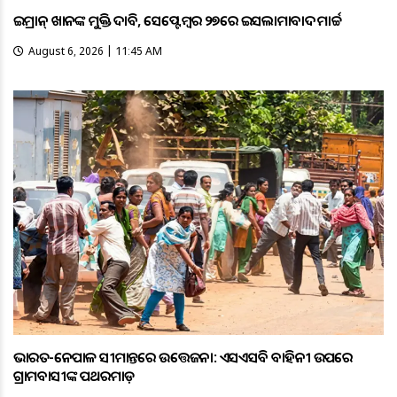
ଇମ୍ରାନ୍ ଖାନଙ୍କ ମୁକ୍ତି ଦାବି, ସେପ୍ଟେମ୍ବର ୨୭ରେ ଇସଲାମାବାଦ ମାର୍ଚ୍ଚ
August 6, 2026 | 11:45 AM
ଭାରତ-ନେପାଳ ସୀମାନ୍ତରେ ଉତ୍ତେଜନା: ଏସଏସବି ବାହିନୀ ଉପରେ
ଗ୍ରାମବାସୀଙ୍କ ପଥରମାଡ଼