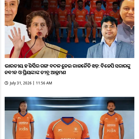
ଭାରତୀୟ ହକି ଜର୍ସିର ରଙ୍ଗ ବଦଳକୁ ନେଇ ରାଜନୈତିକ ଝଡ଼: ବିଜେପି ସରକାରଙ୍କୁ
ନବୀନ ଓ ପ୍ରିୟଙ୍କାଙ୍କ ତୀବ୍ର ଆକ୍ରମଣ
July 31, 2026 | 11:56 AM