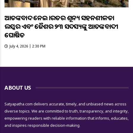
ଆତଙ୍କବାଦ ନେଇ ଭାରତର ଶୂନ୍ୟ ସହନଶୀଳତା
ଲସ୍କର ଏବଂ ଜୈଶର ୨୩ ସଦସ୍ୟଙ୍କୁ ଆତଙ୍କବାଦୀ
ଘୋଷିତ
July 4, 2026 | 2:30 PM
ABOUT US
Satyapatha.com delivers accurate, timely, and unbiased news across
diverse topics. We are committed to truth, transparency, and integrity,
empowering readers with reliable information that informs, educates,
and inspires responsible decision-making.