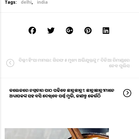
Tags:
delhi
,
india
ଦିଲ୍ଲୀ ହିଂସା ମାମଲା: ଗିରଫ ୫ ମୁଖ୍ୟ ଅଭିଯୁକ୍ତଙ୍କୁ ୮ ଦିନିଆ ରିମାଣ୍ଡରେ
ନେବ ପୁଲିସ
କଲେଜରେ ନଗ୍ନତାର ପାଠ ପଢିବେ ଛାତ୍ରଛାତ୍ରୀ: ଛାତ୍ରାଛାତ୍ରୀମାନେ
ଅଧ୍ୟାପକଙ୍କ ସହ ବସି ଦେଖିବେ ପର୍ଣ୍ଣ ମୁଭି, ଜାଣନ୍ତୁ କେଉଁଠି