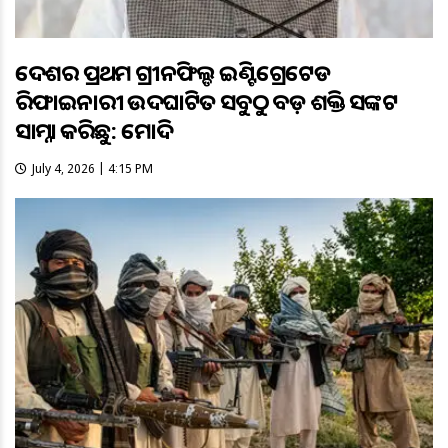
ଦେଶର ପ୍ରଥମ ଗ୍ରୀନଫିଲ୍ଡ ଇଣ୍ଟିଗ୍ରେଟେଡ
ରିଫାଇନାରୀ ଉଦଘାଟିତ ସବୁଠୁ ବଡ଼ ଶକ୍ତି ସଙ୍କଟ
ସାମ୍ନା କରିଛୁ: ମୋଦି
July 4, 2026 | 4:15 PM