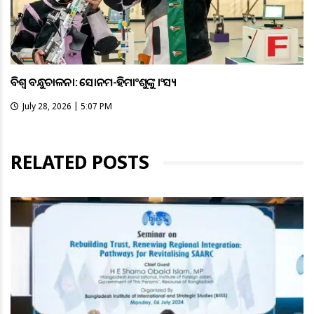
ବିଶ୍ବ ବନ୍ଧୁକଚାଳନା: ସୋନମ-ହିମାଂଶୁଙ୍କୁ କାଂସ୍ୟ
July 28, 2026 | 5:07 PM
RELATED POSTS