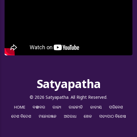
Satyapatha
© 2026 Satyapatha. All Right Reserved.
HOME
ବଡ ଖବର
ରାଜ୍ୟ
ରାଜନୀତି
ଜାତୀୟ
ପରିବେଶ
ଦେଶ ବିଦେଶ
ମନୋରଞ୍ଜନ
ଅପରାଧ
ଖେଳ
ସତ୍ୟପାଠ ବିଶେଷ