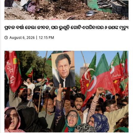
ପ୍ରବଳ ବର୍ଷା ନେଲା ଜୀବନ, ଘର ଭୁଶୁଡ଼ି ଗୋଟିଏ ପରିବାରର ୬ ଜଣଙ୍କ ମୃତ୍ୟୁ
August 6, 2026 | 12:15 PM