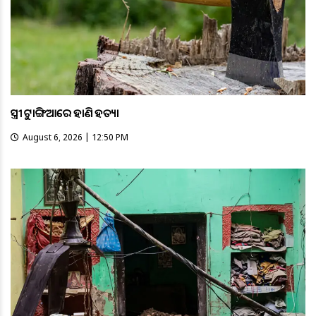
ସ୍ତ୍ରୀକୁ ଟାଙ୍ଗିଆରେ ହାଣି ହତ୍ୟା
August 6, 2026 | 12:50 PM