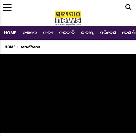
Me
HOME
ବଡ ଖବର
ରାଜ୍ୟ
ରାଜନୀତି
ଜାତୀୟ
ପରିବେଶ
ଦେଶ ବ
HOME
ଦେଶ ବିଦେଶ