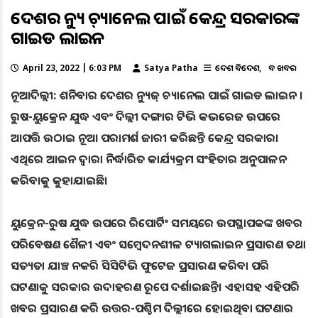
ଦେଶର ନ୍ୟୁଜ୍ ଚ୍ୟାନେଲ ପାଇଁ କେନ୍ଦ୍ର ସରକାରଙ୍କ
ଗାଇଡ ଲାଇନ
April 23, 2022 | 6:03 PM
Satya Patha
ଦେଶ ବିଦେଶ
ବଡ ଖବର
ନୂଆଦିଲ୍ଲୀ: ଶନିବାର ଦେଶର ନ୍ୟୁଜ୍ ଚ୍ୟାନେଲ ପାଇଁ ଗାଇଡ ଲାଇନ ।
ରୁଷ-ୟୁକ୍ରେନ ଯୁଦ୍ଧ ଏବଂ ଦିଲ୍ଲୀ ଦଙ୍ଗାର ଟିଭି କଭରେଜ ଉପରେ
ଆପତ୍ତି ଉଠାଇ ନୂଆ ପରାମର୍ଶ ଜାରୀ କରିଛନ୍ତି କେନ୍ଦ୍ର ସରକାର।
ଏଥିରେ ଆଇନ ଦ୍ୱାରା ନିର୍ଦ୍ଧାରିତ କାର୍ଯ୍ୟକ୍ରମ ସଂହିତାର ଅନୁପାଳନ
କରିବାକୁ କୁହାଯାଇଛି।
ୟୁକ୍ରେନ-ରୁଷ ଯୁଦ୍ଧ ଉପରେ ରିପୋର୍ଟିଂ ସମୟରେ ଉପସ୍ଥାପକଙ୍କ ଖବର
ପରିବେଷଣ ଶୈଳୀ ଏବଂ ସମ୍ବେଦନଶୀଳ ଟ୍ୟାଗଲାଇନ ପ୍ରସାରଣ ତଥା
ସତ୍ୟତା ଯାଞ୍ଚ ନକରି ସିସିଟିଭି ଫୁଟେଜ ପ୍ରସାରଣ କରିବା ପରି
ଘଟଣାକୁ ସରକାର ଉଦାହରଣ ରୂପେ ଦର୍ଶାଇଛନ୍ତି। ଏହାସହ ଏହିପରି
ଖବର ପ୍ରସାରଣ କରି ଉତ୍ତର-ପଶ୍ଚିମ ଦିଲ୍ଲୀରେ ହୋଇଥିବା ଘଟଣାର