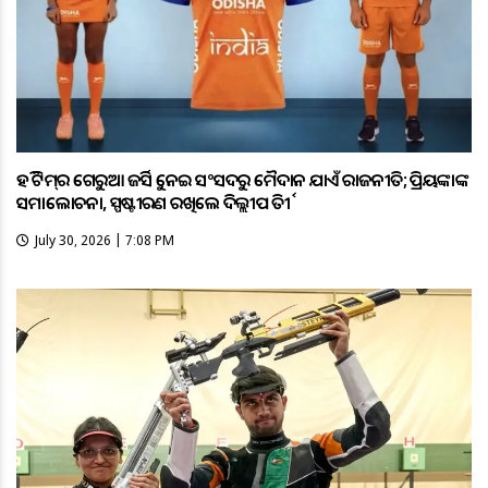
ହକି ଟିମ୍‌ର ଗେରୁଆ ଜର୍ସିକୁ ନେଇ ସଂସଦରୁ ମୈଦାନ ଯାଏଁ ରାଜନୀତି; ପ୍ରିୟଙ୍କାଙ୍କ
ସମାଲୋଚନା, ସ୍ପଷ୍ଟୀକରଣ ରଖିଲେ ଦିଲ୍ଲୀପ ତିର୍କୀ
July 30, 2026 | 7:08 PM