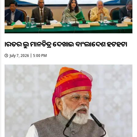
ଭାରତର ଭୁଲ ମାନଚିତ୍ର ଦେଖାଇ ବାଂଲାଦେଶ ହଟହଟା
July 7, 2026 | 5:00 PM