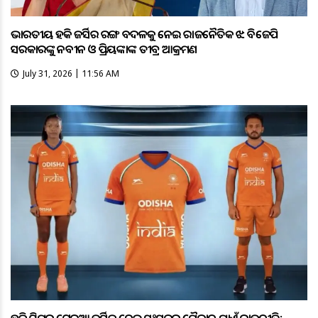
ଭାରତୀୟ ହକି ଜର୍ସିର ରଙ୍ଗ ବଦଳକୁ ନେଇ ରାଜନୈତିକ ଝଡ଼: ବିଜେପି
ସରକାରଙ୍କୁ ନବୀନ ଓ ପ୍ରିୟଙ୍କାଙ୍କ ତୀବ୍ର ଆକ୍ରମଣ
July 31, 2026 | 11:56 AM