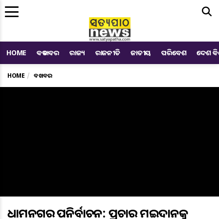
Me
HOME
ବଡ ଖବର
ରାଜ୍ୟ
ରାଜନୀତି
ଜାତୀୟ
ପରିବେଶ
ଦେଶ ବ
HOME
ବଡ ଖବର
ଧାମନଗର ଉପନିର୍ବାଚନ: ପ୍ରଚାର ମଇଦାନକୁ