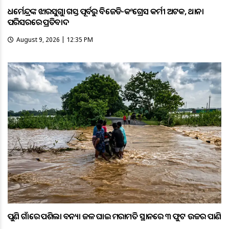
ଧର୍ମେନ୍ଦ୍ରଙ୍କ ଝାରସୁଗୁଡ଼ା ଗସ୍ତ ପୂର୍ବରୁ ବିଜେଡି-କଂଗ୍ରେସ କର୍ମୀ ଅଟକ, ଥାନା
ପରିସରରେ ପ୍ରତିବାଦ
August 9, 2026 | 12:35 PM
ପୁଣି ଗାଁରେ ପଶିଲା ବନ୍ୟା ଜଳ ଘାଇ ମରାମତି ସ୍ଥାନରେ ୩ ଫୁଟ ଉଚ୍ଚର ପାଣି