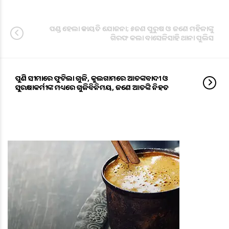
ପଣ୍ଡ ହେଲା ଡକାୟତି ‌ଯୋଜନା; ୫ଜଣ ପୁରୁଷ ଓ ଜଣେ ମହିଳାଙ୍କୁ
ଗିରଫ କଲା ବାସେଳିସାହି ଥାନା ପୁଲିସ
ପୁଣି ସୀମାରେ ଫୁଟିଲା ଗୁଳି, କୁଲଗାମରେ ଆତଙ୍କବାଦୀ ଓ
ସୁରକ୍ଷାକର୍ମୀଙ୍କ ମଧ୍ୟରେ ଗୁଳିବିନିମୟ, ଜଣେ ଆତଙ୍କି ନିହତ