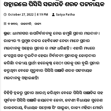
ଓହ୍ଲାଇଲେ ପିସିସି ସଭାପତି ଶରତ ପଟ୍ଟନାୟକ
October 27, 2022 | 8:19 PM
Satya Patha
ବଡ ଖବର
ରାଜନୀତି
ରାଜ୍ୟ
ଭଦ୍ରକ: ଧାମନଗର ଉପନିର୍ବାଚନକୁ ନେଇ ଜମୁଛି ପ୍ରଚାର ମଇଦାନ ।
ରାଜ୍ୟର ୩ ପ୍ରମୁଖ ଦଳର ହେବିୱେଟ ନେତା ମାନେ ପ୍ରଚାର
ମଇଦାନକୁ ଓହ୍ଲେଇ ପ୍ରଚାର ର ମଙ୍ଗ ଧରିଛନ୍ତି । ଏହାରି ମଧ୍ୟରେ
କଂଗ୍ରେସ ଗତ ଦୁଇଦିନ ହେଲା ନିର୍ବାଚନୀ ପ୍ରଚାରକୁ ଜୋର୍‌ଦାର
କରିଛି। ଦଳୀୟ ପ୍ରାର୍ଥୀ ହରେକୃଷ୍ଣ ସେଠୀ ଘରକୁ ଘର ବୁଲି ପ୍ରଚାର
କରୁଥିବା ବେଳେ ଗୁରୁବାର ପିସିସି ସଭାପତି ଶରତ ପଟ୍ଟନାୟକ
ମଇଦାନକୁ ଓହ୍ଲାଇଛନ୍ତି।
ତିହିଡ଼ି ବ୍ଲକରୁ ପ୍ରଚାର ଆରମ୍ଭ କରିଥିବା ବେଳେ ପିସିସି ସଭାପତିଙ୍କ ସହ
ପୂର୍ବତନ ପିସିସି ସଭାପତି ଜୟଦେବ ଜେନା, ଜଟଣୀ ବିଧାୟକ ସୁରେଶ
ରାଉତରାୟ, ବିଧାୟକ ସନ୍ତୋଷ ସିଂ ସାଲୁଜା, ରାଜ୍ୟ ମହିଳା ମୋର୍ଚ୍ଚା