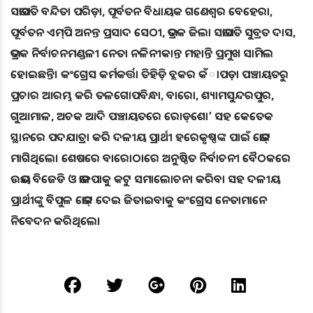
ସଭାପତି ବନ୍ଦିତା ପରିଡ଼ା, ପୂର୍ବତନ ବିଧାୟକ ଗଣେଶ୍ୱର ବେହେରା,
ପୂର୍ବତନ ଏମ୍‌ପି ଅନନ୍ତ ପ୍ରସାଦ ସେଠୀ, ଭଦ୍ରକ ଜିଲା ସଭାପତି ସୁବ୍ରତ ଦାସ,
ଭଦ୍ରକ ନିର୍ବାଚନମଣ୍ଡଳୀ ନେତା ନଳିନୀକାନ୍ତ ମହାନ୍ତି ପ୍ରମୁଖ ସାମିଲ
ହୋଇଛନ୍ତି। କଂଗ୍ରେସ କର୍ମକର୍ତ୍ତା ତିହିଡ଼ି ବ୍ଲକର କଁାପଡ଼ା ପଞ୍ଚାୟତରୁ
ପ୍ରଚାର ଆରମ୍ଭ କରି ତଳଗୋପବିନ୍ଧା, ବାରୋ, ଶ୍ୟାମସୁନ୍ଦରପୁର,
ଗୁଆମାଳ, ଅଚକ ଆଦି ପଞ୍ଚାୟତରେ ରୋଡ୍‌ଶୋ’ ସହ କେତେକ
ସ୍ଥାନରେ ପଦଯାତ୍ରା କରି ଦଳୀୟ ପ୍ରାର୍ଥୀ ହରେକୃଷ୍ଣଙ୍କ ପାଇଁ ଭୋଟ୍‌
ମାଗିଥିଲେ। ଶେଷରେ ବାରୋଠାରେ ଅନୁଷ୍ଠିତ ନିର୍ବାଚନୀ ବୈଠକରେ
ଉଭୟ ବିଜେଡି ଓ ଭାଜପାକୁ କଟୁ ସମାଲୋଚନା କରିବା ସହ ଦଳୀୟ
ପ୍ରାର୍ଥୀଙ୍କୁ ବିପୁଳ ଭୋଟ୍‌ ଦେଇ ଜିତାଇବାକୁ କଂଗ୍ରେସ ନେତାମାନେ
ନିବେଦନ କରିଥିଲେ।