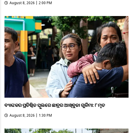
August 8, 2026 | 2:00 PM
ବ୍ୟାଙ୍କକର ପ୍ରତିଷ୍ଠିତ ସ୍କୁଲରେ ଛାତ୍ରର ଆଖିବୁଜା ଗୁଳିମାଡ଼: ୮ ମୃତ
August 8, 2026 | 1:30 PM