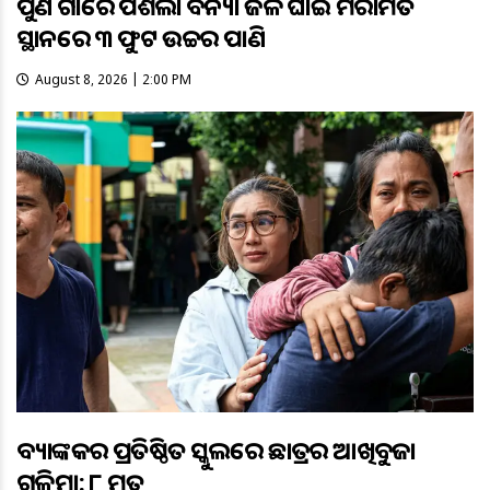
ପୁଣି ଗାଁରେ ପଶିଲା ବନ୍ୟା ଜଳ ଘାଇ ମରାମତି
ସ୍ଥାନରେ ୩ ଫୁଟ ଉଚ୍ଚର ପାଣି
August 8, 2026 | 2:00 PM
ବ୍ୟାଙ୍କକର ପ୍ରତିଷ୍ଠିତ ସ୍କୁଲରେ ଛାତ୍ରର ଆଖିବୁଜା
ଗୁଳିମାଡ଼: ୮ ମୃତ