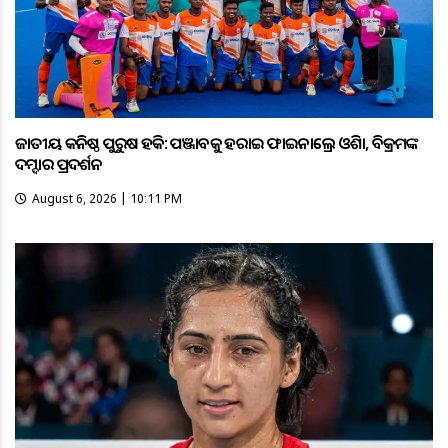
ଜାତୀୟ କନିଷ୍ଠ ପୁରୁଷ ହକି: ପଞ୍ଜାବକୁ ହରାଇ ଫାଇନାଲ୍ରେ ଓଡ଼ିଶା, ବିକ୍ରମଙ୍କ
ଦମ୍ଦାର ପ୍ରଦର୍ଶନ
August 6, 2026 | 10:11 PM