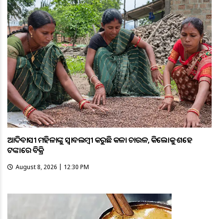
ଆଦିବାସୀ ମହିଳାଙ୍କୁ ସ୍ଵାବଲମ୍ଵୀ କରୁଛି କଳା ଚାଉଳ, କିଲୋକୁ ଶହେ
ଟଙ୍କାରେ ବିକ୍ରି
August 8, 2026 | 12:30 PM