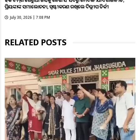
ହକି ଟିମ୍‌ର ଗେରୁଆ ଜର୍ସିକୁ ନେଇ ସଂସଦରୁ ମୈଦାନ ଯାଏଁ ରାଜନୀତି;
ପ୍ରିୟଙ୍କାଙ୍କ ସମାଲୋଚନା, ସ୍ପଷ୍ଟୀକରଣ ରଖିଲେ ଦିଲ୍ଲୀପ ତିର୍କୀ
July 30, 2026 | 7:08 PM
RELATED POSTS