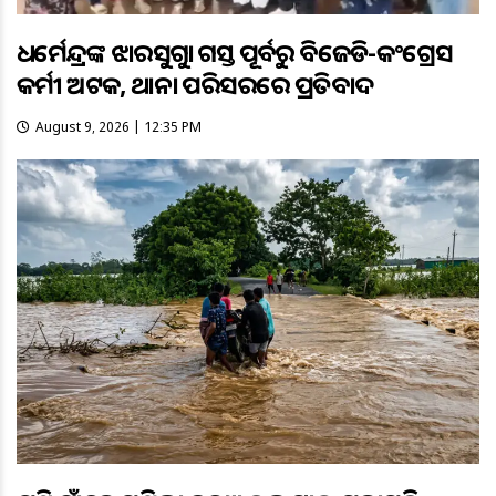
ଧର୍ମେନ୍ଦ୍ରଙ୍କ ଝାରସୁଗୁଡ଼ା ଗସ୍ତ ପୂର୍ବରୁ ବିଜେଡି-କଂଗ୍ରେସ
କର୍ମୀ ଅଟକ, ଥାନା ପରିସରରେ ପ୍ରତିବାଦ
August 9, 2026 | 12:35 PM