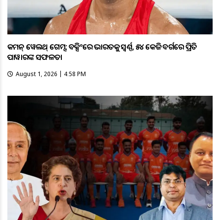
କମନ୍ ୱେଲଥ୍ ଗେମ୍ସ: ବକ୍ସିଂରେ ଭାରତକୁ ସ୍ବର୍ଣ୍ଣ, ୫୪ କେଜି ବର୍ଗରେ ପ୍ରିତି
ପାୱାରଙ୍କ ସଫଳତା
August 1, 2026 | 4:58 PM