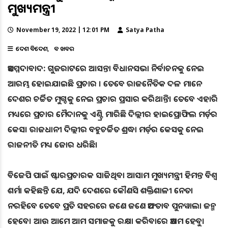
ମୁଖ୍ୟମନ୍ତ୍ରୀ
November 19, 2022 | 12:01 PM
Satya Patha
ଦେଶ ବିଦେଶ
ବଡ ଖବର
ଅହମ୍ମଦାବାଦ: ଗୁଜରାଟରେ ଆସନ୍ତା ବିଧାନସଭା ନିର୍ବାଚନକୁ ନେଇ
ଆରମ୍ଭ ହୋଇଯାଇଛି ପ୍ରଚାର । ତେବେ ରାଜନୈତିକ ଦଳ ମାନେ
ଦେଶର ଚର୍ଚ୍ଚିତ ମୁଗ୍ଦକୁ ନେଇ ପ୍ରଚାର ପ୍ରସାର କରିଥାନ୍ତି। ତେବେ ଏହାରି
ମଧ୍ୟରେ ପ୍ରଚାର ମୈଦାନକୁ ଏଣ୍ଟ୍ରି ମାରିଛି ଦିଲ୍ଲୀର ହାଇପ୍ରୋଫିଲ ମର୍ଡ଼ର
କେସ। ରାଜଧାନୀ ଦିଲ୍ଲୀର ବହୁଚର୍ଚ୍ଚିତ ଶ୍ରଦ୍ଧା ମର୍ଡ଼ର କେସକୁ ନେଇ
ରାଜନୀତି ମଧ୍ୟ ଜୋର ଧରିଛି।
ବିଜେପି ପାଇଁ ଷ୍ଟାରପ୍ରଚାରକ ସାଜିଥିବା ଆସାମ ମୁଖ୍ୟମନ୍ତ୍ରୀ ହିମନ୍ତ ବିଶ୍ୱ
ଶର୍ମା କହିଛନ୍ତି ଯେ, ଯଦି ଦେଶରେ କୌଣସି ଶକ୍ତିଶାଳୀ ନେତା
ନରହିବେ ତେବେ ପ୍ରତି ସହରରେ ଜଣେ ଜଣେ ଅଫତାବ ପୁନୱାଲା ଜନ୍ମ
ହେବେ। ଆଉ ଆମେ ଆମ ସମାଜକୁ ରକ୍ଷା କରିବାରେ ଅକ୍ଷମ ହେବୁ।