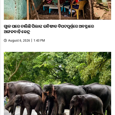
ଗୁହାଳ ଘରେ ଚାଲିଛି ପିଲାଙ୍କ ଭବିଷ୍ୟତ ବିପଦପୂର୍ଣ୍ଣରେ ଅବସ୍ଥାରେ
ଅଙ୍ଗନବାଡ଼ି କେନ୍ଦ୍ର
August 6, 2026 | 1:43 PM