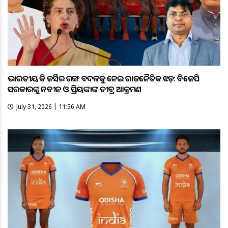
ଭାରତୀୟ ହକି ଜର୍ସିର ରଙ୍ଗ ବଦଳକୁ ନେଇ ରାଜନୈତିକ ଝଡ଼: ବିଜେପି
ସରକାରଙ୍କୁ ନବୀନ ଓ ପ୍ରିୟଙ୍କାଙ୍କ ତୀବ୍ର ଆକ୍ରମଣ
July 31, 2026 | 11:56 AM