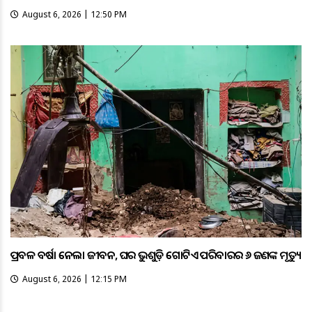
August 6, 2026 | 12:50 PM
ପ୍ରବଳ ବର୍ଷା ନେଲା ଜୀବନ, ଘର ଭୁଶୁଡ଼ି ଗୋଟିଏ ପରିବାରର ୬ ଜଣଙ୍କ ମୃତ୍ୟୁ
August 6, 2026 | 12:15 PM