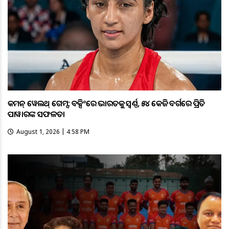
କମନ୍ ୱେଲଥ୍ ଗେମ୍ସ: ବକ୍ସିଂରେ ଭାରତକୁ ସ୍ବର୍ଣ୍ଣ, ୫୪ କେଜି ବର୍ଗରେ ପ୍ରିତି
ପାୱାରଙ୍କ ସଫଳତା
August 1, 2026 | 4:58 PM