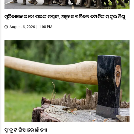
ମୁରିବାହାଲରେ ହାତୀ ପଲଙ୍କ ଉତ୍ପାତ, ଅଳ୍ପକେ ବର୍ତ୍ତିଲେ ଦମ୍ପତିଙ୍କ ସହ ଦୁଇ ଶିଶୁ
August 6, 2026 | 1:08 PM
ସ୍ତ୍ରୀକୁ ଟାଙ୍ଗିଆରେ ହାଣି ହତ୍ୟା