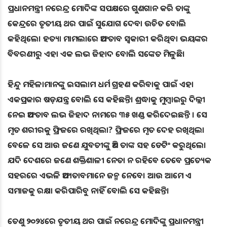
ପ୍ରଧାନମନ୍ତ୍ରୀ ନରେନ୍ଦ୍ର ମୋଦିଙ୍କ ସପକ୍ଷରେ ଗୁଣଗାନ କରି ତାଙ୍କୁ
କେନ୍ଦ୍ରରେ ତୃତୀୟ ଥର ପାଇଁ ସୁଯୋଗ ଦେବା ଉଚିତ ବୋଲି
କହିଥିଲେ। ହତ୍ୟା ମାମଲାରେ ଅଫତାବ ସ୍ୱକାରୀ କରିଥିବା ଭୟଙ୍କର
ବିବରଣୀରୁ ଏହା ଏକ ଲଭ ଜିହାଦ ବୋଲି ସଙ୍କେତ ମିଳୁଛି।
ହିନ୍ଦୁ ମହିଳାମାନଙ୍କୁ ଇସଲାମ ଧର୍ମ ଗ୍ରହଣ କରିବାକୁ ପାଇଁ ଏହା
ଏକପ୍ରକାର ଷଡ଼ଯନ୍ତ୍ର ବୋଲି ସେ କହିଛନ୍ତି। ଶ୍ରଦ୍ଧାକୁ ମୁମ୍ବାଇରୁ ଦିଲ୍ଲୀ
ନେଇ ଅଫତାବ ଲଭ ଜିହାଦ ନାମରେ ୩୫ ଖଣ୍ଡ କରିଦେଇଛନ୍ତି । ସେ
ମୃତ ଶରୀରକୁ ଫ୍ରିଜରେ ରଖିଥିଲା? ଫ୍ରିଜରେ ମୃତ ଦେହ ରଖିଥିଲା
ବେଳେ ସେ ଆଉ ଜଣେ ଯୁବତୀଙ୍କୁ ଅଣି ତାଙ୍କ ସହ ଡେଟିଂ କରୁଥିଲେ।
ଯଦି ଦେଶରେ ଜଣେ ଶକ୍ତିଶାଳୀ ନେତା ନ ରହିବେ ତେବେ ପ୍ରତ୍ୟେକ
ସହରରେ ଏଭଳି ଅଫାତାବମାନେ ଜନ୍ମ ନେବେ। ଆଉ ଆମେ ଏ
ସମାଜକୁ ରକ୍ଷା କରିପାରିବୁ ନାହିଁ ବୋଲି ସେ କହିଛନ୍ତି।
ତେଣୁ ୨୦୨୪ରେ ତୃତୀୟ ଥର ପାଇଁ ନରେନ୍ଦ୍ର ମୋଦିଙ୍କୁ ପ୍ରଧାନମନ୍ତ୍ରୀ