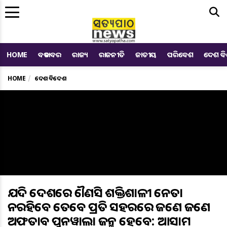
Me
HOME
ବଡ ଖବର
ରାଜ୍ୟ
ରାଜନୀତି
ଜାତୀୟ
ପରିବେଶ
ଦେଶ ବ
HOME
ଦେଶ ବିଦେଶ
ଯଦି ଦେଶରେ କୌଣସି ଶକ୍ତିଶାଳୀ ନେତା
ନରହିବେ ତେବେ ପ୍ରତି ସହରରେ ଜଣେ ଜଣେ
ଅଫତାବ ପୁନୱାଲା ଜନ୍ମ ହେବେ: ଆସାମ