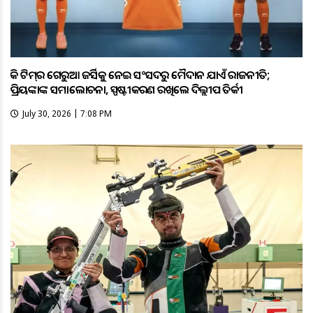
ହକି ଟିମ୍‌ର ଗେରୁଆ ଜର୍ସିକୁ ନେଇ ସଂସଦରୁ ମୈଦାନ ଯାଏଁ ରାଜନୀତି;
ପ୍ରିୟଙ୍କାଙ୍କ ସମାଲୋଚନା, ସ୍ପଷ୍ଟୀକରଣ ରଖିଲେ ଦିଲ୍ଲୀପ ତିର୍କୀ
July 30, 2026 | 7:08 PM