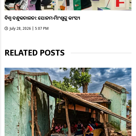
ବିଶ୍ବ ବନ୍ଧୁକଚାଳନା: ସୋନମ-ହିମାଂଶୁଙ୍କୁ କାଂସ୍ୟ
July 28, 2026 | 5:07 PM
RELATED POSTS