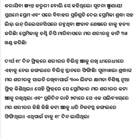
କରାଯିବା ଅତ୍ୟନ୍ତ ଜରୁରୀ ବୋଲି ସେ କହିଥିଲେ। ସୂଚନା ଅନୁଯାୟୀ
ପ୍ରଥମେ ପ୍ରେମ ଏବଂ ପରେ ବିବାହର ପ୍ରତିଶ୍ରୁତି ଦେଇ ପ୍ରେମିକା ଶ୍ରଦ୍ଧା ସହ
ଲିଭ୍‌ ଇନ୍‌ ରିଲେସନସିପରେ ରହୁଥିବା ଅଫତାବ ଶେଷ‌ରେ ତାକୁ ହତ୍ୟା
କରିଛି। ପ୍ରେମିକାକୁ ତଣ୍ଟି ଚିପି ମାରିବାପରେ ମର ଶରୀରକୁ କାଟି ୩୫
ଖଣ୍ଡ କରିଛି।
ଦୀର୍ଘ ୧୮ ଦିନ ଫ୍ରିଜ୍‌ରେ ଶରୀରର ବିଭିନ୍ନ ଅଂଶକୁ ରଖି ଧୀରେଧୀରେ
ଏହାକୁ ନେଇ ଜଙ୍ଗଲରେ ବିଭିନ୍ନ ସ୍ଥାନରେ ଫିଙ୍ଗିଛି। ପୁନାୱାଲା ଶ୍ରଦ୍ଧାଙ୍କ
ମର ଶରୀରକୁ ସାଇତି ରଖିବାପାଇଁ ୩୦୦ ଲିଟର କ୍ଷମତା ବିଶିଷ୍ଟ ନୂଆ
ଫ୍ରିଜ୍‌ କିଣିଥିଲା। ସେହି ଫ୍ରିଜ୍‌ରେ ସେ ପ୍ରେମିକାର ମର ଶରୀରର କଟା
ଅଂଶକୁ ରଖିଥିଲା ଏବଂ ପ୍ରତିଦିନ ରାତି ୨ଟାରେ ସେ ଏକ ପଲିବ୍ୟାଗ୍‌ରେ
ମର ଶରୀରର କିଛି କିଛି କଟା ଅଂଶକୁ ଧରି ନିକଟସ୍ଥ ଜଙ୍ଗଲରେ
ଫିଙ୍ଗିଥିଲା। ଏଥିପାଇଁ ତାକୁ ୧୮ ଦିନ ଲାଗିଥିଲା