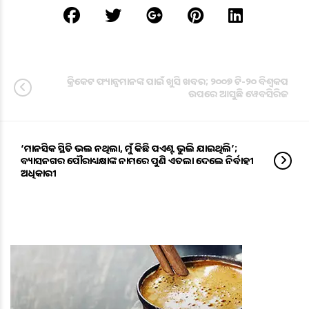
କ୍ରିକେଟ ଫ୍ୟାନ୍ସମାନଙ୍କ ପାଇଁ ଖୁସି ଖବର; ୨୦୦୭ ଟି-୨୦ ବିଶ୍ୱକପ
ଉପରେ ଆସୁଛି ୱେବସିରିଜ
‘ମାନସିକ ସ୍ଥିତି ଭଲ ନଥିଲା, ମୁଁ କିଛି ପଏଣ୍ଟ ଭୁଲି ଯାଇଥିଲି’;
ବ୍ୟାସନଗର ପୌରାଧ୍ୟକ୍ଷାଙ୍କ ନାମରେ ପୁଣି ଏତଲା ଦେଲେ ନିର୍ବାହୀ
ଅଧିକାରୀ