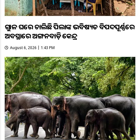
ଗୁହାଳ ଘରେ ଚାଲିଛି ପିଲାଙ୍କ ଭବିଷ୍ୟତ ବିପଦପୂର୍ଣ୍ଣରେ
ଅବସ୍ଥାରେ ଅଙ୍ଗନବାଡ଼ି କେନ୍ଦ୍ର
August 6, 2026 | 1:43 PM