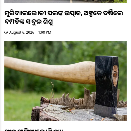
ମୁରିବାହାଲରେ ହାତୀ ପଲଙ୍କ ଉତ୍ପାତ, ଅଳ୍ପକେ ବର୍ତ୍ତିଲେ
ଦମ୍ପତିଙ୍କ ସହ ଦୁଇ ଶିଶୁ
August 6, 2026 | 1:08 PM