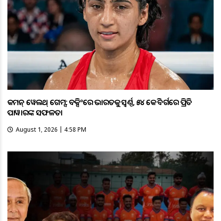
କମନ୍ ୱେଲଥ୍ ଗେମ୍ସ: ବକ୍ସିଂରେ ଭାରତକୁ ସ୍ବର୍ଣ୍ଣ, ୫୪ କେଜି ବର୍ଗରେ ପ୍ରିତି
ପାୱାରଙ୍କ ସଫଳତା
August 1, 2026 | 4:58 PM