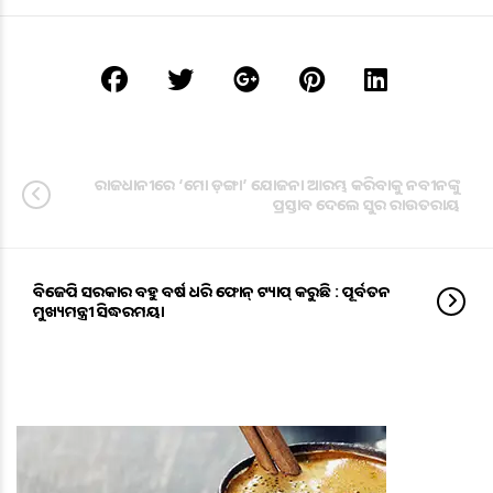
ରାଜଧାନୀରେ ‘ମୋ ଡ଼ଙ୍ଗା’ ଯୋଜନା ଆରମ୍ଭ କରିବାକୁ ନବୀନଙ୍କୁ
ପ୍ରସ୍ତାବ ଦେଲେ ସୁର ରାଉତରାୟ
ବିଜେପି ସରକାର ବହୁ ବର୍ଷ ଧରି ଫୋନ୍ ଟ୍ୟାପ୍ କରୁଛି : ପୂର୍ବତନ
ମୁଖ୍ୟମନ୍ତ୍ରୀ ସିଦ୍ଧରମୟା