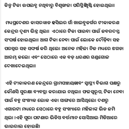
କିନ୍ତୁ ଟିକା ଉପଲବ୍ଧ ନଥିବାରୁ ବିଶୃଙ୍ଖଳା ପରିସ୍ଥିତି ସୃଷ୍ଟି ହୋଇଥିଲା।
ମଧ୍ୟପ୍ରଦେଶର କାସରୱାଡ ତହସିଲର ଗାଁ ଖାଲବୁଜର୍ଗର ଟୀକାକରଣ
କେନ୍ଦ୍ରର ଦୃଶ୍ୟ ଭିନ୍ନ ଥିଲା। ଏଠାରେ ଟିକା ପାଇବା ପାଇଁ ଜବରଦସ୍ତ
ସଂଘର୍ଷ ହୋଇଥିଲା। ଆଗ ଟିକା ନେବା ପାଇଁ ଲୋକେ ଦୌଡ଼ିବା ସହ
ପରସ୍ପର ସହ ସଙ୍ଘର୍ଷ କରି ଥିଲେ। ଅନେକ ମହିଳା ନିଜ ମଧ୍ୟରେ ଝଗଡା
ଆରମ୍ଭ କଲେ। ଏବଂ ସେଠାରେ ଏକ ବଡ଼ ଧରଣର ଗଣ୍ଡଗୋଳ
ଦେଖାଦେଇଥିଲା।
ଏହି ଟୀକାକରଣ କେନ୍ଦ୍ରରେ ଗ୍ରାମପଞ୍ଚାୟତ ଏବଂ ସ୍ୱାସ୍ଥ୍ୟ ବିଭାଗ ପକ୍ଷରୁ
କୌଣସି ସୁରକ୍ଷା ବ୍ୟବସ୍ଥା କରାଯାଇ ନଥିଲା। ଫଳସ୍ୱରୂପ, ଟିକା ନେବା
ପାଇଁ ବହୁ ସଂଖ୍ୟକ ଲୋକ ଏକା ସାଙ୍ଗରେ ଆସିଥିଲେ। ଦଶରୁ
ଏଗାରଟା ମଧ୍ୟରେ ସେଠାରେ ବହୁ ସଂଖ୍ୟାରେ ମହିଳାଙ୍କ ଭିଡ ଜମି
ଥିଲା ।ଏହି ପୁରା ଘଟଣାର ଭିଡିଓ ବର୍ତ୍ତମାନ ସୋସିଆଲ ମିଡିଆରେ
ଭାଇରାଲ ହୋଇଛି।