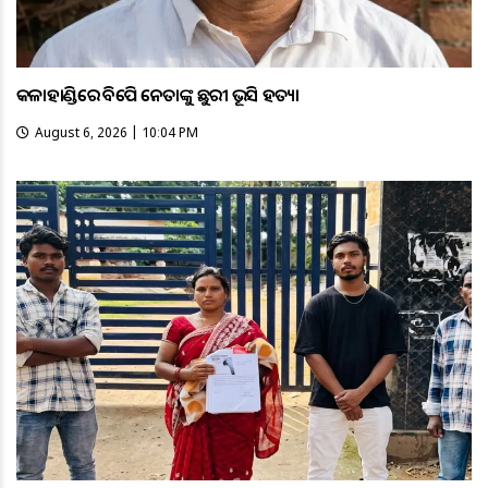
କଳାହାଣ୍ଡିରେ ବିଜେପି ନେତାଙ୍କୁ ଛୁରୀ ଭୂସି ହତ୍ୟା
August 6, 2026 | 10:04 PM