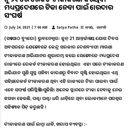
ମଧ୍ୟପ୍ରଦେଶରେ ଟିକା ନେବା ପାଇଁ ଜୋରଦାର
ସଂଘର୍ଷ
July 24, 2021 | 7:46 AM
Satya Patha
ଜାତୀୟ
ରାଜନୀତି
(ସତ୍ୟପାଠ ବ୍ୟୁରୋ) ଭୁବନେଶ୍ୱର: ଜୁନ୍ 21 ଆନ୍ତର୍ଜାତୀୟ ଯୋଗ ଦିବସ
ଅବସରରେ ଯେତେବେଳେ କେନ୍ଦ୍ର ସରକାର ଦେଶବ୍ୟାପୀ ମାଗଣା
ଟୀକାକରଣ ଅଭିଯାନର ଶୁଭାରମ୍ଭ କଲେ ସେତେବେଳେ ମଧ୍ୟପ୍ରଦେଶ
ରାଜ୍ୟରେ ରେକର୍ଡ ଟୀକାକରଣ ହୋଇଥିଲା। ଏହା ପରେ ଟୀକାକରଣ
ଅଭିଯାନ ପୁଣି ସୁସ୍ଥ ପଡିବା କାରଣରୁ ବିବାଦ ସୃଷ୍ଟି ହୋଇଥିଲା। ଏଥି
ସହିତ, ରେକର୍ଡ ଟୀକାକରଣ ଥିବା ଏହି ରାଜ୍ୟରେ ଟିକା ପାଇବା ପାଇଁ
ଏବେ ସଙ୍ଘର୍ଷ ପରିସ୍ଥିତି ଉପୁଜିଛି। ଅନେକ ସ୍ଥାନରେ ଟୀକା ନେବାକୁ ନେଇ
ଝଗଡା ହେଉଛି, ଘଣ୍ଟା ଘଣ୍ଟା ଧରି ଧାଡ଼ିରେ ଥିବା ଲୋକମାନେ ପରସ୍ପର
ସହିତ ମାଡ ପିଟ୍ କରୁଛନ୍ତି ।
ଟୀକାକରଣ ପାଇଁ ଲମ୍ବା ଧାଡି, ଖରାପ ବ୍ୟବସ୍ଥା :-