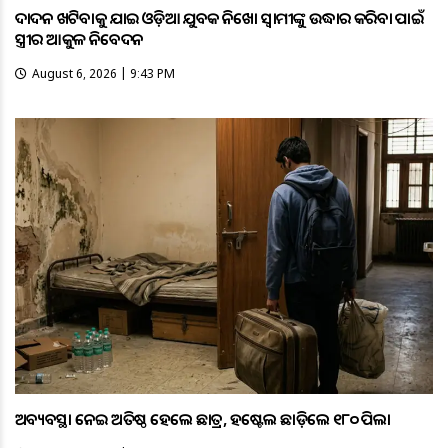
ଦାଦନ ଖଟିବାକୁ ଯାଇ ଓଡ଼ିଆ ଯୁବକ ନିଖୋଜ ସ୍ବାମୀଙ୍କୁ ଉଦ୍ଧାର କରିବା ପାଇଁ
ସ୍ତ୍ରୀର ଆକୁଳ ନିବେଦନ
August 6, 2026 | 9:43 PM
ଅବ୍ୟବସ୍ଥା ନେଇ ଅତିଷ୍ଠ ହେଲେ ଛାତ୍ର, ହଷ୍ଟେଲ ଛାଡ଼ିଲେ ୧୮୦ ପିଲା