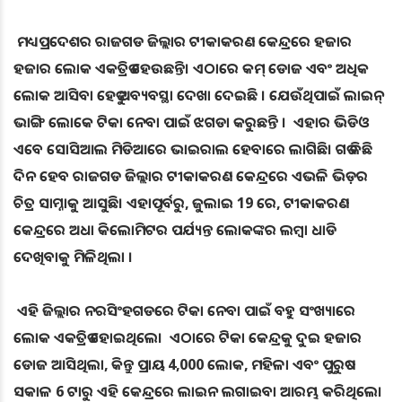
ମଧ୍ୟପ୍ରଦେଶର ରାଜଗଡ ଜିଲ୍ଲାର ଟୀକାକରଣ କେନ୍ଦ୍ରରେ ହଜାର
ହଜାର ଲୋକ ଏକତ୍ରିତ ହେଉଛନ୍ତି। ଏଠାରେ କମ୍ ଡୋଜ ଏବଂ ଅଧିକ
ଲୋକ ଆସିବା ହେତୁ ଅବ୍ୟବସ୍ଥା ଦେଖା ଦେଇଛି । ଯେଉଁଥିପାଇଁ ଲାଇନ୍
ଭାଙ୍ଗି ଲୋକେ ଟିକା ନେବା ପାଇଁ ଝଗଡା କରୁଛନ୍ତି । ଏହାର ଭିଡିଓ
ଏବେ ସୋସିଆଲ ମିଡିଆରେ ଭାଇରାଲ ହେବାରେ ଲାଗିଛି। ଗତ କିଛି
ଦିନ ହେବ ରାଜଗଡ ଜିଲ୍ଲାର ଟୀକାକରଣ କେନ୍ଦ୍ରରେ ଏଭଳି ଭିଡ଼ର
ଚିତ୍ର ସାମ୍ନାକୁ ଆସୁଛି। ଏହାପୂର୍ବରୁ, ଜୁଲାଇ 19 ରେ, ଟୀକାକରଣ
କେନ୍ଦ୍ରରେ ଅଧା କିଲୋମିଟର ପର୍ଯ୍ୟନ୍ତ ଲୋକଙ୍କର ଲମ୍ବା ଧାଡି
ଦେଖିବାକୁ ମିଳିଥିଲା ।
ଏହି ଜିଲ୍ଲାର ନରସିଂହଗଡରେ ଟିକା ନେବା ପାଇଁ ବହୁ ସଂଖ୍ୟାରେ
ଲୋକ ଏକତ୍ରିତ ହୋଇଥିଲେ। ଏଠାରେ ଟିକା କେନ୍ଦ୍ରକୁ ଦୁଇ ହଜାର
ଡୋଜ ଆସିଥିଲା, କିନ୍ତୁ ପ୍ରାୟ 4,000 ଲୋକ, ମହିଳା ଏବଂ ପୁରୁଷ
ସକାଳ 6 ଟାରୁ ଏହି କେନ୍ଦ୍ରରେ ଲାଇନ ଲଗାଇବା ଆରମ୍ଭ କରିଥିଲେ।