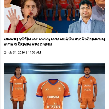
ଭାରତୀୟ ହକି ଜର୍ସିର ରଙ୍ଗ ବଦଳକୁ ନେଇ ରାଜନୈତିକ ଝଡ଼: ବିଜେପି ସରକାରଙ୍କୁ
ନବୀନ ଓ ପ୍ରିୟଙ୍କାଙ୍କ ତୀବ୍ର ଆକ୍ରମଣ
July 31, 2026 | 11:56 AM