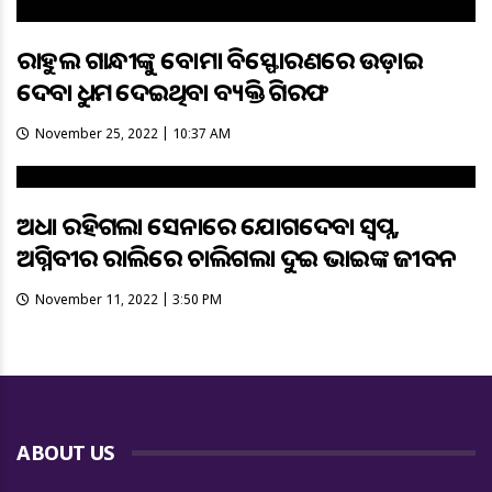
ରାହୁଲ ଗାନ୍ଧୀଙ୍କୁ ବୋମା ବିସ୍ଫୋରଣରେ ଉଡ଼ାଇ
ଦେବାକୁ ଧମକ ଦେଇଥିବା ବ୍ୟକ୍ତି ଗିରଫ
November 25, 2022 | 10:37 AM
ଅଧା ରହିଗଲା ସେନାରେ ଯୋଗଦେବା ସ୍ୱପ୍ନ,
ଅଗ୍ନିବୀର ରାଲିରେ ଚାଲିଗଲା ଦୁଇ ଭାଇଙ୍କ ଜୀବନ
November 11, 2022 | 3:50 PM
ABOUT US