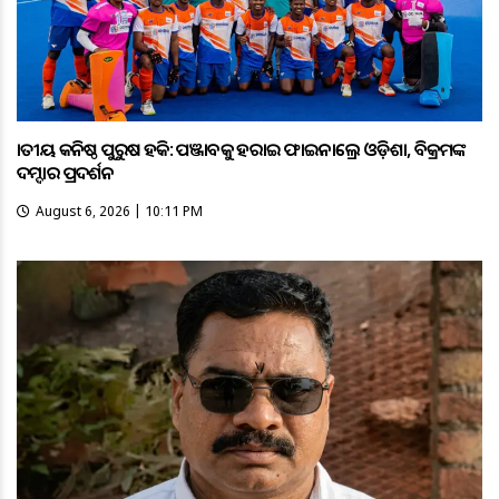
ଜାତୀୟ କନିଷ୍ଠ ପୁରୁଷ ହକି: ପଞ୍ଜାବକୁ ହରାଇ ଫାଇନାଲ୍ରେ ଓଡ଼ିଶା, ବିକ୍ରମଙ୍କ
ଦମ୍ଦାର ପ୍ରଦର୍ଶନ
August 6, 2026 | 10:11 PM