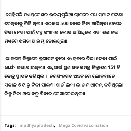
ସେହିପରି ମଧ୍ୟପ୍ରଦେଶର ଉଦୟପୁରିଆ ଗ୍ରାମରେ ମଧ୍ୟ ସମାନ ଘଟଣା
ଦେଖିବାକୁ ମିଳି ଥିଲା। ଏଠାରେ 500 ଡୋଜ ଟିକା ଆସିଥିବା ବେଳେ
ଟିକା ନେବା ପାଇଁ ବହୁ ସଂଖ୍ୟକ ଲୋକ ଆସିଥିଲେ ଏବଂ ଲୋକଙ୍କ
ମଧ୍ୟରେ ଝଗଡା ଆରମ୍ଭ ହୋଇଥିଲା।
ରାଜଗଡ ଜିଲ୍ଲାରେ ପ୍ରଶାସନ ଦ୍ୱାରା 36 ହଜାର ଟିକା ଦେବା ପାଇଁ
ଧାର୍ଯ୍ୟ କରାଯାଇଥିଲା। ଏଥିପାଇଁ ପ୍ରଶାସନ ସମଗ୍ର ଜିଲ୍ଲାରେ 151 ଟି
କେନ୍ଦ୍ର ସ୍ଥାପନ କରିଥିଲା। ନରସିଂହଗଡ ଅଞ୍ଚଳରେ ଲୋକମାନେ
ସକାଳ 6 ଟାରୁ ଟିକା ପାଇବା ପାଇଁ ଲମ୍ବା ଲାଇନ ଆରମ୍ଭ କରିଥିଲେ।
କିନ୍ତୁ ଟିକା ଅଭାବରୁ ବିବାଦ ଦେଖାଦେଇଥିଲା।
Tags:
madhyapradesh
,
Mega Covid vaccination