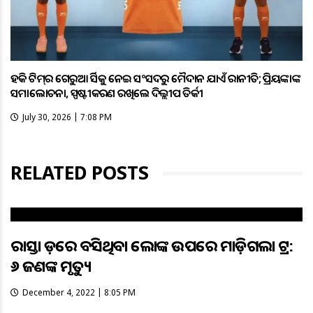
ହକି ଟିମ୍‌ର ଗେରୁଆ ଜର୍ସିକୁ ନେଇ ସଂସଦରୁ ମୈଦାନ ଯାଏଁ ରାଜନୀତି; ପ୍ରିୟଙ୍କାଙ୍କ
ସମାଲୋଚନା, ସ୍ପଷ୍ଟୀକରଣ ରଖିଲେ ଦିଲ୍ଲୀପ ତିର୍କୀ
July 30, 2026 | 7:08 PM
RELATED POSTS
ରାସ୍ତା କଡ଼ରେ ବସିଥିବା ଲୋକଙ୍କ ଉପରେ ମାଡ଼ିଗଲା ଟ୍ରକ:
୬ ଜଣଙ୍କ ମୃତ୍ୟୁ
December 4, 2022 | 8:05 PM