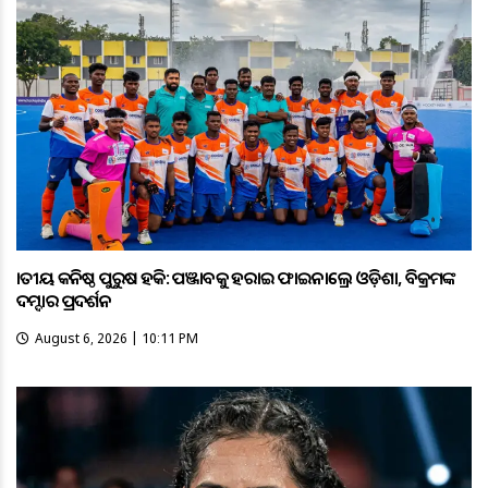
ଜାତୀୟ କନିଷ୍ଠ ପୁରୁଷ ହକି: ପଞ୍ଜାବକୁ ହରାଇ ଫାଇନାଲ୍ରେ ଓଡ଼ିଶା, ବିକ୍ରମଙ୍କ
ଦମ୍ଦାର ପ୍ରଦର୍ଶନ
August 6, 2026 | 10:11 PM