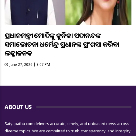
ପ୍ରଧାନମନ୍ତ୍ରୀ ମୋଦିଙ୍କୁ କୁନିକା ସଦାନନ୍ଦଙ୍କ
ସମାଲୋଚନା ଧର୍ମେନ୍ଦ୍ର ପ୍ରଧାନଙ୍କ ପ୍ରଂଶସା କରିବା
ଲଜ୍ଜାଜନକ
June 27, 2026 | 9:07 PM
ABOUT US
Satyapatha.com delivers accurate, timely, and unbiased news across
diverse topics. We are committed to truth, transparency, and integrity,