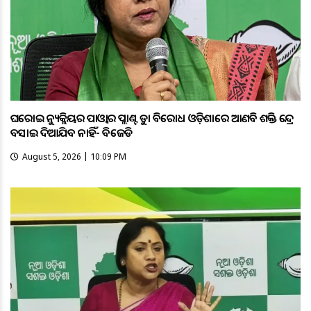
ଘରୋଇ ନ୍ୟୁକ୍ଲିୟର ପାଓ୍ବାର ପ୍ଲାଣ୍ଟକୁ କଡ଼ା ବିରୋଧ ଓଡ଼ିଶାରେ ଆଣବିକ ଶକ୍ତି କେନ୍ଦ୍ର
ବସାଇ ଦିଆଯିବ ନାହିଁ- ବିଜେଡି
August 5, 2026 | 10:09 PM