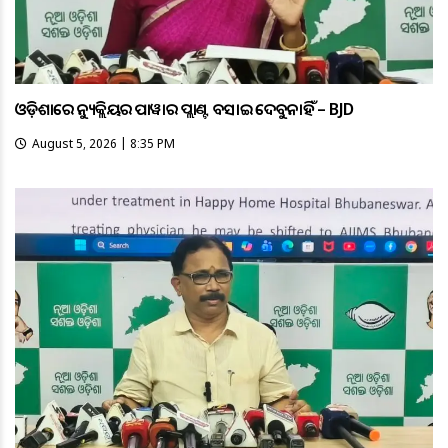
ଓଡ଼ିଶାରେ ନ୍ୟୁକ୍ଲିୟର ପାୱାର ପ୍ଲାଣ୍ଟ ବସାଇ ଦେବୁନାହିଁ – BJD
August 5, 2026 | 8:35 PM