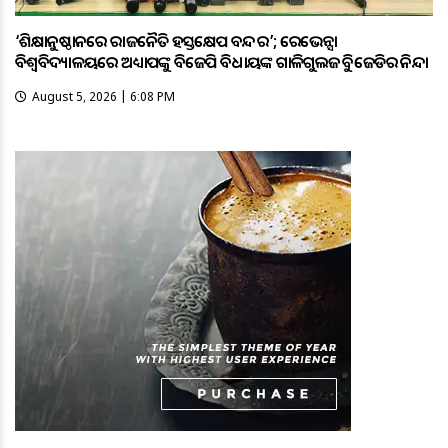
‘ଶିକ୍ଷାନୁଷ୍ଠାନରେ ରାଜନୈତିକ ହସ୍ତକ୍ଷେପ ବନ୍ଦ କର’; ରେଭେନ୍ସା
ବିଶ୍ୱବିଦ୍ୟାଳୟରେ ଅଧ୍ୟାପକଙ୍କୁ ବିଜେପି ବିଧାୟକଙ୍କ ଗାଳିଗୁଲଜକୁ ବିଜେଡିର ନିନ୍ଦା
August 5, 2026 | 6:08 PM