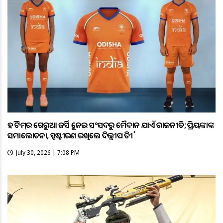
ହକି ଟିମ୍‌ର ଗେରୁଆ ଜର୍ସିକୁ ନେଇ ସଂସଦରୁ ମୈଦାନ ଯାଏଁ ରାଜନୀତି; ପ୍ରିୟଙ୍କାଙ୍କ
ସମାଲୋଚନା, ସ୍ପଷ୍ଟୀକରଣ ରଖିଲେ ଦିଲ୍ଲୀପ ତିର୍କୀ
July 30, 2026 | 7:08 PM