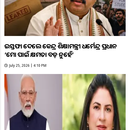
ଇସ୍ତଫା ଦେଲେ କେନ୍ଦ୍ର ଶିକ୍ଷାମନ୍ତ୍ରୀ ଧର୍ମେନ୍ଦ୍ର ପ୍ରଧାନ
‘ମୋ ପାଇଁ କ୍ଷମତା ବଡ଼ ନୁହେଁ’
July 25, 2026 | 4:10 PM