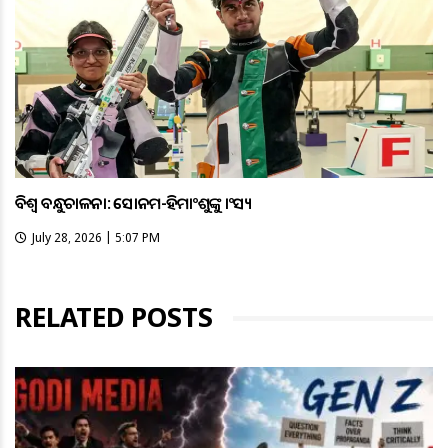
ବିଶ୍ବ ବନ୍ଧୁକଚାଳନା: ସୋନମ-ହିମାଂଶୁଙ୍କୁ କାଂସ୍ୟ
July 28, 2026 | 5:07 PM
RELATED POSTS