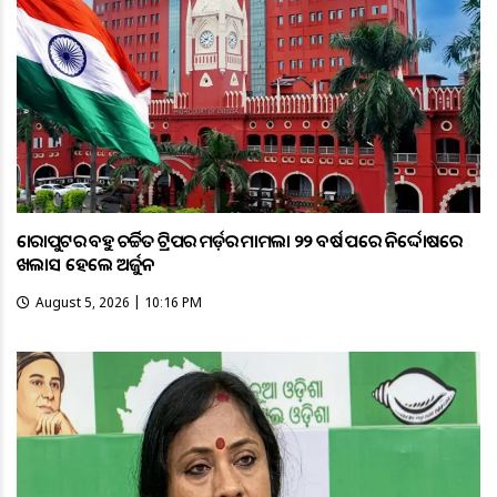
କୋରାପୁଟର ବହୁ ଚର୍ଚ୍ଚିତ ଟ୍ରିପର ମର୍ଡ଼ର ମାମଲା ୨୨ ବର୍ଷ ପରେ ନିର୍ଦ୍ଦୋଷରେ
ଖଲାସ ହେଲେ ଅର୍ଜୁନ
August 5, 2026 | 10:16 PM