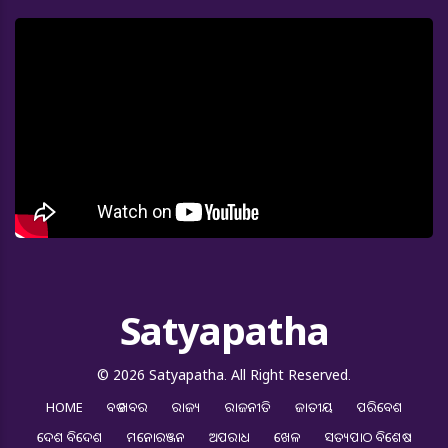
Satyapatha
© 2026 Satyapatha. All Right Reserved.
HOME
ବଡ ଖବର
ରାଜ୍ୟ
ରାଜନୀତି
ଜାତୀୟ
ପରିବେଶ
ଦେଶ ବିଦେଶ
ମନୋରଞ୍ଜନ
ଅପରାଧ
ଖେଳ
ସତ୍ୟପାଠ ବିଶେଷ