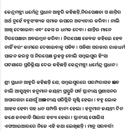
କେନ୍ଦ୍ରମନ୍ତ୍ରୀ ଧର୍ମେନ୍ଦ୍ର ପ୍ରଧାନ ଆହୁରି କହିଛନ୍ତି,ନିରପେକ୍ଷତା ଓ ଶାନ୍ତିର
ଅର୍ଥ ନୁହେଁ ବହୁସଂଖ୍ୟକ ସମାଜ ଉପରେ ଅତ୍ୟାଚାର କରିବା । ନାଲି
ଆଖି ଦେଖାଇବା ଏବଂ କେସ ର ଧମକ ଦେବା । ଶାନ୍ତିର ମାନେ
ନିରପେକ୍ଷତା ଅବଲମ୍ବନ କରିବା । ନିରପେକ୍ଷ କେବଳ କହିଲେ ହେବ
ନାହିଁ ବରଂ କାମରେ ଦେଖାଇବାକୁ ପଡିବ । ଓଡିଶା ସରକାର ରାଜଧର୍ମ
ପାଳନ କରନ୍ତୁ ଓ ନିରପେକ୍ଷ ରୁହନ୍ତୁ ବୋଲି ସମ୍ବଲପୁର ହିଂସା
ଘଟଣାରେ ପ୍ରତିକ୍ରିୟା ଦେଇ କହିଛନ୍ତି କେନ୍ଦ୍ରମନ୍ତ୍ରୀ ଧର୍ମେନ୍ଦ୍ର ପ୍ରଧାନ ।
ଶ୍ରୀ ପ୍ରଧାନ ଆହୁରି କହିଛନ୍ତି ଯେ, ସମ୍ବଲପୁରରେ ପରମ୍ପରାଗତ ଭାବେ
ଚାଲି ଆସୁଥିବା ହନୁମାନ ଜୟନ୍ତୀ ପ୍ରସ୍ତୁତି ପର୍ବ ସ୍ଥାନୀୟ ପ୍ରଶାସନର
ଅପାରଗତା ଯୋଗୁଁ ଅଭାବନୀୟ ପରିସ୍ଥିତି ସୃଷ୍ଟି ହେଲା । ବହୁ ଲୋକ
ଆହତ ହେବା ସହ ଧନ ସମ୍ପତ୍ତି ହାନୀ ହେଲା । ହନୁମାନ ଜୟନ୍ତୀ ଦିନ
ଜଣେ ଜନଜାତି ପିଲାର ହତ୍ୟା ହେଲା । ସ୍ଥାନୀୟ ପୋଲିସ
ଏଫଆଇଆରରେ ନିଜେ ଏହି କଥା ଲେଖିଛନ୍ତି । ମାତ୍ର ପରବର୍ତ୍ତୀ