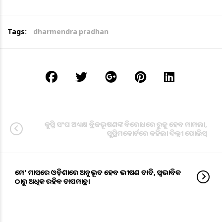
Tags:
dharmendra pradhan
କୁସ୍ତି ସଂଘ ଅଧ୍ୟକ୍ଷ ବ୍ରିଜଭୂଷଣଙ୍କ ବିରୋଧରେ ରୁଜୁ ହେବ ମାମଲା,
ସୁପ୍ରିମକୋର୍ଟରେ କହିଲା ଦିଲ୍ଲୀ ପୋଲିସ୍‌
ମେ’ ମାସରେ ଓଡ଼ିଶାରେ ଅନୁଭୂତ ହେବ ଭୀଷଣ ତାତି, ସ୍ୱଭାବିକ
ଠାରୁ ଅଧିକ ରହିବ ତାପମାତ୍ରା