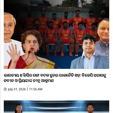
ଭାରତୀୟ ହକି ଜର୍ସିର ରଙ୍ଗ ବଦଳକୁ ନେଇ ରାଜନୈତିକ ଝଡ଼: ବିଜେପି ସରକାରଙ୍କୁ
ନବୀନ ଓ ପ୍ରିୟଙ୍କାଙ୍କ ତୀବ୍ର ଆକ୍ରମଣ
July 31, 2026 | 11:56 AM