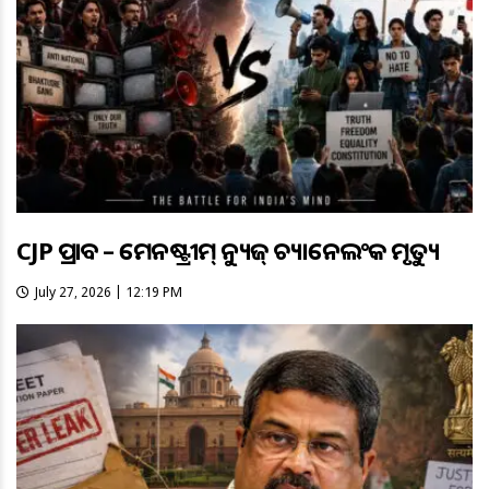
CJP ପ୍ରଭାବ – ମେନଷ୍ଟ୍ରୀମ୍ ନ୍ୟୁଜ୍ ଚ୍ୟାନେଲଂକ ମୃତ୍ୟୁ
July 27, 2026 | 12:19 PM