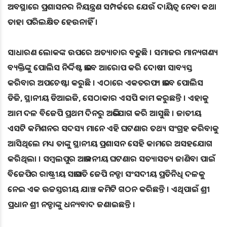
ଅବସ୍ଥାରେ ପ୍ରଶାସନର ନିୟନ୍ତ୍ରଣ ସମ୍ପର୍କରେ ଯେଉଁ ଦାୟିତ୍ୱ ନେବା କଥା
ତାହା ପରିଲକ୍ଷିତ ହେଉନାହିଁ ।
ସାଧାରଣ ଲୋକଙ୍କ ଉପରେ ଅତ୍ୟାଚାର ବଢୁଛି । ସମାଜର ମାନ୍ୟଗଣ୍ୟ
ବ୍ୟକ୍ତିଙ୍କୁ ପୋଲିସ ନିର୍ଦ୍ଦିଷ୍ଟ ଭାବେ ଆରୋପ କରି ଦୋଷୀ ସାବ୍ୟସ୍ତ
କରିବାର ଅପଚେଷ୍ଟା କରୁଛି । ଏଠାରେ ଏକତରଫା ଭାବେ ପୋଲିସ
ଡିଜି, ସ୍ଥାନୀୟ ଡିଆଇଜି, ସେଠାକାର ଏସପି କାମ କରୁଛନ୍ତି । ଏହାକୁ
ଆମ ଦଳ ବିଜେପି ପ୍ରଥମ ଦିନରୁ ଅଭିଯୋଗ କରି ଆସୁଛି । ଜାତୀୟ
ଏସଟି କମିଶନର ସଦସ୍ୟ ମାନେ ଏହି ଘଟଣାର ତଥ୍ୟ ସଂଗ୍ରହ କରିବାକୁ
ଆସିଥିଲେ ମଧ୍ୟ ତାଙ୍କୁ ସ୍ଥାନୀୟ ପ୍ରଶାସନ ସେହି କାମରେ ଅସହଯୋଗ
କରିଥିଲା । ସମ୍ବଲପୁର ଅଭାବନୀୟ ଘଟଣାର ସତ୍ୟାସତ୍ୟ ଜାଣିବା ପାଇଁ
ବିଜେପିର ରାଷ୍ଟ୍ରୀୟ ସଭାପତି ଜେପି ନଡ୍ଡା ସଂସଦୀୟ ପ୍ରତିନିଧି ଦଳକୁ
ନେଇ ଏକ ଉଚ୍ଚସ୍ତରୀୟ ଯାଞ୍ଚ କମିଟି ଗଠନ କରିଛନ୍ତି । ଏଥିପାଇଁ ଶ୍ରୀ
ପ୍ରଧାନ ଶ୍ରୀ ନଡ୍ଡାଙ୍କୁ ଧନ୍ୟବାଦ ଜଣାଇଛନ୍ତି ।