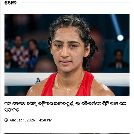
ଖେଳ
କମନ୍ ୱେଲଥ୍ ଗେମ୍ସ: ବକ୍ସିଂରେ ଭାରତକୁ ସ୍ବର୍ଣ୍ଣ, ୫୪ କେଜି ବର୍ଗରେ ପ୍ରିତି ପାୱାରଙ୍କ
ସଫଳତା
August 1, 2026 | 4:58 PM