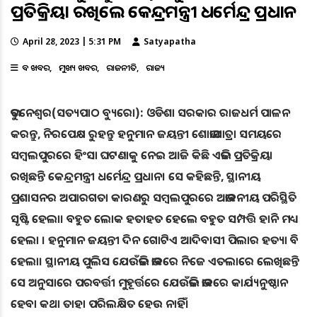
ପ୍ରତିକ୍ରିୟା ରଖିଲେ କେନ୍ଦ୍ରମନ୍ତ୍ରୀ ଧର୍ମେନ୍ଦ୍ର ପ୍ରଧାନ
April 28, 2023 | 5:31 PM
Satyapatha
ବଡ ଖବର
ମୁଖ୍ୟ ଖବର
ରାଜନୀତି
ରାଜ୍ୟ
ଭୁବନେଶ୍ୱର(ସତ୍ୟପାଠ ବ୍ୟୁରୋ): ଓଡିଶା ସରକାର ରାଜଧର୍ମ ପାଳନ
କରନ୍ତୁ, ନିରପେକ୍ଷ ରୁହନ୍ତୁ ହନୁମାନ ଜୟନ୍ତୀ ଶୋଭାଯାତ୍ରା ସମୟରେ
ସମ୍ବଲପୁରରେ ହିଂସା ଘଟଣାକୁ ନେଇ ଆଜି କିଛି ଏଭଳି ପ୍ରତିକ୍ରିୟା
ରଖିଛନ୍ତି କେନ୍ଦ୍ରମନ୍ତ୍ରୀ ଧର୍ମେନ୍ଦ୍ର ପ୍ରଧାନ। ସେ କହିଛନ୍ତି, ସ୍ଥାନୀୟ
ପ୍ରଶାସନର ଅପାରଗତା କାରଣରୁ ସମ୍ବଲପୁରରେ ଅଭାବନୀୟ ପରିସ୍ଥିତି
ସୃଷ୍ଟି ହେଲା। ବହୁତ ଲୋକ ହତାହତ ହେଲେ ବହୁତ ସମ୍ପତ୍ତି ହାନି ମଧ୍ୟ
ହେଲା । ହନୁମାନ ଜୟନ୍ତୀ ଦିନ ଗୋଟିଏ ଆଦିବାସୀ ପିଲାର ହତ୍ୟା ବି
ହେଲା। ସ୍ଥାନୀୟ ପୁଲିସ ଯେଉଁଭଳି ଭାବରେ ନିଜେ ଏତଲାରେ ଲେଖିଛନ୍ତି
ସେ ଅନୁସାରେ ପରବର୍ତ୍ତୀ ମୁହୂର୍ତ୍ତରେ ଯେଉଁଭଳି ଭାବରେ କାର୍ଯ୍ୟନୁଷ୍ଠାନ
ହେବା କଥା ତାହା ପରିଲକ୍ଷିତ ହେଉ ନାହିଁ।