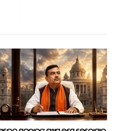
ଶୁଭେନ୍ଦୁ ସରକାରଙ୍କ ପ୍ରଥମ ବଜେଟ୍ ବେରୋଜଗାର