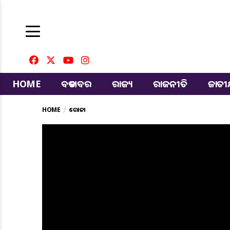
HOME
ବଡ ଖବର
ରାଜ୍ୟ
ରାଜନୀତି
ଜାତ
HOME
କରୋନା