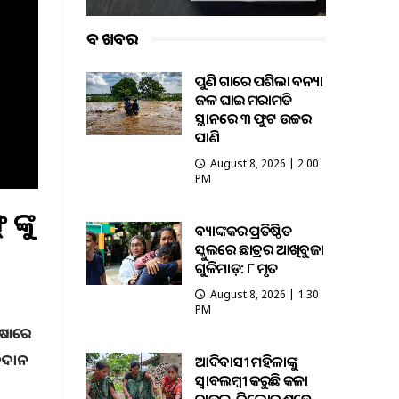
ବଡ ଖବର
ପୁଣି ଗାଁରେ ପଶିଲା ବନ୍ୟା
ଜଳ ଘାଇ ମରାମତି
ସ୍ଥାନରେ ୩ ଫୁଟ ଉଚ୍ଚର
ପାଣି
August 8, 2026 | 2:00
PM
ଙ୍କୁ
ବ୍ୟାଙ୍କକର ପ୍ରତିଷ୍ଠିତ
ସ୍କୁଲରେ ଛାତ୍ରର ଆଖିବୁଜା
ଗୁଳିମାଡ଼: ୮ ମୃତ
August 8, 2026 | 1:30
PM
ରଷାରେ
ିକଦାନ
ଆଦିବାସୀ ମହିଳାଙ୍କୁ
ସ୍ଵାବଲମ୍ଵୀ କରୁଛି କଳା