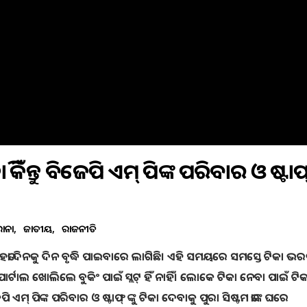
 କିନ୍ତୁ ବିଜେପି ଏମ୍ ପିଙ୍କ ପରିବାର ଓ ଷ୍ଟାଫ୍ 
ୋନା
ଜାତୀୟ
ରାଜନୀତି
ତା ଦିନକୁ ଦିନ ବୃଦ୍ଧି ପାଇବାରେ ଲାଗିଛି। ଏହି ସମୟରେ ସମସ୍ତେ ଟିକା ଭ
୍ ପୋର୍ଟାଲ ଖୋଲିଲେ ବୁକିଂ ପାଇଁ ସ୍ଲଟ୍ ହିଁ ନାହିଁ। ଲୋକେ ଟିକା ନେବା ପାଇଁ ଟ
ପି ଏମ୍ ପିଙ୍କ ପରିବାର ଓ ଷ୍ଟାଫ୍ ଙ୍କୁ ଟିକା ଦେବାକୁ ପୁରା ସିଷ୍ଟମ ତାଙ୍କ ଘରେ