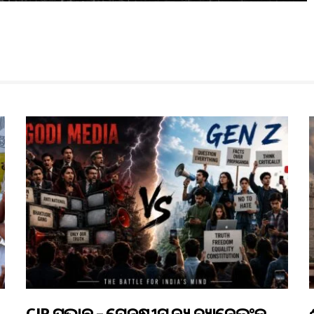
CJP ପ୍ରଭାବ – ମେନଷ୍ଟ୍ରୀମ୍ ନ୍ୟୁଜ୍ ଚ୍ୟାନେଲଂକ