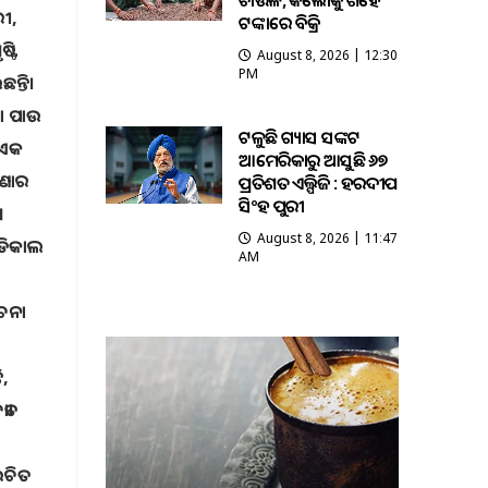
ଚାଉଳ, କିଲୋକୁ ଶହେ
ୀ,
ଟଙ୍କାରେ ବିକ୍ରି
୍ଟି
August 8, 2026 | 12:30
PM
ନ୍ତି।
ା ପାଉ
ଟଳୁଛି ଗ୍ୟାସ ସଙ୍କଟ
 ଏକ
ଆମେରିକାରୁ ଆସୁଛି ୬୭
ଟଣାର
ପ୍ରତିଶତ ଏଲ୍ପିଜି : ହରଦୀପ
ସିଂହ ପୁରୀ
େ
August 8, 2026 | 11:47
େଡିକାଲ
AM
ୂଚନା
ି,
ା।
ଚିତ