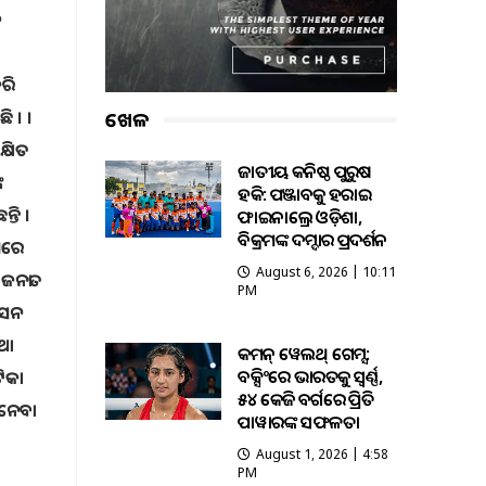
ନ
କରି
ି । ।
ଖେଳ
ିତ
ଜାତୀୟ କନିଷ୍ଠ ପୁରୁଷ
କ
ହକି: ପଞ୍ଜାବକୁ ହରାଇ
୍ତି ।
ଫାଇନାଲ୍ରେ ଓଡ଼ିଶା,
ବିକ୍ରମଙ୍କ ଦମ୍ଦାର ପ୍ରଦର୍ଶନ
ଆରେ
August 6, 2026 | 10:11
 ଜନତା
PM
ଶାସନ
ଥା
କମନ୍ ୱେଲଥ୍ ଗେମ୍ସ:
ବକ୍ସିଂରେ ଭାରତକୁ ସ୍ବର୍ଣ୍ଣ,
ଟିକା
୫୪ କେଜି ବର୍ଗରେ ପ୍ରିତି
 ନେବା
ପାୱାରଙ୍କ ସଫଳତା
August 1, 2026 | 4:58
PM