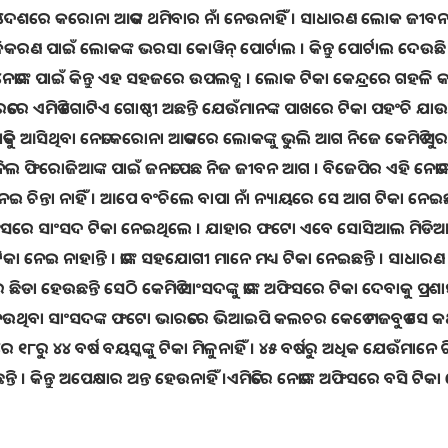
ିତ।ଦେଶରେ କରୋନା ଆତଙ୍କ ଥମିବାର ନାଁ ନେଉନାହିଁ । ସାଧାରଣ ଲୋକ ଜୀବ
 ପଂଜିକରଣ ପାଇଁ ଲୋକଙ୍କ ଭରସା କୋୱିନ୍ ପୋର୍ଟାଲ । କିନ୍ତୁ ପୋର୍ଟାଲ ଦେଉଛି
େତାଙ୍କ ପାଇଁ କିନ୍ତୁ ଏହ ସହଜରେ ଉପଲବ୍ଧ । ଲୋକ ଟିକା କେନ୍ଦ୍ରରେ ଗହଳି 
ୁ ଭାରତରେ ଏମିତି ଗୋଟିଏ ଗୋଷ୍ଠୀ ଅଛନ୍ତି ଯେଉଁମାନଙ୍କ ପାଖରେ ଟିକା ପହଂଚି ଯାଉଛ
 ଆସିଥିବା ନେତା କରୋନା ଆତଙ୍କରେ ଲୋକଙ୍କୁ ଭୁଲି ଆଗ ନିଜେ କେମିତି ସୁରକ୍ଷ
ିଲ ଫିରୋଜିଆଙ୍କ ପାଇଁ ଜନତା ପଛ ନିଜ ଜୀବନ ଆଗ । ବିଜେପିର ଏହି ନେତାଙ୍
ୁ ନେଇ ଚିନ୍ତା ନାହିଁ । ଆପେ ବଂଚିଲେ ବାପା ନାଁ ନ୍ୟାୟରେ ସେ ଆଗ ଟିକା ନେଇଛନ
ନିଜ ଅଫିସରେ ସାଂସଦ ଟିକା ନେଇଥିଲେ । ଯାହାର ଫଟୋ ଏବେ ସୋସିଆଲ ମିଡି
ନେଇ ନାହାନ୍ତି । ତାଙ୍କ ସହଯୋଗୀ ମାନେ ମଧ୍ୟ ଟିକା ନେଇଛନ୍ତି । ସାଧାରଣ
ଛିଡା ହେଉଛନ୍ତି ସେଠି କେମିତି ସାଂସଦଙ୍କୁ ତାଙ୍କ ଅଫିସରେ ଟିକା ଦେବାକୁ ପ୍ର
କା ନେଉଥିବା ସାଂସଦଙ୍କ ଫଟୋ ଭାରତରେ ଭିଆଇପି କଲଚର କେତେ ମଜବୁତ ସେ କ
 ୧୮ରୁ ୪୪ ବର୍ଷ ବୟସ୍କଙ୍କୁ ଟିକା ମିଳୁନାହିଁ । ୪୫ ବର୍ଷରୁ ଅଧିକ ଯେଉଁମାନେ 
 । କିନ୍ତୁ ଅପେକ୍ଷାର ଅନ୍ତ ହେଉନାହିଁ ।ଏମିତିରେ ନେତାଙ୍କ ଅଫିସରେ ବସି ଟିକା