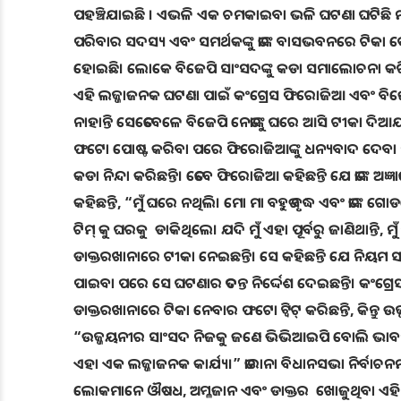
ପହଞ୍ଚିଯାଇଛି । ଏଭଳି ଏକ ଚମକାଇବା ଭଳି ଘଟଣା ଘଟିଛି ମ
ପରିବାର ସଦସ୍ୟ ଏବଂ ସମର୍ଥକଙ୍କୁ ତାଙ୍କ ବାସଭବନରେ ଟିକା 
ହୋଇଛି। ଲୋକେ ବିଜେପି ସାଂସଦଙ୍କୁ କଡା ସମାଲୋଚନା କରିଛନ୍ତି। 
ଏହି ଲଜ୍ଜାଜନକ ଘଟଣା ପାଇଁ କଂଗ୍ରେସ ଫିରୋଜିଆ ଏବଂ ବିଜ
ନାହାନ୍ତି ସେତେବେଳେ ବିଜେପି ନେତାଙ୍କୁ ଘରେ ଆସି ଟୀକା ଦି
ଫଟୋ ପୋଷ୍ଟ କରିବା ପରେ ଫିରୋଜିଆଙ୍କୁ ଧନ୍ୟବାଦ ଦେବା 
କଡା ନିନ୍ଦା କରିଛନ୍ତି। ତେବେ ଫିରୋଜିଆ କହିଛନ୍ତି ଯେ ତାଙ୍କ ଅଜ
କହିଛନ୍ତି, “ମୁଁ ଘରେ ନଥିଲି। ମୋ ମା ବହୁତ ବୃଦ୍ଧ ଏବଂ ତାଙ
ଟିମ୍ କୁ ଘରକୁ ଡାକିଥିଲେ। ଯଦି ମୁଁ ଏହା ପୂର୍ବରୁ ଜାଣିଥାନ୍ତି
ଡାକ୍ତରଖାନାରେ ଟୀକା ନେଇଛନ୍ତି। ସେ କହିଛନ୍ତି ଯେ ନିୟମ ସମସ
ପାଇବା ପରେ ସେ ଘଟଣାର ତଦନ୍ତ ନିର୍ଦ୍ଦେଶ ଦେଇଛନ୍ତି। କଂଗ୍ର
ଡାକ୍ତରଖାନାରେ ଟିକା ନେବାର ଫଟୋ ଟ୍ୱିଟ୍ କରିଛନ୍ତି, କିନ୍ତୁ ଉ
“ଉଜ୍ଜୟନୀର ସାଂସଦ ନିଜକୁ ଜଣେ ଭିଭିଆଇପି ବୋଲି ଭାବନ୍ତି ଏବ
ଏହା ଏକ ଲଜ୍ଜାଜନକ କାର୍ଯ୍ୟ।” ତାରାନା ବିଧାନସଭା ନିର୍ବାଚନମଣ
ଲୋକମାନେ ଔଷଧ, ଅମ୍ଳଜାନ ଏବଂ ଡାକ୍ତର ଖୋଜୁଥିବା ଏହି ଘ