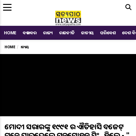
Me
HOME
ବଡ ଖବର
ରାଜ୍ୟ
ରାଜନୀତି
ଜାତୀୟ
ପରିବେଶ
ଦେଶ ବ
HOME
ଜାତୀୟ
ମୋଦୀ ସରକାରଙ୍କୁ ୧୯୯୧ ର ଐତିହାସିକ ବଜେଟ୍
ମନେ ପକାଇଦେଲେ ମନମୋହନ ସିଂ , କହିଲେ - "