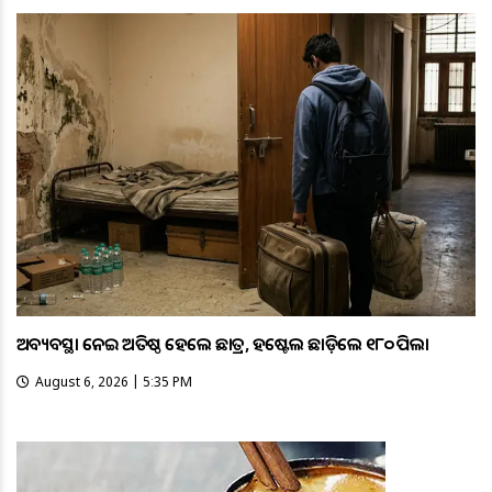
ଅବ୍ୟବସ୍ଥା ନେଇ ଅତିଷ୍ଠ ହେଲେ ଛାତ୍ର, ହଷ୍ଟେଲ ଛାଡ଼ିଲେ ୧୮୦ ପିଲା
August 6, 2026 | 5:35 PM