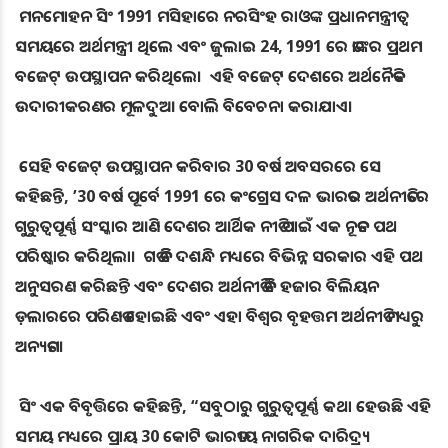
ମନମୋହନ ସିଂ 1991 ମସିହାରେ ନରସିଂହ ରାଓଙ୍କ ପ୍ରଧାନମନ୍ତ୍ରୀତ୍ବ
ସମୟରେ ଅର୍ଥମନ୍ତ୍ରୀ ଥିଲେ ଏବଂ ଜୁଲାଇ 24, 1991 ରେ ତାଙ୍କର ପ୍ରଥମ
ବଜେଟ୍ ଉପସ୍ଥାପନ କରିଥିଲେ। ଏହି ବଜେଟ୍ ଦେଶରେ ଅର୍ଥନୈତିକ
ଉଦାରୀକରଣର ମୂଳଦୁଆ ବୋଲି ବିବେଚନା କରାଯାଏ।
ସେହି ବଜେଟ୍ ଉପସ୍ଥାପନ କରିବାର 30 ବର୍ଷ ଅବସରରେ ସେ
କହିଛନ୍ତି, ’30 ବର୍ଷ ପୂର୍ବେ 1991 ରେ କଂଗ୍ରେସ ଦଳ ଭାରତର ଅର୍ଥନୀତିରେ
ଗୁରୁତ୍ୱପୂର୍ଣ୍ଣ ସଂସ୍କାର ଆଣି ଦେଶର ଆର୍ଥିକ ନୀତି ପାଇଁ ଏକ ନୂତନ ପଥ
ପରିଷ୍କାର କରିଥିଲା। ଗତ ତିନି ଦଶନ୍ଧି ମଧ୍ୟରେ ବିଭିନ୍ନ ସରକାର ଏହି ପଥ
ଅନୁସରଣ କରିଛନ୍ତି ଏବଂ ଦେଶର ଅର୍ଥନୀତି ତିନି ହଜାର ବିଲିୟନ
ଡ଼ଲାରରେ ପରିଣତ ହୋଇଛି ଏବଂ ଏହା ବିଶ୍ବର ବୃହତ୍ତମ ଅର୍ଥନୀତି ମଧ୍ୟରୁ
ଅନ୍ୟତମ।
ସିଂ ଏକ ବିବୃତ୍ତିରେ କହିଛନ୍ତି, “ସବୁଠାରୁ ଗୁରୁତ୍ୱପୂର୍ଣ୍ଣ କଥା ହେଉଛି ଏହି
ସମୟ ମଧ୍ୟରେ ପ୍ରାୟ 30 କୋଟି ଭାରତୀୟ ନାଗରିକ ଦାରିଦ୍ର୍ୟ