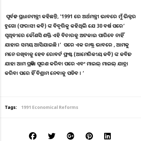
ପୂର୍ବତନ ପ୍ରଧାନମନ୍ତ୍ରୀ କହିଛନ୍ତି, ‘1991 ରେ ଅର୍ଥମନ୍ତ୍ରୀ ଭାବରେ ମୁଁ ଭିକ୍ଟର
ହୁଗୋ (ଫରାସୀ କବି) ଙ୍କ ବିବୃତ୍ତିକୁ କହିଥିଲି ଯେ 30 ବର୍ଷ ପରେ’
ପୃଥିବୀରେ କୌଣସି ଶକ୍ତି ଏହି ବିଚାରକୁ ଅଟକାଇ ପାରିବେ ନାହିଁ
ଯାହାର ସମୟ ଆସିଯାଇଛି ।’ ପରେ ଏକ ରାଷ୍ଟ୍ର ଭାବରେ , ଆମକୁ
ମନେ ରଖିବାକୁ ହେବ ରୋବର୍ଟ ଫ୍ରଷ୍ଟ (ଆମେରିକୀୟ କବି) ଙ୍କ କବିତା
ଯାହା ଆମ ପ୍ରତିଜ୍ଞା ପୂରଣ କରିବା ପରେ ଏବଂ ମାଇଲ୍ ମାଇଲ୍ ଯାତ୍ରା
କରିବା ପରେ ହିଁ ବିଶ୍ରାମ ନେବାକୁ ପଡିବ । ‘
Tags:
1991 Economical Reforms