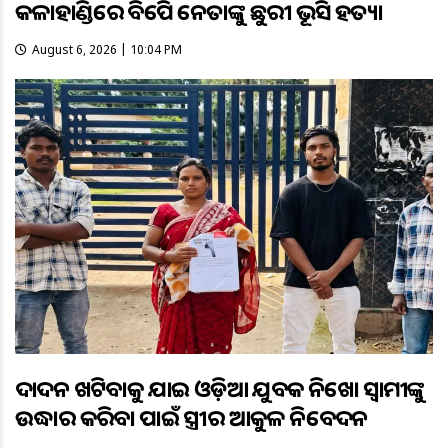
କଳାହାଣ୍ଡିରେ ବିଜେପି ନେତାଙ୍କୁ ଛୁରୀ ଭୂସି ହତ୍ୟା
August 6, 2026 | 10:04 PM
ଦାଦନ ଖଟିବାକୁ ଯାଇ ଓଡ଼ିଆ ଯୁବକ ନିଖୋଜ ସ୍ବାମୀଙ୍କୁ
ଉଦ୍ଧାର କରିବା ପାଇଁ ସ୍ତ୍ରୀର ଆକୁଳ ନିବେଦନ