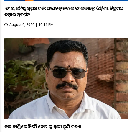
ଜାତୀୟ କନିଷ୍ଠ ପୁରୁଷ ହକି: ପଞ୍ଜାବକୁ ହରାଇ ଫାଇନାଲ୍ରେ ଓଡ଼ିଶା, ବିକ୍ରମଙ୍କ
ଦମ୍ଦାର ପ୍ରଦର୍ଶନ
August 6, 2026 | 10:11 PM
କଳାହାଣ୍ଡିରେ ବିଜେପି ନେତାଙ୍କୁ ଛୁରୀ ଭୂସି ହତ୍ୟା