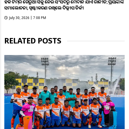
ହକି ଟିମ୍‌ର ଗେରୁଆ ଜର୍ସିକୁ ନେଇ ସଂସଦରୁ ମୈଦାନ ଯାଏଁ ରାଜନୀତି; ପ୍ରିୟଙ୍କାଙ୍କ
ସମାଲୋଚନା, ସ୍ପଷ୍ଟୀକରଣ ରଖିଲେ ଦିଲ୍ଲୀପ ତିର୍କୀ
July 30, 2026 | 7:08 PM
RELATED POSTS