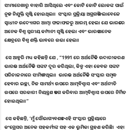
ସୀମାରେଖାରୁ ବାହାରି ଆସିଥିଲେ ଏବଂ କୋଟି କୋଟି ଲୋକଙ୍କ ପାଇଁ
ନୂତନ ନିଯୁକ୍ତି ସୃଷ୍ଟି ହୋଇଥିଲା। ସଂସ୍କାର ପ୍ରକ୍ରିୟା ଅଗ୍ରଗତି କଲାବେଳେ
ସ୍ବାଧୀନ ଉଦ୍ୟୋଗର ଆତ୍ମା ​​ଫଳାଫଳରୁ ଆରମ୍ଭ ହେଲା ଯେ ଭାରତରେ
ଅନେକ ବିଶ୍ୱ ସ୍ତରୀୟ କମ୍ପାନୀ ସୃଷ୍ଟି ହେଲା ଏବଂ ଭାରତ ଅନେକ
କ୍ଷେତ୍ରରେ ବିଶ୍ୱ ଶକ୍ତି ଭାବରେ ଉଭା ହେଲା।
ସେ ଆହୁରି ମଧ୍ୟ କହିଛନ୍ତି ଯେ , “1991 ରେ ଅର୍ଥନୈତିକ ଉଦାରୀକରଣ
ଭାରତର ଅର୍ଥନୈତିକ ସଙ୍କଟ ଦୂର କରିଥିଲା, କିନ୍ତୁ ଏହା କେବଳ ସଙ୍କଟ
ପରିଚାଳନାରେ ସୀମିତ ନଥିଲା। ଭାରତର ଅର୍ଥନୈତିକ ସଂସ୍କାର ସମୃଦ୍ଧ
ହେବାର ଇଚ୍ଛା, ନିଜ ସାମର୍ଥ୍ୟ ଉପରେ ଆତ୍ମବିଶ୍ୱାସ ଏବଂ ଅର୍ଥନୀତି
ଉପରେ ସରକାରୀ ନିୟନ୍ତ୍ରଣ ତ୍ୟାଗ କରିବାର ଆତ୍ମବିଶ୍ୱାସ ଉପରେ ନିର୍ମିତ
ହୋଇଥିଲା।”
ସେ କହିଛନ୍ତି, ‘ମୁଁ ସୌଭାଗ୍ୟବଶତଃ ଏହି ସଂସ୍କାର ପ୍ରକ୍ରିୟାରେ
କଂଗ୍ରେସର ଅନେକ ସହକର୍ମୀଙ୍କ ସହ ଏକ ଭୂମିକା ଗ୍ରହଣ କରିଛି। ଏହା