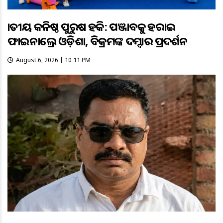
ଜାତୀୟ କନିଷ୍ଠ ପୁରୁଷ ହକି: ପଞ୍ଜାବକୁ ହରାଇ
ଫାଇନାଲ୍ରେ ଓଡ଼ିଶା, ବିକ୍ରମଙ୍କ ଦମ୍ଦାର ପ୍ରଦର୍ଶନ
August 6, 2026 | 10:11 PM