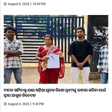
August 6, 2026 | 10:04 PM
ଦାଦନ ଖଟିବାକୁ ଯାଇ ଓଡ଼ିଆ ଯୁବକ ନିଖୋଜ ସ୍ବାମୀଙ୍କୁ ଉଦ୍ଧାର କରିବା ପାଇଁ
ସ୍ତ୍ରୀର ଆକୁଳ ନିବେଦନ
August 6, 2026 | 9:43 PM