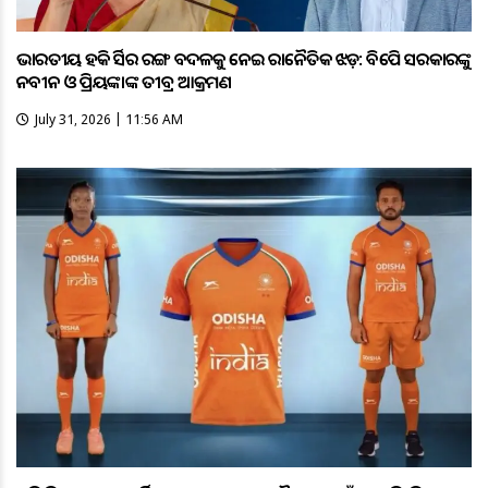
ଭାରତୀୟ ହକି ଜର୍ସିର ରଙ୍ଗ ବଦଳକୁ ନେଇ ରାଜନୈତିକ ଝଡ଼: ବିଜେପି ସରକାରଙ୍କୁ
ନବୀନ ଓ ପ୍ରିୟଙ୍କାଙ୍କ ତୀବ୍ର ଆକ୍ରମଣ
July 31, 2026 | 11:56 AM