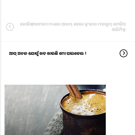
କୋଭିଡ୍ ମହାମାରୀ ମଧ୍ୟରେ ଆରମ୍ଭ ହେଲା କ୍ରୀଡ଼ାର ମହାକୁମ୍ଭ ଟୋକିଓ
ଅଲିମ୍ପିକ୍ସ
ଆପ୍ ଅଚଳ ଯୋଗୁଁ ଖତ ଖାଉଛି ମୋ ସାଇକେଲ !