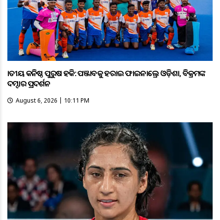
ଜାତୀୟ କନିଷ୍ଠ ପୁରୁଷ ହକି: ପଞ୍ଜାବକୁ ହରାଇ ଫାଇନାଲ୍ରେ ଓଡ଼ିଶା, ବିକ୍ରମଙ୍କ
ଦମ୍ଦାର ପ୍ରଦର୍ଶନ
August 6, 2026 | 10:11 PM