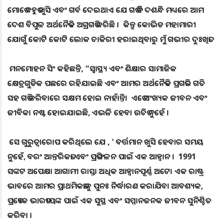
ମୋତେ ବହୁତ ଖୁସି ଏବଂ ଗର୍ବ ଦେଇଥାଏ ଯେ ଗତ ତିନି ଦଶନ୍ଧି ମଧ୍ୟରେ ଆମ
ଦେଶ ବିପୁଳ ଅର୍ଥନୈତିକ ଅଗ୍ରଗତି କରିଛି । କିନ୍ତୁ କୋଭିଡ ମହାମାରୀ
ଯୋଗୁଁ କୋଟି କୋଟି ଲୋକ ଚାକିରୀ ହରାଇଥିବାରୁ ମୁଁ ଗଭୀର ଦୁଃଖିତ।
ମନମୋହନ ସିଂ କହିଛନ୍ତି, “ସ୍ୱାସ୍ଥ୍ୟ ଏବଂ ଶିକ୍ଷାର ସାମାଜିକ
କ୍ଷେତ୍ରଗୁଡିକ ପଛରେ ରହିଯାଇଛି ଏବଂ ଆମର ଅର୍ଥନୈତିକ ପ୍ରଗତିର ଗତି
ସହ ଗତି କରିବାରେ ସକ୍ଷମ ହୋଇ ନାହାଁନ୍ତି। ଏତେ ସଂଖ୍ୟକ ଜୀବନ ଏବଂ
ଜୀବିକା ନଷ୍ଟ ହୋଇଯାଇଛି, ଏଭଳି ହେବା ଉଚିତ ନୁହେଁ ।
ସେ ଗୁରୁତ୍ୱାରୋପ କରିଥିଲେ ଯେ , ‘ ବର୍ତ୍ତମାନ ଖୁସି ହେବାର ସମୟ
ନୁହେଁ, ବରଂ ଆନ୍ତରିକତା ଏବଂ ପ୍ରତିଫଳନ ପାଇଁ ଏକ ଆହ୍ବାନ । 1991
ସଙ୍କଟ ଅପେକ୍ଷା ଆଗାମୀ ରାସ୍ତା ଅଧିକ ଆହ୍ବାନପୂର୍ଣ୍ଣ ଅଟେ। ଏକ ରାଷ୍ଟ୍ର
ଭାବରେ ଆମର ପ୍ରାଥମିକତାକୁ ପୁନଃ ନିର୍ଦ୍ଧାରଣ କରାଯିବା ଆବଶ୍ୟକ,
ପ୍ରତ୍ୟେକ ଭାରତୀୟଙ୍କ ପାଇଁ ଏକ ସୁସ୍ଥ ଏବଂ ସମ୍ମାନଜନକ ଜୀବନ ସୁନିଶ୍ଚିତ
କରିବା ।