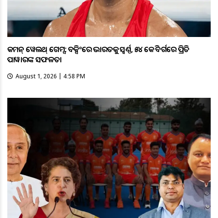
କମନ୍ ୱେଲଥ୍ ଗେମ୍ସ: ବକ୍ସିଂରେ ଭାରତକୁ ସ୍ବର୍ଣ୍ଣ, ୫୪ କେଜି ବର୍ଗରେ ପ୍ରିତି
ପାୱାରଙ୍କ ସଫଳତା
August 1, 2026 | 4:58 PM