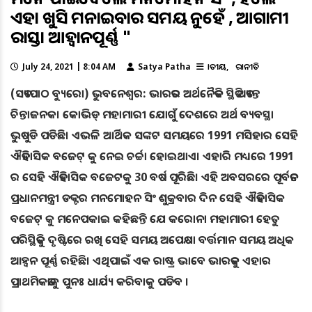
ଏହା ଖୁସି ମନାଇବାର ସମୟ ନୁହେଁ , ଆଗାମୀ
ରାସ୍ତା ଆହ୍ବାନପୂର୍ଣ୍ଣ "
July 24, 2021 | 8:04 AM
Satya Patha
ଜାତୀୟ
ରାଜନୀତି
(ସତ୍ୟପାଠ ବ୍ୟୁରୋ) ଭୁବନେଶ୍ୱର: ଭାରତର ଅର୍ଥନୈତିକ ସ୍ଥିତି ଅତ୍ୟନ୍ତ
ଚିନ୍ତାଜନକ। କୋଭିଡ୍ ମହାମାରୀ ଯୋଗୁଁ ଦେଶରେ ଅର୍ଥ ବ୍ୟବସ୍ଥା
ଭୁଷୁଡି ପଡିଛି। ଏଭଳି ଆର୍ଥିକ ସଙ୍କଟ ସମୟରେ 1991 ମସିହାର ସେହି
ଐତିହାସିକ ବଜେଟ୍ କୁ ନେଇ ଚର୍ଚ୍ଚା ହୋଇଥାଏ। ଏହାରି ମଧ୍ୟରେ 1991
ର ସେହି ଐତିହାସିକ ବଜେଟକୁ 30 ବର୍ଷ ପୂରିଛି। ଏହି ଅବସରରେ ପୂର୍ବତନ
ପ୍ରଧାନମନ୍ତ୍ରୀ ଡକ୍ଟର ମନମୋହନ ସିଂ ଶୁକ୍ରବାର ଦିନ ସେହି ଐତିହାସିକ
ବଜେଟ୍ କୁ ମନେପକାଇ କହିଛନ୍ତି ଯେ କରୋନା ମହାମାରୀ ହେତୁ
ପରିସ୍ଥିତିକୁ ଦୃଷ୍ଟିରେ ରଖି ସେହି ସମୟ ଅପେକ୍ଷା ବର୍ତ୍ତମାନ ସମୟ ଅଧିକ
ଆହ୍ବନ ପୂର୍ଣ୍ଣ ରହିଛି। ଏଥିପାଇଁ ଏକ ରାଷ୍ଟ୍ର ଭାବେ ଭାରତକୁ ଏହାର
ପ୍ରାଥମିକତାକୁ ପୁନଃ ଧାର୍ଯ୍ୟ କରିବାକୁ ପଡିବ ।