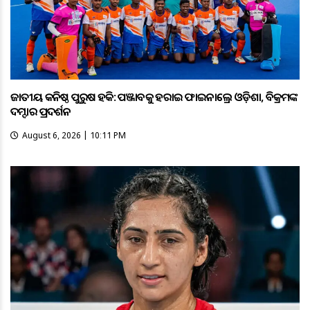
ଜାତୀୟ କନିଷ୍ଠ ପୁରୁଷ ହକି: ପଞ୍ଜାବକୁ ହରାଇ ଫାଇନାଲ୍ରେ ଓଡ଼ିଶା, ବିକ୍ରମଙ୍କ
ଦମ୍ଦାର ପ୍ରଦର୍ଶନ
August 6, 2026 | 10:11 PM