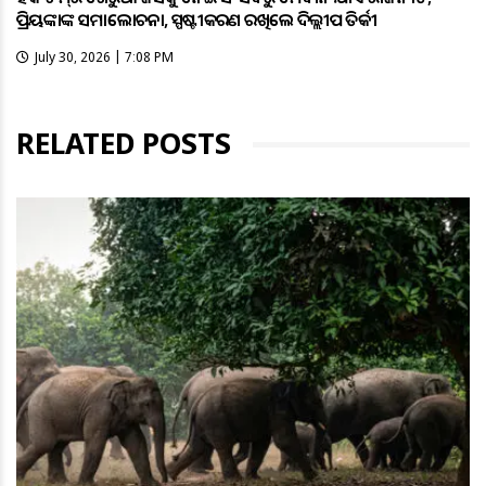
ପ୍ରିୟଙ୍କାଙ୍କ ସମାଲୋଚନା, ସ୍ପଷ୍ଟୀକରଣ ରଖିଲେ ଦିଲ୍ଲୀପ ତିର୍କୀ
July 30, 2026 | 7:08 PM
RELATED POSTS