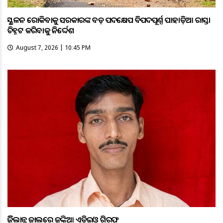
ଭୂସ୍ଖଳନ ରୋକିବାକୁ ସରକାରଙ୍କ ବଡ଼ ପଦକ୍ଷେପ ବିପଦପୂର୍ଣ୍ଣ ପାହାଡ଼ିଆ ରାସ୍ତା
ଚିହ୍ନଟ କରିବାକୁ ନିର୍ଦ୍ଦେଶ
August 7, 2026 | 10:45 PM
ଭିଜିଲାନ୍ସ ଜାଲରେ ଜଙ୍କିଆ ଏଡିଇଓ ଗିରଫ