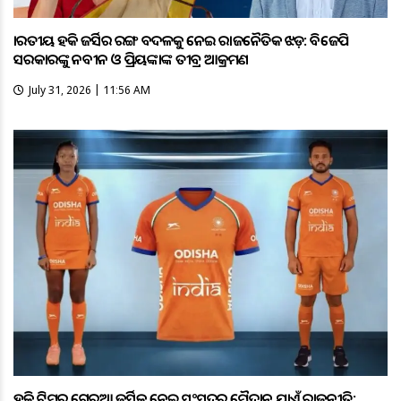
ଭାରତୀୟ ହକି ଜର୍ସିର ରଙ୍ଗ ବଦଳକୁ ନେଇ ରାଜନୈତିକ ଝଡ଼: ବିଜେପି
ସରକାରଙ୍କୁ ନବୀନ ଓ ପ୍ରିୟଙ୍କାଙ୍କ ତୀବ୍ର ଆକ୍ରମଣ
July 31, 2026 | 11:56 AM
ହକି ଟିମ୍‌ର ଗେରୁଆ ଜର୍ସିକୁ ନେଇ ସଂସଦରୁ ମୈଦାନ ଯାଏଁ ରାଜନୀତି;