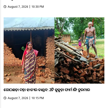
August 7, 2026 | 10:30 PM
ଗୋଠଛଡ଼ା ଦନ୍ତା ହାତୀର ତାଣ୍ଡବ: 2ଟି କୁକୁଡ଼ା ଫାର୍ମ ଭାଙ୍ଗି ଚୁରମାର
August 7, 2026 | 10:15 PM