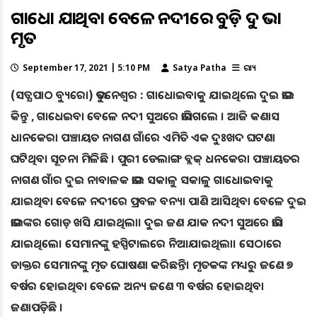
ଗାଧୋଇ ଯାଇଥିବା ବେଳେ ନଦୀରେ ବୁଡ଼ି ଦୁଇ ଭାଇ
ମୃତ
September 17, 2021 | 5:10 PM
Satya Patha
ରାଜ୍ୟ
(ସତ୍ଯପାଠ ବ୍ୟୁରୋ) ଭୁବନେଶ୍ୱର : ଗାଧୋଇବାକୁ ଯାଇଥିଲେ ଦୁଇ ଭାଇ
କିନ୍ତୁ , ଗାଧେଇବା ବେଳେ ନଦୀ ସୁଅରେ ଭାସିଗଲେ । ଆଜି କଣାସ
ଧାନକେରା ପଞ୍ଚାୟତ ନାଗଣ ଗାଁରେ ଏମିତି ଏକ ଦୁଃଖଦ ଘଟଣା
ଘଟିଥିବା ସୂଚନା ମିଳିଛି । ପୁରୀ ଡେଲାଙ୍ଗ ବ୍ଲକ୍ ଧନକେରା ପଞ୍ଚାୟତର
ନାଗଣ ଗାଁର ଦୁଇ ନାବାଳକ ଭାଇ ସକାଳୁ ସକାଳୁ ଗାଧୋଇବାକୁ
ଯାଇଥିବା ବେଳେ ନଦୀରେ ପ୍ରବଳ ବନ୍ୟା ପାଣି ଆସିଥିବା ବେଳେ ଦୁଇ
ଭାଇଙ୍କର ଗୋଡ଼ ଖସି ଯାଇଥିଲା। ଦୁଇ ଜଣ ଯାକ ନଦୀ ସୁଅରେ ଭାସି
ଯାଇଥିଲେ। ସେମାନଙ୍କୁ ହସ୍ପିଟାଲରେ ନିଆଯାଇଥିଲା। ସେଠାରେ
ଡାକ୍ତର ସେମାନଙ୍କୁ ମୃତ ଘୋଷଣା କରିଛନ୍ତି। ମୃତକଙ୍କ ମଧ୍ୟରୁ ଜଣେ ୭
ବର୍ଷର ହୋଇଥିବା ବେଳେ ଅନ୍ୟ ଜଣେ ୩ ବର୍ଷର ହୋଇଥିବା
ଜଣାପଡ଼ିଛି ।