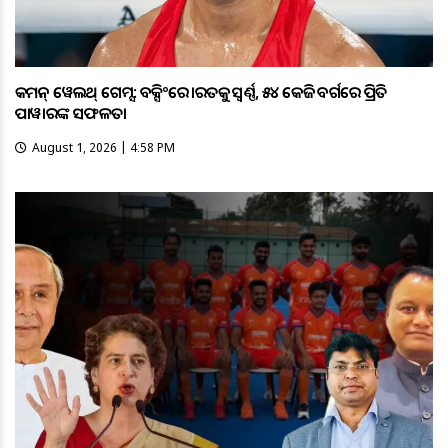
କମନ୍ ୱେଲଥ୍ ଗେମ୍ସ: ବକ୍ସିଂରେ ଭାରତକୁ ସ୍ବର୍ଣ୍ଣ, ୫୪ କେଜି ବର୍ଗରେ ପ୍ରିତି
ପାୱାରଙ୍କ ସଫଳତା
August 1, 2026 | 4:58 PM