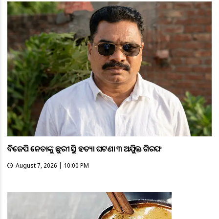
ବିଜେପି ନେତାଙ୍କୁ ଛୁରୀ ଭୁସି ହତ୍ୟା ଘଟଣା ୩ ଅଭିଯୁକ୍ତ ଗିରଫ
August 7, 2026 | 10:00 PM