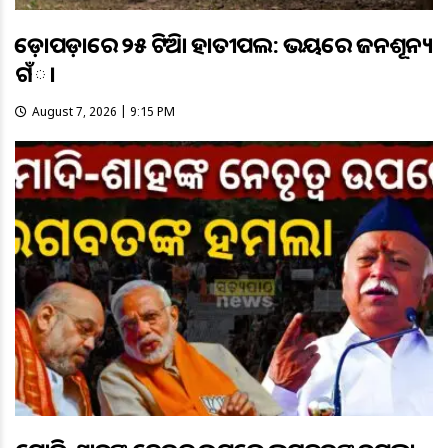
କଡ଼ୋପଡ଼ାରେ ୨୫ ଟିକିଆ ହାତୀପଲ: ଭୟରେ ଜନଶୂନ୍ୟ
ଗଁା
August 7, 2026 | 9:15 PM