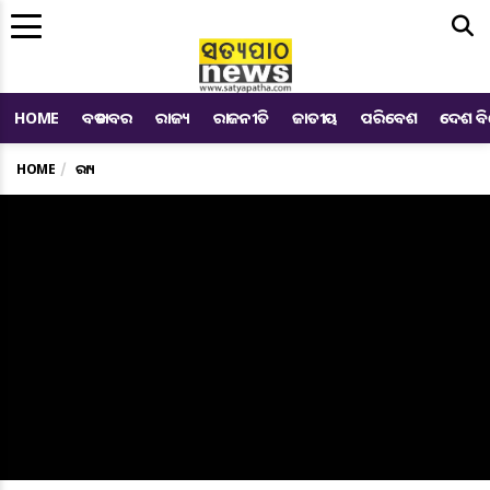
Me
HOME
ବଡ ଖବର
ରାଜ୍ୟ
ରାଜନୀତି
ଜାତୀୟ
ପରିବେଶ
ଦେଶ ବ
HOME
ରାଜ୍ୟ