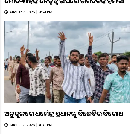
ମୋଦି-ଶାହଙ୍କ ନେତୃତ୍ୱ ଉପରେ ଭଗବତଙ୍କ ହମଲା
August 7, 2026 | 4:54 PM
ଅନୁଗୁଳରେ ଧର୍ମେନ୍ଦ୍ର ପ୍ରଧାନଙ୍କୁ ବିଜେଡିର ବିରୋଧ
August 7, 2026 | 4:31 PM