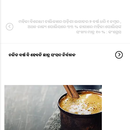
ମହିଳା ବିରୋଧୀ ତାଲିକାରେ ଓଡ଼ିଶା ଲଗାତର ୭ ବର୍ଷ ଧରି ୧ ନମ୍ବର ,
ଅଥଚ ରାଜ୍ୟ ପୋଲିସରେ ୩୩ % ଜାଗାରେ ମହିଳା ପୋଲିସଙ୍କ
ସଂଖ୍ୟା ମାତ୍ର ୧୦ % : କଂଗ୍ରେସ
ଚଳିତ ବର୍ଷ ବି ହେବନି ଛାତ୍ର ସଂସଦ ନିର୍ବାଚନ