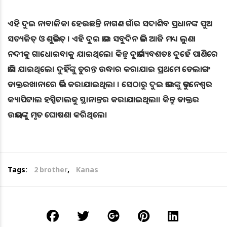
ଏହି ଦୁଇ ନାବାଳିକା ହେଉଛନ୍ତି ନାଗଣ ଗାଁର ସଦାଶିବ ପ୍ରଧାନଙ୍କ ପୁଅ
ସତ୍ୟଜିତ୍ ଓ ଶୁଭଜିତ୍ । ଏହି ଦୁଇ ଭାଇ ସବୁଦିନ ଭଳି ଆଜି ମଧ୍ୟ ଲୁଣା
ନଦୀକୁ ଗାଧୋଇବାକୁ ଯାଇଥିଲେ। କିନ୍ତୁ ଦୁର୍ଭାଗ୍ୟବଶତଃ ଦୁହେଁ ପାଣିରେ
ଭାସି ଯାଇଥିଲେ। ଦୁହିଁଙ୍କୁ ତୁରନ୍ତ ଉଦ୍ଧାର କରାଯାଇ ପ୍ରଥମେ ଡେଲାଙ୍ଗ
ଡାକ୍ତରଖାନାରେ ଭର୍ତ୍ତି କରାଯାଇଥିଲା । ସେଠାରୁ ଦୁଇ ଭାଇଙ୍କୁ ଭୁବନେଶ୍ୱର
କ୍ୟାପିଟାଲ ହସ୍ପିଟାଲକୁ ସ୍ଥାନାନ୍ତର କରାଯାଇଥିଲା। କିନ୍ତୁ ଡାକ୍ତର
ଉଭୟଙ୍କୁ ମୃତ ଘୋଷଣା କରିଥିଲେ।
Tags:
2 brother
,
Kanas