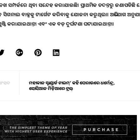
ଳଖ ସମ୍ପର୍କରେ ଥିବା ସନ୍ଦେହ କରାଯାଉଛି। ପ୍ରାଥମିକ ତଦନ୍ତରୁ ଜଣାପଡିଛି 
ଳ ସିଗନାଲ ବାକ୍ସକୁ ଟାର୍ଗେଟ କରିବାକୁ ଯୋଜନା କରୁଥିଲା। ଅଭିଯୋଗ ଅନୁଯ
ଟି କରାଯାଇଥାନ୍ତା ଏବଂ ଏକ ବଡ଼ ଦୁର୍ଘଟଣା ଘଟାଯାଇଥାନ୍ତା।
ସାଂସଦ
ମହାକାଳ ସ୍ଟାଣ୍ଡାର୍ଡ ଟାଇମ୍’ କହି ଘେରାଉରେ ଧର୍ମେନ୍ଦ୍ର,
ସୋସିଆଳ ମିଡ଼ିଆରେ ଟ୍ରଲ୍