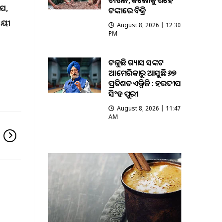
ଚାଉଳ, କିଲୋକୁ ଶହେ
ଯେ,
ଟଙ୍କାରେ ବିକ୍ରି
ାୟୀ
August 8, 2026 | 12:30
PM
ଟଳୁଛି ଗ୍ୟାସ ସଙ୍କଟ
ଆମେରିକାରୁ ଆସୁଛି ୬୭
ପ୍ରତିଶତ ଏଲ୍ପିଜି : ହରଦୀପ
ସିଂହ ପୁରୀ
August 8, 2026 | 11:47
AM