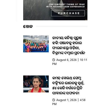
ଖେଳ
ଜାତୀୟ କନିଷ୍ଠ ପୁରୁଷ
ହକି: ପଞ୍ଜାବକୁ ହରାଇ
ଫାଇନାଲ୍ରେ ଓଡ଼ିଶା,
ବିକ୍ରମଙ୍କ ଦମ୍ଦାର ପ୍ରଦର୍ଶନ
August 6, 2026 | 10:11
PM
କମନ୍ ୱେଲଥ୍ ଗେମ୍ସ:
ବକ୍ସିଂରେ ଭାରତକୁ ସ୍ବର୍ଣ୍ଣ,
୫୪ କେଜି ବର୍ଗରେ ପ୍ରିତି
ପାୱାରଙ୍କ ସଫଳତା
August 1, 2026 | 4:58
PM