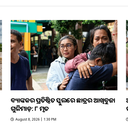
ବ୍ୟାଙ୍କକର ପ୍ରତିଷ୍ଠିତ ସ୍କୁଲରେ ଛାତ୍ରର ଆଖିବୁଜା
ଗୁଳିମାଡ଼: ୮ ମୃତ
August 8, 2026 | 1:30 PM