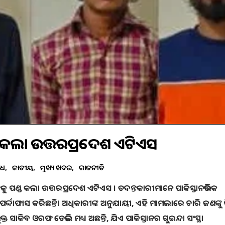
ଣ୍ଡ କଲା ଉତ୍ତରପ୍ରଦେଶ ଏଟିଏସ
ାଧ
ଜାତୀୟ
ମୁଖ୍ୟ ଖବର
ରାଜନୀତି
କୁ ପଣ୍ଡ କଲା ଉତ୍ତରପ୍ରଦେଶ ଏଟିଏସ । ତଦନ୍ତକାରୀମାନେ ପାକିସ୍ତାନଭିତ୍ତିକ
‌ର ପର୍ଦ୍ଦାଫାସ କରିଛନ୍ତି। ଅଧିକାରୀଙ୍କ ଅନୁଯାୟୀ, ଏହି ମାମଲାରେ ଚାରି ଜଣଙ୍କ
ସାକିବ ଓରଫ ଡେଭିଲ ମଧ୍ୟ ଅଛନ୍ତି, ଯିଏ ପାକିସ୍ତାନର ଗୁଇନ୍ଦା ସଂସ୍ଥା