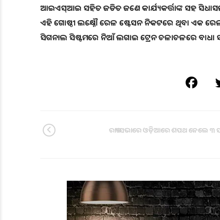
ଆଇଏସ୍‌ଆଇ ସହିତ ଜଡିତ ଜଣେ କାର୍ଯ୍ୟକର୍ତ୍ତାଙ୍କ ସହ ସିଧାସ
ଏହି ଗୋଷ୍ଠୀ ଲକ୍ଷ୍ନୌ ରେଳ ଷ୍ଟେସନ ନିକଟରେ ଥିବା ଏକ ରେ
ସିଗନାଲ ସିଷ୍ଟମରେ ନିଆଁ ଲଗାଇ ଟ୍ରେନ ଚଳାଚଳରେ ବାଧା ସୃଷ୍
ରାଜ୍ୟସଭାରେ ଓଡ଼ିଆରେ ଶପଥ ନେଲେ ୩ 