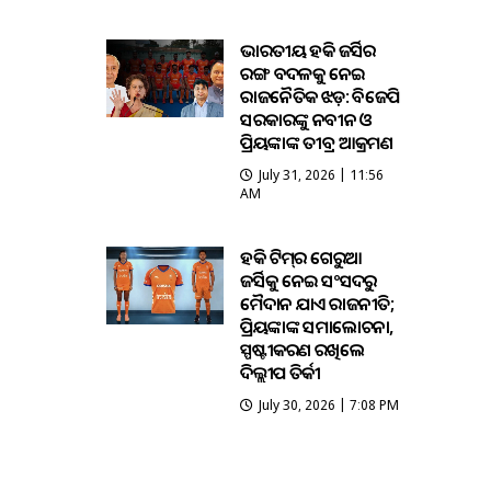
ଭାରତୀୟ ହକି ଜର୍ସିର
ରଙ୍ଗ ବଦଳକୁ ନେଇ
ରାଜନୈତିକ ଝଡ଼: ବିଜେପି
ସରକାରଙ୍କୁ ନବୀନ ଓ
ପ୍ରିୟଙ୍କାଙ୍କ ତୀବ୍ର ଆକ୍ରମଣ
July 31, 2026 | 11:56
AM
ହକି ଟିମ୍‌ର ଗେରୁଆ
ଜର୍ସିକୁ ନେଇ ସଂସଦରୁ
ମୈଦାନ ଯାଏଁ ରାଜନୀତି;
ପ୍ରିୟଙ୍କାଙ୍କ ସମାଲୋଚନା,
ସ୍ପଷ୍ଟୀକରଣ ରଖିଲେ
ଦିଲ୍ଲୀପ ତିର୍କୀ
July 30, 2026 | 7:08 PM