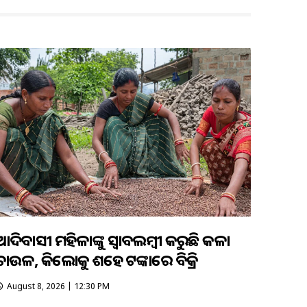
ଆଦିବାସୀ ମହିଳାଙ୍କୁ ସ୍ଵାବଲମ୍ଵୀ କରୁଛି କଳା
ଚାଉଳ, କିଲୋକୁ ଶହେ ଟଙ୍କାରେ ବିକ୍ରି
August 8, 2026 | 12:30 PM