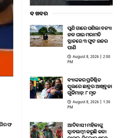
ବଡ ଖବର
ପୁଣି ଗାଁରେ ପଶିଲା ବନ୍ୟା
ଜଳ ଘାଇ ମରାମତି
ସ୍ଥାନରେ ୩ ଫୁଟ ଉଚ୍ଚର
ପାଣି
August 8, 2026 | 2:00
PM
ବ୍ୟାଙ୍କକର ପ୍ରତିଷ୍ଠିତ
ସ୍କୁଲରେ ଛାତ୍ରର ଆଖିବୁଜା
ଗୁଳିମାଡ଼: ୮ ମୃତ
August 8, 2026 | 1:30
PM
ୁ ଗିରଫ
ଆଦିବାସୀ ମହିଳାଙ୍କୁ
ସ୍ଵାବଲମ୍ଵୀ କରୁଛି କଳା