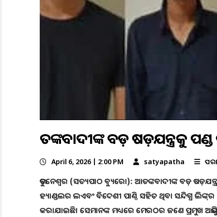
ଆତଙ୍କବାଦୀଙ୍କ ବଡ଼ ଷଡ଼ଯନ୍ତ୍ରକୁ ପ
April 6, 2026 | 2:00 PM
satyapatha
ଅପର
ଭୁବନେଶ୍ୱର (ସତ୍ୟପାଠ ବ୍ୟୁରୋ): ଆତଙ୍କବାଦୀଙ୍କ ବଡ଼ ଷଡ଼ଯନ୍ତ୍ର
ହ୍ୟାଣ୍ଡଲର ଲଏବଂ ବିଦେଶୀ ପାଣ୍ଠି ସହିତ ଥିବା ସନ୍ଦିଗ୍ଧ ଲିଙ୍କ୍
କରାଯାଇଛି। ସେମାନଙ୍କ ମଧ୍ୟରେ ମେରଠର ଜଣେ ପ୍ରମୁଖ ଅଭିଯୁକ୍ତ 