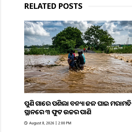
RELATED POSTS
ପୁଣି ଗାଁରେ ପଶିଲା ବନ୍ୟା ଜଳ ଘାଇ ମରାମତି
ସ୍ଥାନରେ ୩ ଫୁଟ ଉଚ୍ଚର ପାଣି
August 8, 2026 | 2:00 PM