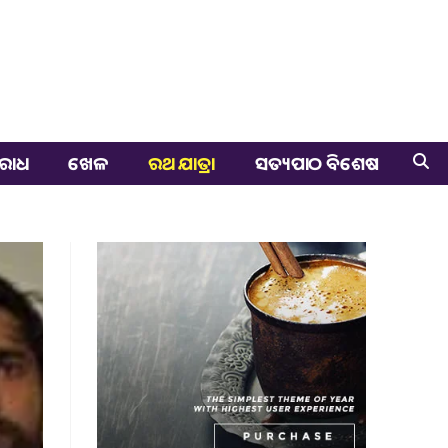
ରାଧ
ଖେଳ
ରଥ ଯାତ୍ରା
ସତ୍ୟପାଠ ବିଶେଷ