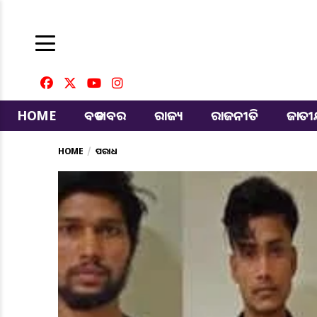
HOME
ବଡ ଖବର
ରାଜ୍ୟ
ରାଜନୀତି
ଜାତ
HOME
ଅପରାଧ