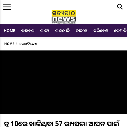
Me
HOME
ବଡ ଖବର
ରାଜ୍ୟ
ରାଜନୀତି
ଜାତୀୟ
ପରିବେଶ
ଦେଶ ବ
HOME
ଦେଶ ବିଦେଶ
ଜୁନ 10ରେ ଖାଲିଥିବା 57 ରାଜ୍ୟସଭା ଆସନ ପାଇଁ