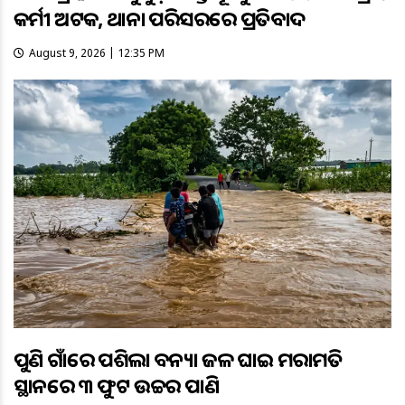
କର୍ମୀ ଅଟକ, ଥାନା ପରିସରରେ ପ୍ରତିବାଦ
August 9, 2026 | 12:35 PM
ପୁଣି ଗାଁରେ ପଶିଲା ବନ୍ୟା ଜଳ ଘାଇ ମରାମତି
ସ୍ଥାନରେ ୩ ଫୁଟ ଉଚ୍ଚର ପାଣି