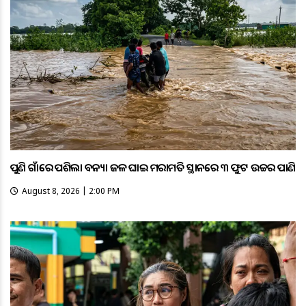
ପୁଣି ଗାଁରେ ପଶିଲା ବନ୍ୟା ଜଳ ଘାଇ ମରାମତି ସ୍ଥାନରେ ୩ ଫୁଟ ଉଚ୍ଚର ପାଣି
August 8, 2026 | 2:00 PM