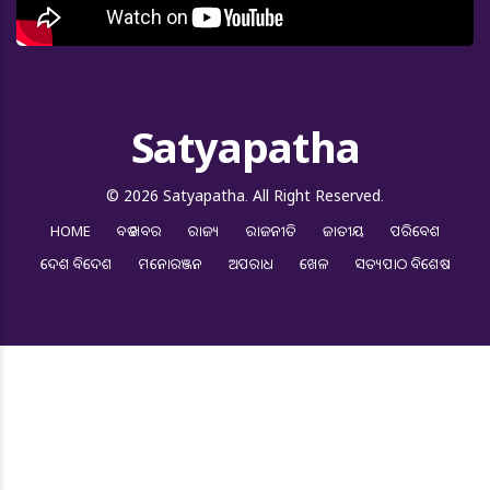
Satyapatha
© 2026 Satyapatha. All Right Reserved.
HOME
ବଡ ଖବର
ରାଜ୍ୟ
ରାଜନୀତି
ଜାତୀୟ
ପରିବେଶ
ଦେଶ ବିଦେଶ
ମନୋରଞ୍ଜନ
ଅପରାଧ
ଖେଳ
ସତ୍ୟପାଠ ବିଶେଷ