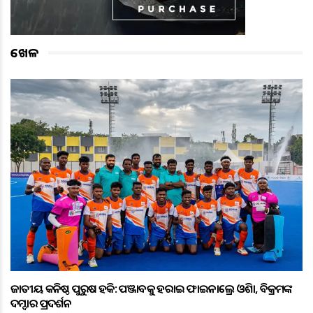
ଖେଳ
ଜାତୀୟ କନିଷ୍ଠ ପୁରୁଷ ହକି: ପଞ୍ଜାବକୁ ହରାଇ ଫାଇନାଲ୍ରେ ଓଡ଼ିଶା, ବିକ୍ରମଙ୍କ
ଦମ୍ଦାର ପ୍ରଦର୍ଶନ