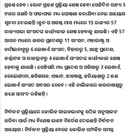
ଗ୍ରହଣ ହେବ । ଭୋଟ ଗ୍ରହଣ ପ୍ରକ୍ରିୟା ଶେଷ ହେବା ସେହିଦିନ ସନ୍ଧ୍ୟା 5
ଟାରେ ଗଣତି ଓ ଫଳାଫଳ ମଧ୍ୟ ଘୋଷଣା କରାଯିବା ନେଇ ଆୟୋଗ
ସୂଚନା ଦେଇଛନ୍ତି ।ଜୁନ ଓ ଅଗଷ୍ଟ ମାସ ମଧ୍ୟରେ 15 ରାଜ୍ୟର 57
ରାଜ୍ୟସଭା ସାଂସଦଙ୍କ କାର୍ଯ୍ୟକାଳ ଶେଷ ହେବାକୁ ଯାଉଛି । ଏହି 57
ଆସନ ମଧ୍ୟରେ ଉତ୍ତର ପ୍ରଦେଶରୁ 11 ସାଂସଦ, ମହାରାଷ୍ଟ୍ର ଓ
ତାମିଲନାଡୁରୁ 6 ଲେଖାଏଁ ସାଂସଦ, ବିହାରରୁ 5, ଆନ୍ଧ୍ର ପ୍ରଦେଶ,
କର୍ଣ୍ଣାଟକ ଓ ରାଜସ୍ଥାନରୁ 4 ଲେଖାଏଁ ସାଂସଦଙ୍କ କାର୍ଯ୍ୟକାଳ ଶେଷ
ହେବାକୁ ଯାଉଛି । ସେହିପରି ମଧ୍ୟ ପ୍ରଦେଶ ଓ ଓଡିଶାରୁ 3 ଲେଖାଏଁ,
ତେଲେଙ୍ଗାନା, ଛତିଶଗଡ, ପଞ୍ଜାବ, ଝାଡଖଣ୍ଡ, ହରିୟାଣାରୁ 2 ଜଣ
ଲେଖାଏଁ ସାଂସଦ ଅବସର ନେବେ । ଏହି ତାଲିକାରେ ଉତ୍ତରାଖଣ୍ଡରୁ
ଜଣେ ସାସଂଦ ରହିଛନ୍ତି ।
ନିର୍ବାଚନ ପ୍ରକ୍ରିୟାରେ କୋଭିଡ ଗାଇଡଲାନକୁ ସଠିକ ଅନୁପାଳନ
କରିବା ପାଇଁ ମଧ୍ୟ ବିଶେଷ ଭାବେ ନିର୍ଦ୍ଦେଶ ଦେଇଛନ୍ତି ନିର୍ବାଚନ
ଆୟୋଗ । ନିର୍ବାଚନ ପ୍ରକ୍ରିୟା ବେଳେ କୋଭିଡ ସମ୍ପର୍କିତ ସମସ୍ତ