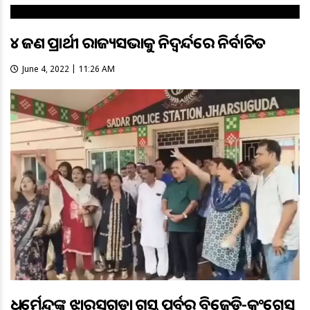
୪୧ ଜଣ ପ୍ରାର୍ଥୀ ରାଜ୍ୟସଭାକୁ ନିଦ୍ୱର୍ନ୍ଦରେ ନିର୍ବାଚିତ
June 4, 2022 | 11:26 AM
ଧର୍ମେନ୍ଦ୍ରଙ୍କ ଝାରସୁଗୁଡ଼ା ଗସ୍ତ ପୂର୍ବରୁ ବିଜେଡି-କଂଗ୍ରେସ