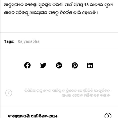
ଆନୁସଙ୍ଗୀକ ବ୍ୟବସ୍ଥା ସୁନିଶ୍ଚିତ କରିବା ପାଇଁ ସମସ୍ତ 15 ରାଜ୍ୟର ମୁଖ୍ୟ
ଶାସନ ସଚିବଙ୍କୁ ଆୟୋଗଙ୍କ ପକ୍ଷରୁ ନିର୍ଦ୍ଦେଶ ଜାରି ହୋଇଛି ।
Tags:
Rajyasabha
ବିସିସିଆଇକୁ ନେଇ ପାକିସ୍ତାନ କ୍ରିକେଟ ବୋର୍ଡ(ପିସିବି)ର ପୂର୍ବତନ
ଅଧ୍ୟକ୍ଷ ଏହସାନ ମନିଙ୍କ ବଡ଼ ବୟାନ
କଂଗ୍ରେସର ଓଡିଶା ପାଇଁ ମିଶନ-2024