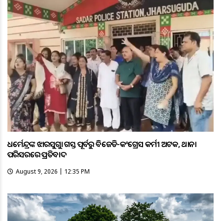
ଧର୍ମେନ୍ଦ୍ରଙ୍କ ଝାରସୁଗୁଡ଼ା ଗସ୍ତ ପୂର୍ବରୁ ବିଜେଡି-କଂଗ୍ରେସ କର୍ମୀ ଅଟକ, ଥାନା
ପରିସରରେ ପ୍ରତିବାଦ
August 9, 2026 | 12:35 PM