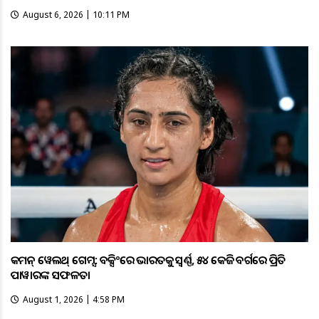
August 6, 2026 | 10:11 PM
କମନ୍ ୱେଲଥ୍ ଗେମ୍ସ: ବକ୍ସିଂରେ ଭାରତକୁ ସ୍ବର୍ଣ୍ଣ, ୫୪ କେଜି ବର୍ଗରେ ପ୍ରିତି
ପାୱାରଙ୍କ ସଫଳତା
August 1, 2026 | 4:58 PM