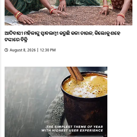
ଆଦିବାସୀ ମହିଳାଙ୍କୁ ସ୍ଵାବଲମ୍ଵୀ କରୁଛି କଳା ଚାଉଳ, କିଲୋକୁ ଶହେ
ଟଙ୍କାରେ ବିକ୍ରି
August 8, 2026 | 12:30 PM