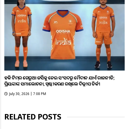
ହକି ଟିମ୍‌ର ଗେରୁଆ ଜର୍ସିକୁ ନେଇ ସଂସଦରୁ ମୈଦାନ ଯାଏଁ ରାଜନୀତି;
ପ୍ରିୟଙ୍କାଙ୍କ ସମାଲୋଚନା, ସ୍ପଷ୍ଟୀକରଣ ରଖିଲେ ଦିଲ୍ଲୀପ ତିର୍କୀ
July 30, 2026 | 7:08 PM
RELATED POSTS