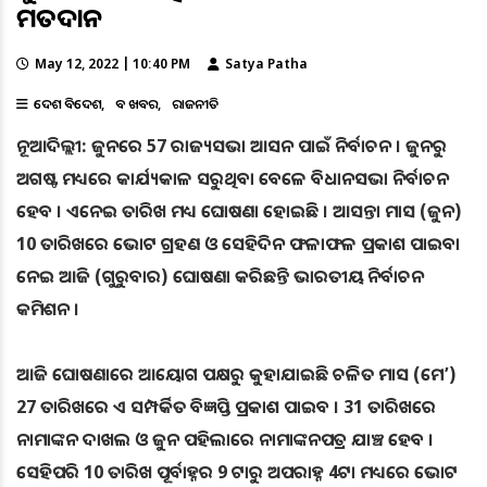
ମତଦାନ
May 12, 2022 | 10:40 PM
Satya Patha
ଦେଶ ବିଦେଶ
ବଡ ଖବର
ରାଜନୀତି
ନୂଆଦିଲ୍ଲୀ: ଜୁନରେ 57 ରାଜ୍ୟସଭା ଆସନ ପାଇଁ ନିର୍ବାଚନ । ଜୁନରୁ
ଅଗଷ୍ଟ ମଧ୍ୟରେ କାର୍ଯ୍ୟକାଳ ସରୁଥିବା ବେଳେ ବିଧାନସଭା ନିର୍ବାଚନ
ହେବ । ଏନେଇ ତାରିଖ ମଧ୍ୟ ଘୋଷଣା ହୋଇଛି । ଆସନ୍ତା ମାସ (ଜୁନ)
10 ତାରିଖରେ ଭୋଟ ଗ୍ରହଣ ଓ ସେହିଦିନ ଫଳାଫଳ ପ୍ରକାଶ ପାଇବା
ନେଇ ଆଜି (ଗୁରୁବାର) ଘୋଷଣା କରିଛନ୍ତି ଭାରତୀୟ ନିର୍ବାଚନ
କମିଶନ ।
ଆଜି ଘୋଷଣାରେ ଆୟୋଗ ପକ୍ଷରୁ କୁହାଯାଇଛି ଚଳିତ ମାସ (ମେ’)
27 ତାରିଖରେ ଏ ସମ୍ପର୍କିତ ବିଜ୍ଞପ୍ତି ପ୍ରକାଶ ପାଇବ । 31 ତାରିଖରେ
ନାମାଙ୍କନ ଦାଖଲ ଓ ଜୁନ ପହିଲାରେ ନାମାଙ୍କନପତ୍ର ଯାଞ୍ଚ ହେବ ।
ସେହିପରି 10 ତାରିଖ ପୂର୍ବାହ୍ନର 9 ଟାରୁ ଅପରାହ୍ନ 4ଟା ମଧ୍ୟରେ ଭୋଟ