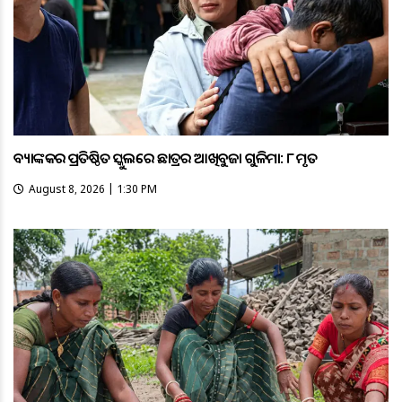
ବ୍ୟାଙ୍କକର ପ୍ରତିଷ୍ଠିତ ସ୍କୁଲରେ ଛାତ୍ରର ଆଖିବୁଜା ଗୁଳିମାଡ଼: ୮ ମୃତ
August 8, 2026 | 1:30 PM