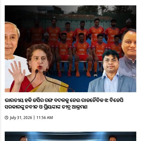
ଭାରତୀୟ ହକି ଜର୍ସିର ରଙ୍ଗ ବଦଳକୁ ନେଇ ରାଜନୈତିକ ଝଡ଼: ବିଜେପି
ସରକାରଙ୍କୁ ନବୀନ ଓ ପ୍ରିୟଙ୍କାଙ୍କ ତୀବ୍ର ଆକ୍ରମଣ
July 31, 2026 | 11:56 AM