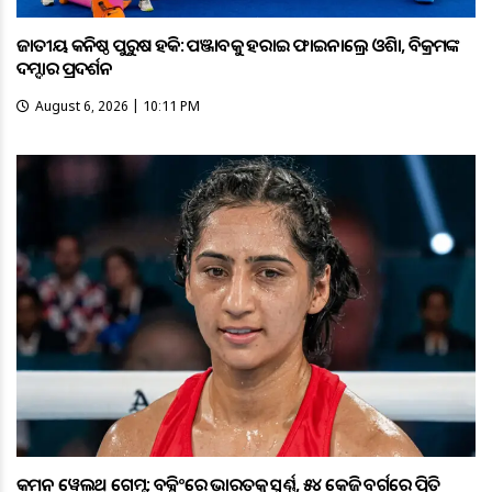
ଜାତୀୟ କନିଷ୍ଠ ପୁରୁଷ ହକି: ପଞ୍ଜାବକୁ ହରାଇ ଫାଇନାଲ୍ରେ ଓଡ଼ିଶା, ବିକ୍ରମଙ୍କ
ଦମ୍ଦାର ପ୍ରଦର୍ଶନ
August 6, 2026 | 10:11 PM
କମନ୍ ୱେଲଥ୍ ଗେମ୍ସ: ବକ୍ସିଂରେ ଭାରତକୁ ସ୍ବର୍ଣ୍ଣ, ୫୪ କେଜି ବର୍ଗରେ ପ୍ରିତି