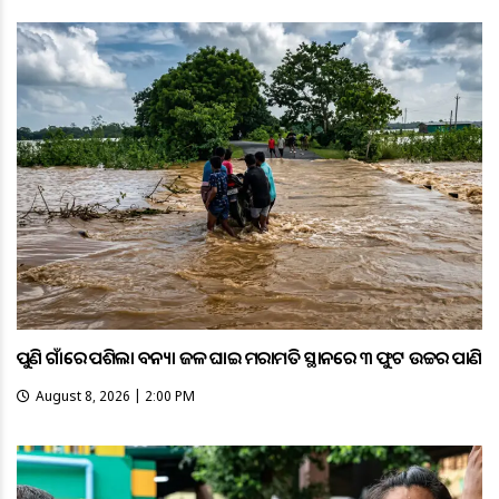
ପୁଣି ଗାଁରେ ପଶିଲା ବନ୍ୟା ଜଳ ଘାଇ ମରାମତି ସ୍ଥାନରେ ୩ ଫୁଟ ଉଚ୍ଚର ପାଣି
August 8, 2026 | 2:00 PM