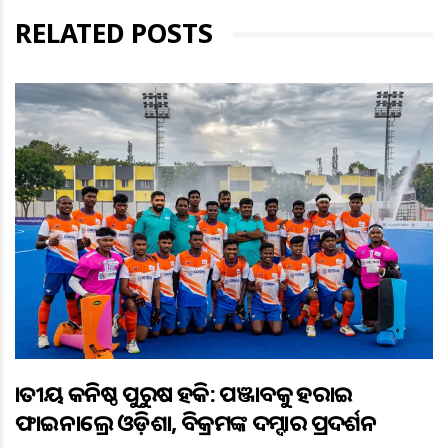
RELATED POSTS
ଜାତୀୟ କନିଷ୍ଠ ପୁରୁଷ ହକି: ପଞ୍ଜାବକୁ ହରାଇ
ଫାଇନାଲ୍ରେ ଓଡ଼ିଶା, ବିକ୍ରମଙ୍କ ଦମ୍ଦାର ପ୍ରଦର୍ଶନ