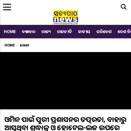
Me
HOME
ବଡ ଖବର
ରାଜ୍ୟ
ରାଜନୀତି
ଜାତୀୟ
ପରିବେଶ
ଦେଶ ବ
HOME
କରୋନା
ଓମିକ୍ରନ ପାଇଁ ପୁରୀ ପ୍ରଶାସନର ତତ୍ପରତା, ବାହାରୁ
ଆସୁଥିବା ଶ୍ରଦ୍ଧାଳୁ ଓ ହୋଟେଲ-ଲଜ ଉପରେ