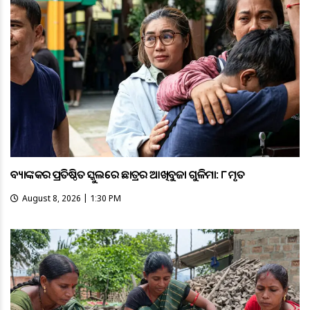
ବ୍ୟାଙ୍କକର ପ୍ରତିଷ୍ଠିତ ସ୍କୁଲରେ ଛାତ୍ରର ଆଖିବୁଜା ଗୁଳିମାଡ଼: ୮ ମୃତ
August 8, 2026 | 1:30 PM