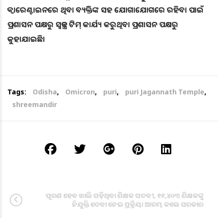
କ୍ବାରେଣ୍ଟାଇନରେ ଥିବା ବ୍ୟକ୍ତିଙ୍କ ସହ ଯୋଗାଯୋଗରେ ରହିବା ପାଇଁ
ପ୍ରଶାସନ ପକ୍ଷରୁ ସ୍ବତନ୍ତ୍ର ଟିମ୍ କାର୍ଯ୍ୟ କରୁଥିବା ପ୍ରଶାସନ ପକ୍ଷରୁ
କୁହାଯାଇଛି।
Tags:
Odisha
,
Omicron
,
puri
,
puri Jagannath Temple
,
shreemandir
ପୂରଣ ହେବ ଖାଲି ପଡ଼ିଥିବା ଶିକ୍ଷକ ପଦବୀ, ୧୧,୪୦୩ ଶିକ୍ଷକଙ୍କୁ
ନିଯୁକ୍ତି ଦେବା ନେଇ ପ୍ରକ୍ରିୟା ଆରମ୍ଭ କଲେ ସରକାର