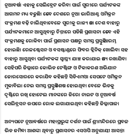
ନୂଆବର୍ଷ। ଏହାକୁ ସେଲିବ୍ରେଟ କରିବା ପାଇଁ ପୁରୀରେ ପର୍ଯ୍ୟଟକଙ୍କ
ଆଗମନ ମଧ୍ୟ ବଢୁଛି। ତେବେ ଦେଶରେ ନୂଆ ଭାରିଆଣ୍ଟ ଓମିକ୍ରନ
ସଂକ୍ରମଣ ବଢ଼ି ଚାଲିଥିବାବେଳେ ପୁରୀକୁ ରାଜ୍ୟ ତଥା ଦେଶ ବାହାରୁ
ପର୍ଯ୍ୟଟକମାନେ ଆସୁଥିବାରୁ ଚିନ୍ତାରେ ପଡିଛି ପ୍ରଶାସନ। ତେବେ ଏହି
ସଂକ୍ରମଣକୁ ରୋକିବା ପାଇଁ ପ୍ରଶାସନ ପକ୍ଷରୁ ସମସ୍ତ ପ୍ରସ୍ତୁତି ଆରମ୍ଭ
ହୋଇଛି। ରେଳଷ୍ଟେସନ ଓ ବସଷ୍ଟାଣ୍ଡରେ ଫିବର କ୍ଲିନିକ୍ ଖୋଲିବା ସହ
ବାହାରୁ ଆସୁଥିବା ପର୍ଯ୍ୟଟକଙ୍କ ସ୍ବାସ୍ଥ୍ୟ ଯାଞ୍ଚ କରାଯାଇ ତଥ୍ୟ ରଖାଯିବ।
ସେହିପରି ଜିଲ୍ଲାରେ କୋଭିଡ ଟେଷ୍ଟିଙ୍ଗ ଓ ଟିକାକରଣ ଅଭିଯାନ
ଜୋରସୋରରେ କରାଯିବ କହିଛନ୍ତି ସିଡିଏମଓ। ସେପଟେ ଓମିକ୍ରନ
ମୁକାବିଲା ନେଇ ସମସ୍ତ ପ୍ରସ୍ତୁତି ଶେଷ ହୋଇଥିବା ବେଳେ ଭିଡକୁ
ଦୃଷ୍ଟିରେ ରଖି ହୋଟେଲ ମାନଙ୍କରେ ଜିରୋ ନାଇଟ ଓ ନୂଆବର୍ଷ
ସେଲିବ୍ରସନ ଉପରେ ରୋକ ଲଗାଯାଇଥିବା କହିଛନ୍ତି ଜିଲ୍ଲାପାଳ।
ଅନ୍ୟପଟେ ନୂଆବର୍ଷରେ ମହାପ୍ରଭୁଙ୍କ ଦର୍ଶନ ପାଇଁ ଶ୍ରୀମନ୍ଦିରରେ ପ୍ରବଳ
ଭିଡ ଜମିବା ଆଶଙ୍କା ଥିବାରୁ ପ୍ରଶାସନର ଏସଓପି ଅନୁଯାୟୀ ଆସନ୍ତା