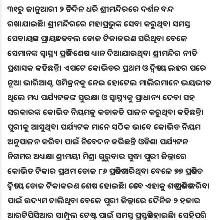
୩୧ରୁ ଜାନୁଆରୀ ୨ ତିନିଦିନ ଧରି ଶ୍ରୀମନ୍ଦିରରେ ଦର୍ଶନ ବନ୍ଦ
ରଖାଯାଇଛି। ଶ୍ରୀମନ୍ଦିରରେ ମହାପ୍ରଭୁଙ୍କ ସେବା କରୁଥିବା ସମସ୍ତ
ସେବାୟତଙ୍କ ପ୍ରାୟତଃ ଡବଲ ଡୋଜ ଟିକାକରଣ ସରିଥିବା ବେଳେ
ସେମାନଙ୍କ ସ୍ୱାସ୍ଥ୍ୟ ପ୍ରତି ବିଶେଷ ଧ୍ୟାନ ଦିଆଯାଉଥିବା ଶ୍ରୀମନ୍ଦିର ନୀତି
ପ୍ରଶାସକ କହିଛନ୍ତି। ଏପଟେ କୋଭିଡର ପ୍ରଥମ ଓ ଦ୍ବିତୀୟ ଲହର ପରେ
ନୂଆ ଭାରିଆଣ୍ଟ ଓମିକ୍ରନକୁ ନେଇ ହୋଟେଲ ମାଲିରମାନେ ଭୟଭୀତ
ଥିଲେ ମଧ୍ୟ ପର୍ଯ୍ୟଟକଙ୍କ ସୁରକ୍ଷା ଓ ସ୍ବାସ୍ଥ୍ୟକୁ ପ୍ରାଧାନ୍ୟ ଦେବା ସହ
ସରକାରଙ୍କ କୋଭିଡ ନିୟମକୁ କଡାକଡି ପାଳନ କରୁଥିବା କହିଛନ୍ତି।
ପୁରୀକୁ ଆସୁଥିବା ପର୍ଯ୍ୟଟକ ମାନେ ସଠିକ ଭାବେ କୋଭିଡ ନିୟମ
ଅନୁପାଳନ କରିବା ପାଇଁ ନିବେଦନ କରିଛନ୍ତି ଓଡିଶା ପର୍ଯ୍ୟଟନ
ନିଗମର ଅଧ୍ୟକ୍ଷା ଶ୍ରୀମୟୀ ମିଶ୍ର। ଗୁରୁବାର ସୁଦ୍ଧା ପୁରୀ ଜିଲ୍ଲାରେ
କୋଭିଡ ଟିକାର ପ୍ରଥମ ଡୋଜ ୮୬ ପ୍ରତିଶତ ସରିଥିବା ବେଳେ ୭୭ ପ୍ରତିଶତ
ଦ୍ବିତୀୟ ଡୋଜ ଟିକାକରଣ ଶେଷ ହୋଇଛି। ତେବେ ଏହାକୁ ଶତ ପ୍ରତିଶତ କରିବା
ପାଇଁ ଉଦ୍ୟମ ଚାଲିଥିବା ବେଳେ ପୁରୀ ଜିଲ୍ଲାରେ ଦୈନିକ ୨ ହଜାର
ଆରଟିପିସିଆର ସାମ୍ପୁଲ ଟେଷ୍ଟ ପାଇଁ ସମସ୍ତ ପ୍ରସ୍ତୁତି ହୋଇଛି। ସେହିପରି