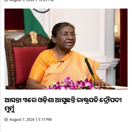
ଆସନ୍ତା ୩ରେ ଓଡ଼ିଶା ଆସୁଛନ୍ତି ରାଷ୍ଟ୍ରପତି ଦ୍ରୌପଦୀ
ମୁର୍ମୁ
August 1, 2026 | 5:17 PM