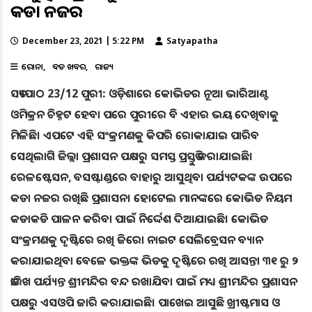
କଡା ନଜର
December 23, 2021 | 5:22 PM
Satyapatha
କରୋନା
ବଡ ଖବର
ରାଜ୍ୟ
ସତ୍ୟପାଠ 23/12 ପୁରୀ: ଓଡ଼ିଶାରେ କୋଭିଡର ନୂଆ ଭାରିଆଣ୍ଟ
ଓମିକ୍ରନ ଚିହ୍ନଟ ହେବା ପରେ ପୁରୀରେ ବି ଏହାର ଭୟ ଦେଖିବାକୁ
ମିଳିଛି। ଏପଟେ ଏହି ସଂକ୍ରମଣକୁ କିପରି ରୋକାଯାଇ ପାରିବ
ସେଥିଲାଗି ଜିଲ୍ଲା ପ୍ରଶାସନ ପକ୍ଷରୁ ସମସ୍ତ ପ୍ରସ୍ତୁତି କରାଯାଇଛି।
ରେଳଷ୍ଟେସନ, ବସଷ୍ଟାଣ୍ଡରେ ବାହାରୁ ଆସୁଥିବା ପର୍ଯ୍ୟଟକଙ୍କ ଉପରେ
କଡା ନଜର ରଖିଛି ପ୍ରଶାସନ। ହୋଟେଲ ମାନଙ୍କରେ କୋଭିଡ ନିୟମ
କଡାକଡି ପାଳନ କରିବା ପାଇଁ ନିର୍ଦ୍ଦେଶ ଦିଆଯାଇଛି। କୋଭିଡ
ସଂକ୍ରମଣକୁ ଦୃଷ୍ଟିରେ ରଖି ଜିରୋ ନାଇଟ ସେଲିବ୍ରେସନ ବ୍ୟାନ
କରାଯାଇଥିବା ବେଳେ ଭକ୍ତଙ୍କ ଭିଡକୁ ଦୃଷ୍ଟିରେ ରଖି ଆସନ୍ତା ୩୧ ରୁ ୨
ତାରିଖ ପର୍ଯ୍ୟନ୍ତ ଶ୍ରୀମନ୍ଦିର ବନ୍ଦ ରଖାଯିବା ପାଇଁ ମଧ୍ୟ ଶ୍ରୀମନ୍ଦିର ପ୍ରଶାସନ
ପକ୍ଷରୁ ଏସଓପି ଜାରି କରାଯାଇଛି। ପାଖେଇ ଆସୁଛି ଖ୍ରୀଷ୍ଟମାସ ଓ