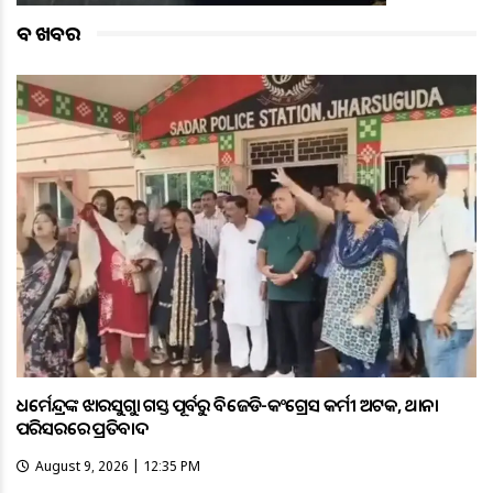
ବଡ ଖବର
ଧର୍ମେନ୍ଦ୍ରଙ୍କ ଝାରସୁଗୁଡ଼ା ଗସ୍ତ ପୂର୍ବରୁ ବିଜେଡି-କଂଗ୍ରେସ କର୍ମୀ ଅଟକ, ଥାନା
ପରିସରରେ ପ୍ରତିବାଦ
August 9, 2026 | 12:35 PM