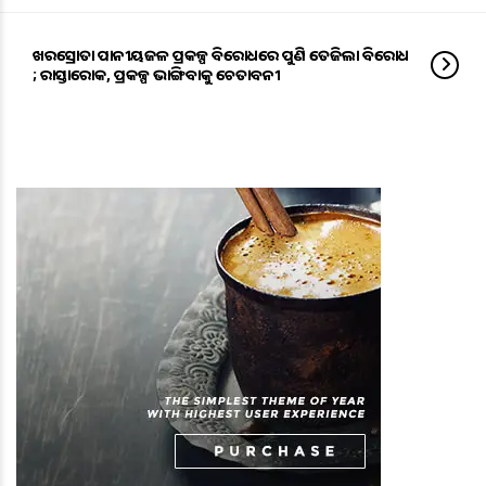
ଖରସ୍ରୋତା ପାନୀୟଜଳ ପ୍ରକଳ୍ପ ବିରୋଧରେ ପୁଣି ତେଜିଲା ବିରୋଧ
; ରାସ୍ତାରୋକ, ପ୍ରକଳ୍ପ ଭାଙ୍ଗିବାକୁ ଚେତାବନୀ