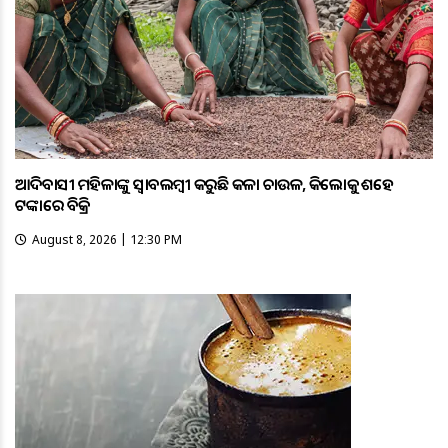
ଆଦିବାସୀ ମହିଳାଙ୍କୁ ସ୍ଵାବଲମ୍ଵୀ କରୁଛି କଳା ଚାଉଳ, କିଲୋକୁ ଶହେ
ଟଙ୍କାରେ ବିକ୍ରି
August 8, 2026 | 12:30 PM