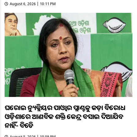
August 6, 2026 | 10:11 PM
ଘରୋଇ ନ୍ୟୁକ୍ଲିୟର ପାଓ୍ବାର ପ୍ଲାଣ୍ଟକୁ କଡ଼ା ବିରୋଧ
ଓଡ଼ିଶାରେ ଆଣବିକ ଶକ୍ତି କେନ୍ଦ୍ର ବସାଇ ଦିଆଯିବ
ନାହିଁ- ବିଜେଡି
August 5, 2026 | 10:09 PM