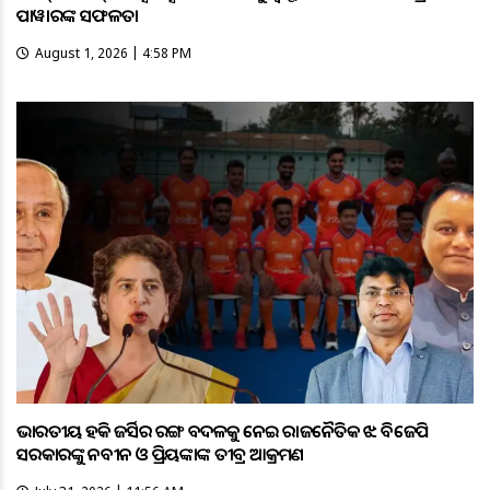
ପାୱାରଙ୍କ ସଫଳତା
August 1, 2026 | 4:58 PM
ଭାରତୀୟ ହକି ଜର୍ସିର ରଙ୍ଗ ବଦଳକୁ ନେଇ ରାଜନୈତିକ ଝଡ଼: ବିଜେପି
ସରକାରଙ୍କୁ ନବୀନ ଓ ପ୍ରିୟଙ୍କାଙ୍କ ତୀବ୍ର ଆକ୍ରମଣ