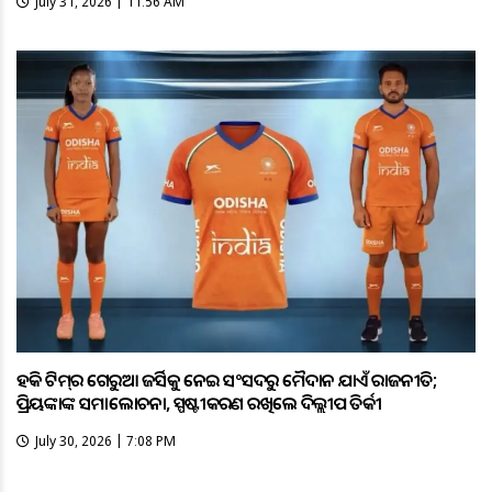
July 31, 2026 | 11:56 AM
ହକି ଟିମ୍‌ର ଗେରୁଆ ଜର୍ସିକୁ ନେଇ ସଂସଦରୁ ମୈଦାନ ଯାଏଁ ରାଜନୀତି;
ପ୍ରିୟଙ୍କାଙ୍କ ସମାଲୋଚନା, ସ୍ପଷ୍ଟୀକରଣ ରଖିଲେ ଦିଲ୍ଲୀପ ତିର୍କୀ
July 30, 2026 | 7:08 PM