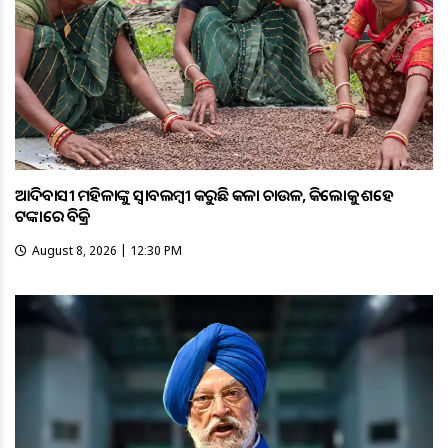
ଆଦିବାସୀ ମହିଳାଙ୍କୁ ସ୍ଵାବଲମ୍ଵୀ କରୁଛି କଳା ଚାଉଳ, କିଲୋକୁ ଶହେ
ଟଙ୍କାରେ ବିକ୍ରି
August 8, 2026 | 12:30 PM