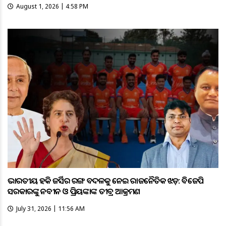
August 1, 2026 | 4:58 PM
ଭାରତୀୟ ହକି ଜର୍ସିର ରଙ୍ଗ ବଦଳକୁ ନେଇ ରାଜନୈତିକ ଝଡ଼: ବିଜେପି
ସରକାରଙ୍କୁ ନବୀନ ଓ ପ୍ରିୟଙ୍କାଙ୍କ ତୀବ୍ର ଆକ୍ରମଣ
July 31, 2026 | 11:56 AM