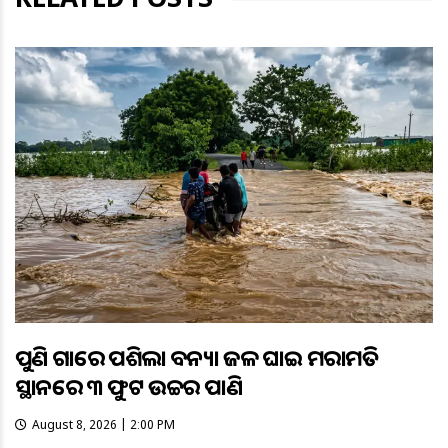
ପୁଣି ଗାଁରେ ପଶିଲା ବନ୍ୟା ଜଳ ଘାଇ ମରାମତି
ସ୍ଥାନରେ ୩ ଫୁଟ ଉଚ୍ଚର ପାଣି
August 8, 2026 | 2:00 PM