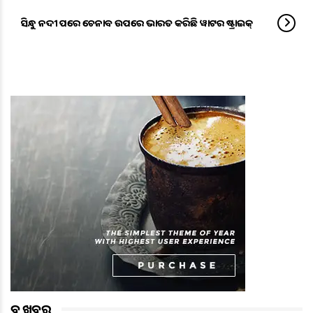
ସିନ୍ଧୁ ନଦୀ ପରେ ଚେନାବ ଉପରେ ଭାରତ କରିଛି ୱାଟର ଷ୍ଟ୍ରାଇକ୍
ବଡ ଖବର