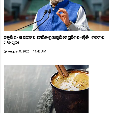
ଟଳୁଛି ଗ୍ୟାସ ସଙ୍କଟ ଆମେରିକାରୁ ଆସୁଛି ୬୭ ପ୍ରତିଶତ ଏଲ୍ପିଜି : ହରଦୀପ
ସିଂହ ପୁରୀ
August 8, 2026 | 11:47 AM