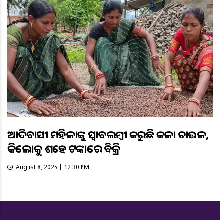
ଆଦିବାସୀ ମହିଳାଙ୍କୁ ସ୍ଵାବଲମ୍ଵୀ କରୁଛି କଳା ଚାଉଳ,
କିଲୋକୁ ଶହେ ଟଙ୍କାରେ ବିକ୍ରି
August 8, 2026 | 12:30 PM