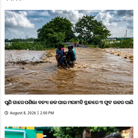
ପୁଣି ଗାଁରେ ପଶିଲା ବନ୍ୟା ଜଳ ଘାଇ ମରାମତି ସ୍ଥାନରେ ୩ ଫୁଟ ଉଚ୍ଚର ପାଣି
August 8, 2026 | 2:00 PM