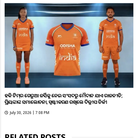
ହକି ଟିମ୍‌ର ଗେରୁଆ ଜର୍ସିକୁ ନେଇ ସଂସଦରୁ ମୈଦାନ ଯାଏଁ ରାଜନୀତି;
ପ୍ରିୟଙ୍କାଙ୍କ ସମାଲୋଚନା, ସ୍ପଷ୍ଟୀକରଣ ରଖିଲେ ଦିଲ୍ଲୀପ ତିର୍କୀ
July 30, 2026 | 7:08 PM
RELATED POSTS