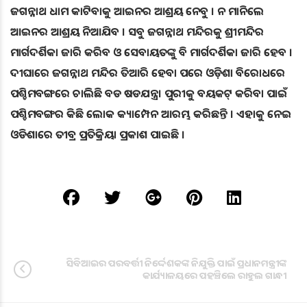
ଜଗନ୍ନାଥ ଧାମ କାଟିବାକୁ ଆଇନର ଆଶ୍ରୟ ନେବୁ । ନ ମାନିଲେ
ଆଇନର ଆଶ୍ରୟ ନିଆଯିବ । ସବୁ ଜଗନ୍ନାଥ ମନ୍ଦିରକୁ ଶ୍ରୀମନ୍ଦିର
ମାର୍ଗଦର୍ଶିକା ଜାରି କରିବ ଓ ସେବାୟତଙ୍କୁ ବି ମାର୍ଗଦର୍ଶିକା ଜାରି ହେବ ।
ଦୀଘାରେ ଜଗନ୍ନାଥ ମନ୍ଦିର ତିଆରି ହେବା ପରେ ଓଡ଼ିଶା ବିରୋଧରେ
ପଶ୍ଚିମବଙ୍ଗରେ ଚାଲିଛି ବଡ ଷଡଯନ୍ତ୍ର। ପୁରୀକୁ ବୟକଟ୍ କରିବା ପାଇଁ
ପଶ୍ଚିମବଙ୍ଗର କିଛି ଲୋକ କ୍ୟାମ୍ପେନ ଆରମ୍ଭ କରିଛନ୍ତି । ଏହାକୁ ନେଇ
ଓଡିଶାରେ ତୀବ୍ର ପ୍ରତିକ୍ରିୟା ପ୍ରକାଶ ପାଇଛି ।
ସିବିଆଇର ପରବର୍ତ୍ତୀ ନିର୍ଦ୍ଦେଶକଙ୍କ ନିଯୁକ୍ତି ପାଇଁ ପ୍ରଧାନମନ୍ତ୍ରୀଙ୍କ
କାର୍ଯ୍ୟାଳୟରେ ପହଞ୍ଚିଲେ ରାହୁଲ ଗାନ୍ଧୀ