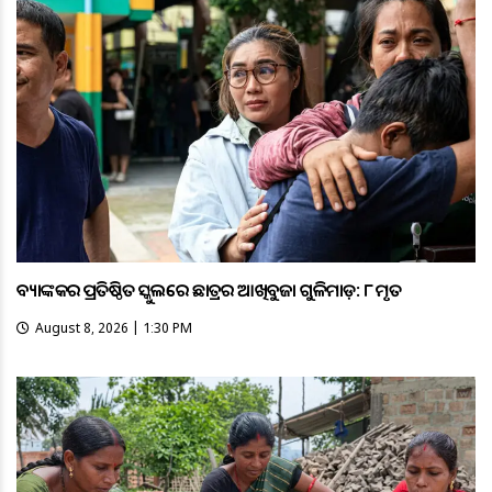
ବ୍ୟାଙ୍କକର ପ୍ରତିଷ୍ଠିତ ସ୍କୁଲରେ ଛାତ୍ରର ଆଖିବୁଜା ଗୁଳିମାଡ଼: ୮ ମୃତ
August 8, 2026 | 1:30 PM