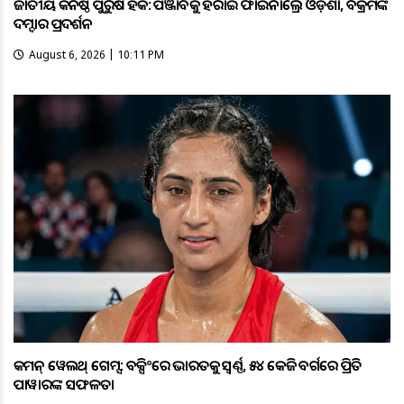
ଜାତୀୟ କନିଷ୍ଠ ପୁରୁଷ ହକି: ପଞ୍ଜାବକୁ ହରାଇ ଫାଇନାଲ୍ରେ ଓଡ଼ିଶା, ବିକ୍ରମଙ୍କ
ଦମ୍ଦାର ପ୍ରଦର୍ଶନ
August 6, 2026 | 10:11 PM
କମନ୍ ୱେଲଥ୍ ଗେମ୍ସ: ବକ୍ସିଂରେ ଭାରତକୁ ସ୍ବର୍ଣ୍ଣ, ୫୪ କେଜି ବର୍ଗରେ ପ୍ରିତି
ପାୱାରଙ୍କ ସଫଳତା