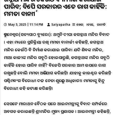
ପାରିବ; ବିଜେପି ସରକାରର ଏତେ ରାଗ କାହିଁକି:
ମମତା ବାନାର୍ଜୀ
May 5, 2025 | 11:14 PM
Satyapatha
ଖେଳ
ଜାତୀୟ
ରାଜନୀତି
ଭୁବନେଶ୍ୱର(ସତ୍ୟପାଠ ବ୍ୟୁରୋ): ଥମୁନି ଦୀଘା ଜଗନ୍ନାଥ ମନ୍ଦିର ବିବାଦ
। ଏହା ମଧ୍ୟରେ ପ୍ରତିକ୍ରିୟା ରଖି ମମତା ବାନାର୍ଜୀ କହିଛନ୍ତି, ଜଗନ୍ନାଥ
ମନ୍ଦିର କେଉଁଠି ବି ନିର୍ମାଣ କରାଯାଇ ପାରିବ। ଯଦି ଶିବଙ୍କ ମନ୍ଦିର,
ମାଆ କାଳୀଙ୍କ ମନ୍ଦିର ସବୁଠି ହୋଇପାରୁଛି, ଜଗନ୍ନାଥଙ୍କ ମନ୍ଦିର ସବୁଠି
କାହିଁକି ହୋଇ ପାରିବ ନାହିଁ? ବିଜେପି ସରକାର ଆମ ଉପରେ ରାଗ
ରଖୁଛନ୍ତି ବୋଲି ମମତା ଅଭିଯୋଗ କରିଛନ୍ତି। ଯାହାକୁ କାଉଣ୍ଟର କରିଛନ୍ତି
ପଶ୍ଚିମବଂଗ ବିରୋଧୀ ଦଳ ନେତା ଶୁଭେନ୍ଦୁ ଅଧିକାରୀ। ମମତାଙ୍କୁ ହିନ୍ଦୁ
ବିରୋଧୀ କହି କଟାକ୍ଷ କରିଛନ୍ତି।
ସେପଟେ ମାରାଥନ ବୈଠକ ପରେ ଆଇନମନ୍ତ୍ରୀଙ୍କୁ ବିବାଦ ସମ୍ପର୍କରେ
ଅବଗତ କରାଇଛନ୍ତି ଶ୍ରୀମନ୍ଦିର ମୁଖ୍ୟ ପ୍ରଶାସକ । ଆଇନମନ୍ତ୍ରୀ କହିଛନ୍ତି,