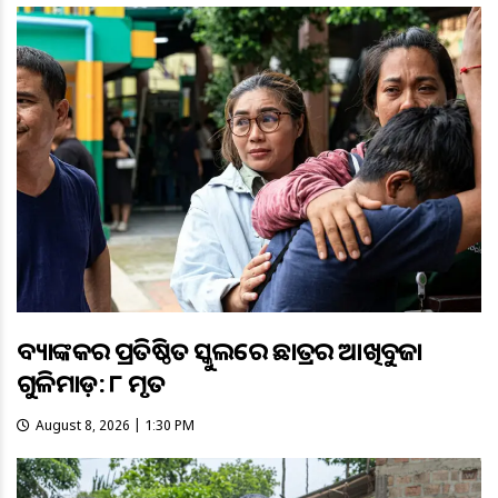
ବ୍ୟାଙ୍କକର ପ୍ରତିଷ୍ଠିତ ସ୍କୁଲରେ ଛାତ୍ରର ଆଖିବୁଜା
ଗୁଳିମାଡ଼: ୮ ମୃତ
August 8, 2026 | 1:30 PM