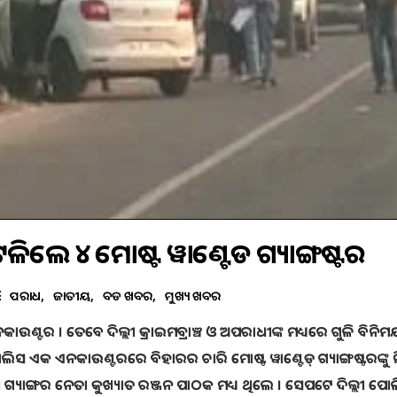
ିଲେ ୪ ମୋଷ୍ଟ ୱାଣ୍ଟେଡ ଗ୍ୟାଙ୍ଗଷ୍ଟର
ଅପରାଧ
ଜାତୀୟ
ବଡ ଖବର
ମୁଖ୍ୟ ଖବର
ଉଣ୍ଟର । ତେବେ ଦିଲ୍ଲୀ କ୍ରାଇମବ୍ରାଞ୍ଚ ଓ ଅପରାଧୀଙ୍କ ମଧ୍ୟରେ ଗୁଳି ବିନିମ
ସ ଏକ ଏନକାଉଣ୍ଟରରେ ବିହାରର ଚାରି ମୋଷ୍ଟ ୱାଣ୍ଟେଡ୍ ଗ୍ୟାଙ୍ଗଷ୍ଟରଙ୍କୁ 
 ଗ୍ୟାଙ୍ଗର ନେତା କୁଖ୍ୟାତ ରଞ୍ଜନ ପାଠକ ମଧ୍ୟ ଥିଲେ । ସେପଟେ ଦିଲ୍ଲୀ ପୋ