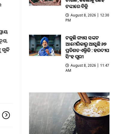
ଚାଉଳ, କିଲୋକୁ ଶହେ
େ
ଟଙ୍କାରେ ବିକ୍ରି
August 8, 2026 | 12:30
PM
୍ରାୟ
ଟଳୁଛି ଗ୍ୟାସ ସଙ୍କଟ
ରୂପ,
ଆମେରିକାରୁ ଆସୁଛି ୬୭
 ଗୁଳି
ପ୍ରତିଶତ ଏଲ୍ପିଜି : ହରଦୀପ
ସିଂହ ପୁରୀ
August 8, 2026 | 11:47
AM