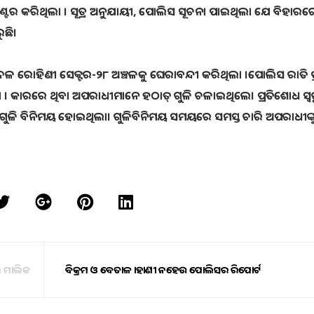
୍ଟର କରିଥିଲା । ସୂତ୍ର ଅନୁଯାୟୀ, ପୋଲିସ ସୂଚନା ପାଇଥିଲା ଯେ ବିହାରର
ୁଛି।
 ଦଳ ରୋହିଣୀ ସେକ୍ଟର-୨୮ ଅଞ୍ଚଳକୁ ଘେରାବନ୍ଦୀ କରିଥିଲା ।ପୋଲିସ ରାତି ପ
ଲା । କାରରେ ଥିବା ଅପରାଧୀମାନେ ହଠାତ୍ ଗୁଳି ଚଳାଇଥିଲେ। ପ୍ରତିଶୋଧ ସ୍ୱ
ଳ ଗୁଳି ବିନିମୟ ହୋଇଥିଲା। ଗୁଳିବିନିମୟ ସମୟରେ ସମସ୍ତ ଚାରି ଅପରାଧୀଙ୍କୁ
 ମାଲିକ
ବିକ୍ରମ ଓ ବେତାଳ କାହାଣୀ ନହେଉ ପୋଲିସର ରିପୋର୍ଟ