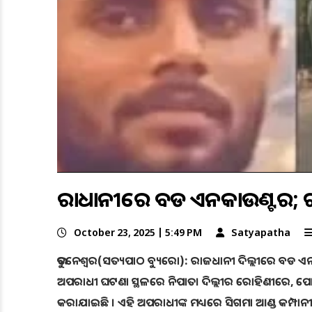
ରାଜଧାନୀରେ ବଡ ଏନକାଉଣ୍ଟର; ଟଳ
October 23, 2025 | 5:49 PM
Satyapatha
ଭୁବନେଶ୍ୱର(ସତ୍ୟପାଠ ବ୍ୟୁରୋ): ରାଜଧାନୀ ଦିଲ୍ଲୀରେ ବଡ ଏନକା
ଅପରାଧୀ ଘଟଣା ସ୍ଥଳରେ ନିପାତ। ଦିଲ୍ଲୀର ରୋହିଣୀରେ, ପୋଲି
କରାଯାଇଛି । ଏହି ଅପରାଧୀଙ୍କ ମଧ୍ୟରେ ସିଗମା ଆଣ୍ଡ କମ୍ପାନୀ