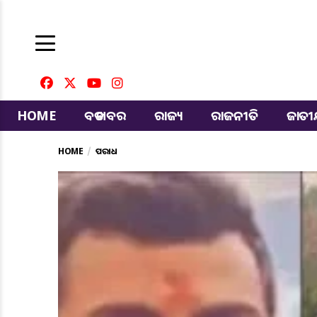
HOME
ବଡ ଖବର
ରାଜ୍ୟ
ରାଜନୀତି
ଜାତ
HOME
ଅପରାଧ