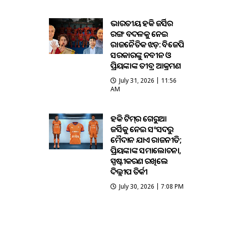
ଭାରତୀୟ ହକି ଜର୍ସିର
ରଙ୍ଗ ବଦଳକୁ ନେଇ
ରାଜନୈତିକ ଝଡ଼: ବିଜେପି
ସରକାରଙ୍କୁ ନବୀନ ଓ
ପ୍ରିୟଙ୍କାଙ୍କ ତୀବ୍ର ଆକ୍ରମଣ
July 31, 2026 | 11:56
AM
ହକି ଟିମ୍‌ର ଗେରୁଆ
ଜର୍ସିକୁ ନେଇ ସଂସଦରୁ
ମୈଦାନ ଯାଏଁ ରାଜନୀତି;
ପ୍ରିୟଙ୍କାଙ୍କ ସମାଲୋଚନା,
ସ୍ପଷ୍ଟୀକରଣ ରଖିଲେ
ଦିଲ୍ଲୀପ ତିର୍କୀ
July 30, 2026 | 7:08 PM