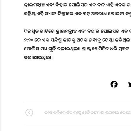
କ୍ରାଇମବ୍ରାଞ୍ଚ ଏବଂ ବିହାର ପୋଲିସର ଏକ ଦଳ ଏହି ଏନକାଉଣ
ସକ୍ରିୟ ଏହି ଗ୍ୟାଙ୍ଗ ଦିଲ୍ଲୀରେ ଏକ ବଡ଼ ଅପରାଧ ଯୋଜନା କର
ବିଳମ୍ବିତ ରାତିରେ କ୍ରାଇମବ୍ରାଞ୍ଚ ଏବଂ ବିହାର ପୋଲିସର ଏକ
୨:୨୦ ରେ ଏକ ସନ୍ଦିଗ୍ଧ କାରକୁ ଅଟକାଇବାକୁ ଚେଷ୍ଟା କରିଥି
ପୋଲିସ ମଧ୍ୟ ଗୁଳି ଚଳାଇଥିଲା। ପ୍ରାୟ ୧୫ ମିନିଟ୍ ଧରି ପ୍ରବ
କରାଯାଇଥିଲା ।
ଦୀପାବଳିରେ କର୍ମଚାରୀଙ୍କୁ ୫୧ଟି ଦାମୀ କାର ଉପହାର ଦେଲେ