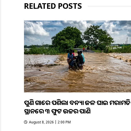
RELATED POSTS
ପୁଣି ଗାଁରେ ପଶିଲା ବନ୍ୟା ଜଳ ଘାଇ ମରାମତି
ସ୍ଥାନରେ ୩ ଫୁଟ ଉଚ୍ଚର ପାଣି
August 8, 2026 | 2:00 PM