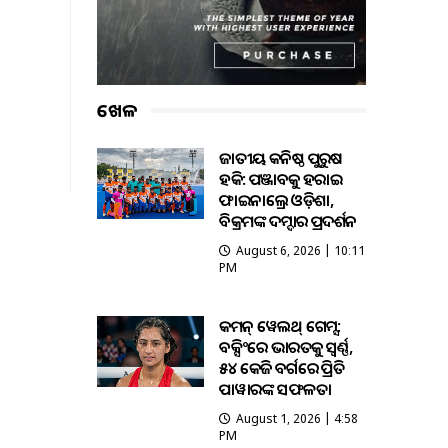
ଖେଳ
ଜାତୀୟ କନିଷ୍ଠ ପୁରୁଷ
ହକି: ପଞ୍ଜାବକୁ ହରାଇ
ଫାଇନାଲ୍ରେ ଓଡ଼ିଶା,
ବିକ୍ରମଙ୍କ ଦମ୍ଦାର ପ୍ରଦର୍ଶନ
August 6, 2026 | 10:11
PM
କମନ୍ ୱେଲଥ୍ ଗେମ୍ସ:
ବକ୍ସିଂରେ ଭାରତକୁ ସ୍ବର୍ଣ୍ଣ,
୫୪ କେଜି ବର୍ଗରେ ପ୍ରିତି
ପାୱାରଙ୍କ ସଫଳତା
August 1, 2026 | 4:58
PM