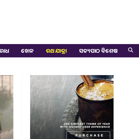
ରାଧ
ଖେଳ
ରଥ ଯାତ୍ରା
ସତ୍ୟପାଠ ବିଶେଷ