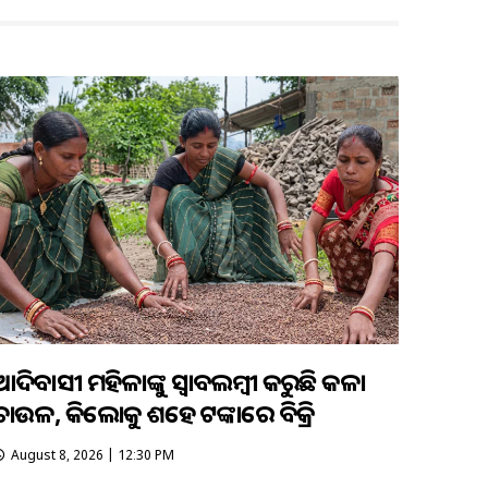
ଆଦିବାସୀ ମହିଳାଙ୍କୁ ସ୍ଵାବଲମ୍ଵୀ କରୁଛି କଳା
ଚାଉଳ, କିଲୋକୁ ଶହେ ଟଙ୍କାରେ ବିକ୍ରି
August 8, 2026 | 12:30 PM