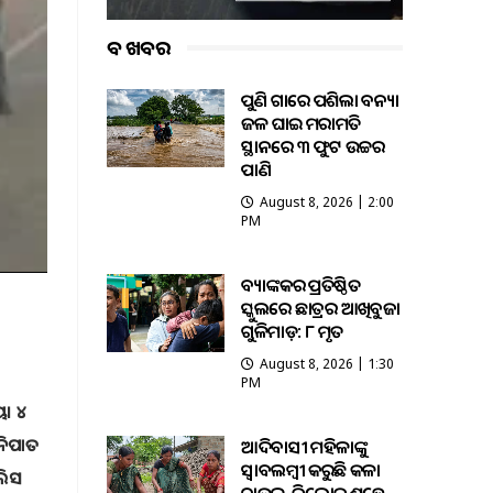
ବଡ ଖବର
ପୁଣି ଗାଁରେ ପଶିଲା ବନ୍ୟା
ଜଳ ଘାଇ ମରାମତି
ସ୍ଥାନରେ ୩ ଫୁଟ ଉଚ୍ଚର
ପାଣି
August 8, 2026 | 2:00
PM
ବ୍ୟାଙ୍କକର ପ୍ରତିଷ୍ଠିତ
ସ୍କୁଲରେ ଛାତ୍ରର ଆଖିବୁଜା
ଗୁଳିମାଡ଼: ୮ ମୃତ
August 8, 2026 | 1:30
PM
ୟ। ୪
ନିପାତ
ଆଦିବାସୀ ମହିଳାଙ୍କୁ
ସ୍ଵାବଲମ୍ଵୀ କରୁଛି କଳା
ଲିସ