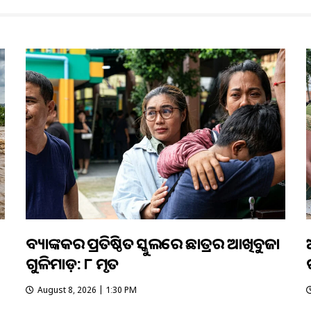
ବ୍ୟାଙ୍କକର ପ୍ରତିଷ୍ଠିତ ସ୍କୁଲରେ ଛାତ୍ରର ଆଖିବୁଜା
ଗୁଳିମାଡ଼: ୮ ମୃତ
August 8, 2026 | 1:30 PM