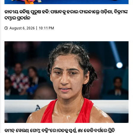
ଜାତୀୟ କନିଷ୍ଠ ପୁରୁଷ ହକି: ପଞ୍ଜାବକୁ ହରାଇ ଫାଇନାଲ୍ରେ ଓଡ଼ିଶା, ବିକ୍ରମଙ୍କ
ଦମ୍ଦାର ପ୍ରଦର୍ଶନ
August 6, 2026 | 10:11 PM
କମନ୍ ୱେଲଥ୍ ଗେମ୍ସ: ବକ୍ସିଂରେ ଭାରତକୁ ସ୍ବର୍ଣ୍ଣ, ୫୪ କେଜି ବର୍ଗରେ ପ୍ରିତି