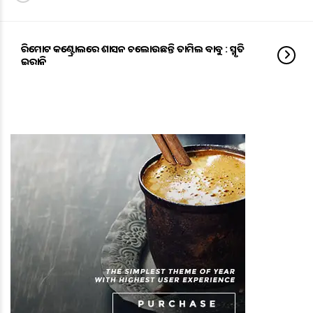
ରିମୋଟ କଣ୍ଟ୍ରୋଲରେ ଶାସନ ଚଲୋଉଛନ୍ତି ତାମିଲ ବାବୁ : ସ୍ମୃତି
ଇରାନି