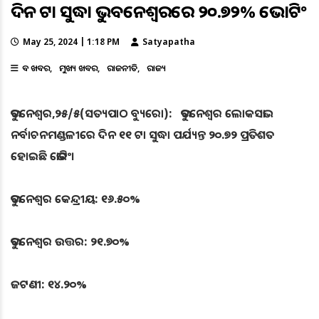
ଦିନ ୧୧ଟା ସୁଦ୍ଧା ଭୁବନେଶ୍ବରରେ ୨୦.୭୨% ଭୋଟିଂ
May 25, 2024 | 1:18 PM
Satyapatha
ବଡ ଖବର
ମୁଖ୍ୟ ଖବର
ରାଜନୀତି
ରାଜ୍ୟ
ଭୁବନେଶ୍ୱର,୨୫/୫(ସତ୍ୟପାଠ ବ୍ୟୁରୋ): ଭୁବନେଶ୍ୱର ଲୋକସଭା
ନର୍ବାଚନମଣ୍ଡଳୀରେ ଦିନ ୧୧ ଟା ସୁଦ୍ଧା ପର୍ଯ୍ୟନ୍ତ ୨୦.୭୨ ପ୍ରତିଶତ
ହୋଇଛି ଭୋଟିଂ।
ଭୁବନେଶ୍ୱର କେନ୍ଦ୍ରୀୟ: ୧୬.୫୦%
ଭୁବନେଶ୍ୱର ଉତ୍ତର: ୨୧.୭୦%
ଜଟଣୀ: ୧୪.୨୦%