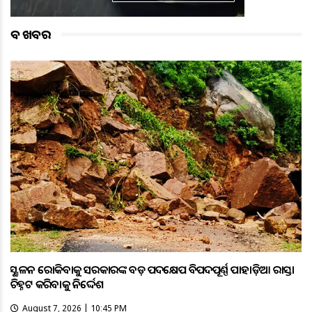
ବଡ ଖବର
ଭୂସ୍ଖଳନ ରୋକିବାକୁ ସରକାରଙ୍କ ବଡ଼ ପଦକ୍ଷେପ ବିପଦପୂର୍ଣ୍ଣ ପାହାଡ଼ିଆ ରାସ୍ତା
ଚିହ୍ନଟ କରିବାକୁ ନିର୍ଦ୍ଦେଶ
August 7, 2026 | 10:45 PM