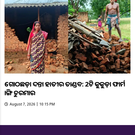
ଗୋଠଛଡ଼ା ଦନ୍ତା ହାତୀର ତାଣ୍ଡବ: 2ଟି କୁକୁଡ଼ା ଫାର୍ମ
ଭାଙ୍ଗି ଚୁରମାର
August 7, 2026 | 10:15 PM