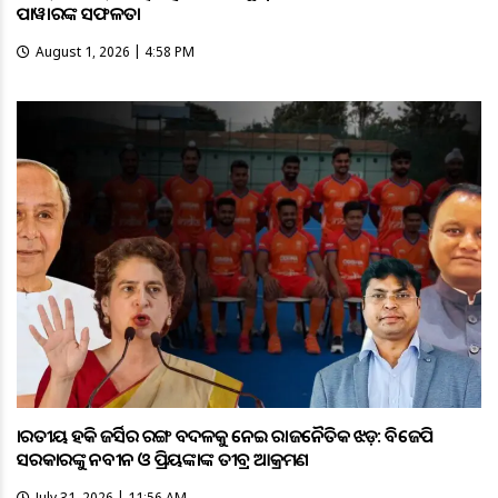
ପାୱାରଙ୍କ ସଫଳତା
August 1, 2026 | 4:58 PM
ଭାରତୀୟ ହକି ଜର୍ସିର ରଙ୍ଗ ବଦଳକୁ ନେଇ ରାଜନୈତିକ ଝଡ଼: ବିଜେପି
ସରକାରଙ୍କୁ ନବୀନ ଓ ପ୍ରିୟଙ୍କାଙ୍କ ତୀବ୍ର ଆକ୍ରମଣ
July 31, 2026 | 11:56 AM