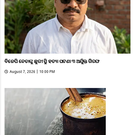
ବିଜେପି ନେତାଙ୍କୁ ଛୁରୀ ଭୁସି ହତ୍ୟା ଘଟଣା ୩ ଅଭିଯୁକ୍ତ ଗିରଫ
August 7, 2026 | 10:00 PM