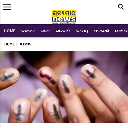
Me
HOME
ବଡ ଖବର
ରାଜ୍ୟ
ରାଜନୀତି
ଜାତୀୟ
ପରିବେଶ
ଦେଶ ବ
HOME
ବଡ ଖବର