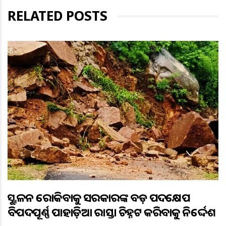
RELATED POSTS
ଭୂସ୍ଖଳନ ରୋକିବାକୁ ସରକାରଙ୍କ ବଡ଼ ପଦକ୍ଷେପ
ବିପଦପୂର୍ଣ୍ଣ ପାହାଡ଼ିଆ ରାସ୍ତା ଚିହ୍ନଟ କରିବାକୁ ନିର୍ଦ୍ଦେଶ