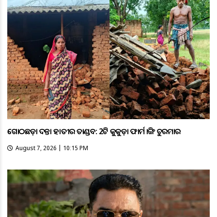
ଗୋଠଛଡ଼ା ଦନ୍ତା ହାତୀର ତାଣ୍ଡବ: 2ଟି କୁକୁଡ଼ା ଫାର୍ମ ଭାଙ୍ଗି ଚୁରମାର
August 7, 2026 | 10:15 PM