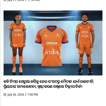
ହକି ଟିମ୍‌ର ଗେରୁଆ ଜର୍ସିକୁ ନେଇ ସଂସଦରୁ ମୈଦାନ ଯାଏଁ ରାଜନୀତି;
ପ୍ରିୟଙ୍କାଙ୍କ ସମାଲୋଚନା, ସ୍ପଷ୍ଟୀକରଣ ରଖିଲେ ଦିଲ୍ଲୀପ ତିର୍କୀ
July 30, 2026 | 7:08 PM