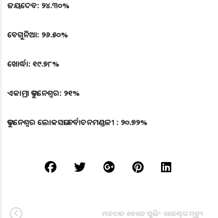
ଜୟଦେବ: ୨୪.୩୦%
ବେଗୁନିଆ: ୨୬.୫୦%
ଖୋର୍ଦ୍ଧା: ୧୯.୭୮%
ଏକାମ୍ରା ଭୁବନେଶ୍ୱର: ୨୧%
ଭୁବନେଶ୍ୱର ଲୋକସଭା ନର୍ବାଚନମଣ୍ଡଳୀ : ୨୦.୭୨%
ମତଦାନ ବେଳେ ପୁଲିଂ ଏଜେଣ୍ଟଙ୍କ ମୃତ୍ୟୁ