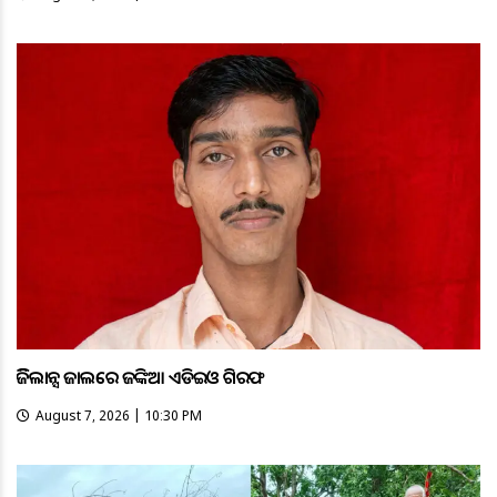
ଭିଜିଲାନ୍ସ ଜାଲରେ ଜଙ୍କିଆ ଏଡିଇଓ ଗିରଫ
August 7, 2026 | 10:30 PM