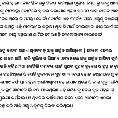
ତାଙ୍କ ହାଇଦ୍ରାବାଦ ସ୍ଥିତ ଘରୁ ଗିରଫ କରିଥିଲା ପୁଲିସ। ସେଠାରୁ ତାଙ୍କୁ ଥାନ
ତାଙ୍କୁ ନାମପଲ୍ଲୀ କୋର୍ଟରେ ହାଜର କରାଯାଇଥିଲା। ପ୍ରଥମେ ତାଙ୍କ ଜାମିନ 
ିଲେ ନାମପଲ୍ଲୀ କୋର୍ଟ। କୋର୍ଟଙ୍କ ଏହି ନିର୍ଦ୍ଦେଶ ପରେ ଅଲ୍ଲୁଙ୍କୁ ଚଞ୍ଚଲଗ
ୁଙ୍କ ପକ୍ଷରୁ ଏହି ମାମଲାରେ ଜରୁରୀ ଶୁଣାଣି ପାଇଁ ତେଲଙ୍ଗାନା ହାଇକୋର୍ଟର
ାଙ୍କୁ ଅନ୍ତରୀଣ ଜାମିନ ଦେଇଛନ୍ତି ତେଲେଙ୍ଗାନା ହାଇକୋର୍ଟ |
 ହାଇଦ୍ରାବାଦର ସନ୍ଧ୍ୟା ଥିଏଟରକୁ ଅଲ୍ଲୁ ଅର୍ଜୁନ ଆସିଥିଲେ | ହେଲେ ଏନେଇ
ୋଇଛି। ଯଦି ପୁଲିସ ଜାଣିଥା’ନ୍ତା,ତା’ହେଲେ ଅଲ୍ଲୁ ଅର୍ଜୁନ ଆସିବା ପୂର୍ବ
 କରିଥା’ନ୍ତା। ସେହିଭଳି ଦର୍ଶକଙ୍କ ପାଇଁ ପୃଥକ ପୃଥକ ପ୍ରବେଶ ଓ ପ୍ରସ୍ଥାନ ଦ୍
 ପହଞ୍ଚିଥିଲେ ଓ ସେହି ତୁଳନାରେ ସୁରକ୍ଷା ବ୍ୟବସ୍ଥା ହୋଇ ନଥିଲା,ତେଣୁ 
୯ ବର୍ଷୀୟା ମହିଳା ଅଣନିଃଶ୍ୱାସୀ ହୋଇଯାଇଥିଲେ ଓ ତାଙ୍କ ମୃତ୍ୟୁ ଘଟି
 ଡାକ୍ତରଖାନାରେ ଭର୍ତ୍ତି କରାଯାଇଥିଲା। ଏହି ଘଟଣାକୁ ନେଇ ମୃତ ମହିଳାଙ୍କ
ସୁରକ୍ଷା କର୍ମଚାରୀ ଓ ଥିଏଟର କର୍ତ୍ତୃପକ୍ଷଙ୍କ ବିରୋଧରେ ଥାନାରେ ଏତଲା
କରି ଆଜି ଅଲ୍ଲୁ ଅର୍ଜୁନଙ୍କୁ ଗିରଫ କରିଥିଲା ।