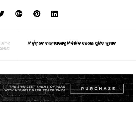
୍ଧୀଙ୍କ
ନିର୍ଦ୍ୱନ୍ଦ୍ୱରେ ରାଜ୍ୟସଭାକୁ ନିର୍ବାଚିତ ହେଲେ ସୁଜିତ୍ କୁମାର
ଭାଷଣ