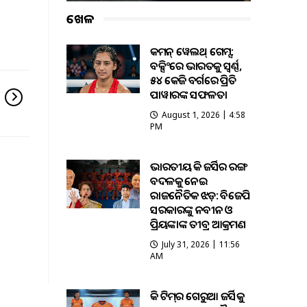
ଖେଳ
କମନ୍ ୱେଲଥ୍ ଗେମ୍ସ:
ବକ୍ସିଂରେ ଭାରତକୁ ସ୍ବର୍ଣ୍ଣ,
୫୪ କେଜି ବର୍ଗରେ ପ୍ରିତି
ପାୱାରଙ୍କ ସଫଳତା
August 1, 2026 | 4:58
PM
ଭାରତୀୟ ହକି ଜର୍ସିର ରଙ୍ଗ
ବଦଳକୁ ନେଇ
ରାଜନୈତିକ ଝଡ଼: ବିଜେପି
ସରକାରଙ୍କୁ ନବୀନ ଓ
ପ୍ରିୟଙ୍କାଙ୍କ ତୀବ୍ର ଆକ୍ରମଣ
July 31, 2026 | 11:56
AM
ହକି ଟିମ୍‌ର ଗେରୁଆ ଜର୍ସିକୁ