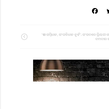
‘ଏହା ସମ୍ବିଧାନ, ସଂଘବିଧାନ ନୁହଁ’; ସଂସଦରେ ପ୍ରିୟଙ୍କା ଗାନ
ଦମଦାର 