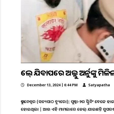
ଜେଲ୍ ଯିବାପରେ ଅଲ୍ଲୁ ଅର୍ଜୁନଙ୍କୁ ମି
December 13, 2024 | 6:44 PM
Satyapatha
ଭୁବନେଶ୍ୱର (ସତ୍ୟପାଠ ବ୍ୟୁରୋ); ପୁଷ୍ପା-୨ର ସ୍କ୍ରିନିଂ ବେଳ
ହୋଇଥିଲା | ଆଉ ଏହି ମାମଲାରେ ଜେଲ୍ ଯାଇଛନ୍ତି ସୁପରଷ୍ଟା