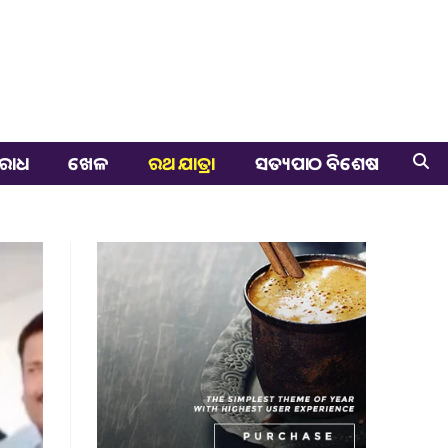
ରାଧ
ଖେଳ
ରଥ ଯାତ୍ରା
ସତ୍ୟପାଠ ବିଶେଷ