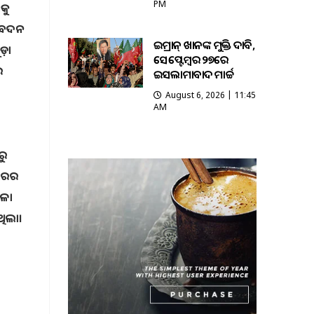
PM
ାକୁ
ଆବେଦନ
ଇମ୍ରାନ୍ ଖାନଙ୍କ ମୁକ୍ତି ଦାବି,
ୁଡ଼ା
ସେପ୍ଟେମ୍ବର ୨୭ରେ
େ
ଇସଲାମାବାଦ ମାର୍ଚ୍ଚ
August 6, 2026 | 11:45
AM
ରୁ
ୱାରର
ଦଳା
ଥିଲା।