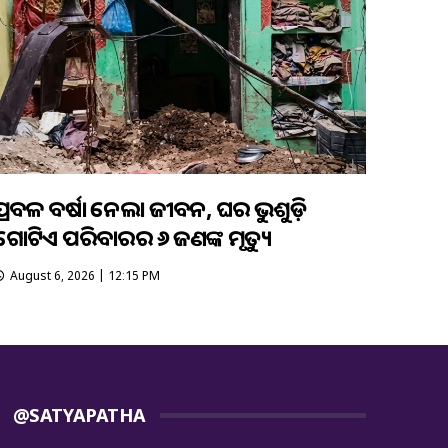
ପ୍ରବଳ ବର୍ଷା ନେଲା ଜୀବନ, ଘର ଭୁଶୁଡ଼ି
ଗୋଟିଏ ପରିବାରର ୬ ଜଣଙ୍କ ମୃତ୍ୟୁ
August 6, 2026 | 12:15 PM
@SATYAPATHA