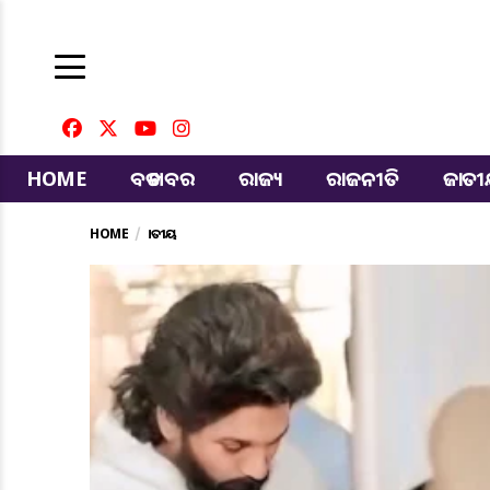
HOME
ବଡ ଖବର
ରାଜ୍ୟ
ରାଜନୀତି
ଜାତ
HOME
ଜାତୀୟ