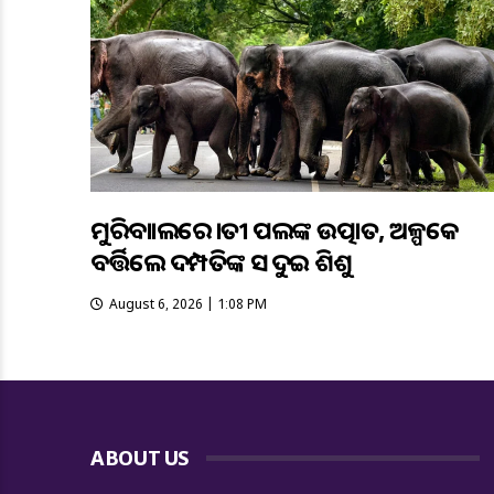
ମୁରିବାହାଲରେ ହାତୀ ପଲଙ୍କ ଉତ୍ପାତ, ଅଳ୍ପକେ
ବର୍ତ୍ତିଲେ ଦମ୍ପତିଙ୍କ ସହ ଦୁଇ ଶିଶୁ
August 6, 2026 | 1:08 PM
ABOUT US