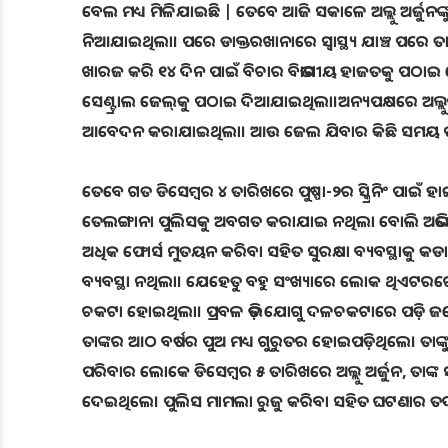
ବେଲ ମଧ୍ୟ ମିଳିଯାଇଛି | ତେବେ ଆଜି ସକାଳେ ଅଲ୍ଲୁ ଅର୍ଜୁନଙ୍କୁ 
ନିଆଯାଇଥିଲା। ପରେ ଡାକ୍ତରଖାନାରେ ସ୍ୱାସ୍ଥ୍ୟ ଯାଞ୍ଚ ପରେ 
ଖାରଜ କରି ୧୪ ଦିନ ପାଇଁ ବିଚାର ବିଭାଗୀୟ ହାଜତକୁ ପଠାଇ ଦେଇଥ
ସେଣ୍ଟ୍ରାଲ ଜେଲ୍‌କୁ ପଠାଇ ଦିଆଯାଇଥିଲା।ଅନ୍ୟପକ୍ଷରେ ଅଲ୍ଲ
ଆବେଦନ କରାଯାଇଥିଲା। ଆଉ ଜେଲ ଯିବାର କିଛି ସମୟ ପରେ ତ
ତେବେ ଗତ ଡିସେମ୍ବର ୪ ତାରିଖରେ ପୁଷ୍ପା-୨ର ସ୍କ୍ରିନିଂ ପାଇଁ
ତେଲଙ୍ଗାନା ପୁଲିସକୁ ଅବଗତ କରାଯାଇ ନଥିଲା ବୋଲି ଅଭିଯୋଗ ହ
ଅଧିକ ଫୋର୍ସ ମୁତୟନ କରିବା ସହିତ ସୁରକ୍ଷା ବ୍ୟବସ୍ଥାକୁ କଡାକଡି
ବ୍ୟବସ୍ଥା ନଥିଲା। ଯେହେତୁ ବହୁ ସଂଖ୍ୟାରେ ଲୋକ ଥିଏଟରରେ
ଚକଟା ହୋଇଥିଲା। ପ୍ରବଳ ଭିଡ଼ ଯୋଗୁ ଦଳଚକଟାରେ ପଡ଼ି ଜଣେ ୩
ତାଙ୍କର ଆଠ ବର୍ଷର ପୁଅ ମଧ୍ୟ ଗୁରୁତର ହୋଇପଡ଼ିଥିଲେ। ତାଙ୍କୁ
ପରିବାର ଲୋକେ ଡିସେମ୍ବର ୫ ତାରିଖରେ ଅଲ୍ଲୁ ଅର୍ଜୁନ, ତାଙ୍କ 
ଦେଇଥିଲେ। ପୁଲିସ ମାମଲା ରୁଜୁ କରିବା ସହିତ ଘଟଣାର ତଦନ୍ତ 