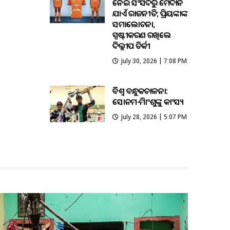
ନେଇ ସଂସଦରୁ ମୈଦାନ
ଯାଏଁ ରାଜନୀତି; ପ୍ରିୟଙ୍କାଙ୍କ
ସମାଲୋଚନା,
ସ୍ପଷ୍ଟୀକରଣ ରଖିଲେ
ଦିଲ୍ଲୀପ ତିର୍କୀ
July 30, 2026 | 7:08 PM
ବିଶ୍ବ ବନ୍ଧୁକଚାଳନା:
ସୋନମ-ହିମାଂଶୁଙ୍କୁ କାଂସ୍ୟ
July 28, 2026 | 5:07 PM