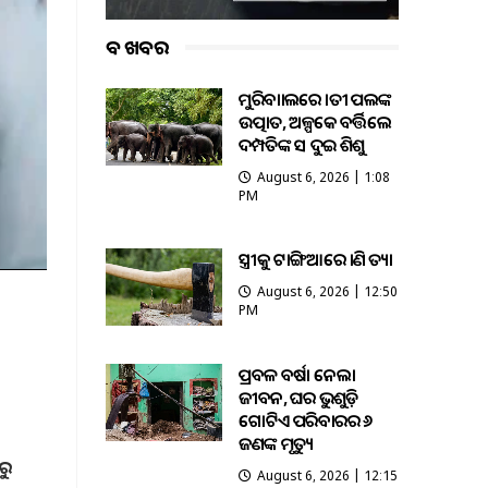
ବଡ ଖବର
ମୁରିବାହାଲରେ ହାତୀ ପଲଙ୍କ
ଉତ୍ପାତ, ଅଳ୍ପକେ ବର୍ତ୍ତିଲେ
ଦମ୍ପତିଙ୍କ ସହ ଦୁଇ ଶିଶୁ
August 6, 2026 | 1:08
PM
ସ୍ତ୍ରୀକୁ ଟାଙ୍ଗିଆରେ ହାଣି ହତ୍ୟା
August 6, 2026 | 12:50
PM
ପ୍ରବଳ ବର୍ଷା ନେଲା
ଜୀବନ, ଘର ଭୁଶୁଡ଼ି
ଗୋଟିଏ ପରିବାରର ୬
ଜଣଙ୍କ ମୃତ୍ୟୁ
ରୁ
August 6, 2026 | 12:15