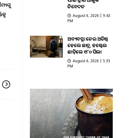
ପାଇଁ ସ୍ତ୍ରୀର ଆକୁଳ
ୟଙ୍କୁ
ନିବେଦନ
ିକୁ
August 6, 2026 | 9:43
PM
ଅବ୍ୟବସ୍ଥା ନେଇ ଅତିଷ୍ଠ
ହେଲେ ଛାତ୍ର, ହଷ୍ଟେଲ
ଛାଡ଼ିଲେ ୧୮୦ ପିଲା
August 6, 2026 | 5:35
PM