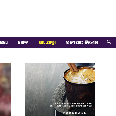
ରାଧ
ଖେଳ
ରଥ ଯାତ୍ରା
ସତ୍ୟପାଠ ବିଶେଷ