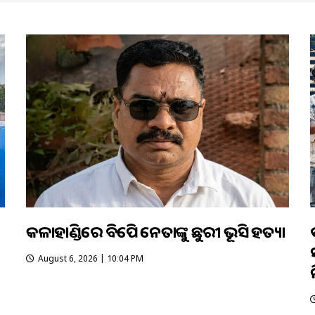
କଳାହାଣ୍ଡିରେ ବିଜେପି ନେତାଙ୍କୁ ଛୁରୀ ଭୂସି ହତ୍ୟା
August 6, 2026 | 10:04 PM