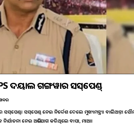
 IPS ଦୟାଲ ଗଙ୍ଗୱାର ସସ୍‌ପେଣ୍ଡ୍
 ଖବର
‌ପେଣ୍ଡ୍‌। ସସ୍‌ପେଣ୍ଡ୍‌ ନେଇ ନିର୍ଦ୍ଦେଶ ଦେଲେ ମୁଖ୍ୟମନ୍ତ୍ରୀ। ବାଲିଅନ୍ତା ସୌମ
କ ନିର୍ଯାତନା ନେଇ ଅଭିଯୋଗ କରିଥିଲେ ବାପା, ମାଆ।