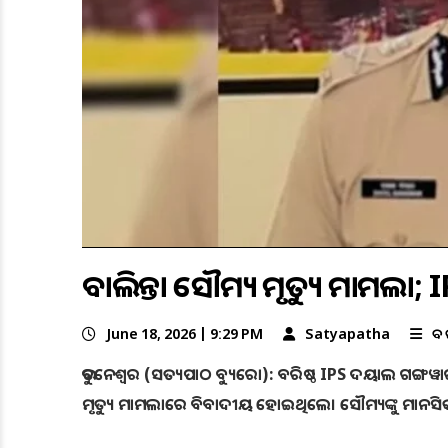
ବାଲିଅନ୍ତା ସୌମ୍ୟ ମୃତ୍ୟୁ ମାମଲା;
June 18, 2026 | 9:29 PM
Satyapatha
ବଡ
ଭୁବନେଶ୍ୱର (ସତ୍ୟପାଠ ବ୍ୟୁରୋ): ବରିଷ୍ଠ IPS ଦୟାଲ ଗଙ୍ଗୱାର ସସ୍
ମୃତ୍ୟୁ ମାମଲାରେ ବିବାଦୀୟ ହୋଇଥିଲେ। ସୌମ୍ୟଙ୍କୁ ମାନସି