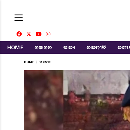
HOME
ବଡ ଖବର
ରାଜ୍ୟ
ରାଜନୀତି
ଜାତ
HOME
ବଡ ଖବର