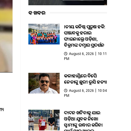
ବଡ ଖବର
ଜାତୀୟ କନିଷ୍ଠ ପୁରୁଷ ହକି:
ପଞ୍ଜାବକୁ ହରାଇ
ଫାଇନାଲ୍ରେ ଓଡ଼ିଶା,
ବିକ୍ରମଙ୍କ ଦମ୍ଦାର ପ୍ରଦର୍ଶନ
August 6, 2026 | 10:11
PM
କଳାହାଣ୍ଡିରେ ବିଜେପି
ନେତାଙ୍କୁ ଛୁରୀ ଭୂସି ହତ୍ୟା
August 6, 2026 | 10:04
PM
୍ୟ
ଦାଦନ ଖଟିବାକୁ ଯାଇ
ଓଡ଼ିଆ ଯୁବକ ନିଖୋଜ
ସ୍ବାମୀଙ୍କୁ ଉଦ୍ଧାର କରିବା