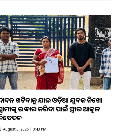
ଦାଦନ ଖଟିବାକୁ ଯାଇ ଓଡ଼ିଆ ଯୁବକ ନିଖୋଜ
ସ୍ବାମୀଙ୍କୁ ଉଦ୍ଧାର କରିବା ପାଇଁ ସ୍ତ୍ରୀର ଆକୁଳ
ନିବେଦନ
August 6, 2026 | 9:43 PM