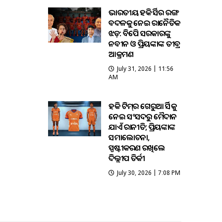
ଭାରତୀୟ ହକି ଜର୍ସିର ରଙ୍ଗ
ବଦଳକୁ ନେଇ ରାଜନୈତିକ
ଝଡ଼: ବିଜେପି ସରକାରଙ୍କୁ
ନବୀନ ଓ ପ୍ରିୟଙ୍କାଙ୍କ ତୀବ୍ର
ଆକ୍ରମଣ
July 31, 2026 | 11:56
AM
ହକି ଟିମ୍‌ର ଗେରୁଆ ଜର୍ସିକୁ
ନେଇ ସଂସଦରୁ ମୈଦାନ
ଯାଏଁ ରାଜନୀତି; ପ୍ରିୟଙ୍କାଙ୍କ
ସମାଲୋଚନା,
ସ୍ପଷ୍ଟୀକରଣ ରଖିଲେ
ଦିଲ୍ଲୀପ ତିର୍କୀ
July 30, 2026 | 7:08 PM