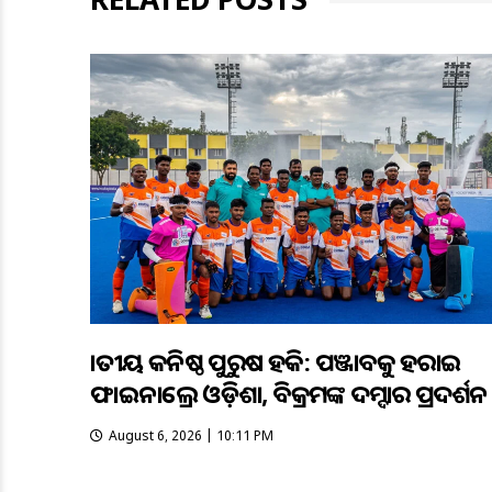
ଜାତୀୟ କନିଷ୍ଠ ପୁରୁଷ ହକି: ପଞ୍ଜାବକୁ ହରାଇ
ଫାଇନାଲ୍ରେ ଓଡ଼ିଶା, ବିକ୍ରମଙ୍କ ଦମ୍ଦାର ପ୍ରଦର୍ଶନ
August 6, 2026 | 10:11 PM