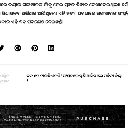
ାରେ ଦୟାଲ ଗଙ୍ଗୱାରଙ୍କ ନାଁକୁ ନେଇ ପ୍ରବଳ ବିବାଦ ଦେଖାଦେଇଥିଲା। ସୌମ୍
 ସିଧାସଳଖ ଅଭିଯୋଗ ଆଣିଥିଲେ। ଏହି ହତ୍ୟା ଘଟଣାରେ ଗଙ୍ଗୱାରଙ୍କ ସଂପୃକ୍ତ
କାର ଏହି ବଡ଼ ପଦକ୍ଷେପ ନେଇଛନ୍ତି।
ପସ୍ଥିତ
ବଳ ଗୋଟାଉଛି ଏନଡିଏ! ସଂସଦରେ ପୁଣି ଆସିପାରେ ମହିଳା ବିଲ୍
ୁଷ୍ଠାନ
!