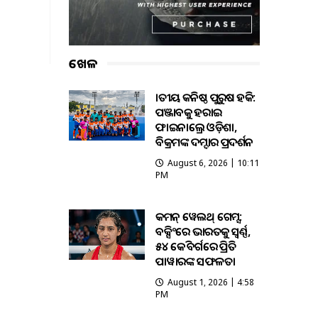
ଖେଳ
ଜାତୀୟ କନିଷ୍ଠ ପୁରୁଷ ହକି:
ପଞ୍ଜାବକୁ ହରାଇ
ଫାଇନାଲ୍ରେ ଓଡ଼ିଶା,
ବିକ୍ରମଙ୍କ ଦମ୍ଦାର ପ୍ରଦର୍ଶନ
August 6, 2026 | 10:11
PM
କମନ୍ ୱେଲଥ୍ ଗେମ୍ସ:
ବକ୍ସିଂରେ ଭାରତକୁ ସ୍ବର୍ଣ୍ଣ,
୫୪ କେଜି ବର୍ଗରେ ପ୍ରିତି
ପାୱାରଙ୍କ ସଫଳତା
August 1, 2026 | 4:58
PM