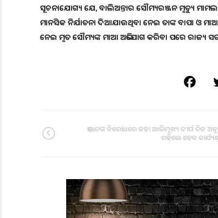
ସୂଚନାଯୋଗ୍ୟ ଯେ, ବାଲିଅନ୍ତାର ସୌମ୍ୟରଞ୍ଜନ ମୃତ୍ୟୁ ମାମଲ
ମାନସିକ ନିର୍ଯାତନା ଦିଆଯାଉଥିବା ନେଇ ତାଙ୍କ ବାପା ଓ ମାଆ
ନେଇ ମୃତ ସୌମ୍ୟଙ୍କ ମାଆ ଅଭିଯୋଗ କରିବା ପରେ ରାଜ୍ୟ ସର
ଡାକ୍ତରଙ୍କ ବିରୋଧରେ କଡ଼ା ଆଭିମୂଖ୍ୟ ଦୀର୍ଘ ଦିନ ଅନୁ
ରହିଲେ ହେବ କାର୍ଯ୍ୟାନ