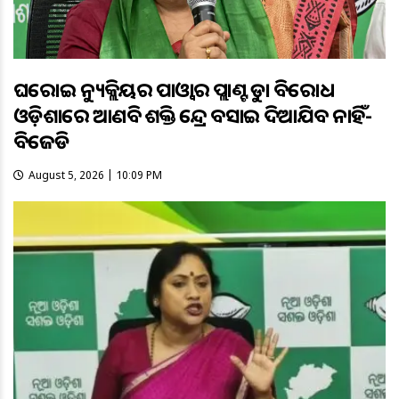
ଘରୋଇ ନ୍ୟୁକ୍ଲିୟର ପାଓ୍ବାର ପ୍ଲାଣ୍ଟକୁ କଡ଼ା ବିରୋଧ
ଓଡ଼ିଶାରେ ଆଣବିକ ଶକ୍ତି କେନ୍ଦ୍ର ବସାଇ ଦିଆଯିବ ନାହିଁ-
ବିଜେଡି
August 5, 2026 | 10:09 PM