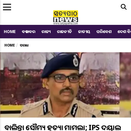
Me
HOME
ବଡ ଖବର
ରାଜ୍ୟ
ରାଜନୀତି
ଜାତୀୟ
ପରିବେଶ
ଦେଶ ବ
HOME
ଅପରାଧ
ବାଲିଅନ୍ତା ସୌମ୍ୟ ହତ୍ୟା ମାମଲା; IPS ଦୟାଲ