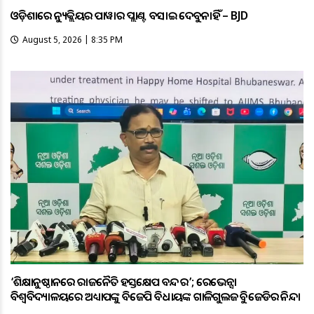
ଓଡ଼ିଶାରେ ନ୍ୟୁକ୍ଲିୟର ପାୱାର ପ୍ଲାଣ୍ଟ ବସାଇ ଦେବୁନାହିଁ – BJD
August 5, 2026 | 8:35 PM
‘ଶିକ୍ଷାନୁଷ୍ଠାନରେ ରାଜନୈତିକ ହସ୍ତକ୍ଷେପ ବନ୍ଦ କର’; ରେଭେନ୍ସା
ବିଶ୍ୱବିଦ୍ୟାଳୟରେ ଅଧ୍ୟାପକଙ୍କୁ ବିଜେପି ବିଧାୟକଙ୍କ ଗାଳିଗୁଲଜକୁ ବିଜେଡିର ନିନ୍ଦା