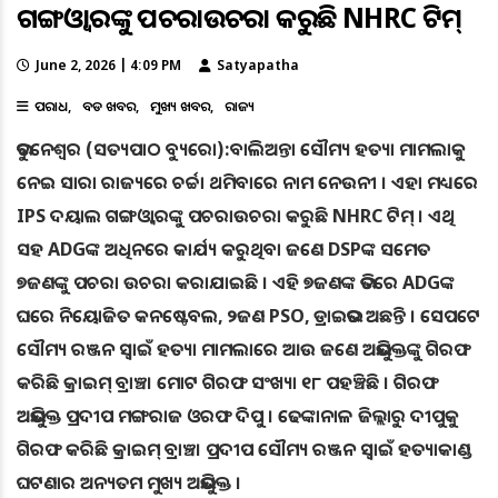
ଗଙ୍ଗଓ୍ବାରଙ୍କୁ ପଚରାଉଚରା କରୁଛି NHRC ଟିମ୍
June 2, 2026 | 4:09 PM
Satyapatha
ଅପରାଧ
ବଡ ଖବର
ମୁଖ୍ୟ ଖବର
ରାଜ୍ୟ
ଭୁବନେଶ୍ୱର (ସତ୍ୟପାଠ ବ୍ୟୁରୋ):ବାଲିଅନ୍ତା ସୌମ୍ୟ ହତ୍ୟା ମାମଲାକୁ
ନେଇ ସାରା ରାଜ୍ୟରେ ଚର୍ଚ୍ଚା ଥମିବାରେ ନାମ ନେଉନୀ । ଏହା ମଧ୍ୟରେ
IPS ଦୟାଲ ଗଙ୍ଗଓ୍ବାରଙ୍କୁ ପଚରାଉଚରା କରୁଛି NHRC ଟିମ୍ । ଏଥି
ସହ ADGଙ୍କ ଅଧିନରେ କାର୍ଯ୍ୟ କରୁଥିବା ଜଣେ DSPଙ୍କ ସମେତ
୭ଜଣଙ୍କୁ ପଚରା ଉଚରା କରାଯାଇଛି । ଏହି ୭ଜଣଙ୍କ ଭିତରେ ADGଙ୍କ
ଘରେ ନିୟୋଜିତ କନଷ୍ଟେବଲ, ୨ଜଣ PSO, ଡ୍ରାଇଭର ଅଛନ୍ତି । ସେପଟେ
ସୌମ୍ୟ ରଞ୍ଜନ ସ୍ୱାଇଁ ହତ୍ୟା ମାମଲାରେ ଆଉ ଜଣେ ଅଭିଯୁକ୍ତଙ୍କୁ ଗିରଫ
କରିଛି କ୍ରାଇମ୍ ବ୍ରାଞ୍ଚ। ମୋଟ ଗିରଫ ସଂଖ୍ୟା ୧୮ ପହଞ୍ଚିଛି । ଗିରଫ
ଅଭିଯୁକ୍ତ ପ୍ରଦୀପ ମଙ୍ଗରାଜ ଓରଫ ଦିପୁ । ଢେଙ୍କାନାଳ ଜିଲ୍ଲାରୁ ଦୀପୁକୁ
ଗିରଫ କରିଛି କ୍ରାଇମ୍ ବ୍ରାଞ୍ଚ। ପ୍ରଦୀପ ସୌମ୍ୟ ରଞ୍ଜନ ସ୍ୱାଇଁ ହତ୍ୟାକାଣ୍ଡ
ଘଟଣାର ଅନ୍ୟତମ ମୁଖ୍ୟ ଅଭିଯୁକ୍ତ ।