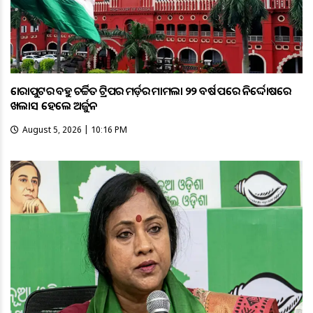
କୋରାପୁଟର ବହୁ ଚର୍ଚ୍ଚିତ ଟ୍ରିପର ମର୍ଡ଼ର ମାମଲା ୨୨ ବର୍ଷ ପରେ ନିର୍ଦ୍ଦୋଷରେ
ଖଲାସ ହେଲେ ଅର୍ଜୁନ
August 5, 2026 | 10:16 PM