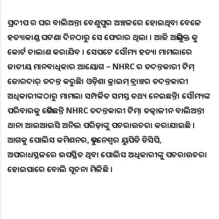
ପ୍ରଦୀପ ର ଘର ବାଲିଅନ୍ତା ବେଣୁପୁର ଅଞ୍ଚଳରେ ହୋଇଥିବା ବେଳେ
ହତ୍ୟାକାଣ୍ଡ ଘଟଣା ଦିନଠାରୁ ସେ ଫେରାର ଥିଲା । ଆଜି ଅଭିଯୁକ୍ତ କୁ
କୋର୍ଟ ଚାଲାଣ କରାଯିବ । ସେପଟେ ସୌମ୍ୟ ହତ୍ୟା ମାମଲାରେ
ଜାତୀୟ ମାନବାଧିକାର ଆୟୋଗ – NHRC ର ତଦନ୍ତକାରୀ ଟିମ୍
ଜୋରଦାର୍ ତଦନ୍ତ କରୁଛି। ଓଡ଼ିଶା କ୍ରାଇମ୍ ବ୍ରାଞ୍ଚର ତଦନ୍ତକାରୀ
ଅଧିକାରୀଙ୍କଠାରୁ ମାମଲା ସମ୍ପର୍କିତ ସମସ୍ତ ତଥ୍ୟ ନେଇଛନ୍ତି। ସୌମ୍ୟଙ୍କ
ପରିବାରକୁ ଭେଟିଛନ୍ତି NHRC ତଦନ୍ତକାରୀ ଟିମ୍। ତତ୍କାଳୀନ ବାଲିଅନ୍ତା
ଥାନା ଆଇଆଇସି ଅନିଲ ପରିଡ଼ାଙ୍କୁ ପଚରାଉଚରା କରାଯାଇଛି ।
ଆଗକୁ ପୋଲିସ କମିଶନର, ଭୁବନେଶ୍ୱର ୟୁପିଡି ଡିସିପି,
ଅପରାଧସ୍ଥଳରେ ଉପସ୍ଥିତ ଥିବା ପୋଲିସ ଅଧିକାରୀଙ୍କୁ ପଚରାଉଚରା
ହୋଇପାରେ ବୋଲି ସୂଚନା ମିଳିଛି ।