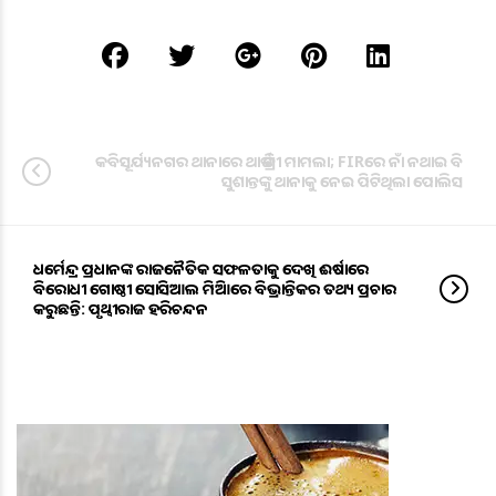
କବିସୂର୍ଯ୍ୟନଗର ଥାନାରେ ଥାର୍ଡ ଡିଗ୍ରୀ ମାମଲା; FIRରେ ନାଁ ନଥାଇ ବି
ସୁଶାନ୍ତଙ୍କୁ ଥାନାକୁ ନେଇ ପିଟିଥିଲା ପୋଲିସ
ଧର୍ମେନ୍ଦ୍ର ପ୍ରଧାନଙ୍କ ରାଜନୈତିକ ସଫଳତାକୁ ଦେଖି ଈର୍ଷାରେ
ବିରୋଧୀ ଗୋଷ୍ଠୀ ସୋସିଆଲ ମିଡିଆରେ ବିଭ୍ରାନ୍ତିକର ତଥ୍ୟ ପ୍ରଚାର
କରୁଛନ୍ତି: ପୃଥ୍ବୀରାଜ ହରିଚନ୍ଦନ