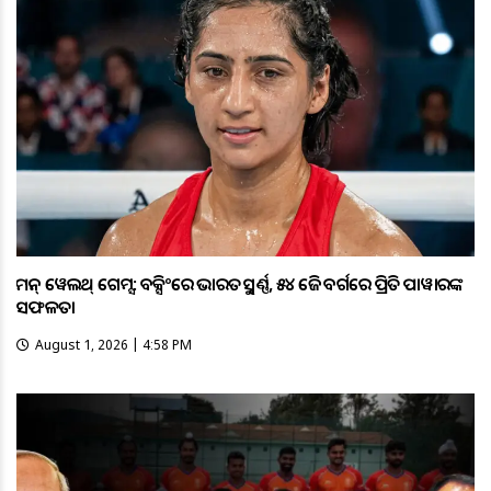
କମନ୍ ୱେଲଥ୍ ଗେମ୍ସ: ବକ୍ସିଂରେ ଭାରତକୁ ସ୍ବର୍ଣ୍ଣ, ୫୪ କେଜି ବର୍ଗରେ ପ୍ରିତି ପାୱାରଙ୍କ
ସଫଳତା
August 1, 2026 | 4:58 PM