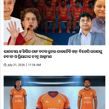
ଭାରତୀୟ ହକି ଜର୍ସିର ରଙ୍ଗ ବଦଳକୁ ନେଇ ରାଜନୈତିକ ଝଡ଼: ବିଜେପି ସରକାରଙ୍କୁ
ନବୀନ ଓ ପ୍ରିୟଙ୍କାଙ୍କ ତୀବ୍ର ଆକ୍ରମଣ
July 31, 2026 | 11:56 AM