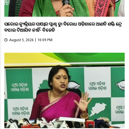
ଘରୋଇ ନ୍ୟୁକ୍ଲିୟର ପାଓ୍ବାର ପ୍ଲାଣ୍ଟକୁ କଡ଼ା ବିରୋଧ ଓଡ଼ିଶାରେ ଆଣବିକ ଶକ୍ତି କେନ୍ଦ୍ର
ବସାଇ ଦିଆଯିବ ନାହିଁ- ବିଜେଡି
August 5, 2026 | 10:09 PM