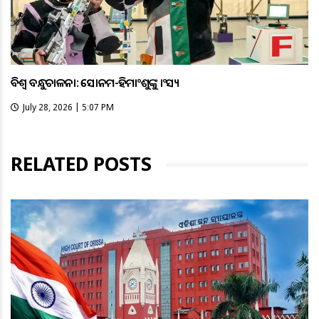
ବିଶ୍ବ ବନ୍ଧୁକଚାଳନା: ସୋନମ-ହିମାଂଶୁଙ୍କୁ କାଂସ୍ୟ
July 28, 2026 | 5:07 PM
RELATED POSTS