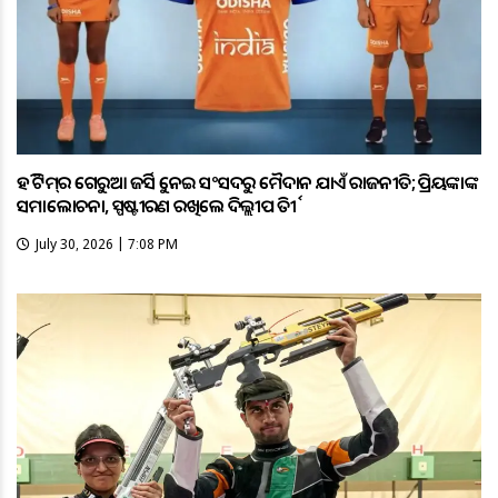
ହକି ଟିମ୍‌ର ଗେରୁଆ ଜର୍ସିକୁ ନେଇ ସଂସଦରୁ ମୈଦାନ ଯାଏଁ ରାଜନୀତି; ପ୍ରିୟଙ୍କାଙ୍କ
ସମାଲୋଚନା, ସ୍ପଷ୍ଟୀକରଣ ରଖିଲେ ଦିଲ୍ଲୀପ ତିର୍କୀ
July 30, 2026 | 7:08 PM