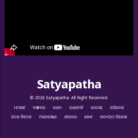
Satyapatha
© 2026 Satyapatha. All Right Reserved.
HOME
ବଡ ଖବର
ରାଜ୍ୟ
ରାଜନୀତି
ଜାତୀୟ
ପରିବେଶ
ଦେଶ ବିଦେଶ
ମନୋରଞ୍ଜନ
ଅପରାଧ
ଖେଳ
ସତ୍ୟପାଠ ବିଶେଷ