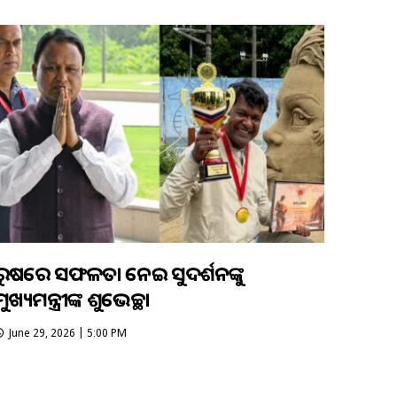
ରୁଷରେ ସଫଳତା ନେଇ ସୁଦର୍ଶନଙ୍କୁ
ୁଖ୍ୟମନ୍ତ୍ରୀଙ୍କ ଶୁଭେଚ୍ଛା
June 29, 2026 | 5:00 PM