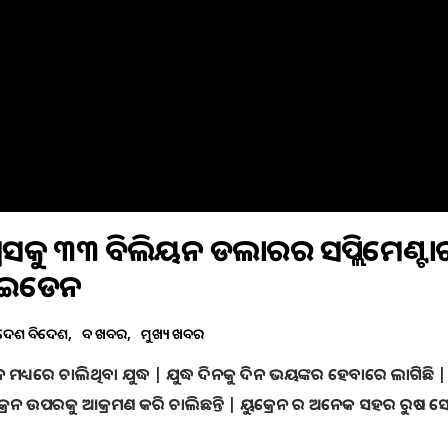
ରେସକୁ ୩୩ ବିଲିୟନ ଡଲାରର ସପ୍ଲିମେଣ୍ଟା
ବାଇଡେନ
ଦେଶ ବିଦେଶ
ବଡ ଖବର
ମୁଖ୍ୟ ଖବର
ନ ମଧ୍ୟରେ ଚାଲିଥିବା ଯୁଦ୍ଧ | ଯୁଦ୍ଧ ଦିନକୁ ଦିନ ଭୟଙ୍କର ହେବାରେ ଲାଗିଛି |
ନ ଉପରକୁ ଆକ୍ରମଣ କରି ଚାଲିଛନ୍ତି | ୟୁକ୍ରେନ ର ଅନେକ ସହର ରୁଷ ସ