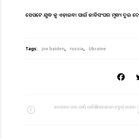
ସେପଟେ ଯୁଦ୍ଧ କୁ ଏଡ଼ାଇବା ପାଇଁ ଜାତିସଂଘର ମୁଖ୍ୟ ଦୁଇ ଦ
Tags:
joe baiden
,
russia
,
Ukraine
ଦେଶରେ ପାଦ ଥାପି ସାରିଛି କରୋନାର ଚତୁର୍ଥ ଲହର ! 