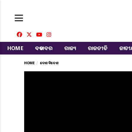
HOME
ବଡ ଖବର
ରାଜ୍ୟ
ରାଜନୀତି
ଜାତ
HOME
ଦେଶ ବିଦେଶ