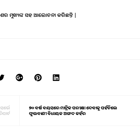
େଶର ମୁଖ୍ୟଙ୍କ ସହ ଆଲୋଚନା କରିଛନ୍ତି |
ସର୍ଭେ
୭୦ ବର୍ଷ ବୟସରେ ମାଟ୍ରିକ ପରୀକ୍ଷା ଦେବାକୁ ପହଁଚିଲେ
ରିପାର୍ଟ
ଫୁଲବାଣୀ ବିଧାୟକ ଅଙ୍ଗଦ କହଁର