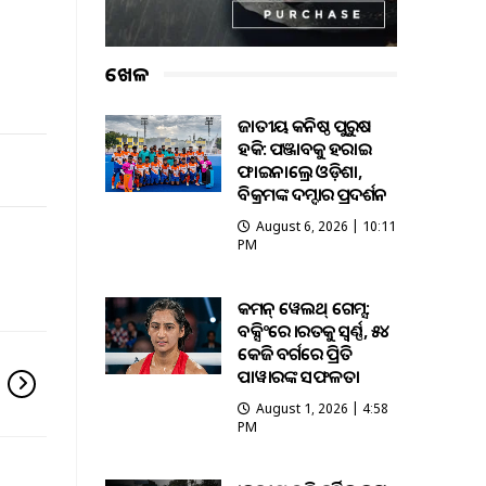
ଖେଳ
ଜାତୀୟ କନିଷ୍ଠ ପୁରୁଷ
ହକି: ପଞ୍ଜାବକୁ ହରାଇ
ଫାଇନାଲ୍ରେ ଓଡ଼ିଶା,
ବିକ୍ରମଙ୍କ ଦମ୍ଦାର ପ୍ରଦର୍ଶନ
August 6, 2026 | 10:11
PM
କମନ୍ ୱେଲଥ୍ ଗେମ୍ସ:
ବକ୍ସିଂରେ ଭାରତକୁ ସ୍ବର୍ଣ୍ଣ, ୫୪
କେଜି ବର୍ଗରେ ପ୍ରିତି
ପାୱାରଙ୍କ ସଫଳତା
August 1, 2026 | 4:58
PM