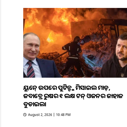
ୟୁକ୍ରେନ୍ ଉପରେ ପୁଟିନ୍ଙ୍କ ମିସାଇଲ ମାଡ଼,
ଜବାବ୍ରେ ରୁଷର ୧ ଲକ୍ଷ ଟନ୍ ଓଜନର ଜାହାଜ
ବୁଡାଇଲା
August 2, 2026 | 10:48 PM