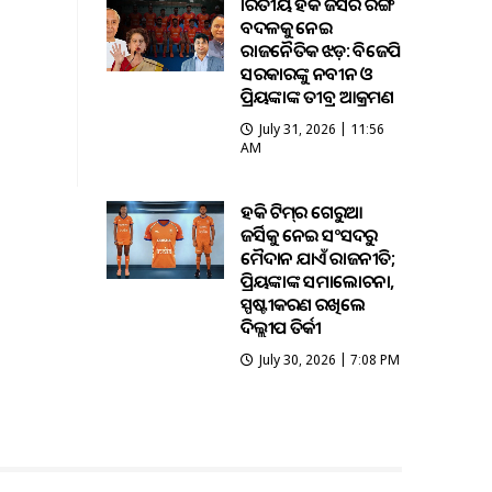
ଭାରତୀୟ ହକି ଜର୍ସିର ରଙ୍ଗ
ବଦଳକୁ ନେଇ
ରାଜନୈତିକ ଝଡ଼: ବିଜେପି
ସରକାରଙ୍କୁ ନବୀନ ଓ
ପ୍ରିୟଙ୍କାଙ୍କ ତୀବ୍ର ଆକ୍ରମଣ
July 31, 2026 | 11:56
AM
ହକି ଟିମ୍‌ର ଗେରୁଆ
ଜର୍ସିକୁ ନେଇ ସଂସଦରୁ
ମୈଦାନ ଯାଏଁ ରାଜନୀତି;
ପ୍ରିୟଙ୍କାଙ୍କ ସମାଲୋଚନା,
ସ୍ପଷ୍ଟୀକରଣ ରଖିଲେ
ଦିଲ୍ଲୀପ ତିର୍କୀ
July 30, 2026 | 7:08 PM