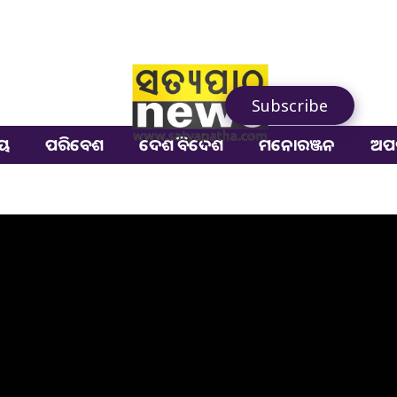
Subscribe
ୀୟ
ପରିବେଶ
ଦେଶ ବିଦେଶ
ମନୋରଞ୍ଜନ
ଅପ