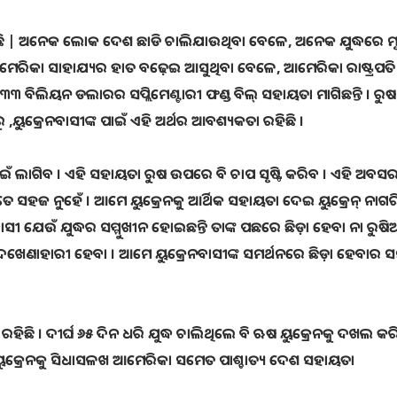
ୁଛି | ଅନେକ ଲୋକ ଦେଶ ଛାଡି ଚାଲିଯାଉଥିବା ବେଳେ, ଅନେକ ଯୁଦ୍ଧରେ ମୃତ
 ଆମେରିକା ସାହାଯ୍ୟର ହାତ ବଢ଼େଇ ଆସୁଥିବା ବେଳେ, ଆମେରିକା ରାଷ୍ଟ୍ରପତ
 ବିଲିୟନ ଡଲାରର ସପ୍ଲିମେଣ୍ଟାରୀ ଫଣ୍ଡ ବିଲ୍ ସହାୟତା ମାଗିଛନ୍ତି । ରୁଷ
ରୁ ,ୟୁକ୍ରେନବାସୀଙ୍କ ପାଇଁ ଏହି ଅର୍ଥର ଆବଶ୍ୟକତା ରହିଛି ।
ପାଇଁ ଲାଗିବ । ଏହି ସହାୟତା ରୁଷ ଉପରେ ବି ଚାପ ସୃଷ୍ଟି କରିବ । ଏହି ଅବ
 ଏତେ ସହଜ ନୁହେଁ । ଆମେ ୟୁକ୍ରେନକୁ ଆର୍ଥିକ ସହାୟତା ଦେଇ ୟୁକ୍ରେନ୍ ନାଗରି
ସୀ ଯେଉଁ ଯୁଦ୍ଧର ସମ୍ମୁଖୀନ ହୋଇଛନ୍ତି ତାଙ୍କ ପଛରେ ଛିଡ଼ା ହେବା ନା ରୁଷି
ଣାହାରୀ ହେବା । ଆମେ ୟୁକ୍ରେନବାସୀଙ୍କ ସମର୍ଥନରେ ଛିଡ଼ା ହେବାର 
ରହିଛି । ଦୀର୍ଘ ୬୫ ଦିନ ଧରି ଯୁଦ୍ଧ ଚାଲିଥିଲେ ବି ଋଷ ୟୁକ୍ରେନକୁ ଦଖଲ କର
ୟୁକ୍ରେନକୁ ସିଧାସଳଖ ଆମେରିକା ସମେତ ପାଶ୍ଚାତ୍ୟ ଦେଶ ସହାୟତା