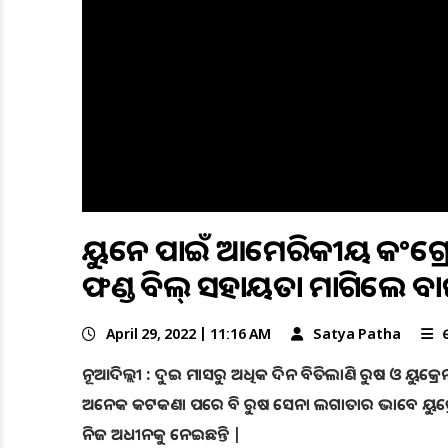
ୟୁକ୍ରେନ ପାଇଁ ଆମେରିକୀୟ କଂଗ୍
ଫଣ୍ଡ ବିଲ୍ ସହାୟତା ମାଗିଲେ 
April 29, 2022 | 11:16 AM
Satya Patha
ନୂଆଦିଲ୍ଲୀ : ଦୁଇ ମାସରୁ ଅଧିକ ଦିନ ବିତିଲାଣି ରୁଷ ଓ ୟୁକ୍ରେ
ଅନେକ କଟକଣା ପରେ ବି ରୁଷ ସେନା ଲଗାତାର ଭାବେ ୟୁକ୍ରେ
ନିଜ ଅଧୀନକୁ ନେଇଛନ୍ତି |