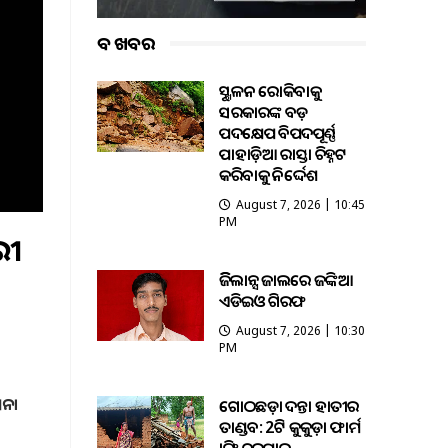
ବଡ ଖବର
ଭୂସ୍ଖଳନ ରୋକିବାକୁ
ସରକାରଙ୍କ ବଡ଼
ପଦକ୍ଷେପ ବିପଦପୂର୍ଣ୍ଣ
ପାହାଡ଼ିଆ ରାସ୍ତା ଚିହ୍ନଟ
କରିବାକୁ ନିର୍ଦ୍ଦେଶ
August 7, 2026 | 10:45
PM
ରୀ
ଭିଜିଲାନ୍ସ ଜାଲରେ ଜଙ୍କିଆ
ଏଡିଇଓ ଗିରଫ
August 7, 2026 | 10:30
PM
େନା
ଗୋଠଛଡ଼ା ଦନ୍ତା ହାତୀର
ତାଣ୍ଡବ: 2ଟି କୁକୁଡ଼ା ଫାର୍ମ