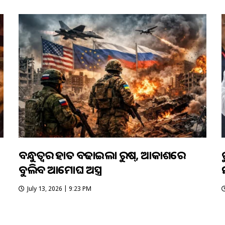
ବନ୍ଧୁତ୍ବର ହାତ ବଢାଇଲା ରୁଷ୍, ଆକାଶରେ
ବୁଲିବ ଆମୋଘ ଅସ୍ତ୍ର
ମ
July 13, 2026 | 9:23 PM