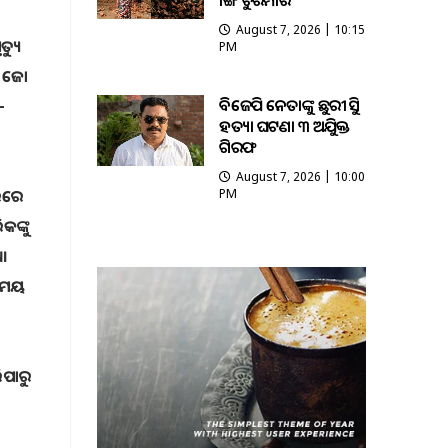
ଭାଙ୍ଗି ଚୁରମାର
August 7, 2026 | 10:15
୍ୟୁ
PM
ି ଜୋ
ବିଜେପି ନେତାଙ୍କୁ ଛୁରୀ ଭୁସି
-
ହତ୍ୟା ଘଟଣା ୩ ଅଭିଯୁକ୍ତ
ଗିରଫ
August 7, 2026 | 10:00
ସରରେ
PM
କଙ୍କୁ
ଆ
ସମୟ
ିପାରୁ