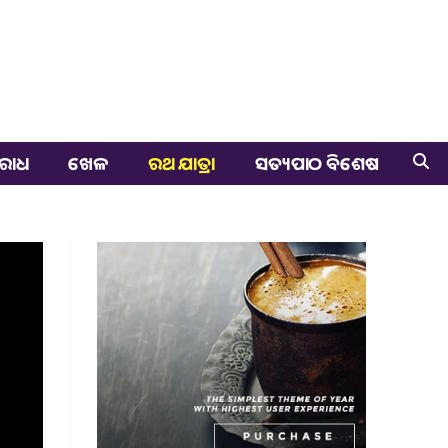
ରାଧ
ଖେଳ
ରଥ ଯାତ୍ରା
ସତ୍ୟପାଠ ବିଶେଷ