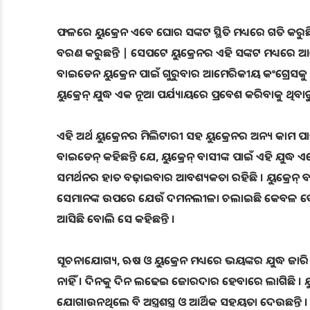
ଫଳରେ ୟୁକ୍ରେନ ଏବେ ଘୋର ସଙ୍କଟ ସ୍ଥିତି ମଧ୍ୟରେ ଗତି କର
ବରଣ କରୁଛନ୍ତି | ସେପଟେ ୟୁକ୍ରେନର ଏହି ସଙ୍କଟ ମଧ୍ୟରେ
ବାଇଡେନ ୟୁକ୍ରେନ ପାଇଁ ଗୁରୁବାର ଆମେରିକୀୟ କଂଗ୍ରେସକୁ ୩୩
ୟୁକ୍ରେନ୍ ଯୁଦ୍ଧ ଏକ ନୂଆ ପର୍ଯ୍ୟାୟରେ ପ୍ରବେଶ କରିବାକୁ ଥିବା
ଏହି ଅର୍ଥ ୟୁକ୍ରେନର ମିଲିଟାରୀ ସହ ୟୁକ୍ରେନର ଅନ୍ୟ କାମ 
ବାଇଡେନ୍ କହିଛନ୍ତି ଯେ, ୟୁକ୍ରେନ୍ ବାସୀଙ୍କ ପାଇଁ ଏହି ଯୁଦ୍ଧ
ସମର୍ଥନର ହାତ ବଢ଼ାଇବାର ଆବଶ୍ୟକତା ରହିଛି । ୟୁକ୍ରେନ୍ ବା
ସେମାନଙ୍କ ଉପରେ ଯେଉଁ ଦମନଲୀଳା ଚଲାଇଛି କେବଳ ଦେଖେ
ଆସିଛି ବୋଲି ସେ କହିଛନ୍ତି ।
ସୂଚନାଯୋଗ୍ୟ, ଋଷ ଓ ୟୁକ୍ରେନ ମଧ୍ୟରେ ଭୟଙ୍କର ଯୁଦ୍ଧ ଜାରି 
ନାହିଁ । ଦିନକୁ ଦିନ ଲଢେଇ ଜୋରଦାର ହେବାରେ ଲାଗିଛି । 
ଯୋଗାଉନଥିଲେ ବି ଅସ୍ତ୍ରଶସ୍ତ୍ର ଓ ଆର୍ଥିକ ସହୟତା ଦେଉଛନ୍ତି ।