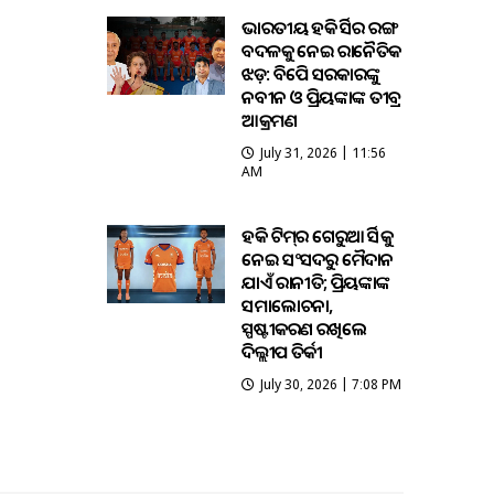
ଭାରତୀୟ ହକି ଜର୍ସିର ରଙ୍ଗ
ବଦଳକୁ ନେଇ ରାଜନୈତିକ
ଝଡ଼: ବିଜେପି ସରକାରଙ୍କୁ
ନବୀନ ଓ ପ୍ରିୟଙ୍କାଙ୍କ ତୀବ୍ର
ଆକ୍ରମଣ
July 31, 2026 | 11:56
AM
ହକି ଟିମ୍‌ର ଗେରୁଆ ଜର୍ସିକୁ
ନେଇ ସଂସଦରୁ ମୈଦାନ
ଯାଏଁ ରାଜନୀତି; ପ୍ରିୟଙ୍କାଙ୍କ
ସମାଲୋଚନା,
ସ୍ପଷ୍ଟୀକରଣ ରଖିଲେ
ଦିଲ୍ଲୀପ ତିର୍କୀ
July 30, 2026 | 7:08 PM