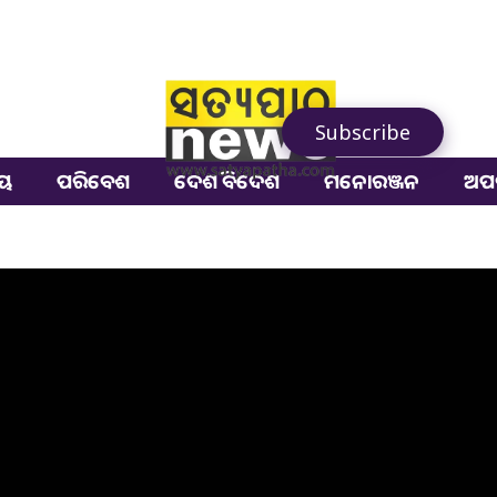
Subscribe
ୀୟ
ପରିବେଶ
ଦେଶ ବିଦେଶ
ମନୋରଞ୍ଜନ
ଅପ