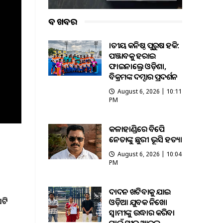
ବଡ ଖବର
ଜାତୀୟ କନିଷ୍ଠ ପୁରୁଷ ହକି:
ପଞ୍ଜାବକୁ ହରାଇ
ଫାଇନାଲ୍ରେ ଓଡ଼ିଶା,
ବିକ୍ରମଙ୍କ ଦମ୍ଦାର ପ୍ରଦର୍ଶନ
August 6, 2026 | 10:11
PM
କଳାହାଣ୍ଡିରେ ବିଜେପି
ନେତାଙ୍କୁ ଛୁରୀ ଭୂସି ହତ୍ୟା
August 6, 2026 | 10:04
PM
ଦାଦନ ଖଟିବାକୁ ଯାଇ
ଏଟି
ଓଡ଼ିଆ ଯୁବକ ନିଖୋଜ
ସ୍ବାମୀଙ୍କୁ ଉଦ୍ଧାର କରିବା