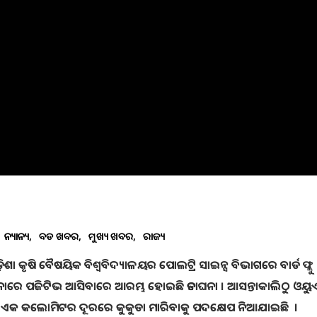
ଅନ୍ୟାନ୍ୟ
ବଡ ଖବର
ମୁଖ୍ୟ ଖବର
ରାଜ୍ୟ
ଡ଼ିଶା କୃଷି ବୈଷୟିକ ବିଶ୍ୱବିଦ୍ୟାଳୟର ପୋଲଟ୍ରି ସାଇନ୍ସ ବିଭାଗରେ ବାର୍ଡ ଫ୍ଲୁ
ରେ ପଜିଟିଭ ଆସିବାରେ ଆରମ୍ଭ ହୋଇଛି ତନାଘନା । ଆସନ୍ତାକାଲିଠୁ ଓୟୁ
ୁ ଏକ କଲୋମିଟର ଦୂରରେ କୁକୁଡା ମାରିବାକୁ ପଦକ୍ଷେପ ନିଆଯାଇଛି ।