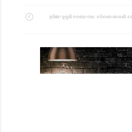
ହୁସିଆର ! ବୁଲୁଛି ନରହନ୍ତା ଦନ୍ତା: 4 ଦିନରେ ନେଲାଣି 