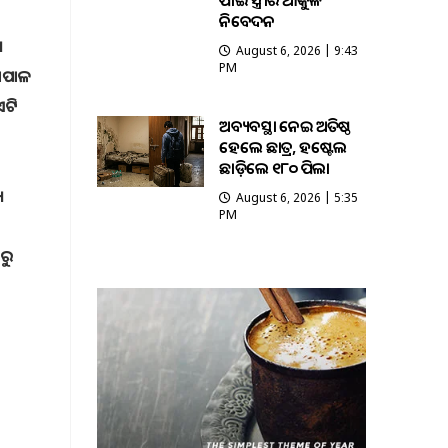
ପାଇଁ ସ୍ତ୍ରୀର ଆକୁଳ
ନିବେଦନ
।
August 6, 2026 | 9:43
PM
ୋପାଳ
ଏଟି
ଅବ୍ୟବସ୍ଥା ନେଇ ଅତିଷ୍ଠ
ହେଲେ ଛାତ୍ର, ହଷ୍ଟେଲ
ଛାଡ଼ିଲେ ୧୮୦ ପିଲା
ୟ
August 6, 2026 | 5:35
PM
ିରୁ