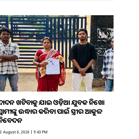
ଦାଦନ ଖଟିବାକୁ ଯାଇ ଓଡ଼ିଆ ଯୁବକ ନିଖୋଜ
ସ୍ବାମୀଙ୍କୁ ଉଦ୍ଧାର କରିବା ପାଇଁ ସ୍ତ୍ରୀର ଆକୁଳ
ନିବେଦନ
August 6, 2026 | 9:43 PM