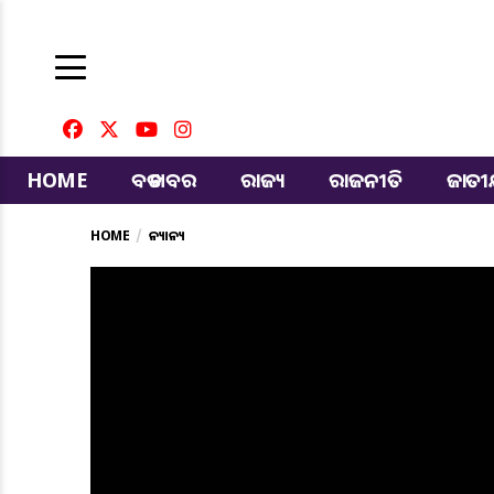
HOME
ବଡ ଖବର
ରାଜ୍ୟ
ରାଜନୀତି
ଜାତ
HOME
ଅନ୍ୟାନ୍ୟ