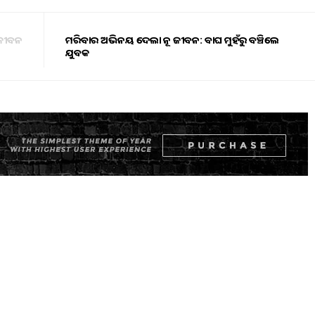
4 ଜୀବନ
ମରିବାର ଅଭିନୟ ଦେଲା ନୂଆ ଜୀବନ: ବାଘ ମୁହଁରୁ ବଞ୍ଚିଲେ
ଯୁବକ