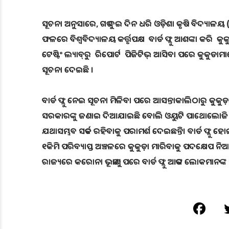
ସୂଚନା ଅନୁସାରେ, ଗତ ଦୁଇ ଦିନ ଧରି ଓଡ଼ିଶା କୃଷି ବିଦ୍ୟାଳୟ (
ଫଳରେ ବିଶ୍ବବିଦ୍ୟାଳୟ କର୍ତ୍ତୃପକ୍ଷ ବାର୍ଡ ଫ୍ଲୁ ଆଶଙ୍କା କରି କ
ଟେଷ୍ଟିଂ ଲ୍ୟାବ୍‌ରୁ ରିପୋର୍ଟ ପିଜିଟିଭ୍‌ ଆସିବା ପରେ କୁକୁଡାମାନ
ସୂଚନା ଦେଇଛି ।
ବାର୍ଡ ଫ୍ଲୁ ନେଇ ସୂଚନା ମିଳିବା ପରେ ଆସନ୍ତାକାଲିଠାରୁ କୁକୁଡ଼ା
ସରକାରଙ୍କୁ ଜଣାଇ ଦିଆଯାଇଛି ବୋଲି ଓୟୁଟି ପାଥୋଲୋଜି ମୁଖ୍
ଯଥାସମ୍ଭବ ସତର୍କ ରହିବାକୁ ପରାମର୍ଶ ଦେଇଛନ୍ତି। ବାର୍ଡ ଫ୍ଲୁ ହ
୧କିମି ପରିବ୍ୟାପ୍ତ ଅଞ୍ଚଳରେ କୁକୁଡ଼ା ମାରିବାକୁ ପଦକ୍ଷେପ ନିଆ
ରାଜ୍ୟରେ କରୋନା ଭୂତାଣୁ ପରେ ବାର୍ଡ ଫ୍ଲୁ ଆତଙ୍କ ଲୋକମ