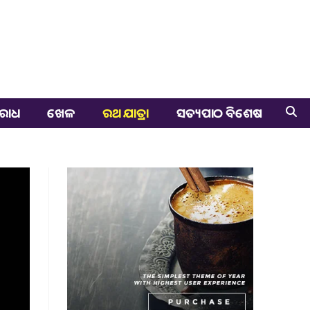
ରାଧ
ଖେଳ
ରଥ ଯାତ୍ରା
ସତ୍ୟପାଠ ବିଶେଷ