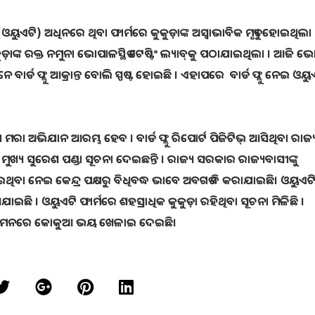
ଓୟୁଏଟି) ଅଧିନରେ ଥିବା ଫାର୍ମରେ କୁକୁଡ଼ାଙ୍କ ଅସ୍ୱାଭାବିକ ମୃତ୍ୟୁ ହୋଇଥିଲା 
ୁକୁଡ଼ାଙ୍କ ରକ୍ତ ନମୁନା ଭୋପାଳସ୍ଥିତ ଟେଷ୍ଟିଂ ଲ୍ୟାବ୍‌କୁ ପଠାଯାଇଥିଲା । ଆଜି ଭ
େ ବାର୍ଡ ଫ୍ଲୁ ଆକ୍ରାନ୍ତ ବୋଲି ସ୍ପଷ୍ଟ ହୋଇଛି । ଏହାପରେ ବାର୍ଡ ଫ୍ଲୁ ନେଇ ଓୟୁ
 ମରା ଅଭିଯାନ ଆରମ୍ଭ ହେବ । ବାର୍ଡ ଫ୍ଲୁ ରିପୋର୍ଟ ପିଜିଟିଭ୍‌ ଆସିଥିବା ରାଜ୍
ୟ ସୁରେଶ ପଣ୍ଡା ସୂଚନା ଦେଇଛନ୍ତି । ରାଜ୍ୟ ସରକାର ରାଜ୍ୟବାସୀଙ୍କୁ
ୋଇଥିବା ନେଇ କେନ୍ଦ୍ର ପକ୍ଷରୁ ବିଧିବଦ୍ଧ ଭାବେ ଅବଗତ ବି କରାଯାଇଛି। ଓୟୁଏଟ
ଯାଇଛି । ଓୟୁଏଟି ଫାର୍ମରେ ଶହସ୍ରାଧିକ କୁକୁଡ଼ା ରହିଥିବା ସୂଚନା ମିଳିଛି ।
ାନଙ୍କ ମନରେ କୋକୁଆ ଭୟ ଖେଳାଇ ଦେଇଛି।