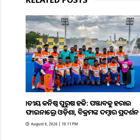
ଜାତୀୟ କନିଷ୍ଠ ପୁରୁଷ ହକି: ପଞ୍ଜାବକୁ ହରାଇ
ଫାଇନାଲ୍ରେ ଓଡ଼ିଶା, ବିକ୍ରମଙ୍କ ଦମ୍ଦାର ପ୍ରଦର୍ଶନ
August 6, 2026 | 10:11 PM