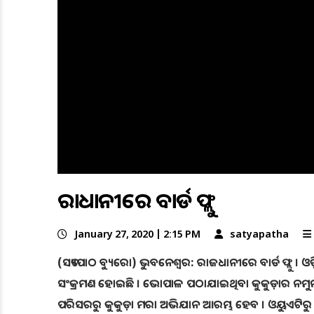
ରାଜଧାନୀରେ ବାର୍ଡ ଫ୍ଲୁ
January 27, 2020 | 2:15 PM
satyapatha
(ସତ୍ୟପାଠ ବ୍ୟୁରୋ) ଭୁବନେଶ୍ବର: ରାଜଧାନୀରେ ବାର୍ଡ ଫ୍ଲୁ । ଓ
ସଂକ୍ରମଣ ହୋଇଛି । ଭୋପାଳ ପଠାଯାଇଥିବା କୁକୁଡ଼ାର ନମୁନା
ପରିସରରୁ କୁକୁଡ଼ା ମରା ଅଭିଯାନ ଆରମ୍ଭ ହେବ । ଓୟୁଏଟିର