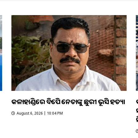
କଳାହାଣ୍ଡିରେ ବିଜେପି ନେତାଙ୍କୁ ଛୁରୀ ଭୂସି ହତ୍ୟା
August 6, 2026 | 10:04 PM