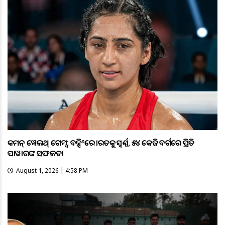
କମନ୍ ୱେଲଥ୍ ଗେମ୍ସ: ବକ୍ସିଂରେ ଭାରତକୁ ସ୍ବର୍ଣ୍ଣ, ୫୪ କେଜି ବର୍ଗରେ ପ୍ରିତି
ପାୱାରଙ୍କ ସଫଳତା
August 1, 2026 | 4:58 PM