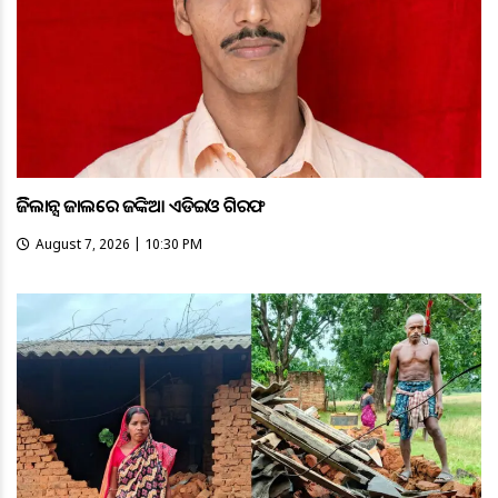
ଭିଜିଲାନ୍ସ ଜାଲରେ ଜଙ୍କିଆ ଏଡିଇଓ ଗିରଫ
August 7, 2026 | 10:30 PM