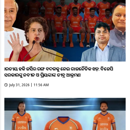
ଭାରତୀୟ ହକି ଜର୍ସିର ରଙ୍ଗ ବଦଳକୁ ନେଇ ରାଜନୈତିକ ଝଡ଼: ବିଜେପି
ସରକାରଙ୍କୁ ନବୀନ ଓ ପ୍ରିୟଙ୍କାଙ୍କ ତୀବ୍ର ଆକ୍ରମଣ
July 31, 2026 | 11:56 AM