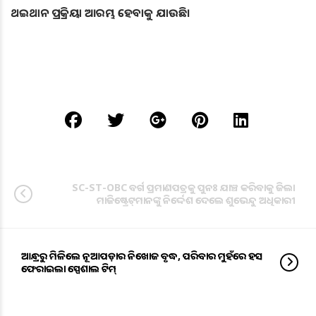
ଥଇଥାନ ପ୍ରକ୍ରିୟା ଆରମ୍ଭ ହେବାକୁ ଯାଉଛି।
SC-ST-OBC ବର୍ଗ ପ୍ରମାଣପତ୍ରକୁ ପୁନଃ ଯାଞ୍ଚ କରିବାକୁ ଜିଲା
ମାଜିଷ୍ଟ୍ରେଟ୍‌ମାନଙ୍କୁ ନିର୍ଦ୍ଦେଶ ଦେଲେ ଶୁଭେନ୍ଦୁ ଅଧିକାରୀ
ଆନ୍ଧ୍ରରୁ ମିଳିଲେ ନୂଆପଡ଼ାର ନିଖୋଜ ବୃଦ୍ଧ, ପରିବାର ମୁହଁରେ ହସ
ଫେରାଇଲା ସ୍ପେଶାଲ ଟିମ୍