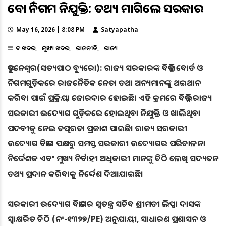
ବୋର୍ଡ ନିଗମ ନିଯୁକ୍ତି: ତଥ୍ୟ ମାଗିଲେ ସରକାର
May 16, 2026 | 8:08 PM
Satyapatha
ବଡ ଖବର
ମୁଖ୍ୟ ଖବର
ରାଜନୀତି
ରାଜ୍ୟ
ଭୁବନେଶ୍ୱର(ସତ୍ୟପାଠ ବ୍ୟୁରୋ): ରାଜ୍ୟ ସରକାରଙ୍କ ବିଭିନ୍ନ ବୋର୍ଡ ଓ
ନିଗମଗୁଡ଼ିକରେ ରାଜନୈତିକ ନେତା ତଥା ଅନ୍ୟମାନଙ୍କୁ ଥଇଥାନ
କରିବା ପାଇଁ ପ୍ରକ୍ରିୟା ଜୋରଦାର ହୋଇଛି। ଏହି କ୍ରମରେ ବିଭିନ୍ନ ରାଜ୍ୟ
ସରକାରୀ ଉଦ୍ୟୋଗ ଗୁଡ଼ିକରେ ହୋଇଥିବା ନିଯୁକ୍ତି ଓ ଖାଲିଥିବା
ପଦବୀକୁ ନେଇ ତତ୍ପରତା ପ୍ରକାଶ ପାଇଛି। ରାଜ୍ୟ ସରକାରୀ
ଉଦ୍ୟୋଗ ବିଭାଗ ପକ୍ଷରୁ ସମସ୍ତ ସରକାରୀ ଉଦ୍ୟୋଗର ପରିଚାଳନା
ନିର୍ଦ୍ଦେଶକ ଏବଂ ମୁଖ୍ୟ ନିର୍ବାହୀ ଅଧିକାରୀ ମାନଙ୍କୁ ଚିଠି ଲେଖି ସଦ୍ୟତନ
ତଥ୍ୟ ପ୍ରଦାନ କରିବାକୁ ନିର୍ଦ୍ଦେଶ ଦିଆଯାଇଛି।
ସରକାରୀ ଉଦ୍ୟୋଗ ବିଭାଗର ସ୍ୱତନ୍ତ୍ର ସଚିବ ଶ୍ରୀମତୀ ଲିପ୍ସା ଦାସଙ୍କ
ସ୍ୱାକ୍ଷରିତ ଚିଠି (ନଂ-୧୩୨୭/PE) ଅନୁଯାୟୀ, ସାଧାରଣ ପ୍ରଶାସନ ଓ