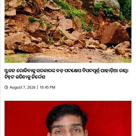
ଭୂସ୍ଖଳନ ରୋକିବାକୁ ସରକାରଙ୍କ ବଡ଼ ପଦକ୍ଷେପ ବିପଦପୂର୍ଣ୍ଣ ପାହାଡ଼ିଆ ରାସ୍ତା
ଚିହ୍ନଟ କରିବାକୁ ନିର୍ଦ୍ଦେଶ
August 7, 2026 | 10:45 PM