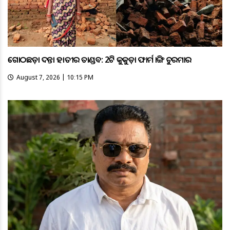
ଗୋଠଛଡ଼ା ଦନ୍ତା ହାତୀର ତାଣ୍ଡବ: 2ଟି କୁକୁଡ଼ା ଫାର୍ମ ଭାଙ୍ଗି ଚୁରମାର
August 7, 2026 | 10:15 PM