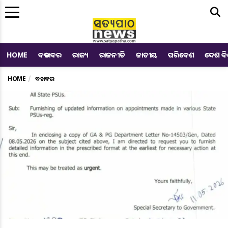
Me
HOME
ବଡ ଖବର
ରାଜ୍ୟ
ରାଜନୀତି
ଜାତୀୟ
ପରିବେଶ
ଦେଶ ବ
HOME
ବଡ ଖବର