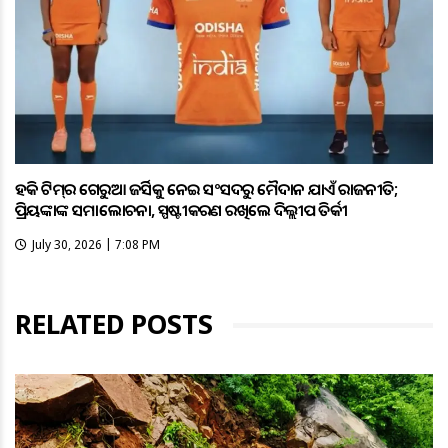
ହକି ଟିମ୍‌ର ଗେରୁଆ ଜର୍ସିକୁ ନେଇ ସଂସଦରୁ ମୈଦାନ ଯାଏଁ ରାଜନୀତି;
ପ୍ରିୟଙ୍କାଙ୍କ ସମାଲୋଚନା, ସ୍ପଷ୍ଟୀକରଣ ରଖିଲେ ଦିଲ୍ଲୀପ ତିର୍କୀ
July 30, 2026 | 7:08 PM
RELATED POSTS