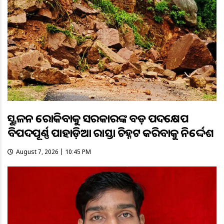
ଭୂସ୍ଖଳନ ରୋକିବାକୁ ସରକାରଙ୍କ ବଡ଼ ପଦକ୍ଷେପ
ବିପଦପୂର୍ଣ୍ଣ ପାହାଡ଼ିଆ ରାସ୍ତା ଚିହ୍ନଟ କରିବାକୁ ନିର୍ଦ୍ଦେଶ
August 7, 2026 | 10:45 PM