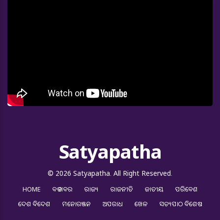
Satyapatha
© 2026 Satyapatha. All Right Reserved.
HOME
ବଡ ଖବର
ରାଜ୍ୟ
ରାଜନୀତି
ଜାତୀୟ
ପରିବେଶ
ଦେଶ ବିଦେଶ
ମନୋରଞ୍ଜନ
ଅପରାଧ
ଖେଳ
ସତ୍ୟପାଠ ବିଶେଷ