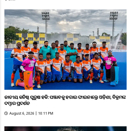
ଜାତୀୟ କନିଷ୍ଠ ପୁରୁଷ ହକି: ପଞ୍ଜାବକୁ ହରାଇ ଫାଇନାଲ୍ରେ ଓଡ଼ିଶା, ବିକ୍ରମଙ୍କ
ଦମ୍ଦାର ପ୍ରଦର୍ଶନ
August 6, 2026 | 10:11 PM