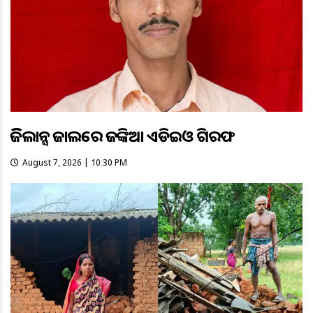
ଭିଜିଲାନ୍ସ ଜାଲରେ ଜଙ୍କିଆ ଏଡିଇଓ ଗିରଫ
August 7, 2026 | 10:30 PM