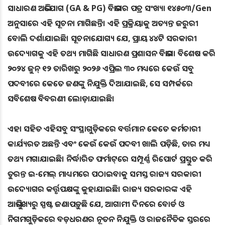
ସାଧାରଣ ଅଭିଯୋଗ (GA & PG) ବିଭାଗର ପତ୍ର ସଂଖ୍ୟା ୧୪୫୦୩/Gen
ଅନୁସାରେ ଏହି ସୂଚନା ମାଗିଛନ୍ତି। ଏହି ପ୍ରକ୍ରିୟାକୁ ଅତ୍ୟନ୍ତ ଜରୁରୀ
ବୋଲି ଦର୍ଶାଯାଇଛି। ସୂଚନାଯୋଗ୍ୟ ଯେ, ପ୍ରାୟ ୪୪ଟି ସରକାରୀ
ଉଦ୍ୟୋଗକୁ ଏହି ତଥ୍ୟ ମାଗିଛି ସାଧାରଣ ପ୍ରଶାସନ ବିଭାଗ। ବିଶେଷ କରି
୨୦୨୪ ଜୁନ୍‌ ୧୨ ତାରିଖରୁ ୨୦୨୬ ଏପ୍ରିଲ ୩୦ ମଧ୍ୟରେ କେଉଁ ସବୁ
ପଦବୀରେ କେତେ ଜଣଙ୍କୁ ନିଯୁକ୍ତି ଦିଆଯାଇଛି, ସେ ସମ୍ପର୍କରେ
ସବିଶେଷ ବିବରଣୀ ଲୋଡ଼ାଯାଇଛି।
ଏହା ସହିତ ଏହିସବୁ ସଂସ୍ଥାଗୁଡ଼ିକରେ ବର୍ତ୍ତମାନ କେତେ କର୍ମଚାରୀ
କାର୍ଯ୍ୟରତ ଅଛନ୍ତି ଏବଂ କେଉଁ କେଉଁ ପଦବୀ ଖାଲି ପଡ଼ିଛି, ତାର ମଧ୍ୟ
ତଥ୍ୟ ମଗାଯାଇଛି। ନିର୍ଦ୍ଧାରିତ ଫର୍ମାଟ୍‌ରେ ସମ୍ପୂର୍ଣ୍ଣ ରିପୋର୍ଟ ପ୍ରସ୍ତୁତ କରି
ତୁରନ୍ତ ଇ-ମେଲ୍‌ ମାଧ୍ୟମରେ ପଠାଇବାକୁ ସମସ୍ତ ରାଜ୍ୟ ସରକାରୀ
ଉଦ୍ୟୋଗର କର୍ତ୍ତୃପକ୍ଷଙ୍କୁ କୁହାଯାଇଛି। ରାଜ୍ୟ ସରକାରଙ୍କ ଏହି
ଆଭିମୁଖ୍ୟରୁ ସ୍ପଷ୍ଟ ଜଣାପଡ଼ୁଛି ଯେ, ଆଗାମୀ ଦିନରେ ବୋର୍ଡ ଓ
ନିଗମଗୁଡ଼ିକରେ ବଡ଼ଧରଣର ନୂତନ ନିଯୁକ୍ତି ଓ ରାଜନୈତିକ ସ୍ତରରେ