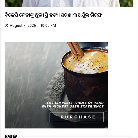
ବିଜେପି ନେତାଙ୍କୁ ଛୁରୀ ଭୁସି ହତ୍ୟା ଘଟଣା ୩ ଅଭିଯୁକ୍ତ ଗିରଫ
August 7, 2026 | 10:00 PM
ଖେଳ