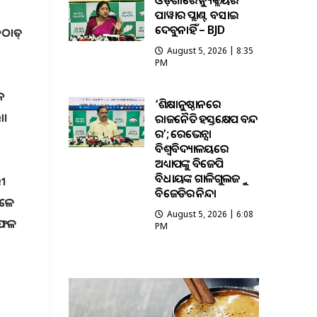
ଓଡ଼ିଶାରେ ନ୍ୟୁକ୍ଲିୟର
ପାୱାର ପ୍ଲାଣ୍ଟ ବସାଇ
ଦେବୁନାହିଁ – BJD
ହଠାତ୍
August 5, 2026 | 8:35
ଳ
PM
ନ
‘ଶିକ୍ଷାନୁଷ୍ଠାନରେ
ା।
ରାଜନୈତିକ ହସ୍ତକ୍ଷେପ ବନ୍ଦ
କର’; ରେଭେନ୍ସା
ବିଶ୍ୱବିଦ୍ୟାଳୟରେ
ଅଧ୍ୟାପକଙ୍କୁ ବିଜେପି
ବିଧାୟକଙ୍କ ଗାଳିଗୁଲଜକୁ
ରୀ
ବିଜେଡିର ନିନ୍ଦା
େଳେ
August 5, 2026 | 6:08
 ସଫଳ
PM