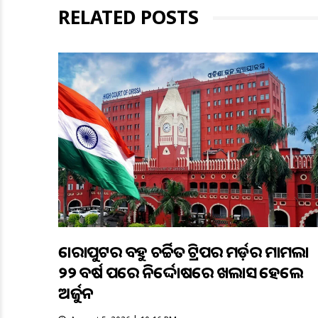
RELATED POSTS
କୋରାପୁଟର ବହୁ ଚର୍ଚ୍ଚିତ ଟ୍ରିପର ମର୍ଡ଼ର ମାମଲା
୨୨ ବର୍ଷ ପରେ ନିର୍ଦ୍ଦୋଷରେ ଖଲାସ ହେଲେ
ଅର୍ଜୁନ