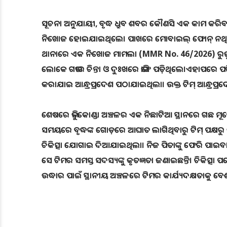
ସୂଚନା ଅନୁଯାୟୀ, ବୃଦ୍ଧ ଧ୍ରୁବ ଶବର କୌଣସି ଏକ କାମ କରିବା 
ନିଖୋଜ ହୋଇଯାଇଥିଲେ। ପାଖରେ ମୋବାଇଲ୍ ଫୋନ୍ ନଥିବ
ଥାନାରେ ଏକ ନିଖୋଜ ମାମଲା (MMR No. 46/2026) ରୁଜୁ ହୋ
ଲୋକେ ଗଭୀର ଚିନ୍ତା ଓ ଦୁଃଖରେ ଭାଙ୍ଗି ପଡ଼ିଥିଲେ।ଏହାପରେ 
କରାଯାଇ ଆନ୍ଧ୍ରପ୍ରଦେଶ ପଠାଯାଇଥିଲା। ଉକ୍ତ ଟିମ୍ ଆନ୍ଧ୍ରପ୍ରଦ
ଶେଷରେ ଭିନୁକୋଣ୍ଡା ଅଞ୍ଚଳର ଏକ ନିଛାଟିଆ ସ୍ଥାନରେ ଗଛ ମୂ
ସମୟରେ ବୃଦ୍ଧଙ୍କ ଗୋଡ଼ରେ ଆଘାତ ଲାଗିଥିବାରୁ ଟିମ୍ ପକ୍ଷରୁ
ଚିକିତ୍ସା ଯୋଗାଇ ଦିଆଯାଇଥିଲା। ନିଜ ପିତାଙ୍କୁ ଫେରି ପା
ସେ ଟିମର ସମସ୍ତ ସଦସ୍ୟଙ୍କୁ କୃତଜ୍ଞତା ଜଣାଇଛନ୍ତି। ଚିକିତ୍ସା
ଉଦ୍ଧାର ପାଇଁ ସ୍ଥାନୀୟ ଅଞ୍ଚଳରେ ଟିମର କାର୍ଯ୍ୟଦକ୍ଷତାକୁ ବେ