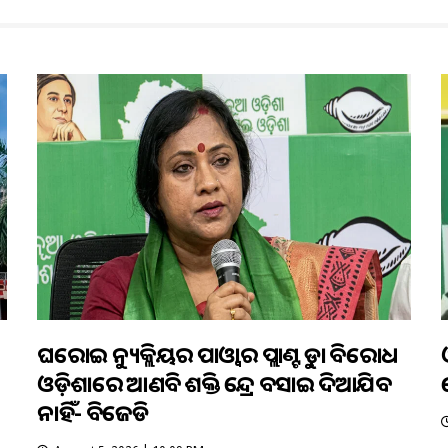
ଘରୋଇ ନ୍ୟୁକ୍ଲିୟର ପାଓ୍ବାର ପ୍ଲାଣ୍ଟକୁ କଡ଼ା ବିରୋଧ
ଓଡ଼ିଶାରେ ଆଣବିକ ଶକ୍ତି କେନ୍ଦ୍ର ବସାଇ ଦିଆଯିବ
ନାହିଁ- ବିଜେଡି