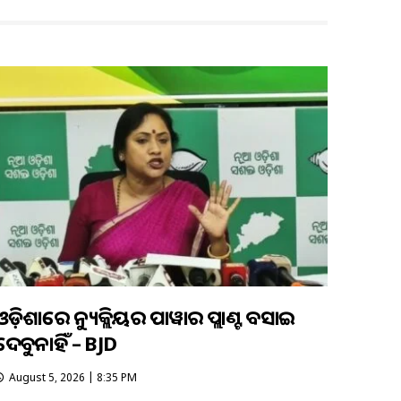
ଓଡ଼ିଶାରେ ନ୍ୟୁକ୍ଲିୟର ପାୱାର ପ୍ଲାଣ୍ଟ ବସାଇ
ଦେବୁନାହିଁ – BJD
August 5, 2026 | 8:35 PM