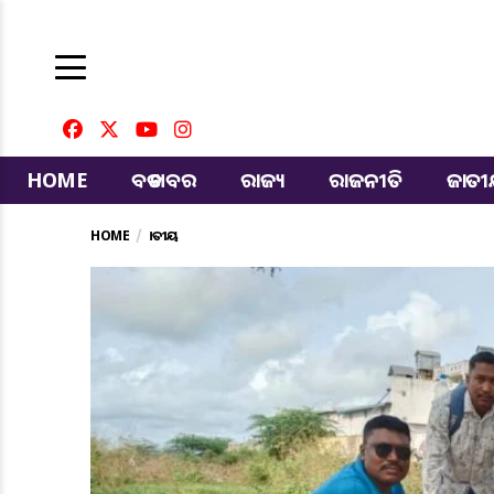
HOME
ବଡ ଖବର
ରାଜ୍ୟ
ରାଜନୀତି
ଜାତ
HOME
ଜାତୀୟ