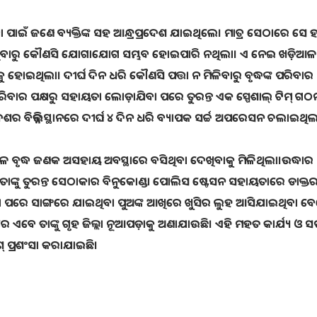
ପାଇଁ ଜଣେ ବ୍ୟକ୍ତିଙ୍କ ସହ ଆନ୍ଧ୍ରପ୍ରଦେଶ ଯାଇଥିଲେ। ମାତ୍ର ସେଠାରେ ସେ 
ାରୁ କୌଣସି ଯୋଗାଯୋଗ ସମ୍ଭବ ହୋଇପାରି ନଥିଲା। ଏ ନେଇ ଖଡ଼ିଆ
ଇଥିଲା। ଦୀର୍ଘ ଦିନ ଧରି କୌଣସି ପତ୍ତା ନ ମିଳିବାରୁ ବୃଦ୍ଧଙ୍କ ପରିବାର
ପରିବାର ପକ୍ଷରୁ ସହାୟତା ଲୋଡ଼ାଯିବା ପରେ ତୁରନ୍ତ ଏକ ସ୍ପେଶାଲ୍ ଟିମ୍ ଗଠ
େଶର ବିଭିନ୍ନ ସ୍ଥାନରେ ଦୀର୍ଘ ୪ ଦିନ ଧରି ବ୍ୟାପକ ସର୍ଚ୍ଚ ଅପରେସନ ଚଲାଇଥିଲ
ଳେ ବୃଦ୍ଧ ଜଣକ ଅସହାୟ ଅବସ୍ଥାରେ ବସିଥିବା ଦେଖିବାକୁ ମିଳିଥିଲା।ଉଦ୍ଧାର
 ତାଙ୍କୁ ତୁରନ୍ତ ସେଠାକାର ବିନୁକୋଣ୍ଡା ପୋଲିସ ଷ୍ଟେସନ ସହାୟତାରେ ଡାକ୍ତ
ଇବା ପରେ ସାଙ୍ଗରେ ଯାଇଥିବା ପୁଅଙ୍କ ଆଖିରେ ଖୁସିର ଲୁହ ଆସିଯାଇଥିବା ବ
 ପରେ ଏବେ ତାଙ୍କୁ ଗୃହ ଜିଲ୍ଲା ନୂଆପଡ଼ାକୁ ଅଣାଯାଉଛି। ଏହି ମହତ କାର୍ଯ୍ୟ ଓ
ଶ୍ ପ୍ରଶଂସା କରାଯାଇଛି।