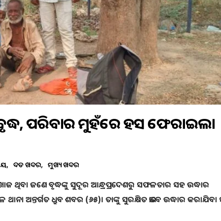
ୋଜ ବୃଦ୍ଧ, ପରିବାର ମୁହଁରେ ହସ ଫେରାଇଲା
ତୀୟ
ବଡ ଖବର
ମୁଖ୍ୟ ଖବର
ୋଜ ଥିବା ଜଣେ ବୃଦ୍ଧଙ୍କୁ ସୁଦୂର ଆନ୍ଧ୍ରପ୍ରଦେଶରୁ ସଫଳତାର ସହ ଉଦ୍ଧାର
ା ଅନ୍ତର୍ଗତ ଧ୍ରୁବ ଶବର (୬୫)। ତାଙ୍କୁ ସୁରକ୍ଷିତ ଭାବେ ଉଦ୍ଧାର କରାଯିବା