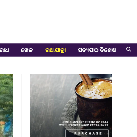
ରାଧ
ଖେଳ
ରଥ ଯାତ୍ରା
ସତ୍ୟପାଠ ବିଶେଷ