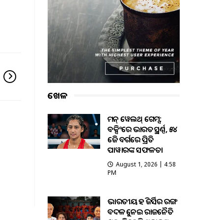
ଖେଳ
କମନ୍ ୱେଲଥ୍ ଗେମ୍ସ:
ବକ୍ସିଂରେ ଭାରତକୁ ସ୍ବର୍ଣ୍ଣ, ୫୪
କେଜି ବର୍ଗରେ ପ୍ରିତି
ପାୱାରଙ୍କ ସଫଳତା
August 1, 2026 | 4:58
PM
ଭାରତୀୟ ହକି ଜର୍ସିର ରଙ୍ଗ
ବଦଳକୁ ନେଇ ରାଜନୈତିକ