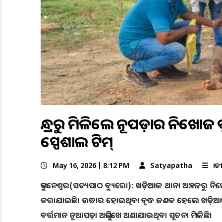
ଆନ୍ଧ୍ରରୁ ମିଳିଲେ ନୂଆପଡ଼ାର ନିଖ
ସ୍ପେଶାଲ ଟିମ୍
May 16, 2026 | 8:12 PM
Satyapatha
ଜା
ଭୁବନେଶ୍ୱର(ସତ୍ୟପାଠ ବ୍ୟୁରୋ): ଖଡ଼ିଆଳ ଥାନା ଅଞ୍ଚଳରୁ ନିଖ
କରାଯାଇଛି। ଉଦ୍ଧାର ହୋଇଥିବା ବୃଦ୍ଧ ଜଣକ ହେଲେ ଖଡ଼ିଆଳ ଥାନ
ବର୍ତ୍ତମାନ ନୂଆପଡ଼ା ଅଭିମୁଖେ ଅଣାଯାଉଥିବା ସୂଚନା ମିଳିଛି।