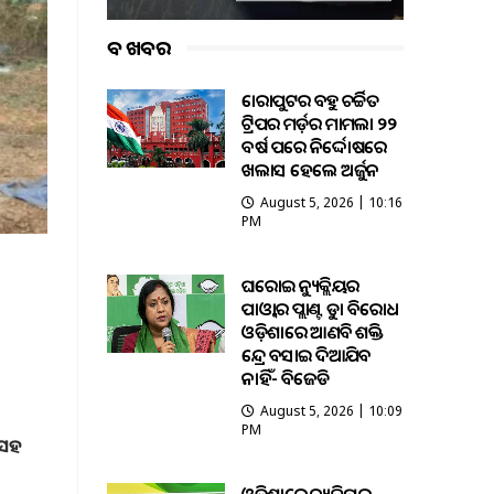
ବଡ ଖବର
କୋରାପୁଟର ବହୁ ଚର୍ଚ୍ଚିତ
ଟ୍ରିପର ମର୍ଡ଼ର ମାମଲା ୨୨
ବର୍ଷ ପରେ ନିର୍ଦ୍ଦୋଷରେ
ଖଲାସ ହେଲେ ଅର୍ଜୁନ
August 5, 2026 | 10:16
PM
ଘରୋଇ ନ୍ୟୁକ୍ଲିୟର
ପାଓ୍ବାର ପ୍ଲାଣ୍ଟକୁ କଡ଼ା ବିରୋଧ
ଓଡ଼ିଶାରେ ଆଣବିକ ଶକ୍ତି
କେନ୍ଦ୍ର ବସାଇ ଦିଆଯିବ
ନାହିଁ- ବିଜେଡି
August 5, 2026 | 10:09
PM
 ସହ