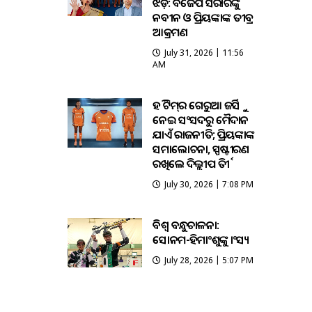
ଝଡ଼: ବିଜେପି ସରକାରଙ୍କୁ
ନବୀନ ଓ ପ୍ରିୟଙ୍କାଙ୍କ ତୀବ୍ର
ଆକ୍ରମଣ
July 31, 2026 | 11:56
AM
ହକି ଟିମ୍‌ର ଗେରୁଆ ଜର୍ସିକୁ
ନେଇ ସଂସଦରୁ ମୈଦାନ
ଯାଏଁ ରାଜନୀତି; ପ୍ରିୟଙ୍କାଙ୍କ
ସମାଲୋଚନା, ସ୍ପଷ୍ଟୀକରଣ
ରଖିଲେ ଦିଲ୍ଲୀପ ତିର୍କୀ
July 30, 2026 | 7:08 PM
ବିଶ୍ବ ବନ୍ଧୁକଚାଳନା:
ସୋନମ-ହିମାଂଶୁଙ୍କୁ କାଂସ୍ୟ
July 28, 2026 | 5:07 PM