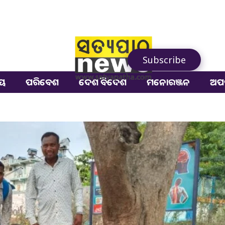
Subscribe
ୀୟ
ପରିବେଶ
ଦେଶ ବିଦେଶ
ମନୋରଞ୍ଜନ
ଅପ