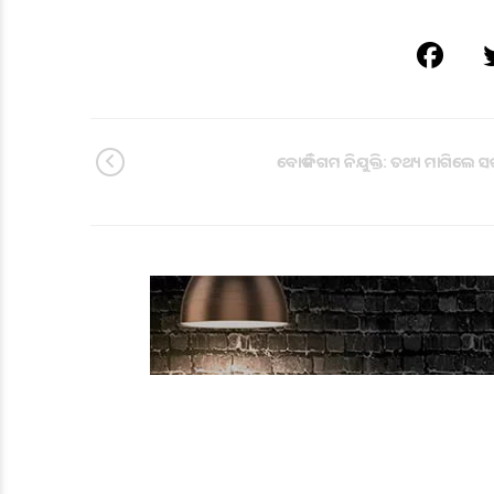
ବୋର୍ଡ ନିଗମ ନିଯୁକ୍ତି: ତଥ୍ୟ ମାଗିଲେ