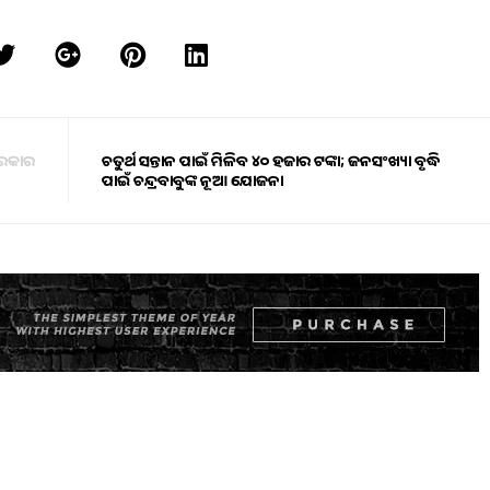
 ସରକାର
ଚତୁର୍ଥ ସନ୍ତାନ ପାଇଁ ମିଳିବ ୪୦ ହଜାର ଟଙ୍କା; ଜନସଂଖ୍ୟା ବୃଦ୍ଧି
ପାଇଁ ଚନ୍ଦ୍ରବାବୁଙ୍କ ନୂଆ ଯୋଜନା