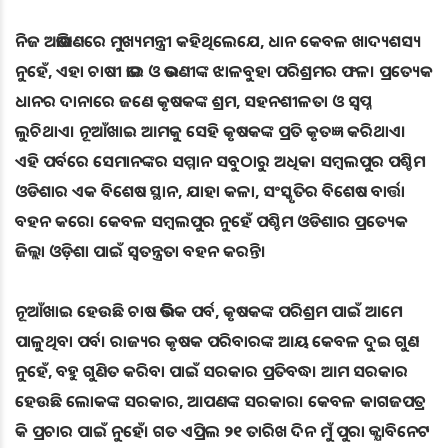
ନିଜ ଅଭିଭାଷଣରେ ମୁଖ୍ୟମନ୍ତ୍ରୀ କହିଥିଲେଯେ, ଧାନ କେବଳ ଖାଦ୍ୟଶସ୍ୟ
ନୁହେଁ, ଏହା ଚାଷୀ ଭାଇ ଓ ଭଉଣୀଙ୍କ ଝାଳବୁହା ପରିଶ୍ରମର ଫଳ। ପ୍ରତ୍ୟେକ
ଧାନର ଦାନାରେ ଜଣେ କୃଷକଙ୍କ ଶ୍ରମ, ସହନଶୀଳତା ଓ ସ୍ୱପ୍ନ
ଲୁଚିଥାଏ। ନୂଆଁଖାଇ ଆମକୁ ସେହି କୃଷକଙ୍କ ପ୍ରତି କୃତଜ୍ଞ କରିଥାଏ।
ଏହି ପର୍ବରେ ସେମାନଙ୍କର ସମ୍ମାନ ସବୁଠାରୁ ଅଧିକ। ସମ୍ବଲପୁର ପଶ୍ଚିମ
ଓଡିଶାର ଏକ ବିଶେଷ ସ୍ଥାନ, ଯାହା କଳା, ସଂସ୍କୃତିର ବିଶେଷ ବାର୍ତ୍ତା
ବହନ କରେ। କେବଳ ସମ୍ବଲପୁର ନୁହେଁ ପଶ୍ଚିମ ଓଡିଶାର ପ୍ରତ୍ୟେକ
ଜିଲ୍ଲା ଓଡ଼ିଶା ପାଇଁ ସ୍ୱତନ୍ତ୍ରତା ବହନ କରନ୍ତି।
ନୂଆଁଖାଇ ହେଉଛି ଚାଷ ଭିତ୍ତିକ ପର୍ବ, କୃଷକଙ୍କ ପରିଶ୍ରମ ପାଇଁ ଆମେ
ପାଳୁଥିବା ପର୍ବ। ରାଜ୍ୟର କୃଷକ ପରିବାରଙ୍କ ଆୟ କେବଳ ଦୁଇ ଗୁଣ
ନୁହେଁ, ବହୁ ଗୁଣିତ କରିବା ପାଇଁ ସରକାର ପ୍ରତିବଦ୍ଧ। ଆମ ସରକାର
ହେଉଛି ଲୋକଙ୍କ ସରକାର, ଆପଣଙ୍କ ସରକାର। କେବଳ କାଗଜପତ୍ର
କି ପ୍ରଚାର ପାଇଁ ନୁହେଁ। ଗତ ଏପ୍ରିଲ ୨୧ ତାରିଖ ଦିନ ମୁଁ ପୁରା କ୍ଯାବିନେଟ