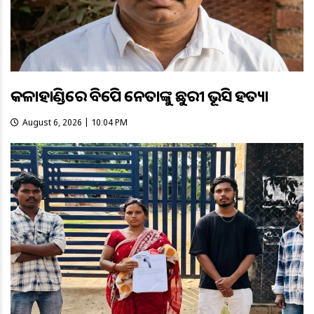
କଳାହାଣ୍ଡିରେ ବିଜେପି ନେତାଙ୍କୁ ଛୁରୀ ଭୂସି ହତ୍ୟା
August 6, 2026 | 10:04 PM