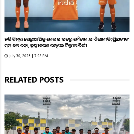
ହକି ଟିମ୍‌ର ଗେରୁଆ ଜର୍ସିକୁ ନେଇ ସଂସଦରୁ ମୈଦାନ ଯାଏଁ ରାଜନୀତି; ପ୍ରିୟଙ୍କାଙ୍କ
ସମାଲୋଚନା, ସ୍ପଷ୍ଟୀକରଣ ରଖିଲେ ଦିଲ୍ଲୀପ ତିର୍କୀ
July 30, 2026 | 7:08 PM
RELATED POSTS