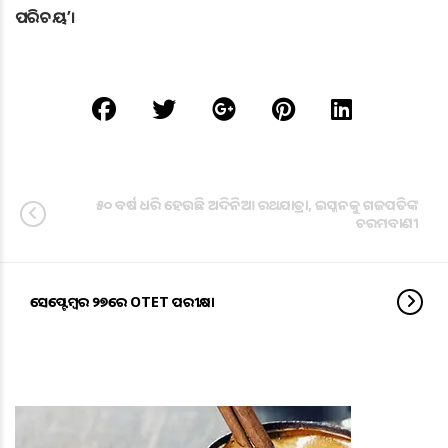
ପରିଚୟ’।
୫୦ ବର୍ଷ ଧରି ହେଉଛି ଅଦିନିଆ ରଥଯାତ୍ରା, ଇସ୍କନକୁ ଗଜପତିଙ୍କ
ଚରମବାଣୀ
ସେପ୍ଟେମ୍ବର ୨୭ରେ OTET ପରୀକ୍ଷା