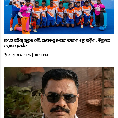
ଜାତୀୟ କନିଷ୍ଠ ପୁରୁଷ ହକି: ପଞ୍ଜାବକୁ ହରାଇ ଫାଇନାଲ୍ରେ ଓଡ଼ିଶା, ବିକ୍ରମଙ୍କ
ଦମ୍ଦାର ପ୍ରଦର୍ଶନ
August 6, 2026 | 10:11 PM