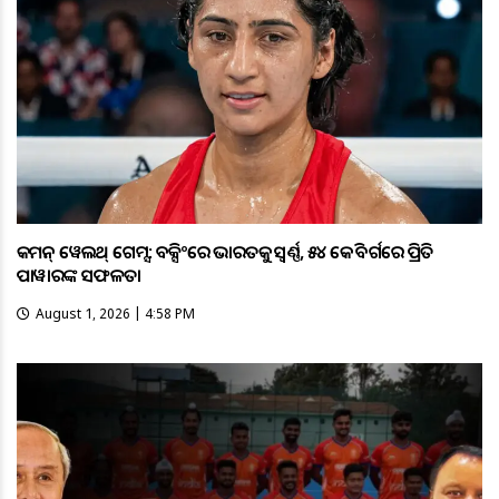
କମନ୍ ୱେଲଥ୍ ଗେମ୍ସ: ବକ୍ସିଂରେ ଭାରତକୁ ସ୍ବର୍ଣ୍ଣ, ୫୪ କେଜି ବର୍ଗରେ ପ୍ରିତି
ପାୱାରଙ୍କ ସଫଳତା
August 1, 2026 | 4:58 PM