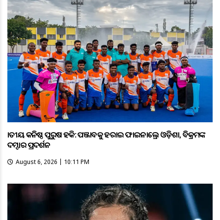
ଜାତୀୟ କନିଷ୍ଠ ପୁରୁଷ ହକି: ପଞ୍ଜାବକୁ ହରାଇ ଫାଇନାଲ୍ରେ ଓଡ଼ିଶା, ବିକ୍ରମଙ୍କ
ଦମ୍ଦାର ପ୍ରଦର୍ଶନ
August 6, 2026 | 10:11 PM