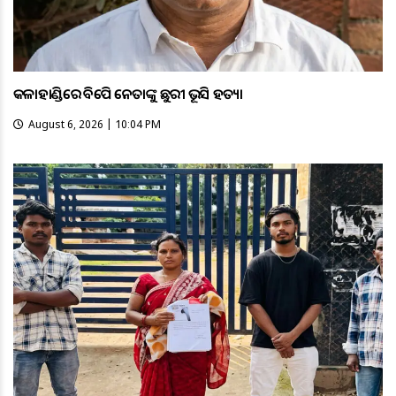
କଳାହାଣ୍ଡିରେ ବିଜେପି ନେତାଙ୍କୁ ଛୁରୀ ଭୂସି ହତ୍ୟା
August 6, 2026 | 10:04 PM