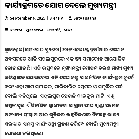
କାର୍ଯ୍ୟକ୍ରମରେ ଯୋଗ ଦେଲେ ମୁଖ୍ୟମନ୍ତ୍ରୀ
September 6, 2025 | 9:47 PM
Satyapatha
ବଡ ଖବର
ମୁଖ୍ୟ ଖବର
ରାଜନୀତି
ରାଜ୍ୟ
ଭୁବନେଶ୍ୱର(ସତ୍ୟପାଠ ବ୍ୟୁରୋ):ରାଜ୍ୟସ୍ତରୀୟ ନୂଆଁଖାଇ ଭେଟଘାଟ
ଅବସରରେ ଆଜି ସମ୍ବଲପୁରରେ ଏକ ଭବ୍ୟ ସମାରୋହ ଆୟୋଜିତ
ହୋଇଯାଇଛି। ଏହି ଉତ୍ସବରେ ମୁଖ୍ୟମନ୍ତ୍ରୀ ମୋହନ ଚରଣ ମାଝୀ ମୁଖ୍ୟ
ଅତିଥି ଭାବେ ଯୋଗଦେଇ ଏହି ଭେଟଘାଟକୁ ପାରମ୍ପରିକ କାର୍ଯ୍ୟକ୍ରମ ନୁହେଁ
ବରଂ ଏହା ଆମ ସମାଜର, ପାରିବାରିକ ପ୍ରେମର ଓ ସମୃଦ୍ଧିର ପର୍ବ
ବୋଲି କହିଥିଲେ। ସମ୍ବଲପୁର ହେଉଛି ବୀରତ୍ୱର ମାଟି। ଏଣୁ
ସମ୍ବଲପୁର ଐତିହାସିକ ସ୍ୱାଧୀନତା ସଂଗ୍ରାମ ପୀଠ ଖିଣ୍ଡା ସମେତ
ଅନ୍ୟାନ୍ୟ ସଂଗ୍ରାମ ପୀଠ ଗୁଡିକର ଉନ୍ନତିକଣାର ନିମନ୍ତେ ରାଜ୍ୟ
ସରକାର ସମସ୍ତ କାର୍ଯ୍ୟପନ୍ଥା ଗ୍ରହଣ କରିବେ ବୋଲି ମୁଖ୍ୟମନ୍ତ୍ରୀ
ଘୋଷଣା କରିଥିଲେ।