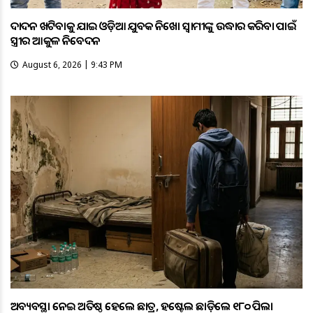
ଦାଦନ ଖଟିବାକୁ ଯାଇ ଓଡ଼ିଆ ଯୁବକ ନିଖୋଜ ସ୍ବାମୀଙ୍କୁ ଉଦ୍ଧାର କରିବା ପାଇଁ
ସ୍ତ୍ରୀର ଆକୁଳ ନିବେଦନ
August 6, 2026 | 9:43 PM
ଅବ୍ୟବସ୍ଥା ନେଇ ଅତିଷ୍ଠ ହେଲେ ଛାତ୍ର, ହଷ୍ଟେଲ ଛାଡ଼ିଲେ ୧୮୦ ପିଲା