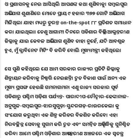
ଓ ପ୍ରଶାସନକୁ ନେଇ ଆସିଥିଲି ଆପଣଙ୍କ କଥା ଶୁଣିବାକୁ। ସମ୍ବଲପୁର
ଅଭିଯୋଗ ଶୁଣାଣିରେ ମୋତେ ପ୍ରାୟ ୯ ହଜାର ୩୭୭ ଗୋଟି ଅଭିଯୋଗ
ମିଳିଥିଲା ଯାହା ମଧ୍ୟରୁ ତୁରନ୍ତ on-the-spot ୮୮ ପ୍ରତିଶତ ସମାଧାନ
କରା ଯାଇଥିଲା। ତେଣୁ ଆଗାମୀ ଦିନରେ ଓଡିଶାର ବିଭିନ୍ନ ଆଭ୍ଯନ୍ତରୀଣ
ଜିଲ୍ଲାକୁ ଯାଇ କେବଳ ଅଭିଯୋଗ ଶୁଣିବ ତାହା ନୁହେଁ, ଯଦି ଆବଶ୍ଯକ
ହୁଏ, ମୁଁ କ୍ଯାବିନେଟ ମିଟିଂ ବି କରିବି ବୋଲି ମୁଖ୍ୟମନ୍ତ୍ରୀ କହିଥିଲେ।
ସେ ପୁଣି କହିଥିଲେ ଯେ ଆମ ସରକାର ରାଜ୍ୟର ପ୍ରତିଟି ଜିଲ୍ଲାକୁ
ଶିଳ୍ପାୟନ କରିବାକୁ ନିଷ୍ପତ୍ତି ନେଇଛନ୍ତି। ଦ୍ରୁତ ବିକାଶ ପାଇଁ ଅନ୍ୟ ଏକ
ମୁଖ୍ୟ ପ୍ରସଙ୍ଗ ହେଉଛି ଗମନାଗମନ। ଏଣୁ ରାଜ୍ୟ ସରକାର ପୂର୍ବ
ଓଡିଶାରୁ ପଶ୍ଚିମ ଓଡ଼ିଶା ପର୍ଯ୍ୟନ୍ତ- ପାରାଦୀପ-ଚୌଦ୍ବାର-ଢେଙ୍କାନାଳ-
ଅନୁଗୁଳ-ସମ୍ବଲପୁର-ଝାରସୁଗୁଡ଼ା-ସୁନ୍ଦରଗଡ଼-ରାଉରକେଲା କୁ
ସଂଯୋଗ କରୁଥିବା ଏକ ଶିଳ୍ପ କରିଡର ବିକଶିତ କରିବେ। ଏହା
ନିରବଚ୍ଛିନ୍ନ ସେବାକୁ ସୁଗମ କରି ଦ୍ରୁତ ଏବଂ ସମନ୍ବିତ ଅଭିବୃଦ୍ଧିକୁ ସୁନିଶ୍ଚିତ
କରିବ। ଆମେ ପଶ୍ଚିମ ଓଡ଼ିଶାର ଆଭ୍ୟନ୍ତରୀଣ ଅଞ୍ଚଳରେ ଏକ ସ୍ବତନ୍ତ୍ର