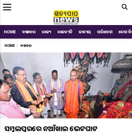
Me
HOME
ବଡ ଖବର
ରାଜ୍ୟ
ରାଜନୀତି
ଜାତୀୟ
ପରିବେଶ
ଦେଶ ବ
HOME
ବଡ ଖବର
ସମ୍ବଲପୁରରେ ନୂଆଁଖାଇ ଭେଟଘାଟ