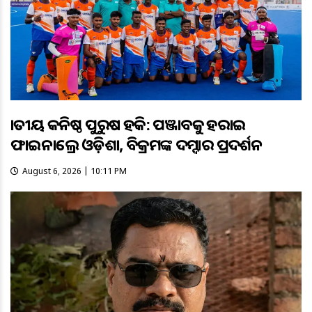
ଜାତୀୟ କନିଷ୍ଠ ପୁରୁଷ ହକି: ପଞ୍ଜାବକୁ ହରାଇ
ଫାଇନାଲ୍ରେ ଓଡ଼ିଶା, ବିକ୍ରମଙ୍କ ଦମ୍ଦାର ପ୍ରଦର୍ଶନ
August 6, 2026 | 10:11 PM