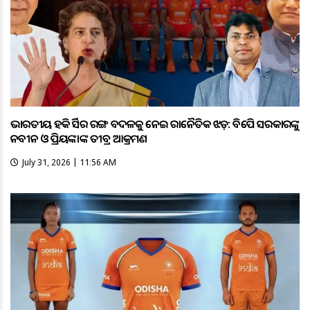
ଭାରତୀୟ ହକି ଜର୍ସିର ରଙ୍ଗ ବଦଳକୁ ନେଇ ରାଜନୈତିକ ଝଡ଼: ବିଜେପି ସରକାରଙ୍କୁ
ନବୀନ ଓ ପ୍ରିୟଙ୍କାଙ୍କ ତୀବ୍ର ଆକ୍ରମଣ
July 31, 2026 | 11:56 AM