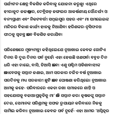
ପର୍ଯ୍ୟଟନ କ୍ଷେତ୍ର ବିକଶିତ କରିବାକୁ ଯୋଜନା କରୁଛୁ। ଏଥିରେ
ହୀରାକୁଦ ଜଳଭଣ୍ଡାର, ଦେବ୍ରିଗଡ଼ ଜଙ୍ଗଲର ଆକର୍ଷଣୀୟ ସୌନ୍ଦର୍ଯ୍ୟ ଓ
ବନ୍ୟପ୍ରାଣୀ ଏବଂ ନିକଟବର୍ତ୍ତୀ ସମ୍ବଲପୁର ସହର ଏବଂ ମା ସମଲେଇଙ୍କ
ମନ୍ଦିରର ବିକାଶ କାର୍ଯ୍ୟ ହାତକୁ ନିଆଯିବ। ହରିଶଙ୍କର-ନୃସିଙ୍ଘନଥ
ପୀଠକୁ ସ୍ଵତନ୍ତ୍ର ଭାବେ ବିକଶିତ କରାଯିବ।
ପରିଶେଷରେ ମୁଖ୍ୟମନ୍ତ୍ରୀ କହିଥିଲେଯେ ନୂଆଖାଇ କେବଳ ଗୋଟିଏ
ଦିନର କି ଦୁଇ ଦିନର ପର୍ବ ନୁହେଁ। ଏହା ହେଉଛି ଗଣପର୍ବ। ବହୁତ ଦିନ
ଧରି ଏହା ଚାଲେ, ବାସି, ତିଆସି ଭାବେ। ଏଣୁ ପଶ୍ଚିମ ଓଡିଶାବାସୀଙ୍କ
ଭାବାବେଗକୁ ସମ୍ମାନ ଜଣାଇ, ଆମ ସରକାର ଚଳିତ ବର୍ଷ ନୂଆଖାଇ
ପରଦିନକୁ ମଧ୍ୟ ସରକାରୀ ଛୁଟି ଭାବେ ଘୋଷଣା କରିଥିଲେ। ନୂଆଖାଇ
ଆମକୁ କହେ- ପରିବାରରେ ଏକତା ରଖ। ସମାଜରେ ଶାନ୍ତି ଓ
ସହଯୋଗକୁ ବଢାଅ।ପ୍ରକୃତିକୁ ମା’ ଭାବି ସମ୍ମାନ କର। କୃଷକଙ୍କୁ ସମ୍ମାନ
ଦେଇ, ସେମାନଙ୍କ ପରିଶ୍ରମକୁ ସଫଳ ରୂପାୟନ କରିବାରେ ନିଜକୁ
ସାମିଲ କରିବା। ନୂଆଖାଇ କେବଳ ପର୍ବ ନୁହେଁ- ଏହା ଆମର ‘ଅସ୍ତିତ୍ୱର