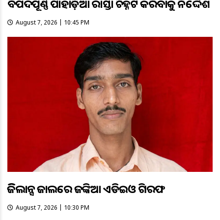
ବିପଦପୂର୍ଣ୍ଣ ପାହାଡ଼ିଆ ରାସ୍ତା ଚିହ୍ନଟ କରିବାକୁ ନିର୍ଦ୍ଦେଶ
August 7, 2026 | 10:45 PM
ଭିଜିଲାନ୍ସ ଜାଲରେ ଜଙ୍କିଆ ଏଡିଇଓ ଗିରଫ
August 7, 2026 | 10:30 PM