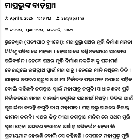
ମହାପ୍ରଭୁଙ୍କ ବାଡ଼ଗ୍ରାହୀ
April 8, 2026 | 1:49 PM
Satyapatha
ବଡ ଖବର
ମୁଖ୍ୟ ଖବର
ରାଜନୀତି
ରାଜ୍ୟ
ଭୁବନେଶ୍ୱର (ସତ୍ୟପାଠ ବ୍ୟୁରୋ): ମହାପ୍ରଭୁଙ୍କ ପଥର ମୂର୍ତ୍ତି ନିର୍ମାଣ ମମତା
ଦିଦିଙ୍କୁ ପଡିପାରେ ମହଙ୍ଗା । ହେଇପାରେ ପଶ୍ଚିମବଙ୍ଗରେ ସରକାର
ପରିବର୍ତ୍ତନ । ତେବେ ପଥର ମୂର୍ତ୍ତି ନିର୍ମାଣ ନକରିବାକୁ ପରାମର୍ଶ
ଦେଇଥିଲେ ଜଗନ୍ନାଥ ସ୍ବାଇଁ ମହାପାତ୍ର । ହେଲେ ମାନି ନଥିଲେ ଦିଦି ।
ଯାହାର ଅଘଟଣ ସ୍ୱରୂପ ଆଗାମୀ ନିର୍ବାଚନ ଫଳାଫଳ ଉପରେ ପଡ଼ିବ
ବୋଲି କହିଛନ୍ତି ଜଗନ୍ନାଥ ସ୍ବାଇଁ ମହାପାତ୍ର ଜଗୁନି ।ସାଧାରଣତଃ ପ୍ରତି
ନିର୍ବାଚନରେ ମମତା ବାନାର୍ଜୀ ଜଗୁନିଙ୍କ ପରାମର୍ଶ ନିଅନ୍ତି । ଦିଦିଙ୍କ ପାଇଁ
ପୂଜାର୍ଚ୍ଚନା କରନ୍ତି ଜଗୁନି ଦାସ ମହାପାତ୍ର । ମହାପ୍ରଭୁଙ୍କ ପାଖରେ ବିଜୟ
କାମନା କରନ୍ତି । ଏଥର କିନ୍ତୁ ଦୀଘା ଜଗନ୍ନାଥ ମନ୍ଦିର ରେ ପଥର ମୂର୍ତ୍ତି
ପୂଜା ହେବା ଅଘଟଣ କରାଇବ ଅର୍ଥାତ୍ ପରିବର୍ତ୍ତନ ହେବା ଭଳି
ପ୍ରତୀୟମାନ ହେଉଛି ବୋଲି ସେ କହିଛନ୍ତି । ସେପଟେ ମହାପ୍ରଭୁଙ୍କ ମୂର୍ତ୍ତି