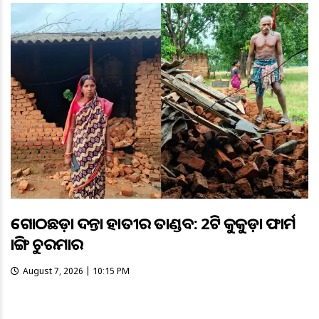
ଗୋଠଛଡ଼ା ଦନ୍ତା ହାତୀର ତାଣ୍ଡବ: 2ଟି କୁକୁଡ଼ା ଫାର୍ମ
ଭାଙ୍ଗି ଚୁରମାର
August 7, 2026 | 10:15 PM