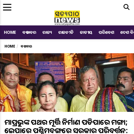
Me
HOME
ବଡ ଖବର
ରାଜ୍ୟ
ରାଜନୀତି
ଜାତୀୟ
ପରିବେଶ
ଦେଶ ବ
HOME
ବଡ ଖବର
ମହାପ୍ରଭୁଙ୍କ ପଥର ମୂର୍ତ୍ତି ନିର୍ମାଣ ପଡିପାରେ ମହଙ୍ଗା;
ହେଇପାରେ ପଶ୍ଚିମବଙ୍ଗରେ ସରକାର ପରିବର୍ତ୍ତନ: