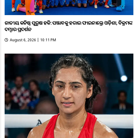
ଜାତୀୟ କନିଷ୍ଠ ପୁରୁଷ ହକି: ପଞ୍ଜାବକୁ ହରାଇ ଫାଇନାଲ୍ରେ ଓଡ଼ିଶା, ବିକ୍ରମଙ୍କ
ଦମ୍ଦାର ପ୍ରଦର୍ଶନ
August 6, 2026 | 10:11 PM