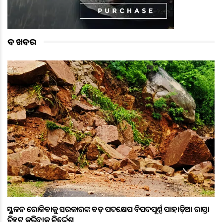
ବଡ ଖବର
ଭୂସ୍ଖଳନ ରୋକିବାକୁ ସରକାରଙ୍କ ବଡ଼ ପଦକ୍ଷେପ ବିପଦପୂର୍ଣ୍ଣ ପାହାଡ଼ିଆ ରାସ୍ତା
ଚିହ୍ନଟ କରିବାକୁ ନିର୍ଦ୍ଦେଶ