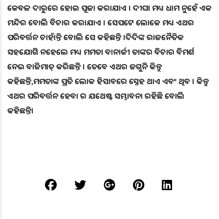
କେବଳ ଦାରୁରେ ହୋଇ ପୂଜା କରାଯାଏ । ଦୀଘା ମଧ୍ୟ ଧାମ ନୁହେଁ ଏକ
ମନ୍ଦିର ବୋଲି ବିଚାର କରାଯାଏ । ସେପଟେ ଲୋକେ ମଧ୍ୟ ଏଥର
ପରିବର୍ତ୍ତନ ଚାହାଁନ୍ତି ବୋଲି ସେ କହିଛନ୍ତି ।ଦିଦିଙ୍କ ରାଜନୈତିକ
ସହଯୋଗି ନହେଲେ ମଧ୍ୟ ମମତା ବାନାର୍ଜୀ ତାଙ୍କର ବିଚାର ବିମର୍ଶ
ନେଇ ବାଜିମାତ୍ କରିଛନ୍ତି । ତେବେ ଏଥର ଜଗୁନି କିନ୍ତୁ
କହିଛନ୍ତି,ମମତାଙ୍କ ପ୍ରତି ଲୋକ ହିସାବରେ ସ୍ନେହ ଥାଏ ଏବଂ ଥିବ । କିନ୍ତୁ
ଏଥର ପରିବର୍ତ୍ତନ ହେବା ର ଯଥେଷ୍ଟ ସମ୍ଭାବନା ରହିଛି ବୋଲି
କହିଛନ୍ତି।