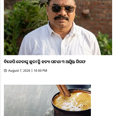
ବିଜେପି ନେତାଙ୍କୁ ଛୁରୀ ଭୁସି ହତ୍ୟା ଘଟଣା ୩ ଅଭିଯୁକ୍ତ ଗିରଫ
August 7, 2026 | 10:00 PM