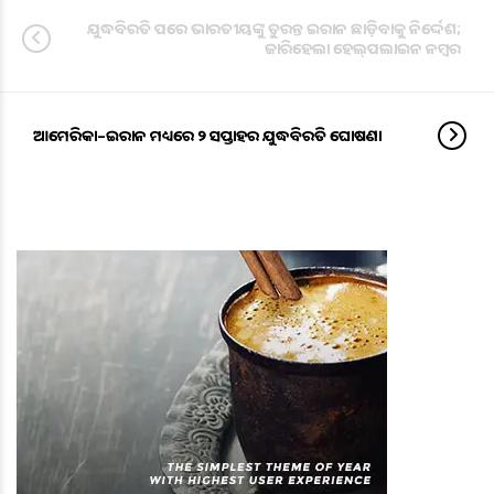
ଯୁଦ୍ଧବିରତି ପରେ ଭାରତୀୟଙ୍କୁ ତୁରନ୍ତ ଇରାନ ଛାଡ଼ିବାକୁ ନିର୍ଦ୍ଦେଶ;
ଜାରିହେଲା ହେଲ୍‌ପଲାଇନ ନମ୍ବର
ଆମେରିକା–ଇରାନ ମଧ୍ୟରେ ୨ ସପ୍ତାହର ଯୁଦ୍ଧବିରତି ଘୋଷଣା