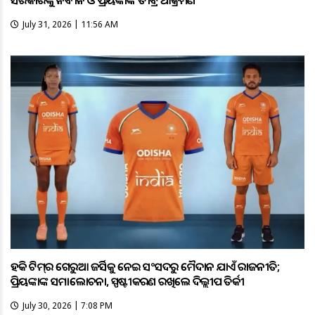
July 31, 2026 | 11:56 AM
ହକି ଟିମ୍‌ର ଗେରୁଆ ଜର୍ସିକୁ ନେଇ ସଂସଦରୁ ମୈଦାନ ଯାଏଁ ରାଜନୀତି;
ପ୍ରିୟଙ୍କାଙ୍କ ସମାଲୋଚନା, ସ୍ପଷ୍ଟୀକରଣ ରଖିଲେ ଦିଲ୍ଲୀପ ତିର୍କୀ
July 30, 2026 | 7:08 PM