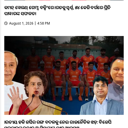
କମନ୍ ୱେଲଥ୍ ଗେମ୍ସ: ବକ୍ସିଂରେ ଭାରତକୁ ସ୍ବର୍ଣ୍ଣ, ୫୪ କେଜି ବର୍ଗରେ ପ୍ରିତି
ପାୱାରଙ୍କ ସଫଳତା
August 1, 2026 | 4:58 PM
ଭାରତୀୟ ହକି ଜର୍ସିର ରଙ୍ଗ ବଦଳକୁ ନେଇ ରାଜନୈତିକ ଝଡ଼: ବିଜେପି
ସରକାରଙ୍କୁ ନବୀନ ଓ ପ୍ରିୟଙ୍କାଙ୍କ ତୀବ୍ର ଆକ୍ରମଣ