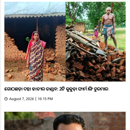
ଗୋଠଛଡ଼ା ଦନ୍ତା ହାତୀର ତାଣ୍ଡବ: 2ଟି କୁକୁଡ଼ା ଫାର୍ମ ଭାଙ୍ଗି ଚୁରମାର
August 7, 2026 | 10:15 PM