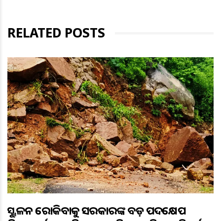
RELATED POSTS
ଭୂସ୍ଖଳନ ରୋକିବାକୁ ସରକାରଙ୍କ ବଡ଼ ପଦକ୍ଷେପ