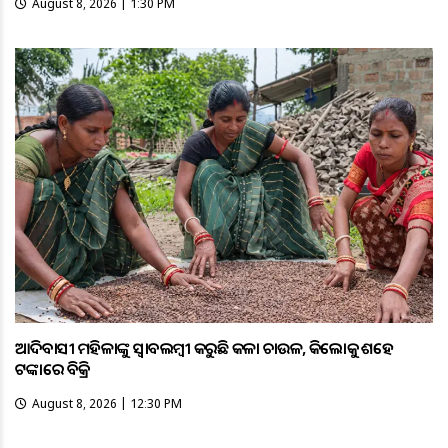
August 8, 2026 | 1:30 PM
ଆଦିବାସୀ ମହିଳାଙ୍କୁ ସ୍ଵାବଲମ୍ଵୀ କରୁଛି କଳା ଚାଉଳ, କିଲୋକୁ ଶହେ
ଟଙ୍କାରେ ବିକ୍ରି
August 8, 2026 | 12:30 PM