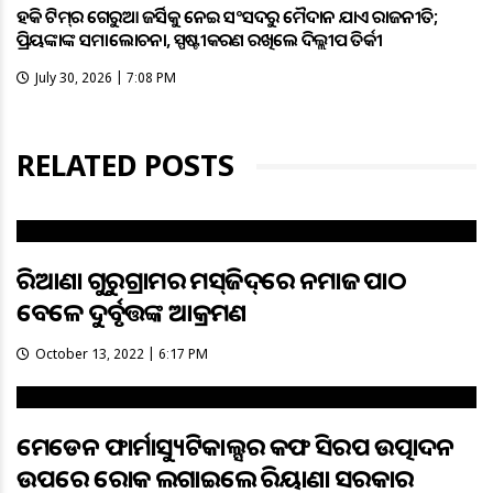
ହକି ଟିମ୍‌ର ଗେରୁଆ ଜର୍ସିକୁ ନେଇ ସଂସଦରୁ ମୈଦାନ ଯାଏଁ ରାଜନୀତି;
ପ୍ରିୟଙ୍କାଙ୍କ ସମାଲୋଚନା, ସ୍ପଷ୍ଟୀକରଣ ରଖିଲେ ଦିଲ୍ଲୀପ ତିର୍କୀ
July 30, 2026 | 7:08 PM
RELATED POSTS
ହରିଆଣା ଗୁରୁଗ୍ରାମର ମସ୍‌ଜିଦ୍‌ରେ ନମାଜ ପାଠ
ବେଳେ ଦୁର୍ବୃତ୍ତଙ୍କ ଆକ୍ରମଣ
October 13, 2022 | 6:17 PM
ମେଡେନ ଫାର୍ମାସ୍ୟୁଟିକାଲ୍ସର କଫ ସିରପ ଉତ୍ପାଦନ
ଉପରେ ରୋକ ଲଗାଇଲେ ହରିୟାଣା ସରକାର