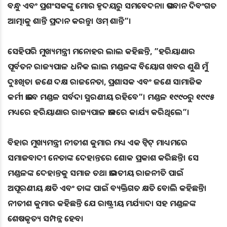
ବନ୍ଧୁ ଏବଂ ପ୍ରଶଂସକଙ୍କୁ ମୋର ହୃଦୟରୁ ସମବେଦନା। ଭଗବାନ ଦିବଂଗତ
ଆତ୍ମାକୁ ଶାନ୍ତି ପ୍ରଦାନ କରନ୍ତୁ। ଓମ୍‌ ଶାନ୍ତି”।
ସେହିପରି ମୁଖ୍ୟମନ୍ତ୍ରୀ ମନୋହର ଲାଲ କହିଛନ୍ତି, ”ହରିୟାଣାର
ପୂର୍ବତନ ରାଜ୍ୟପାଳ ଧନିକ ଲାଲ ମଣ୍ଡଳଙ୍କ ବିୟୋଗ ଖବର ଶୁଣି ମୁଁ
ଦୁଃଖିତ। ଜଣେ ଦକ୍ଷ ରାଜନେତା, ପ୍ରଶାସକ ଏବଂ ଜଣେ ସାମାଜିକ
କର୍ମୀ ଭାବେ ମଣ୍ଡଳ ସର୍ବଦା ସ୍ମରଣୀୟ ରହିବେ”। ମଣ୍ଡଳ ୧୯୯୦ରୁ ୧୯୯୫
ମଧ୍ୟରେ ହରିୟାଣାର ରାଜ୍ୟପାଳ ଭାବରେ କାର୍ଯ୍ୟ କରିଥିଲେ”।
ବିହାର ମୁଖ୍ୟମନ୍ତ୍ରୀ ନୀତୀଶ କୁମାର ମଧ୍ୟ ଏକ ଟ୍ବିଟ୍‌ ମାଧ୍ୟମରେ
ସମାଜବାଦୀ ନେତାଙ୍କ ଦେହାନ୍ତରେ ଶୋକ ପ୍ରକାଶ କରିଛନ୍ତି। ସେ
ମଣ୍ଡଳଙ୍କ ଦେହାନ୍ତକୁ ସମାଜ ତଥା ଭାରତୀୟ ରାଜନୀତି ପାଇଁ
ଅପୂରଣୀୟ କ୍ଷତି ଏବଂ ତାଙ୍କ ପାଇଁ ବ୍ୟକ୍ତିଗତ କ୍ଷତି ବୋଲି କହିଛନ୍ତି।
ନୀତୀଶ କୁମାର କହିଛନ୍ତି ଯେ ରାଷ୍ଟ୍ରୀୟ ମର୍ଯ୍ୟାଦା ସହ ମଣ୍ଡଳଙ୍କ
ଶେଷକୃତ୍ୟ ସମ୍ପନ୍ନ ହେବ।