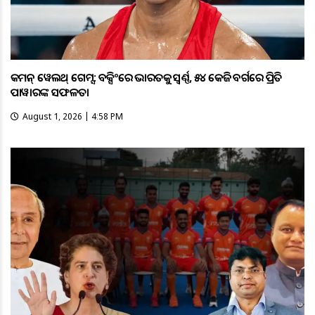
କମନ୍ ୱେଲଥ୍ ଗେମ୍ସ: ବକ୍ସିଂରେ ଭାରତକୁ ସ୍ବର୍ଣ୍ଣ, ୫୪ କେଜି ବର୍ଗରେ ପ୍ରିତି
ପାୱାରଙ୍କ ସଫଳତା
August 1, 2026 | 4:58 PM