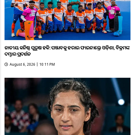
ଜାତୀୟ କନିଷ୍ଠ ପୁରୁଷ ହକି: ପଞ୍ଜାବକୁ ହରାଇ ଫାଇନାଲ୍ରେ ଓଡ଼ିଶା, ବିକ୍ରମଙ୍କ
ଦମ୍ଦାର ପ୍ରଦର୍ଶନ
August 6, 2026 | 10:11 PM