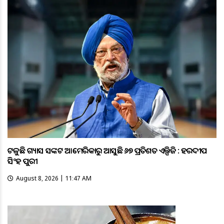
ଟଳୁଛି ଗ୍ୟାସ ସଙ୍କଟ ଆମେରିକାରୁ ଆସୁଛି ୬୭ ପ୍ରତିଶତ ଏଲ୍ପିଜି : ହରଦୀପ
ସିଂହ ପୁରୀ
August 8, 2026 | 11:47 AM