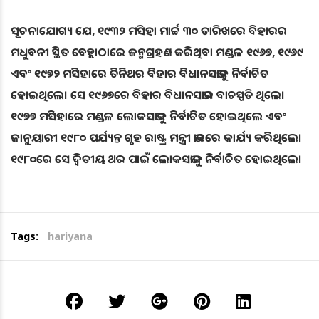
ସୂଚନାଯୋଗ୍ୟ ଯେ, ୧୯୩୨ ମସିହା ମାର୍ଚ୍ଚ ୩୦ ତାରିଖରେ ବିହାରର
ମଧୁବନୀ ସ୍ଥିତ ବେହ୍ଲାଠାରେ ଜନ୍ମଗ୍ରହଣ କରିଥିବା ମଣ୍ଡଳ ୧୯୬୭, ୧୯୬୯
ଏବଂ ୧୯୭୨ ମସିହାରେ ତିନିଥର ବିହାର ବିଧାନସଭାକୁ ନିର୍ବାଚିତ
ହୋଇଥିଲେ। ସେ ୧୯୬୭ରେ ବିହାର ବିଧାନସଭାର ବାଚସ୍ପତି ଥିଲେ।
୧୯୭୭ ମସିହାରେ ମଣ୍ଡଳ ଲୋକସଭାକୁ ନିର୍ବାଚିତ ହୋଇଥିଲେ ଏବଂ
ଜାନୁୟାରୀ ୧୯୮୦ ପର୍ଯ୍ୟନ୍ତ ଗୃହ ରାଷ୍ଟ୍ର ମନ୍ତ୍ରୀ ଭାବରେ କାର୍ଯ୍ୟ କରିଥିଲେ।
୧୯୮୦ରେ ସେ ଦ୍ୱିତୀୟ ଥର ପାଇଁ ଲୋକସଭାକୁ ନିର୍ବାଚିତ ହୋଇଥିଲେ।
Tags:
hariyana