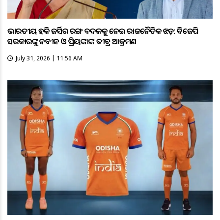
ଭାରତୀୟ ହକି ଜର୍ସିର ରଙ୍ଗ ବଦଳକୁ ନେଇ ରାଜନୈତିକ ଝଡ଼: ବିଜେପି
ସରକାରଙ୍କୁ ନବୀନ ଓ ପ୍ରିୟଙ୍କାଙ୍କ ତୀବ୍ର ଆକ୍ରମଣ
July 31, 2026 | 11:56 AM