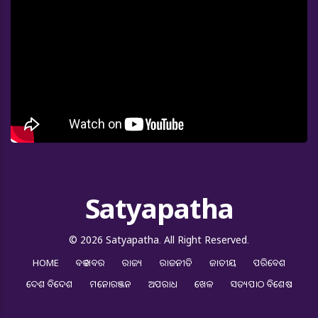
Satyapatha
© 2026 Satyapatha. All Right Reserved.
HOME
ବଡ ଖବର
ରାଜ୍ୟ
ରାଜନୀତି
ଜାତୀୟ
ପରିବେଶ
ଦେଶ ବିଦେଶ
ମନୋରଞ୍ଜନ
ଅପରାଧ
ଖେଳ
ସତ୍ୟପାଠ ବିଶେଷ