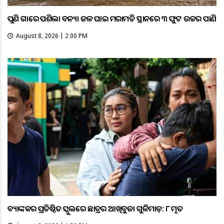
ପୁଣି ଗାଁରେ ପଶିଲା ବନ୍ୟା ଜଳ ଘାଇ ମରାମତି ସ୍ଥାନରେ ୩ ଫୁଟ ଉଚ୍ଚର ପାଣି
August 8, 2026 | 2:00 PM
ବ୍ୟାଙ୍କକର ପ୍ରତିଷ୍ଠିତ ସ୍କୁଲରେ ଛାତ୍ରର ଆଖିବୁଜା ଗୁଳିମାଡ଼: ୮ ମୃତ