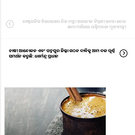
ରାଷ୍ଟ୍ରପତିଙ୍କ ବିରୋଧରେ ନିଜ ମନ୍ତ୍ରୀ ଅଶାଳୀନ ଟିପ୍ପଣୀ ଦେବା ନେଇ
କ୍ଷମା ମାଗିଲେ ପଶ୍ଚିମବଙ୍ଗ ମୁଖ୍ୟମନ୍ତ୍ରୀ
ଚାଷୀ ଆନ୍ଦୋଳନ ଏବଂ ପଦ୍ମପୁର ଜିଲ୍ଲା ଗଠନ ଦାବିକୁ ଆମ ଦଳ ପୂର୍ଣ୍ଣ
ସମର୍ଥନ କରୁଛି: ଧର୍ମେନ୍ଦ୍ର ପ୍ରଧାନ