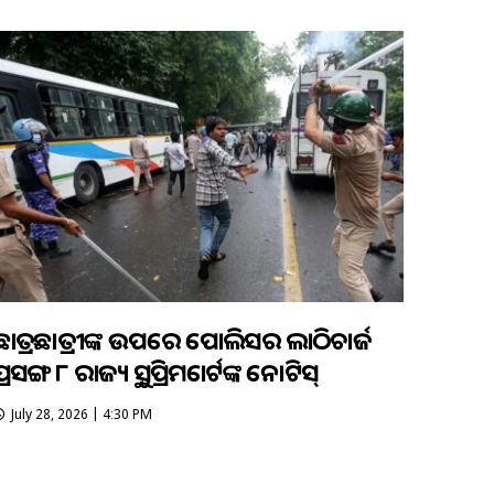
ଛାତ୍ରଛାତ୍ରୀଙ୍କ ଉପରେ ପୋଲିସର ଲାଠିଚାର୍ଜ
୍ରସଙ୍ଗ ୮ ରାଜ୍ୟକୁ ସୁପ୍ରିମକୋର୍ଟଙ୍କ ନୋଟିସ୍
July 28, 2026 | 4:30 PM