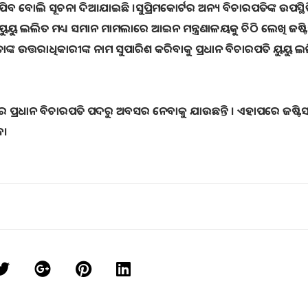
ଯିବ ବୋଲି ସୂଚନା ଦିଆଯାଇଛି ।ସୁପ୍ରିମକୋର୍ଟର ଅନ୍ୟ ବିଚାରପତିଙ୍କ ଉପସ୍ଥ
ଟିସ ୟୁୟୁ ଲଲିତ ମଧ୍ୟ ସମାନ ମାମଲାରେ ଆଇନ ମନ୍ତ୍ରଣାଳୟକୁ ଚିଠି ଲେଖି ଜଷ୍ଟ
 ତାଙ୍କ ଉତ୍ତରାଧିକାରୀଙ୍କ ନାମ ସୁପାରିଶ କରିବାକୁ ପ୍ରଧାନ ବିଚାରପତି ୟୁୟୁ ଲଲ
 ରେ ପ୍ରଧାନ ବିଚାରପତି ପଦରୁ ଅବସର ନେବାକୁ ଯାଉଛନ୍ତି । ଏହାପରେ ଜଷ୍ଟି
େ।