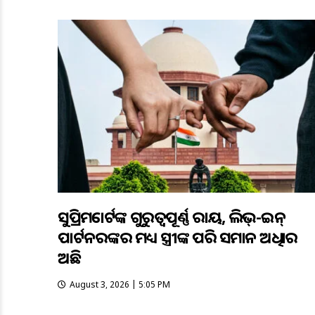
ସୁପ୍ରିମକୋର୍ଟଙ୍କ ଗୁରୁତ୍ୱପୂର୍ଣ୍ଣ ରାୟ, ଲିଭ୍-ଇନ୍
ପାର୍ଟନରଙ୍କର ମଧ୍ୟ ସ୍ତ୍ରୀଙ୍କ ପରି ସମାନ ଅଧିକାର
ଅଛି
August 3, 2026 | 5:05 PM