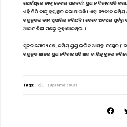
ଯେଉଁଥିରେ ତାଙ୍କୁ ଦେଶର ପରବର୍ତ୍ତୀ ପ୍ରଧାନ ବିଚାରପତି କରା
ଏହି ଚିଠି ତାଙ୍କୁ ହସ୍ତାନ୍ତର କରାଯାଇଛି । ଏହା ବ୍ୟତୀତ ଜଷ୍
ଚନ୍ଦ୍ରଚୂଡଙ୍କ ନାମ ସୁପାରିଶ କରିଛନ୍ତି । ତେବେ ଅବସର ପୂର୍ବରୁ
ଆଇନ ବିଭାଗ ପକ୍ଷରୁ କୁହାଯାଇଥିଲା ।
ସୂଚନାଯୋଗ୍ୟ ଯେ, ଜଷ୍ଟିସ୍ ୟୁୟୁ ଲଲିତ ଆସନ୍ତା ନଭେମ୍ବର ୮
ଚନ୍ଦ୍ରଚୂଡ ଭାରତର ପ୍ରଧାନବିଚାରପତି ଭାବେ ଦାୟିତ୍ଵ ଗ୍ରହଣ କରିବ
Tags:
cji
,
supreme court