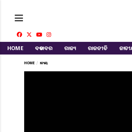
HOME
ବଡ ଖବର
ରାଜ୍ୟ
ରାଜନୀତି
ଜାତ
HOME
ଜାତୀୟ