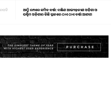
ଚାରପତି
ଆଜିଠୁ ରାଜ୍ୟରେ କମିବ ବର୍ଷା: ଦକ୍ଷିଣ ଆଭ୍ୟନ୍ତରୀଣ ଓଡ଼ିଶା ଓ
ପଶ୍ଚିମ ଓଡ଼ିଶାର କିଛି ସ୍ଥାନରେ ଠାଏ ଠାଏ ବର୍ଷା ଆଶଙ୍କା