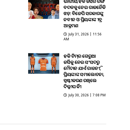
ଭାରତୀୟ ହକି ଜର୍ସିର ରଙ୍ଗ
ବଦଳକୁ ନେଇ ରାଜନୈତିକ
ଝଡ଼: ବିଜେପି ସରକାରଙ୍କୁ
ନବୀନ ଓ ପ୍ରିୟଙ୍କାଙ୍କ ତୀବ୍ର
ଆକ୍ରମଣ
July 31, 2026 | 11:56
AM
ହକି ଟିମ୍‌ର ଗେରୁଆ
ଜର୍ସିକୁ ନେଇ ସଂସଦରୁ
ମୈଦାନ ଯାଏଁ ରାଜନୀତି;
ପ୍ରିୟଙ୍କାଙ୍କ ସମାଲୋଚନା,
ସ୍ପଷ୍ଟୀକରଣ ରଖିଲେ
ଦିଲ୍ଲୀପ ତିର୍କୀ
July 30, 2026 | 7:08 PM