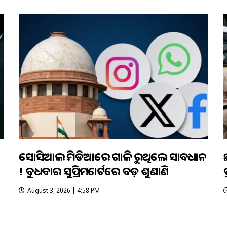
ସୋସିଆଲ ମିଡିଆରେ ଗାଳି କରୁଥିଲେ ସାବଧାନ
! ବୁଧବାର ସୁପ୍ରିମକୋର୍ଟରେ ବଡ଼ ଶୁଣାଣି
ପ
August 3, 2026 | 4:58 PM