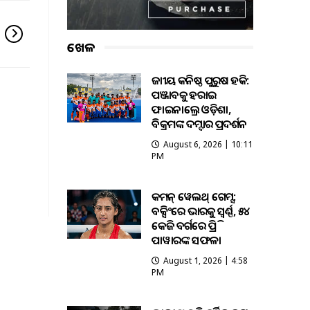
ଖେଳ
ଜାତୀୟ କନିଷ୍ଠ ପୁରୁଷ ହକି:
ପଞ୍ଜାବକୁ ହରାଇ
ଫାଇନାଲ୍ରେ ଓଡ଼ିଶା,
ବିକ୍ରମଙ୍କ ଦମ୍ଦାର ପ୍ରଦର୍ଶନ
August 6, 2026 | 10:11
PM
କମନ୍ ୱେଲଥ୍ ଗେମ୍ସ:
ବକ୍ସିଂରେ ଭାରତକୁ ସ୍ବର୍ଣ୍ଣ, ୫୪
କେଜି ବର୍ଗରେ ପ୍ରିତି
ପାୱାରଙ୍କ ସଫଳତା
August 1, 2026 | 4:58
PM