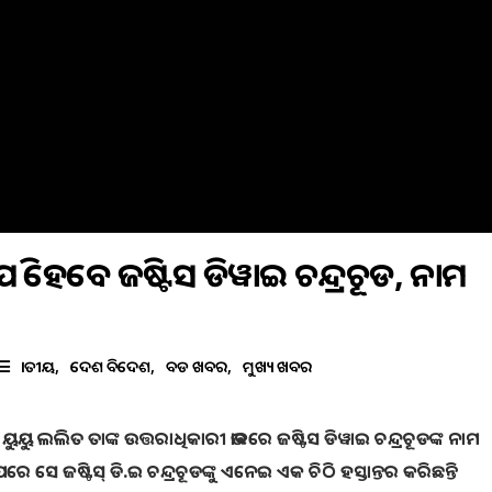
ି ହେବେ ଜଷ୍ଟିସ ଡିୱାଇ ଚନ୍ଦ୍ରଚୂଡ, ନାମ
ଜାତୀୟ
ଦେଶ ବିଦେଶ
ବଡ ଖବର
ମୁଖ୍ୟ ଖବର
ୁୟୁ ଲଲିତ ତାଙ୍କ ଉତ୍ତରାଧିକାରୀ ଭାବରେ ଜଷ୍ଟିସ ଡିୱାଇ ଚନ୍ଦ୍ରଚୂଡଙ୍କ ନାମ
ସେ ଜଷ୍ଟିସ୍ ଡି.ଇ ଚନ୍ଦ୍ରଚୂଡଙ୍କୁ ଏନେଇ ଏକ ଚିଠି ହସ୍ତାନ୍ତର କରିଛନ୍ତି