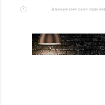
ଜଷ୍ଟିସ ଚନ୍ଦ୍ରଚୂଡ ହେବେ ପରବର୍ତ୍ତୀ ପ୍ରଧାନ ବି