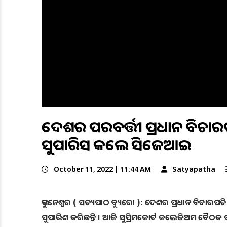
ଦେଶର ପରବର୍ତ୍ତୀ ପ୍ରଧାନ ବିଚାରପତ
ସୁପାରିସ କଲେ ସିଜେଆଇ
October 11, 2022 | 11:44 AM
Satyapatha
ଭୁବନେଶ୍ୱର ( ସତ୍ୟପାଠ ବ୍ୟୁରୋ ): ଦେଶର ପ୍ରଧାନ ବିଚାରପତି ୟ
ସୁପାରିଶ କରିଛନ୍ତି । ଆଜି ସୁପ୍ରିମକୋର୍ଟ କଲେଜିଅମ ବୈଠକ ପରେ 