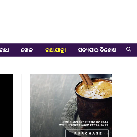
ରାଧ
ଖେଳ
ରଥ ଯାତ୍ରା
ସତ୍ୟପାଠ ବିଶେଷ