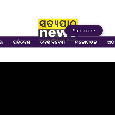
Subscribe
ୀୟ
ପରିବେଶ
ଦେଶ ବିଦେଶ
ମନୋରଞ୍ଜନ
ଅପ