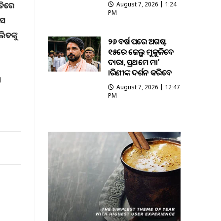
ିତିରେ
August 7, 2026 | 1:24
PM
ିସ
ିତଙ୍କୁ
୨୬ ବର୍ଷ ପରେ ଅଗଷ୍ଟ
୧୫ରେ ଜେଲ୍ରୁ ମୁକୁଳିବେ
ଦାରା, ପ୍ରଥମେ ମା’
ତାରିଣୀଙ୍କ ଦର୍ଶନ କରିବେ
ସ
August 7, 2026 | 12:47
PM