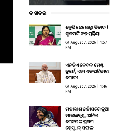
ବଡ ଖବର
ତେଜୁଛି ରେଭେନ୍ସା ବିବାଦ !
କୁଳପତିଙ୍କ ବଡ଼ ପ୍ରତିକ୍ରିୟା
August 7, 2026 | 1:57
PM
ଏନଡିଏ କେବଳ ମେଣ୍ଟ
ନୁହେଁ, ଏହା ଏକ ପରିବାର:
ମୋଦୀ
August 7, 2026 | 1:46
PM
ମହାକାଶ ଇତିହାସରେ ନୂଆ
ମାଇଲଖୁଣ୍ଟ, ଅନିଲ
ମେନନଙ୍କ ପ୍ରଥମ
ସ୍ପେସ୍ୱ୍ୱାକ୍ ସଫଳ