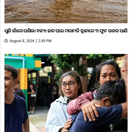
ପୁଣି ଗାଁରେ ପଶିଲା ବନ୍ୟା ଜଳ ଘାଇ ମରାମତି ସ୍ଥାନରେ ୩ ଫୁଟ ଉଚ୍ଚର ପାଣି
August 8, 2026 | 2:00 PM