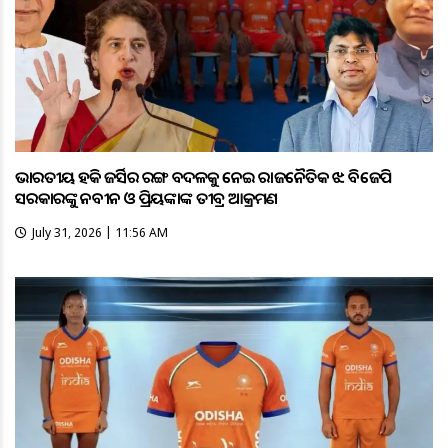
ଭାରତୀୟ ହକି ଜର୍ସିର ରଙ୍ଗ ବଦଳକୁ ନେଇ ରାଜନୈତିକ ଝଡ଼: ବିଜେପି
ସରକାରଙ୍କୁ ନବୀନ ଓ ପ୍ରିୟଙ୍କାଙ୍କ ତୀବ୍ର ଆକ୍ରମଣ
July 31, 2026 | 11:56 AM