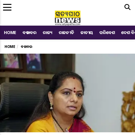
Me
HOME
ବଡ ଖବର
ରାଜ୍ୟ
ରାଜନୀତି
ଜାତୀୟ
ପରିବେଶ
ଦେଶ ବ
HOME
ବଡ ଖବର