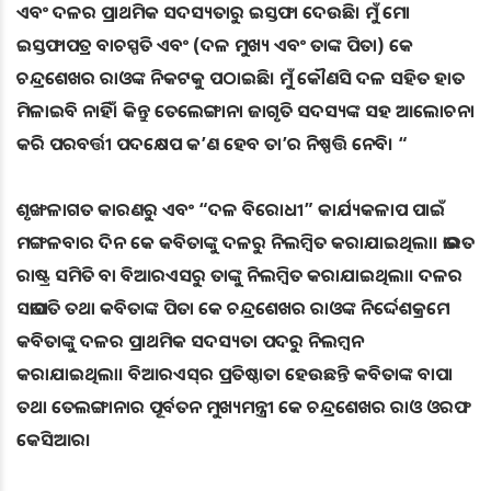
ଏବଂ ଦଳର ପ୍ରାଥମିକ ସଦସ୍ୟତାରୁ ଇସ୍ତଫା ଦେଉଛି। ମୁଁ ମୋ
ଇସ୍ତଫାପତ୍ର ବାଚସ୍ପତି ଏବଂ (ଦଳ ମୁଖ୍ୟ ଏବଂ ତାଙ୍କ ପିତା) କେ
ଚନ୍ଦ୍ରଶେଖର ରାଓଙ୍କ ନିକଟକୁ ପଠାଇଛି। ମୁଁ କୌଣସି ଦଳ ସହିତ ହାତ
ମିଳାଇବି ନାହିଁ। କିନ୍ତୁ ତେଲେଙ୍ଗାନା ଜାଗୃତି ସଦସ୍ୟଙ୍କ ସହ ଆଲୋଚନା
କରି ପରବର୍ତ୍ତୀ ପଦକ୍ଷେପ କ’ଣ ହେବ ତା’ର ନିଷ୍ପତ୍ତି ନେବି। “
ଶୃଙ୍ଖଳାଗତ କାରଣରୁ ଏବଂ “ଦଳ ବିରୋଧୀ” କାର୍ଯ୍ୟକଳାପ ପାଇଁ
ମଙ୍ଗଳବାର ଦିନ କେ କବିତାଙ୍କୁ ଦଳରୁ ନିଲମ୍ବିତ କରାଯାଇଥିଲା। ଭାରତ
ରାଷ୍ଟ୍ର ସମିତି ବା ବିଆରଏସରୁ ତାଙ୍କୁ ନିଲମ୍ବିତ କରାଯାଇଥିଲା। ଦଳର
ସଭାପତି ତଥା କବିତାଙ୍କ ପିତା କେ ଚନ୍ଦ୍ରଶେଖର ରାଓଙ୍କ ନିର୍ଦ୍ଦେଶକ୍ରମେ
କବିତାଙ୍କୁ ଦଳର ପ୍ରାଥମିକ ସଦସ୍ୟତା ପଦରୁ ନିଲମ୍ବନ
କରାଯାଇଥିଲା। ବିଆରଏସ୍‌ର ପ୍ରତିଷ୍ଠାତା ହେଉଛନ୍ତି କବିତାଙ୍କ ବାପା
ତଥା ତେଲଙ୍ଗାନାର ପୂର୍ବତନ ମୁଖ୍ୟମନ୍ତ୍ରୀ କେ ଚନ୍ଦ୍ରଶେଖର ରାଓ ଓରଫ
କେସିଆର।