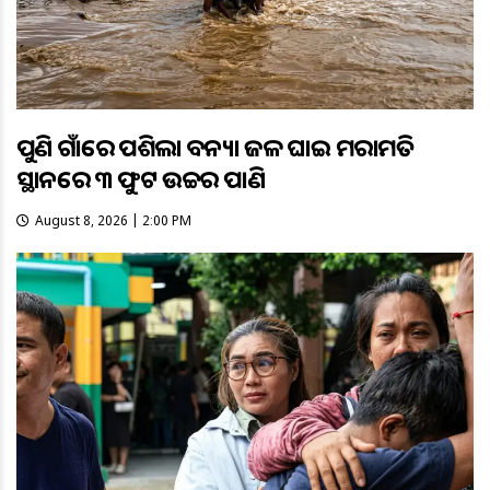
ପୁଣି ଗାଁରେ ପଶିଲା ବନ୍ୟା ଜଳ ଘାଇ ମରାମତି
ସ୍ଥାନରେ ୩ ଫୁଟ ଉଚ୍ଚର ପାଣି
August 8, 2026 | 2:00 PM