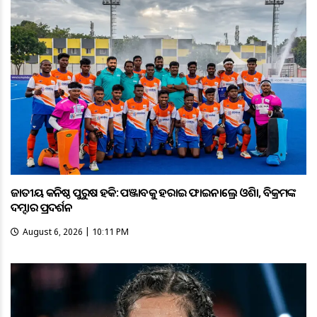
ଜାତୀୟ କନିଷ୍ଠ ପୁରୁଷ ହକି: ପଞ୍ଜାବକୁ ହରାଇ ଫାଇନାଲ୍ରେ ଓଡ଼ିଶା, ବିକ୍ରମଙ୍କ
ଦମ୍ଦାର ପ୍ରଦର୍ଶନ
August 6, 2026 | 10:11 PM