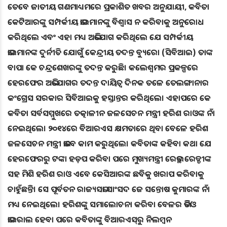
ତେବେ ଜାତୀୟ ଗଣମାଧ୍ୟମରେ ପ୍ରକାଶିତ ଖବର ଅନୁଯାୟୀ, କବିତା
କେଟିଆରଙ୍କୁ ସମ୍ପର୍କୀୟ ଭାଇମାନଙ୍କୁ ବିଶ୍ୱାସ ନ କରିବାକୁ ଅନୁରୋଧ
କରିଥିଲେ ଏବଂ ଏହା ମଧ୍ୟ ଅଭିଯୋଗ କରିଥିଲେ ଯେ ସମ୍ପର୍କୀୟ
ଭାଇମାନଙ୍କ ଦୁର୍ନୀତି ଯୋଗୁଁ କେନ୍ଦ୍ରୀୟ ତଦନ୍ତ ବ୍ୟୁରୋ (ସିବିଆଇ) ତାଙ୍କ
ବାପା କେ ଚନ୍ଦ୍ରଶେଖରଙ୍କୁ ତଦନ୍ତ କରୁଛି। କଲେଶ୍ୱମର ପ୍ରକଳ୍ପରେ
ହେରଫେର ଅଭିଯୋଗର ତଦନ୍ତ ଦାୟିତ୍ୱ ଦିନକ ତଳେ ତେଲଙ୍ଗାନାର
କଂଗ୍ରେସ ସରକାର ସିବିଆଇକୁ ହସ୍ତାନ୍ତର କରିଥିଲେ। ଏହାପରେ କେ
କବିତା ସର୍ବସମ୍ମୁଖରେ ତତ୍କାଳୀନ ଜଳସେଚନ ମନ୍ତ୍ରୀ ହରିଶ ରାଓଙ୍କ ନାଁ
ନେଇଥିଲେ। ୨୦୧୪ରେ ବିଆରଏସ କ୍ଷମତାରେ ଥିବା ବେଳେ ହରିଶ
ଜଳସେଚନ ମନ୍ତ୍ରୀ ଭାବେ କାମ କରୁଥିଲେ। କବିତାଙ୍କ କହିବା କଥା ଯେ
ହେରଫେରରୁ ଟଙ୍କା ହଡ଼ପ କରିବା ପରେ ମୁଖ୍ୟମନ୍ତ୍ରୀ ରେଭନ୍ଥ ରେଡ୍ଡୀଙ୍କ
ସହ ମିଶି ହରିଶ ରାଓ ଏବେ କେସିଆରଙ୍କ ଛବିକୁ ଖରାପ କରିବାକୁ
ଚାହୁଁଛନ୍ତି। ସେ ପୂର୍ବତନ ରାଜ୍ୟସଭା ସାଂସଦ ଜେ ସନ୍ତୋଷ କୁମାରଙ୍କ ନାଁ
ମଧ୍ୟ ନେଇଥିଲେ। ହରିଶଙ୍କୁ ସମାଲୋଚନା କରିବା ବେଳର ଭିଡିଓ
ଭାଇରାଲ ହେବା ପରେ କବିତାଙ୍କୁ ବିଆରଏସ୍‌ରୁ ନିଲମ୍ବନ