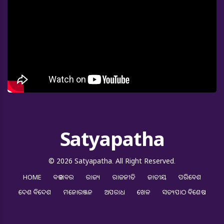
Satyapatha
© 2026 Satyapatha. All Right Reserved.
HOME
ବଡ ଖବର
ରାଜ୍ୟ
ରାଜନୀତି
ଜାତୀୟ
ପରିବେଶ
ଦେଶ ବିଦେଶ
ମନୋରଞ୍ଜନ
ଅପରାଧ
ଖେଳ
ସତ୍ୟପାଠ ବିଶେଷ