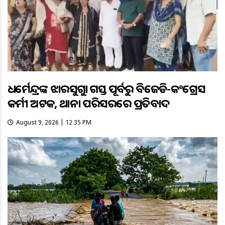
ଧର୍ମେନ୍ଦ୍ରଙ୍କ ଝାରସୁଗୁଡ଼ା ଗସ୍ତ ପୂର୍ବରୁ ବିଜେଡି-କଂଗ୍ରେସ
କର୍ମୀ ଅଟକ, ଥାନା ପରିସରରେ ପ୍ରତିବାଦ
August 9, 2026 | 12:35 PM