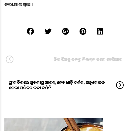
କରାଯାଇଥିଲା।
ନିଜ ଝିଅକୁ ଦଳରୁ ନିଲମ୍ବନ କଲେ କେସିଆର
ଶ୍ରୀମନ୍ଦିରରେ ଖୁବଶୀଘ୍ର ଆରମ୍ଭ ହେବ ଧାଡ଼ି ଦର୍ଶନ, ଅନୁମୋଦନ
ଦେଲା ପରିକଚାଳନା କମିଟି