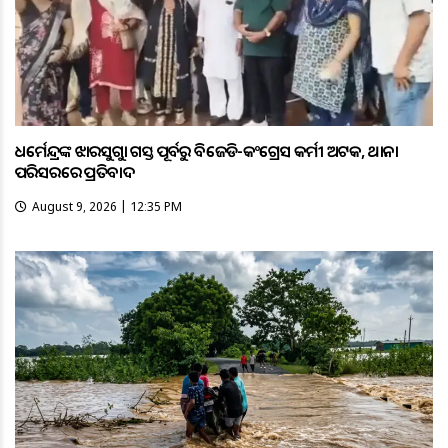
ଧର୍ମେନ୍ଦ୍ରଙ୍କ ଝାରସୁଗୁଡ଼ା ଗସ୍ତ ପୂର୍ବରୁ ବିଜେଡି-କଂଗ୍ରେସ କର୍ମୀ ଅଟକ, ଥାନା
ପରିସରରେ ପ୍ରତିବାଦ
August 9, 2026 | 12:35 PM