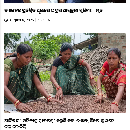
ବ୍ୟାଙ୍କକର ପ୍ରତିଷ୍ଠିତ ସ୍କୁଲରେ ଛାତ୍ରର ଆଖିବୁଜା ଗୁଳିମାଡ଼: ୮ ମୃତ
August 8, 2026 | 1:30 PM
ଆଦିବାସୀ ମହିଳାଙ୍କୁ ସ୍ଵାବଲମ୍ଵୀ କରୁଛି କଳା ଚାଉଳ, କିଲୋକୁ ଶହେ
ଟଙ୍କାରେ ବିକ୍ରି