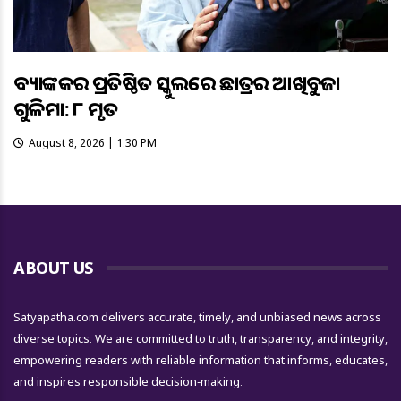
ବ୍ୟାଙ୍କକର ପ୍ରତିଷ୍ଠିତ ସ୍କୁଲରେ ଛାତ୍ରର ଆଖିବୁଜା
ଗୁଳିମାଡ଼: ୮ ମୃତ
August 8, 2026 | 1:30 PM
ABOUT US
Satyapatha.com delivers accurate, timely, and unbiased news across
diverse topics. We are committed to truth, transparency, and integrity,
empowering readers with reliable information that informs, educates,
and inspires responsible decision-making.