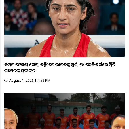
କମନ୍ ୱେଲଥ୍ ଗେମ୍ସ: ବକ୍ସିଂରେ ଭାରତକୁ ସ୍ବର୍ଣ୍ଣ, ୫୪ କେଜି ବର୍ଗରେ ପ୍ରିତି
ପାୱାରଙ୍କ ସଫଳତା
August 1, 2026 | 4:58 PM