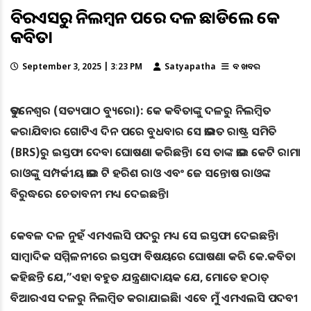
ବିଆରଏସରୁ ନିଲମ୍ବନ ପରେ ଦଳ ଛାଡିଲେ କେ
କବିତା
September 3, 2025 | 3:23 PM
Satyapatha
ବଡ ଖବର
ଭୁବନେଶ୍ୱର (ସତ୍ୟପାଠ ବ୍ୟୁରୋ): କେ କବିତାଙ୍କୁ ଦଳରୁ ନିଲମ୍ବିତ
କରାଯିବାର ଗୋଟିଏ ଦିନ ପରେ ବୁଧବାର ସେ ଭାରତ ରାଷ୍ଟ୍ର ସମିତି
(BRS)ରୁ ଇସ୍ତଫା ଦେବା ଘୋଷଣା କରିଛନ୍ତି। ସେ ତାଙ୍କ ଭାଇ କେଟି ରାମା
ରାଓଙ୍କୁ ସମ୍ପର୍କୀୟ ଭାଇ ଟି ହରିଶ ରାଓ ଏବଂ ଜେ ସନ୍ତୋଷ ରାଓଙ୍କ
ବିରୁଦ୍ଧରେ ଚେତାବନୀ ମଧ୍ୟ ଦେଇଛନ୍ତି।
କେବଳ ଦଳ ନୁହଁ ଏମଏଲସି ପଦରୁ ମଧ୍ୟ ସେ ଇସ୍ତଫା ଦେଇଛନ୍ତି।
ସାମ୍ବାଦିକ ସମ୍ମିଳନୀରେ ଇସ୍ତଫା ବିଷୟରେ ଘୋଷଣା କରି କେ.କବିତା
କହିଛନ୍ତି ଯେ,”ଏହା ବହୁତ ଯନ୍ତ୍ରଣାଦାୟକ ଯେ, ମୋତେ ହଠାତ୍
ବିଆରଏସ ଦଳରୁ ନିଲମ୍ବିତ କରାଯାଇଛି। ଏବେ ମୁଁ ଏମଏଲସି ପଦବୀ