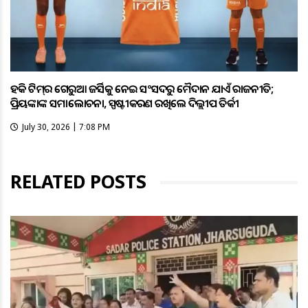
ହକି ଟିମ୍‌ର ଗେରୁଆ ଜର୍ସିକୁ ନେଇ ସଂସଦରୁ ମୈଦାନ ଯାଏଁ ରାଜନୀତି;
ପ୍ରିୟଙ୍କାଙ୍କ ସମାଲୋଚନା, ସ୍ପଷ୍ଟୀକରଣ ରଖିଲେ ଦିଲ୍ଲୀପ ତିର୍କୀ
July 30, 2026 | 7:08 PM
RELATED POSTS