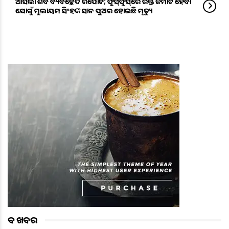
ଆସିଲା ଶବ ବ୍ୟବଚ୍ଛେଦ ରିପୋର୍ଟ; ଫୁସ୍‌ଫୁସ୍‌ରେ ରକ୍ତ ଜମାଟ ହେବା
ଯୋଗୁଁ ମୁଲାୟମ ସିଂହଙ୍କ ସାନ ପୁଅର ହୋଇଛି ମୃତ୍ୟୁ
ବଡ ଖବର