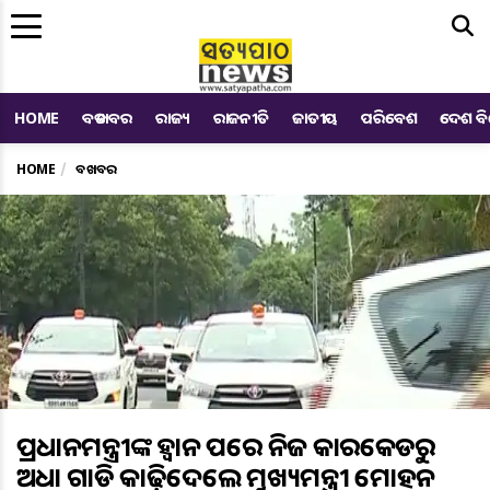
Me
HOME
ବଡ ଖବର
ରାଜ୍ୟ
ରାଜନୀତି
ଜାତୀୟ
ପରିବେଶ
ଦେଶ ବ
HOME
ବଡ ଖବର
ପ୍ରଧାନମନ୍ତ୍ରୀଙ୍କ ଆହ୍ୱାନ ପରେ ନିଜ କାରକେଡରୁ
ଅଧା ଗାଡି କାଢ଼ିଦେଲେ ମୁଖ୍ୟମନ୍ତ୍ରୀ ମୋହନ