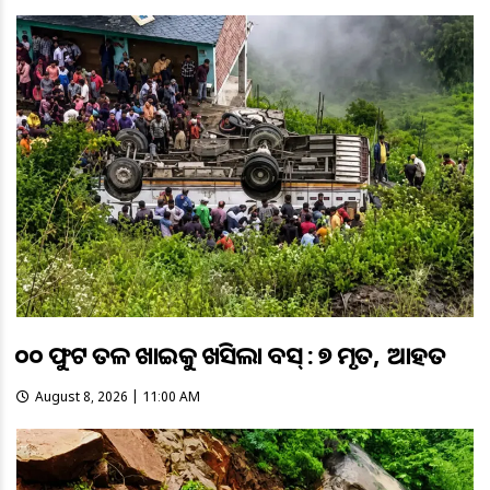
୧୦୦ ଫୁଟ ତଳ ଖାଇକୁ ଖସିଲା ବସ୍ : ୭ ମୃତ, ୧୧ ଆହତ
August 8, 2026 | 11:00 AM