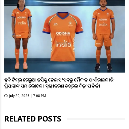
ହକି ଟିମ୍‌ର ଗେରୁଆ ଜର୍ସିକୁ ନେଇ ସଂସଦରୁ ମୈଦାନ ଯାଏଁ ରାଜନୀତି;
ପ୍ରିୟଙ୍କାଙ୍କ ସମାଲୋଚନା, ସ୍ପଷ୍ଟୀକରଣ ରଖିଲେ ଦିଲ୍ଲୀପ ତିର୍କୀ
July 30, 2026 | 7:08 PM
RELATED POSTS