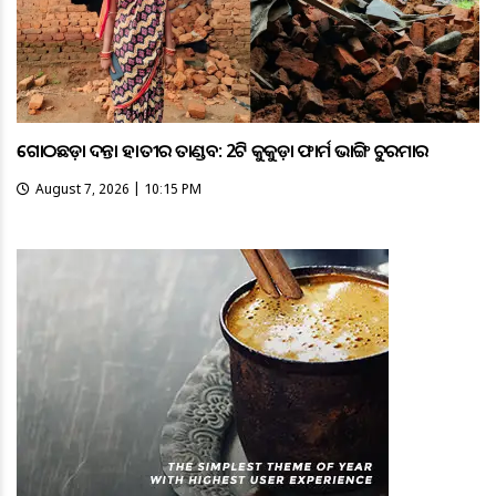
ଗୋଠଛଡ଼ା ଦନ୍ତା ହାତୀର ତାଣ୍ଡବ: 2ଟି କୁକୁଡ଼ା ଫାର୍ମ ଭାଙ୍ଗି ଚୁରମାର
August 7, 2026 | 10:15 PM