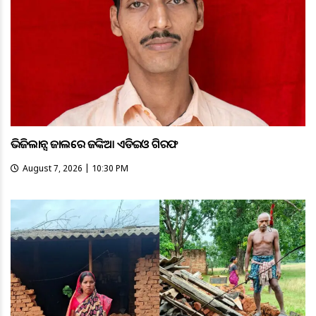
ଭିଜିଲାନ୍ସ ଜାଲରେ ଜଙ୍କିଆ ଏଡିଇଓ ଗିରଫ
August 7, 2026 | 10:30 PM