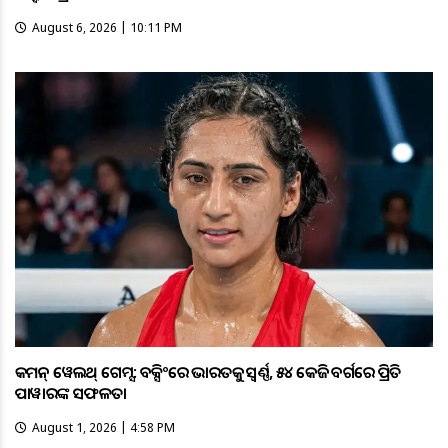
August 6, 2026 | 10:11 PM
କମନ୍ ୱେଲଥ୍ ଗେମ୍ସ: ବକ୍ସିଂରେ ଭାରତକୁ ସ୍ବର୍ଣ୍ଣ, ୫୪ କେଜି ବର୍ଗରେ ପ୍ରିତି
ପାୱାରଙ୍କ ସଫଳତା
August 1, 2026 | 4:58 PM