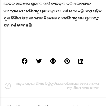
କେବଳ ଆବଶ୍ୟକ ସ୍ଥଳରେ ଗାଡି ବ୍ୟବହାର କରି ଅନାବଶ୍ୟକ
ବ୍ୟବହାର ବନ୍ଦ କରିବାକୁ ମୁଖ୍ୟମନ୍ତ୍ରୀ ପରାମର୍ଶ ଦେଇଛନ୍ତି। ଏହା ସହିତ
ସୁନା କିଣିବା ଓ ଅନାବଶ୍ୟକ ବିଦେଶଗସ୍ତ ନକରିବାକୁ ମଧ୍ୟ ମୁଖ୍ୟମନ୍ତ୍ରୀ
ପରାମର୍ଶ ଦେଇଛନ୍ତି।
ଅନ୍‌ଲାଇନ୍‌ରେ ଔଷଧ ବିକ୍ରିକୁ ବିରୋଧ କରି ଆସନ୍ତା ୨୦ରେ ରାଜ୍ୟର
ସବୁ ଔଷଧ ଦୋକାନ ବନ୍ଦ