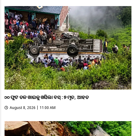
୧୦୦ ଫୁଟ ତଳ ଖାଇକୁ ଖସିଲା ବସ୍ : ୭ ମୃତ, ୧୧ ଆହତ
August 8, 2026 | 11:00 AM