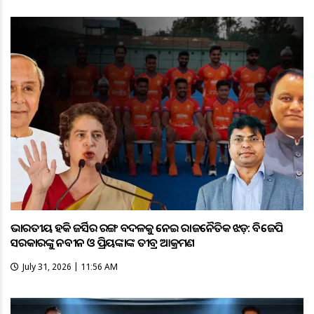
ଭାରତୀୟ ହକି ଜର୍ସିର ରଙ୍ଗ ବଦଳକୁ ନେଇ ରାଜନୈତିକ ଝଡ଼: ବିଜେପି
ସରକାରଙ୍କୁ ନବୀନ ଓ ପ୍ରିୟଙ୍କାଙ୍କ ତୀବ୍ର ଆକ୍ରମଣ
July 31, 2026 | 11:56 AM