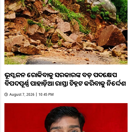
ଭୂସ୍ଖଳନ ରୋକିବାକୁ ସରକାରଙ୍କ ବଡ଼ ପଦକ୍ଷେପ
ବିପଦପୂର୍ଣ୍ଣ ପାହାଡ଼ିଆ ରାସ୍ତା ଚିହ୍ନଟ କରିବାକୁ ନିର୍ଦ୍ଦେଶ
August 7, 2026 | 10:45 PM