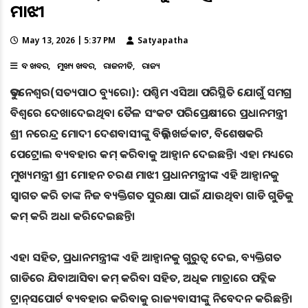
ମାଝୀ
May 13, 2026 | 5:37 PM
Satyapatha
ବଡ ଖବର
ମୁଖ୍ୟ ଖବର
ରାଜନୀତି
ରାଜ୍ୟ
ଭୁବନେଶ୍ୱର(ସତ୍ୟପାଠ ବ୍ୟୁରୋ): ପଶ୍ଚିମ ଏସିଆ ପରିସ୍ଥିତି ଯୋଗୁଁ ସମଗ୍ର
ବିଶ୍ୱରେ ଦେଖାଦେଇଥିବା ତୈଳ ସଂକଟ ପରିପ୍ରେକ୍ଷୀରେ ପ୍ରଧାନମନ୍ତ୍ରୀ
ଶ୍ରୀ ନରେନ୍ଦ୍ର ମୋଦୀ ଦେଶବାସୀଙ୍କୁ ବିଭିନ୍ନ ଖର୍ଚ୍ଚକାଟ, ବିଶେଷକରି
ପେଟ୍ରୋଲ ବ୍ୟବହାର କମ୍ କରିବାକୁ ଆହ୍ୱାନ ଦେଇଛନ୍ତି। ଏହା ମଧ୍ୟରେ
ମୁଖ୍ୟମନ୍ତ୍ରୀ ଶ୍ରୀ ମୋହନ ଚରଣ ମାଝୀ ପ୍ରଧାନମନ୍ତ୍ରୀଙ୍କ ଏହି ଆହ୍ୱାନକୁ
ସ୍ୱାଗତ କରି ତାଙ୍କ ନିଜ ବ୍ୟକ୍ତିଗତ ସୁରକ୍ଷା ପାଇଁ ଯାଉଥିବା ଗାଡି ଗୁଡିକୁ
କମ୍ କରି ଅଧା କରିଦେଇଛନ୍ତି।
ଏହା ସହିତ, ପ୍ରଧାନମନ୍ତ୍ରୀଙ୍କ ଏହି ଆହ୍ୱାନକୁ ଗୁରୁତ୍ୱ ଦେଇ, ବ୍ୟକ୍ତିଗତ
ଗାଡିରେ ଯିବାଆସିବା କମ୍ କରିବା ସହିତ, ଅଧିକ ମାତ୍ରାରେ ପବ୍ଲିକ
ଟ୍ରାନ୍‌ସପୋର୍ଟ ବ୍ୟବହାର କରିବାକୁ ରାଜ୍ୟବାସୀଙ୍କୁ ନିବେଦନ କରିଛନ୍ତି।