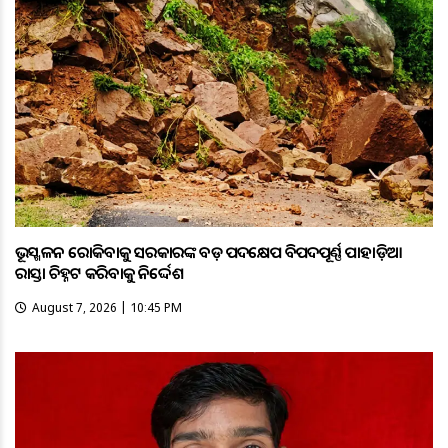
ଭୂସ୍ଖଳନ ରୋକିବାକୁ ସରକାରଙ୍କ ବଡ଼ ପଦକ୍ଷେପ ବିପଦପୂର୍ଣ୍ଣ ପାହାଡ଼ିଆ
ରାସ୍ତା ଚିହ୍ନଟ କରିବାକୁ ନିର୍ଦ୍ଦେଶ
August 7, 2026 | 10:45 PM