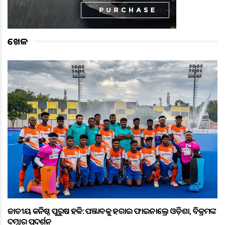
ଖେଳ
ଜାତୀୟ କନିଷ୍ଠ ପୁରୁଷ ହକି: ପଞ୍ଜାବକୁ ହରାଇ ଫାଇନାଲ୍ରେ ଓଡ଼ିଶା, ବିକ୍ରମଙ୍କ
ଦମ୍ଦାର ପ୍ରଦର୍ଶନ