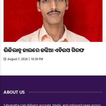
ଭିଜିଲାନ୍ସ ଜାଲରେ ଜଙ୍କିଆ ଏଡିଇଓ ଗିରଫ
August 7, 2026 | 10:30 PM
ABOUT US
Satyapatha.com delivers accurate, timely, and unbiased news across