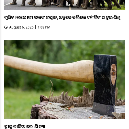
ମୁରିବାହାଲରେ ହାତୀ ପଲଙ୍କ ଉତ୍ପାତ, ଅଳ୍ପକେ ବର୍ତ୍ତିଲେ ଦମ୍ପତିଙ୍କ ସହ ଦୁଇ ଶିଶୁ
August 6, 2026 | 1:08 PM
ସ୍ତ୍ରୀକୁ ଟାଙ୍ଗିଆରେ ହାଣି ହତ୍ୟା