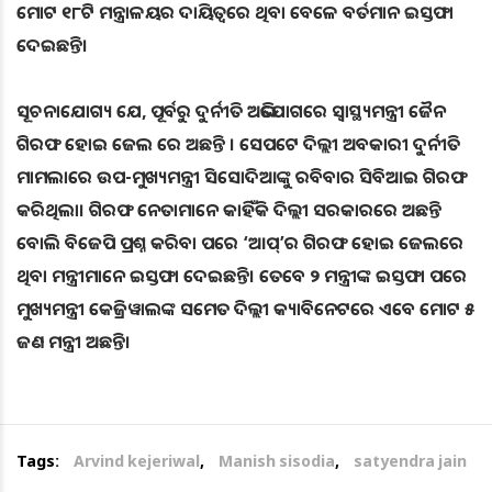
ମୋଟ ୧୮ଟି ମନ୍ତ୍ରାଳୟର ଦାୟିତ୍ୱରେ ଥିବା ବେଳେ ବର୍ତମାନ ଇସ୍ତଫା
ଦେଇଛନ୍ତି।
ସୂଚନାଯୋଗ୍ୟ ଯେ, ପୂର୍ବରୁ ଦୁର୍ନୀତି ଅଭିଯୋଗରେ ସ୍ୱାସ୍ଥ୍ୟମନ୍ତ୍ରୀ ଜୈନ
ଗିରଫ ହୋଇ ଜେଲ ରେ ଅଛନ୍ତି । ସେପଟେ ଦିଲ୍ଲୀ ଅବକାରୀ ଦୁର୍ନୀତି
ମାମଲାରେ ଉପ-ମୁଖ୍ୟମନ୍ତ୍ରୀ ସିସୋଦିଆଙ୍କୁ ରବିବାର ସିବିଆଇ ଗିରଫ
କରିଥିଲା। ଗିରଫ ନେତାମାନେ କାହିଁକି ଦିଲ୍ଲୀ ସରକାରରେ ଅଛନ୍ତି
ବୋଲି ବିଜେପି ପ୍ରଶ୍ନ କରିବା ପରେ ‘ଆପ୍‌’ର ଗିରଫ ହୋଇ ଜେଲରେ
ଥିବା ମନ୍ତ୍ରୀମାନେ ଇସ୍ତଫା ଦେଇଛନ୍ତି। ତେବେ ୨ ମନ୍ତ୍ରୀଙ୍କ ଇସ୍ତଫା ପରେ
ମୁଖ୍ୟମନ୍ତ୍ରୀ କେଜ୍ରିୱାଲଙ୍କ ସମେତ ଦିଲ୍ଲୀ କ୍ୟାବିନେଟରେ ଏବେ ମୋଟ ୫
ଜଣ ମନ୍ତ୍ରୀ ଅଛନ୍ତି।
Tags:
Arvind kejeriwal
,
Manish sisodia
,
satyendra jain