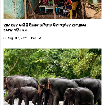
ଗୁହାଳ ଘରେ ଚାଲିଛି ପିଲାଙ୍କ ଭବିଷ୍ୟତ ବିପଦପୂର୍ଣ୍ଣରେ ଅବସ୍ଥାରେ
ଅଙ୍ଗନବାଡ଼ି କେନ୍ଦ୍ର
August 6, 2026 | 1:43 PM