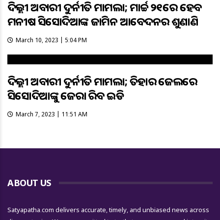
ଦିଲ୍ଲୀ ଅବକାରୀ ଦୁର୍ନୀତି ମାମଲା; ମାର୍ଚ୍ଚ ୨୧ରେ ହେବ
ମନୀଷ ସିସୋଦିଆଙ୍କ ଜାମିନ ଆବେଦନର ଶୁଣାଣି
March 10, 2023 | 5:04 PM
ଦିଲ୍ଲୀ ଅବକାରୀ ଦୁର୍ନୀତି ମାମଲା; ତିହାର ଜେଲରେ
ସିସୋଦିଆଙ୍କୁ ଜେରା କରିବ ଇଡି
March 7, 2023 | 11:51 AM
ABOUT US
Satyapatha.com delivers accurate, timely, and unbiased news across