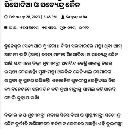
ସିସୋଦିଆ ଓ ସତ୍ୟେନ୍ଦ୍ର ଜୈନ
February 28, 2023 | 6:45 PM
Satyapatha
ଜାତୀୟ
ଦେଶ ବିଦେଶ
ବଡ ଖବର
ମୁଖ୍ୟ ଖବର
ରାଜନୀତି
ଭୁବନେଶ୍ୱର (ସତ୍ୟପାଠ ବ୍ୟୁରୋ): ଦିଲ୍ଲୀ ସରକାରରେ ମନ୍ତ୍ରୀ ଥିବା ଆମ୍‌
ଆଦମୀ ପାର୍ଟି (ଆପ୍‌) ନେତା ମନୀଷ ସିସୋଦିଆ ଓ ସତ୍ୟେନ୍ଦ୍ର ଜୈନ
ଆଜି ସନ୍ଧ୍ୟାରେ ଦିଲ୍ଲୀ ମୁଖ୍ୟମନ୍ତ୍ରୀ ଅରବିନ୍ଦ କେଜ୍ରିୱାଲଙ୍କୁ ନିଜର
ଇସ୍ତଫା ଦେଇଛନ୍ତି। ମୁଖ୍ୟମନ୍ତ୍ରୀ ଅରବିନ୍ଦ କେଜ୍ରିୱାଲ ସେମାନଙ୍କ
ଇସ୍ତଫା କୁ ଗ୍ରହଣ କରିଛନ୍ତି। ଏହାସହିତ ଖୁବଶୀଘ୍ର କେଜ୍ରିୱାଲ ନିଜ
କ୍ୟାବିନେଟରେ ପରିବର୍ତ୍ତନ କରି ନୂଆ ମନ୍ତ୍ରୀଙ୍କୁ ସାମିଲ କରିପାରନ୍ତି
ବୋଲି କୁହାଯାଉଛି।
ଦିଲ୍ଲୀର ଉପ-ମୁଖ୍ୟମନ୍ତ୍ରୀ ମନୀଷ ସିସୋଦିଆ ଓ ସ୍ୱାସ୍ଥ୍ୟମନ୍ତ୍ରୀ ସତ୍ୟେନ୍ଦ୍ର
ଜୈନ ଦୁର୍ନୀତି ଅଭିଯୋଗରେ ବର୍ତମାନ ଜେଲରେ ଅଛନ୍ତି। ଏହି ଦୁଇମନ୍ତ୍ରୀ