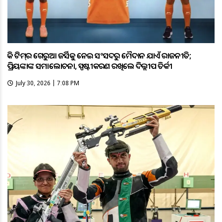
ହକି ଟିମ୍‌ର ଗେରୁଆ ଜର୍ସିକୁ ନେଇ ସଂସଦରୁ ମୈଦାନ ଯାଏଁ ରାଜନୀତି;
ପ୍ରିୟଙ୍କାଙ୍କ ସମାଲୋଚନା, ସ୍ପଷ୍ଟୀକରଣ ରଖିଲେ ଦିଲ୍ଲୀପ ତିର୍କୀ
July 30, 2026 | 7:08 PM