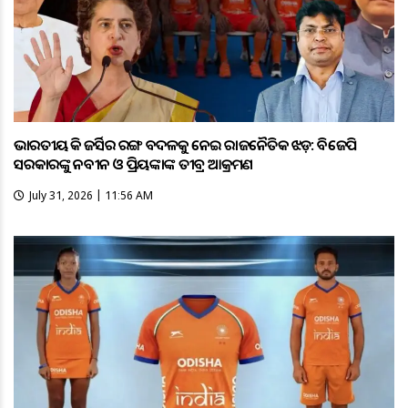
ଭାରତୀୟ ହକି ଜର୍ସିର ରଙ୍ଗ ବଦଳକୁ ନେଇ ରାଜନୈତିକ ଝଡ଼: ବିଜେପି
ସରକାରଙ୍କୁ ନବୀନ ଓ ପ୍ରିୟଙ୍କାଙ୍କ ତୀବ୍ର ଆକ୍ରମଣ
July 31, 2026 | 11:56 AM