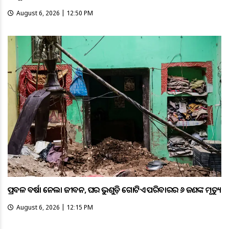
August 6, 2026 | 12:50 PM
ପ୍ରବଳ ବର୍ଷା ନେଲା ଜୀବନ, ଘର ଭୁଶୁଡ଼ି ଗୋଟିଏ ପରିବାରର ୬ ଜଣଙ୍କ ମୃତ୍ୟୁ
August 6, 2026 | 12:15 PM