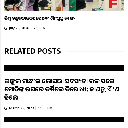
ବିଶ୍ବ ବନ୍ଧୁକଚାଳନା: ସୋନମ-ହିମାଂଶୁଙ୍କୁ କାଂସ୍ୟ
July 28, 2026 | 5:07 PM
RELATED POSTS
ରାହୁଲ ଗାନ୍ଧୀଙ୍କ ଲୋକସଭା ସଦସ୍ୟତା ରଦ୍ଦ ପରେ
ମୋଦିଙ୍କ ଉପରେ ବର୍ଷିଲେ ବିରୋଧୀ; ଜାଣନ୍ତୁ, କିଏ କ’ଣ
କହିଲେ
March 25, 2023 | 11:06 PM