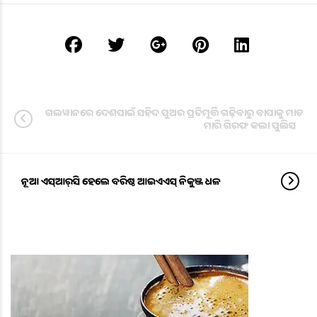
ଗଲୱାନରେ ଦେଶପାଇଁ ସହିଦ ପୁଅର ପ୍ରତିମୂର୍ତ୍ତି ଗଢ଼ିବାରୁ ବାପାକୁ ମାଡ
ମାରି ଗିରଫ କଲା ପୁଲିସ
ନୂଆ ଏସ୍‌ଆର୍‌ସି ହେଲେ ବରିଷ୍ଠ ଆଇଏଏସ୍ ନିକୁଞ୍ଜ ଧଳ