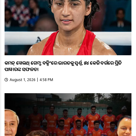
କମନ୍ ୱେଲଥ୍ ଗେମ୍ସ: ବକ୍ସିଂରେ ଭାରତକୁ ସ୍ବର୍ଣ୍ଣ, ୫୪ କେଜି ବର୍ଗରେ ପ୍ରିତି
ପାୱାରଙ୍କ ସଫଳତା
August 1, 2026 | 4:58 PM